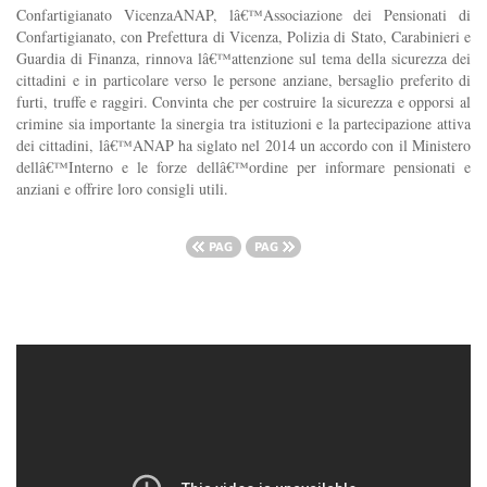
Confartigianato VicenzaANAP, lâ€™Associazione dei Pensionati di
Confartigianato, con Prefettura di Vicenza, Polizia di Stato, Carabinieri e
Guardia di Finanza, rinnova lâ€™attenzione sul tema della sicurezza dei
cittadini e in particolare verso le persone anziane, bersaglio preferito di
furti, truffe e raggiri. Convinta che per costruire la sicurezza e opporsi al
crimine sia importante la sinergia tra istituzioni e la partecipazione attiva
dei cittadini, lâ€™ANAP ha siglato nel 2014 un accordo con il Ministero
dellâ€™Interno e le forze dellâ€™ordine per informare pensionati e
anziani e offrire loro consigli utili.