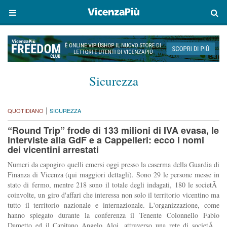
Sicurezza
|
QUOTIDIANO
SICUREZZA
“Round Trip” frode di 133 milioni di IVA evasa, le
interviste alla GdF e a Cappelleri: ecco i nomi
dei vicentini arrestati
Numeri da capogiro quelli emersi oggi presso la caserma della Guardia di
Finanza di Vicenza (qui maggiori dettagli). Sono 29 le persone messe in
stato di fermo, mentre 218 sono il totale degli indagati, 180 le societÃ
coinvolte, un giro d'affari che interessa non solo il territorio vicentino ma
tutto il territorio nazionale e internazionale. L'organizzazione, come
hanno spiegato durante la conferenza il Tenente Colonnello Fabio
Dametto ed il Capitano Angelo Aloi, attraverso una rete di societÃ ,