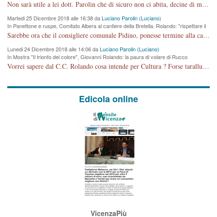
cronoprogramma"
Non sarà utile a lei dott. Parolin che di sicuro non ci abita, decine di migliaia di TIR, automobili e padroncini che passano quotidianamente per una strada appena rotabile, non è più possibile stendere i panni, attraversare la strada senza rischiare la morte, le case stanno crepando, i tempi sono cambiati e la bretella non passerà assolutamente per maddalene (ma cosa sta a dire?!), dia invece responsabilità a chi ha costruito tagliando la strada che doveva invece terminare a isola vicentina e non al moracchino lasciando Motta di Costabissara ancora in panne di traffico. I tempi sono cambiati dottore e se l'anagrafe della vita stagna nell'essere umano impressioni conservatrici, la società non le considera perchè va avanti, si industrializza e ha bisogno di infrastrutture e di sviluppo. Ultima considerazione, se è geloso di Rolando perchè vede in lui solo campagne politiche mentre si difendono i SOLI diritti dei cittadini, la preghiamo faccia considerazioni più appropriate. Saluti e complimenti per i suoi scritti.
Martedi 25 Dicembre 2018 alle 16:38 da
Luciano Parolin (Luciano)
In Panettone e ruspe, Comitato Albera al cantiere della Bretella. Rolando: "rispettare il
cronoprogramma"
Sarebbe ora che il consigliere comunale Pidino, ponesse termine alla campagna elettorale nel territorio del suo seggio Villaggio del Sole. La tiraca è iniziata, distruggerà 6 km di prateria ovest della città, ricca di fonti e sorgenti d'acqua. I cittadini di Maddalene non avranno più Pace la notte. Molta colpa per la costruzione di questa Strada è proprio del signor Rolando,dei suoi gazebo mobili e che vuol far passare questa opera VANDALICA come progetto "utile" a chi ? Non è cosa seria sig. Rolando!
Lunedi 24 Dicembre 2018 alle 14:06 da
Luciano Parolin (Luciano)
In Mostra "Il trionfo del colore", Giovanni Rolando: la paura di volare di Rucco
Vorrei sapere dal C.C. Rolando cosa intende per Cultura ? Forse tarallucci, vino e sagre, o spaghetti tricolori del PD ? Il continuo (s)parlare della mostra a Palazzo Chiericati caro consigliere DANNEGGIA FORTEMENTE l'immagine della città TUTTA e fa deviare i consensi che in RUSSIA (badi bene ex U.R.S.S.) sono ECCELLENTI. A livello artistico l'evento è di alta Valenza culturale, COMPITO di Tutta la Cittadinanza fare il possibile per propagandare l'iniziativa senza farne UN CASO PARTITICO come fa Lei da sempre. Meno Gazebo + Partecipazione! E così sia. Amen.
Edicola online
VicenzaPiù