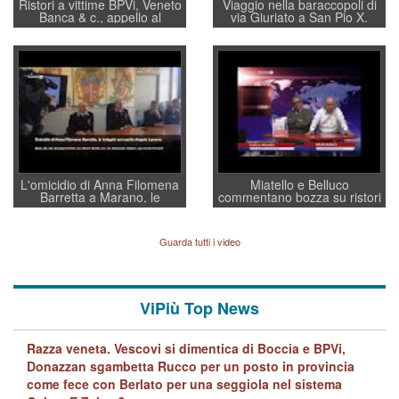
Ristori a vittime BPVi, Veneto
Viaggio nella baraccopoli di
Banca & c., appello al
via Giuriato a San Pio X.
sottosegretario Alessio
Vicenza ai Vicentini: “faremo
Villarosa: per mettere ordine
un regalo di Natale ai
convochi con Di Maio CNCU
residenti”
a supporto della cabina di
regia al Mef
L'omicidio di Anna Filomena
Miatello e Belluco
Barretta a Marano, le
commentano bozza su ristori
indagini dei carabinieri di
BPVi e Veneto Banca
Vicenza sul marito Angelo
Lavarra: più avvincenti di
Guarda tutti i video
quelle di... Barbara D'Urso
ViPiù Top News
Razza veneta. Vescovi si dimentica di Boccia e BPVi,
Donazzan sgambetta Rucco per un posto in provincia
come fece con Berlato per una seggiola nel sistema