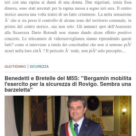
ieri con una rapina ai danni di una donna. Due nigeriani, senza fissa
dimora, sono stati arrestati per la rapina messa a segno ieri sera. Il centro
storico ancora una volta teatro di un fatto criminoso. La netta sensazione
Ã¨ che si sia perso il controllo di alcune zone del territorio comunale, in
primis del centro storico...ma non solo. Gli annunci spot dell'Assessore
alla Sicurezza Dario Rotondi non stanno dando alcun effetto positivo
concreto. Le telecamere di videosorveglianza stanno riprendendo questi
fatti? come si interviene a tutela dei concittadini che non si sentono piÃ¹
sicuri nella loro cittÃ ? Il pericolo Ã¨ reale, non piÃ¹ solo percepito...
|
QUOTIDIANO
SICUREZZA
Benedetti e Bretelle del M5S: "Bergamin mobilita
l'esercito per la sicurezza di Rovigo. Sembra una
barzeletta"