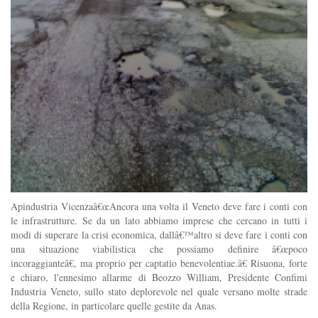
Apindustria Vicenzaâ€œAncora una volta il Veneto deve fare i conti con
le infrastrutture. Se da un lato abbiamo imprese che cercano in tutti i
modi di superare la crisi economica, dallâ€™altro si deve fare i conti con
una situazione viabilistica che possiamo definire â€œpoco
incoraggianteâ€, ma proprio per captatio benevolentiae.â€ Risuona, forte
e chiaro, l'ennesimo allarme di Beozzo William, Presidente Confimi
Industria Veneto, sullo stato deplorevole nel quale versano molte strade
della Regione, in particolare quelle gestite da Anas.