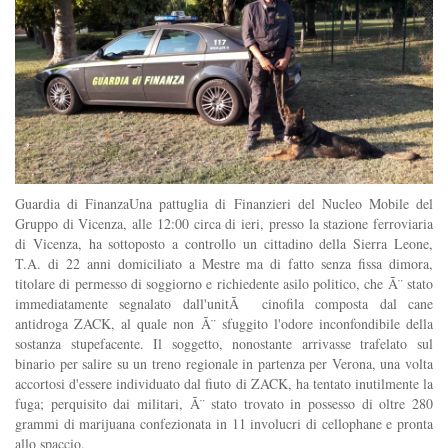
Guardia di FinanzaUna pattuglia di Finanzieri del Nucleo Mobile del
Gruppo di Vicenza, alle 12:00 circa di ieri, presso la stazione ferroviaria
di Vicenza, ha sottoposto a controllo un cittadino della Sierra Leone,
T.A. di 22 anni domiciliato a Mestre ma di fatto senza fissa dimora,
titolare di permesso di soggiorno e richiedente asilo politico, che Ã¨ stato
immediatamente segnalato dall'unitÃ cinofila composta dal cane
antidroga ZACK, al quale non Ã¨ sfuggito l'odore inconfondibile della
sostanza stupefacente. Il soggetto, nonostante arrivasse trafelato sul
binario per salire su un treno regionale in partenza per Verona, una volta
accortosi d'essere individuato dal fiuto di ZACK, ha tentato inutilmente la
fuga; perquisito dai militari, Ã¨ stato trovato in possesso di oltre 280
grammi di marijuana confezionata in 11 involucri di cellophane e pronta
allo spaccio.