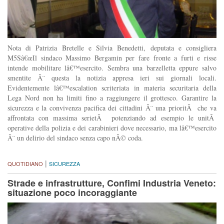
Nota di Patrizia Bretelle e Silvia Benedetti, deputata e consigliera
M5Sâ€œIl sindaco Massimo Bergamin per fare fronte a furti e risse
intende mobilitare lâ€™esercito. Sembra una barzelletta eppure salvo
smentite Ã¨ questa la notizia appresa ieri sui giornali locali.
Evidentemente lâ€™escalation scriteriata in materia securitaria della
Lega Nord non ha limiti fino a raggiungere il grottesco. Garantire la
sicurezza e la convivenza pacifica dei cittadini Ã¨ una prioritÃ che va
affrontata con massima serietÃ potenziando ad esempio le unitÃ
operative della polizia e dei carabinieri dove necessario, ma lâ€™esercito
Ã¨ un delirio del sindaco senza capo nÃ© coda.
|
QUOTIDIANO
SICUREZZA
Strade e infrastrutture, Confimi Industria Veneto:
situazione poco incoraggiante