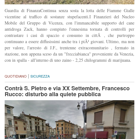
Guardia di FinanzaContinua senza sosta la lotta delle Fiamme Gialle
vicentine al traffico di sostanze stupefacenti.I Finanzieri del Nucleo
Mobile del Gruppo di Vicenza, con l'immancabile supporto del cane
antidroga Zack, hanno compiuto l'ennesima tornata di controlli per
contrastare i casi di spaccio e consumo in cittÃ , che purtroppo
continuano a essere diffusissimi anche tra i piÃ¹ giovani. Ultimo, ma non
per valore, l'arresto di J.F., trentenne extracomunitario , fermato in
stazione, non appena sceso da un "frecciabianca" proveniente da Venezia,
con in spalla - all'interno di uno zaino - 2,25 chilogrammi di marijuana.
|
QUOTIDIANO
SICUREZZA
Contrà S. Pietro e via XX Settembre, Francesco
Rucco: disturbo alla quiete pubblica