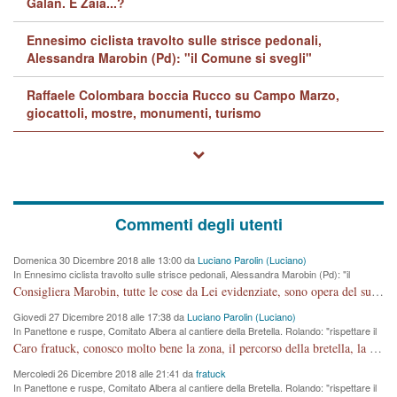
Galan. E Zaia...?
Ennesimo ciclista travolto sulle strisce pedonali,
Alessandra Marobin (Pd): "il Comune si svegli"
Raffaele Colombara boccia Rucco su Campo Marzo,
giocattoli, mostre, monumenti, turismo
Commenti degli utenti
Domenica 30 Dicembre 2018 alle 13:00 da
Luciano Parolin (Luciano)
In Ennesimo ciclista travolto sulle strisce pedonali, Alessandra Marobin (Pd): "il
Comune si svegli"
Consigliera Marobin, tutte le cose da Lei evidenziate, sono opera del suo ex Assessore e compagno di Partito Antonio Marco Dalla Pozza Assessore alla "progettazione" di piste ciclabili e altre porcherie. A lui manderei il conto da saldare per incidenti e danni alle persone. E' ora che "finiamola." Avete perso rassegnatevi. qui IL SINDACO RUCCO NON C'ENTRA PER NIENTE. CAPITO!!!!!!!! Amen.
Giovedi 27 Dicembre 2018 alle 17:38 da
Luciano Parolin (Luciano)
In Panettone e ruspe, Comitato Albera al cantiere della Bretella. Rolando: "rispettare il
cronoprogramma"
Caro fratuck, conosco molto bene la zona, il percorso della bretella, la situazione dei cittadini, abito in Viale Trento. A partire dal 2003 ho partecipato al Comitato di Maddalene pro bretella, e a riunioni propositive per apportare modifiche al progetto. Numerose mie foto del territorio sono arrivate a Roma, altri miei interventi (non graditi dalla Sx) sono stati pubblicati dal GdV, assieme ad altri come Ciro Asproso, ora favorevole alla bretella. Ho partecipato alla raccolta firme per la chiusura della strada x 5 giorni eseguita dal Sindaco Hullwech per sforamento 180 Micro/g. Pertanto come impegno per la tematica sono apposto con la coscienza. Ora il Progetto è partito, fine! Voglio dire che la nuova Giunta "comunale" non c'entra più. L'opera sarà "malauguratamente" eseguita, ma non con il mio placet. Il Consigliere Comunale dovrebbe capire che la campagna elettorale è finita, con buona pace di tutti. Quello che invece dovrebbe interessare è la proprietà della strada, dall'uscita autostradale Ovest, sino alla Rotatoria dell'Albara, vi sono tre possessori: Autostrade SpA; La Provincia, il Comune. Come la mettiamo per il futuro ? I costi, da 50 sono saliti a 100 milioni di € come dire 20 milioni a KM (!) da non credere. Comunque si farà. Ma nessuno canti Vittoria, anzi meglio non farne un ulteriore fatto "partitico" per questioni elettorali o di seggio. Se mi manda la sua mail, sono disponibile ad inviare i documenti e le foto sopra descritte. Con ossequi, Luciano Parolin
Mercoledi 26 Dicembre 2018 alle 21:41 da
fratuck
In Panettone e ruspe, Comitato Albera al cantiere della Bretella. Rolando: "rispettare il