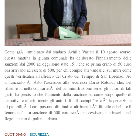
Come giÃ anticipato dal sindaco Achille Variati il 10 agosto scorso,
questa mattina la giunta comunale ha deliberato l'innalzamento delle
sanzioni(dal 2000 ad oggi sono state 15), che se prima erano di 50 euro
ora arrivano ad essere di 500, per chi compie atti vandalici sui muri come
quelli verificatisi all'affresco del Cristo del Tempio di San Lorenzo. Ad
annunciarlo Ã¨ stato l'assessore alla sicurezza Dario Rotondi che, nel
ribadire la netta contrarietÃ dell'amministrazione verso gli autori di tali
gesti, ha precisato che l'aumento della sanzione ha come scopo quello di
demotivare ulteriormente gli autori di tali scempi "se c'Ã¨ la percezione
di punibilitÃ i casi possono diminuire, altrimenti Ã¨ difficile debellare il
fenomeno". La sanzione di 500 euro sarÃ successivamente inserita nel
Regolamento di polizia urbana.
|
QUOTIDIANO
SICUREZZA