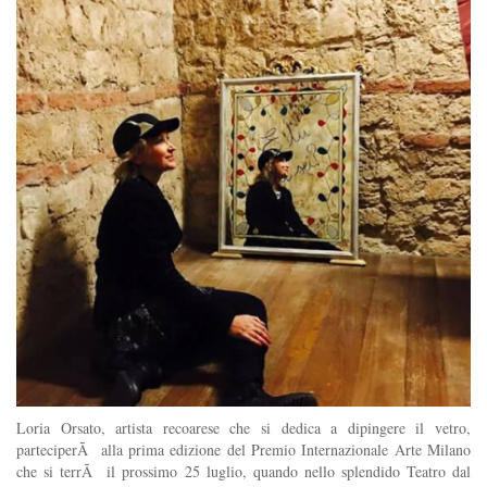
Loria Orsato, artista recoarese che si dedica a dipingere il vetro,
parteciperÃ alla prima edizione del Premio Internazionale Arte Milano
che si terrÃ il prossimo 25 luglio, quando nello splendido Teatro dal