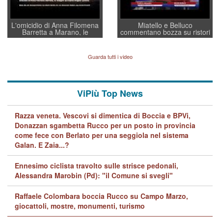
L'omicidio di Anna Filomena
Miatello e Belluco
Barretta a Marano, le
commentano bozza su ristori
indagini dei carabinieri di
BPVi e Veneto Banca
Vicenza sul marito Angelo
Lavarra: più avvincenti di
Guarda tutti i video
quelle di... Barbara D'Urso
ViPiù Top News
Razza veneta. Vescovi si dimentica di Boccia e BPVi,
Donazzan sgambetta Rucco per un posto in provincia
come fece con Berlato per una seggiola nel sistema
Galan. E Zaia...?
Ennesimo ciclista travolto sulle strisce pedonali,
Alessandra Marobin (Pd): "il Comune si svegli"
Raffaele Colombara boccia Rucco su Campo Marzo,
giocattoli, mostre, monumenti, turismo