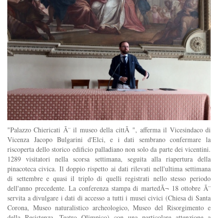
"Palazzo Chiericati Ã¨ il museo della cittÃ ", afferma il Vicesindaco di
Vicenza Jacopo Bulgarini d'Elci, e i dati sembrano confermare la
riscoperta dello storico edificio palladiano non solo da parte dei vicentini.
1289 visitatori nella scorsa settimana, seguita alla riapertura della
pinacoteca civica. Il doppio rispetto ai dati rilevati nell'ultima settimana
di settembre e quasi il triplo di quelli registrati nello stesso periodo
dell'anno precedente. La conferenza stampa di martedÃ¬ 18 ottobre Ã¨
servita a divulgare i dati di accesso a tutti i musei civici (Chiesa di Santa
Corona, Museo naturalistico archeologico, Museo del Risorgimento e
della Resistenza, Teatro Olimpico) con una particolare attenzione a