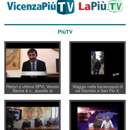
PiùTV
Ristori a vittime BPVi, Veneto
Viaggio nella baraccopoli di
Banca & c., appello al
via Giuriato a San Pio X.
sottosegretario Alessio
Vicenza ai Vicentini: “faremo
Villarosa: per mettere ordine
un regalo di Natale ai
convochi con Di Maio CNCU
residenti”
a supporto della cabina di
regia al Mef