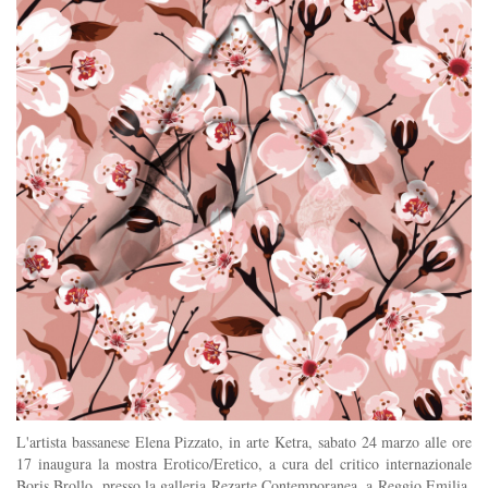
L'artista bassanese Elena Pizzato, in arte Ketra, sabato 24 marzo alle ore
17 inaugura la mostra Erotico/Eretico, a cura del critico internazionale
Boris Brollo, presso la galleria Rezarte Contemporanea, a Reggio Emilia.