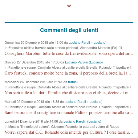
Commenti degli utenti
Domenica 30 Dicembre 2018 alle 13:00 da
Luciano Parolin (Luciano)
In Ennesimo ciclista travolto sulle strisce pedonali, Alessandra Marobin (Pd): "il
Comune si svegli"
Consigliera Marobin, tutte le cose da Lei evidenziate, sono opera del suo ex Assessore e compagno di Partito Antonio Marco Dalla Pozza Assessore alla "progettazione" di piste ciclabili e altre porcherie. A lui manderei il conto da saldare per incidenti e danni alle persone. E' ora che "finiamola." Avete perso rassegnatevi. qui IL SINDACO RUCCO NON C'ENTRA PER NIENTE. CAPITO!!!!!!!! Amen.
Giovedi 27 Dicembre 2018 alle 17:38 da
Luciano Parolin (Luciano)
In Panettone e ruspe, Comitato Albera al cantiere della Bretella. Rolando: "rispettare il
cronoprogramma"
Caro fratuck, conosco molto bene la zona, il percorso della bretella, la situazione dei cittadini, abito in Viale Trento. A partire dal 2003 ho partecipato al Comitato di Maddalene pro bretella, e a riunioni propositive per apportare modifiche al progetto. Numerose mie foto del territorio sono arrivate a Roma, altri miei interventi (non graditi dalla Sx) sono stati pubblicati dal GdV, assieme ad altri come Ciro Asproso, ora favorevole alla bretella. Ho partecipato alla raccolta firme per la chiusura della strada x 5 giorni eseguita dal Sindaco Hullwech per sforamento 180 Micro/g. Pertanto come impegno per la tematica sono apposto con la coscienza. Ora il Progetto è partito, fine! Voglio dire che la nuova Giunta "comunale" non c'entra più. L'opera sarà "malauguratamente" eseguita, ma non con il mio placet. Il Consigliere Comunale dovrebbe capire che la campagna elettorale è finita, con buona pace di tutti. Quello che invece dovrebbe interessare è la proprietà della strada, dall'uscita autostradale Ovest, sino alla Rotatoria dell'Albara, vi sono tre possessori: Autostrade SpA; La Provincia, il Comune. Come la mettiamo per il futuro ? I costi, da 50 sono saliti a 100 milioni di € come dire 20 milioni a KM (!) da non credere. Comunque si farà. Ma nessuno canti Vittoria, anzi meglio non farne un ulteriore fatto "partitico" per questioni elettorali o di seggio. Se mi manda la sua mail, sono disponibile ad inviare i documenti e le foto sopra descritte. Con ossequi, Luciano Parolin
Mercoledi 26 Dicembre 2018 alle 21:41 da
fratuck
In Panettone e ruspe, Comitato Albera al cantiere della Bretella. Rolando: "rispettare il
cronoprogramma"
Non sarà utile a lei dott. Parolin che di sicuro non ci abita, decine di migliaia di TIR, automobili e padroncini che passano quotidianamente per una strada appena rotabile, non è più possibile stendere i panni, attraversare la strada senza rischiare la morte, le case stanno crepando, i tempi sono cambiati e la bretella non passerà assolutamente per maddalene (ma cosa sta a dire?!), dia invece responsabilità a chi ha costruito tagliando la strada che doveva invece terminare a isola vicentina e non al moracchino lasciando Motta di Costabissara ancora in panne di traffico. I tempi sono cambiati dottore e se l'anagrafe della vita stagna nell'essere umano impressioni conservatrici, la società non le considera perchè va avanti, si industrializza e ha bisogno di infrastrutture e di sviluppo. Ultima considerazione, se è geloso di Rolando perchè vede in lui solo campagne politiche mentre si difendono i SOLI diritti dei cittadini, la preghiamo faccia considerazioni più appropriate. Saluti e complimenti per i suoi scritti.
Martedi 25 Dicembre 2018 alle 16:38 da
Luciano Parolin (Luciano)
In Panettone e ruspe, Comitato Albera al cantiere della Bretella. Rolando: "rispettare il
cronoprogramma"
Sarebbe ora che il consigliere comunale Pidino, ponesse termine alla campagna elettorale nel territorio del suo seggio Villaggio del Sole. La tiraca è iniziata, distruggerà 6 km di prateria ovest della città, ricca di fonti e sorgenti d'acqua. I cittadini di Maddalene non avranno più Pace la notte. Molta colpa per la costruzione di questa Strada è proprio del signor Rolando,dei suoi gazebo mobili e che vuol far passare questa opera VANDALICA come progetto "utile" a chi ? Non è cosa seria sig. Rolando!
Lunedi 24 Dicembre 2018 alle 14:06 da
Luciano Parolin (Luciano)
In Mostra "Il trionfo del colore", Giovanni Rolando: la paura di volare di Rucco
Vorrei sapere dal C.C. Rolando cosa intende per Cultura ? Forse tarallucci, vino e sagre, o spaghetti tricolori del PD ? Il continuo (s)parlare della mostra a Palazzo Chiericati caro consigliere DANNEGGIA FORTEMENTE l'immagine della città TUTTA e fa deviare i consensi che in RUSSIA (badi bene ex U.R.S.S.) sono ECCELLENTI. A livello artistico l'evento è di alta Valenza culturale, COMPITO di Tutta la Cittadinanza fare il possibile per propagandare l'iniziativa senza farne UN CASO PARTITICO come fa Lei da sempre. Meno Gazebo + Partecipazione! E così sia. Amen.