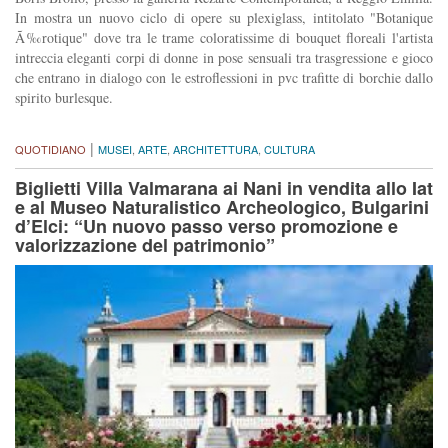
In mostra un nuovo ciclo di opere su plexiglass, intitolato "Botanique
Ã‰rotique" dove tra le trame coloratissime di bouquet floreali l'artista
intreccia eleganti corpi di donne in pose sensuali tra trasgressione e gioco
che entrano in dialogo con le estroflessioni in pvc trafitte di borchie dallo
spirito burlesque.
|
QUOTIDIANO
MUSEI
,
ARTE
,
ARCHITETTURA
,
CULTURA
Biglietti Villa Valmarana ai Nani in vendita allo Iat
e al Museo Naturalistico Archeologico, Bulgarini
d’Elci: “Un nuovo passo verso promozione e
valorizzazione del patrimonio”