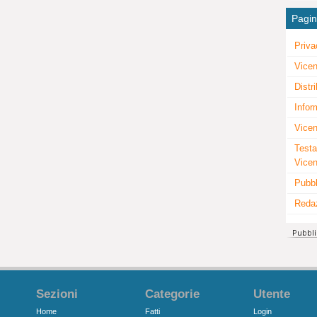
Pagi
Priva
Vicen
Distr
Infor
Vicen
Testa
Vice
Pubbl
Reda
Sezioni
Categorie
Utente
Home
Fatti
Login