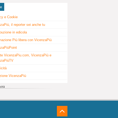
ne
cy e Cookie
zaPiù, il reporter sei anche tu
ibuzione in edicola
mazione Più libera con VicenzaPiù
zaPiùPoint
te VicenzaPiu.com, VicenzaPiù e
nzaPiùTV
icità
zione VicenzaPiù
⁁