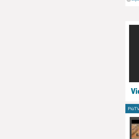
monu
PiùT