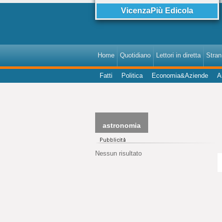
VicenzaPiù Edicola
Home
Quotidiano
Lettori in diretta
StranI
Fatti
Politica
Economia&Aziende
A
astronomia
Nessun risultato