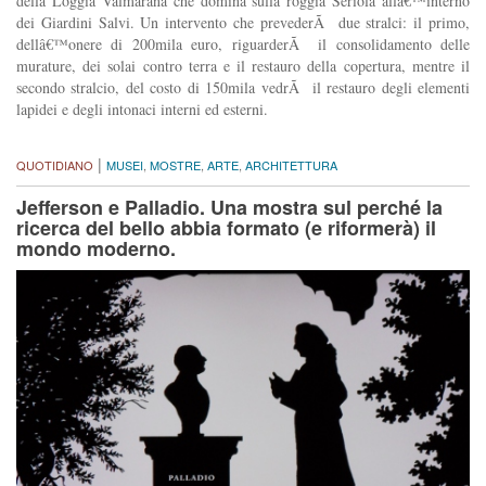
della Loggia Valmarana che domina sulla roggia Seriola allâ€™interno
dei Giardini Salvi. Un intervento che prevederÃ due stralci: il primo,
dellâ€™onere di 200mila euro, riguarderÃ il consolidamento delle
murature, dei solai contro terra e il restauro della copertura, mentre il
secondo stralcio, del costo di 150mila vedrÃ il restauro degli elementi
lapidei e degli intonaci interni ed esterni.
|
QUOTIDIANO
MUSEI
,
MOSTRE
,
ARTE
,
ARCHITETTURA
Jefferson e Palladio. Una mostra sul perché la
ricerca del bello abbia formato (e riformerà) il
mondo moderno.