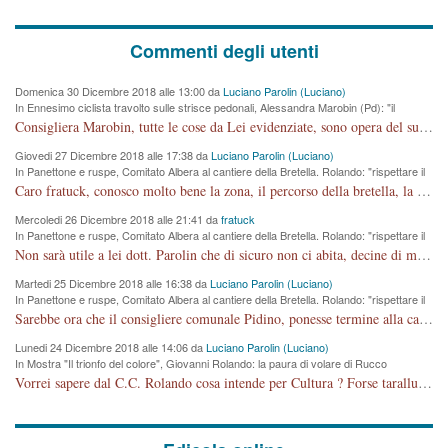
Commenti degli utenti
Domenica 30 Dicembre 2018 alle 13:00 da
Luciano Parolin (Luciano)
In Ennesimo ciclista travolto sulle strisce pedonali, Alessandra Marobin (Pd): "il
Comune si svegli"
Consigliera Marobin, tutte le cose da Lei evidenziate, sono opera del suo ex Assessore e compagno di Partito Antonio Marco Dalla Pozza Assessore alla "progettazione" di piste ciclabili e altre porcherie. A lui manderei il conto da saldare per incidenti e danni alle persone. E' ora che "finiamola." Avete perso rassegnatevi. qui IL SINDACO RUCCO NON C'ENTRA PER NIENTE. CAPITO!!!!!!!! Amen.
Giovedi 27 Dicembre 2018 alle 17:38 da
Luciano Parolin (Luciano)
In Panettone e ruspe, Comitato Albera al cantiere della Bretella. Rolando: "rispettare il
cronoprogramma"
Caro fratuck, conosco molto bene la zona, il percorso della bretella, la situazione dei cittadini, abito in Viale Trento. A partire dal 2003 ho partecipato al Comitato di Maddalene pro bretella, e a riunioni propositive per apportare modifiche al progetto. Numerose mie foto del territorio sono arrivate a Roma, altri miei interventi (non graditi dalla Sx) sono stati pubblicati dal GdV, assieme ad altri come Ciro Asproso, ora favorevole alla bretella. Ho partecipato alla raccolta firme per la chiusura della strada x 5 giorni eseguita dal Sindaco Hullwech per sforamento 180 Micro/g. Pertanto come impegno per la tematica sono apposto con la coscienza. Ora il Progetto è partito, fine! Voglio dire che la nuova Giunta "comunale" non c'entra più. L'opera sarà "malauguratamente" eseguita, ma non con il mio placet. Il Consigliere Comunale dovrebbe capire che la campagna elettorale è finita, con buona pace di tutti. Quello che invece dovrebbe interessare è la proprietà della strada, dall'uscita autostradale Ovest, sino alla Rotatoria dell'Albara, vi sono tre possessori: Autostrade SpA; La Provincia, il Comune. Come la mettiamo per il futuro ? I costi, da 50 sono saliti a 100 milioni di € come dire 20 milioni a KM (!) da non credere. Comunque si farà. Ma nessuno canti Vittoria, anzi meglio non farne un ulteriore fatto "partitico" per questioni elettorali o di seggio. Se mi manda la sua mail, sono disponibile ad inviare i documenti e le foto sopra descritte. Con ossequi, Luciano Parolin
Mercoledi 26 Dicembre 2018 alle 21:41 da
fratuck
In Panettone e ruspe, Comitato Albera al cantiere della Bretella. Rolando: "rispettare il
cronoprogramma"
Non sarà utile a lei dott. Parolin che di sicuro non ci abita, decine di migliaia di TIR, automobili e padroncini che passano quotidianamente per una strada appena rotabile, non è più possibile stendere i panni, attraversare la strada senza rischiare la morte, le case stanno crepando, i tempi sono cambiati e la bretella non passerà assolutamente per maddalene (ma cosa sta a dire?!), dia invece responsabilità a chi ha costruito tagliando la strada che doveva invece terminare a isola vicentina e non al moracchino lasciando Motta di Costabissara ancora in panne di traffico. I tempi sono cambiati dottore e se l'anagrafe della vita stagna nell'essere umano impressioni conservatrici, la società non le considera perchè va avanti, si industrializza e ha bisogno di infrastrutture e di sviluppo. Ultima considerazione, se è geloso di Rolando perchè vede in lui solo campagne politiche mentre si difendono i SOLI diritti dei cittadini, la preghiamo faccia considerazioni più appropriate. Saluti e complimenti per i suoi scritti.
Martedi 25 Dicembre 2018 alle 16:38 da
Luciano Parolin (Luciano)
In Panettone e ruspe, Comitato Albera al cantiere della Bretella. Rolando: "rispettare il
cronoprogramma"
Sarebbe ora che il consigliere comunale Pidino, ponesse termine alla campagna elettorale nel territorio del suo seggio Villaggio del Sole. La tiraca è iniziata, distruggerà 6 km di prateria ovest della città, ricca di fonti e sorgenti d'acqua. I cittadini di Maddalene non avranno più Pace la notte. Molta colpa per la costruzione di questa Strada è proprio del signor Rolando,dei suoi gazebo mobili e che vuol far passare questa opera VANDALICA come progetto "utile" a chi ? Non è cosa seria sig. Rolando!
Lunedi 24 Dicembre 2018 alle 14:06 da
Luciano Parolin (Luciano)
In Mostra "Il trionfo del colore", Giovanni Rolando: la paura di volare di Rucco
Vorrei sapere dal C.C. Rolando cosa intende per Cultura ? Forse tarallucci, vino e sagre, o spaghetti tricolori del PD ? Il continuo (s)parlare della mostra a Palazzo Chiericati caro consigliere DANNEGGIA FORTEMENTE l'immagine della città TUTTA e fa deviare i consensi che in RUSSIA (badi bene ex U.R.S.S.) sono ECCELLENTI. A livello artistico l'evento è di alta Valenza culturale, COMPITO di Tutta la Cittadinanza fare il possibile per propagandare l'iniziativa senza farne UN CASO PARTITICO come fa Lei da sempre. Meno Gazebo + Partecipazione! E così sia. Amen.