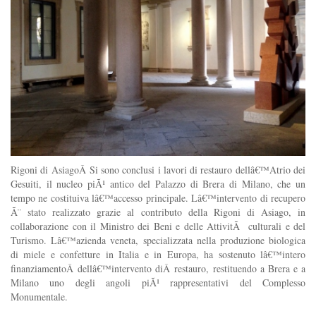
Rigoni di AsiagoÂ Si sono conclusi i lavori di restauro dellâ€™Atrio dei
Gesuiti, il nucleo piÃ¹ antico del Palazzo di Brera di Milano, che un
tempo ne costituiva lâ€™accesso principale. Lâ€™intervento di recupero
Ã¨ stato realizzato grazie al contributo della Rigoni di Asiago, in
collaborazione con il Ministro dei Beni e delle AttivitÃ culturali e del
Turismo. Lâ€™azienda veneta, specializzata nella produzione biologica
di miele e confetture in Italia e in Europa, ha sostenuto lâ€™intero
finanziamentoÂ dellâ€™intervento diÂ restauro, restituendo a Brera e a
Milano uno degli angoli piÃ¹ rappresentativi del Complesso
Monumentale.