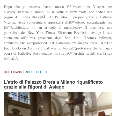
Dopo che gli scozzesi hanno messo lâ€™occhio su Vicenza per
â€œacquistarneâ€ il nome, Ã¨ la volta di New York, che dedica una
pagina del Times alla cittÃ del Palladio. E proprio grazie al Palladio
Vicenza viene conosciuta e apprezzata allâ€™estero, specialmente per
lâ€™architettura. In un articolo di mercoledÃ¬ 2 dicembre, una
giornalista del New York Times, Elisabetta Povoledo, rivolge la sua
attenzione allâ€™ex presidente degli Stati Uniti Thomas Jefferson,
architetto, che â€œprofessed that Palladioâ€™s magna opera, â€œThe
Four Books on Architecture,â€ was his bibleâ€ (professava che la magna
opera di Palladio, â€œI quattro libri sullâ€™Architetturaâ€, era la sua
bibbia).Â
|
QUOTIDIANO
ARCHITETTURA
L'atrio di Palazzo Brera a Milano riqualificato
grazie alla Rigoni di Asiago