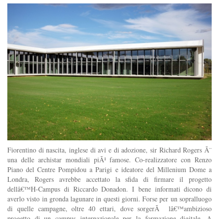
Fiorentino di nascita, inglese di avi e di adozione, sir Richard Rogers Ã¨
una delle archistar mondiali piÃ¹ famose. Co-realizzatore con Renzo
Piano del Centre Pompidou a Parigi e ideatore del Millenium Dome a
Londra, Rogers avrebbe accettato la sfida di firmare il progetto
dellâ€™H-Campus di Riccardo Donadon. I bene informati dicono di
averlo visto in gronda lagunare in questi giorni. Forse per un sopralluogo
di quelle campagne, oltre 40 ettari, dove sorgerÃ lâ€™ambizioso
progetto di un campus internazionale per la formazione digitale. A