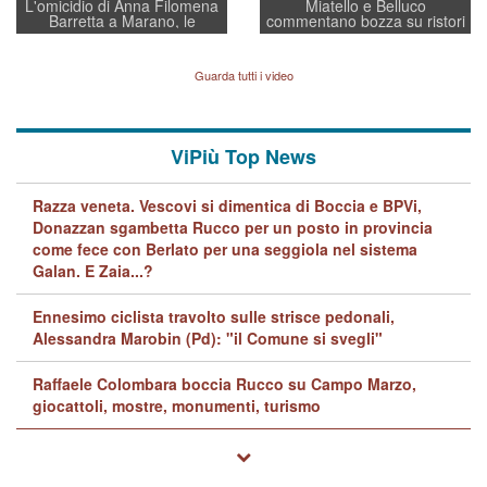
L'omicidio di Anna Filomena
Miatello e Belluco
Barretta a Marano, le
commentano bozza su ristori
indagini dei carabinieri di
BPVi e Veneto Banca
Vicenza sul marito Angelo
Lavarra: più avvincenti di
Guarda tutti i video
quelle di... Barbara D'Urso
ViPiù Top News
Razza veneta. Vescovi si dimentica di Boccia e BPVi,
Donazzan sgambetta Rucco per un posto in provincia
come fece con Berlato per una seggiola nel sistema
Galan. E Zaia...?
Ennesimo ciclista travolto sulle strisce pedonali,
Alessandra Marobin (Pd): "il Comune si svegli"
Raffaele Colombara boccia Rucco su Campo Marzo,
giocattoli, mostre, monumenti, turismo