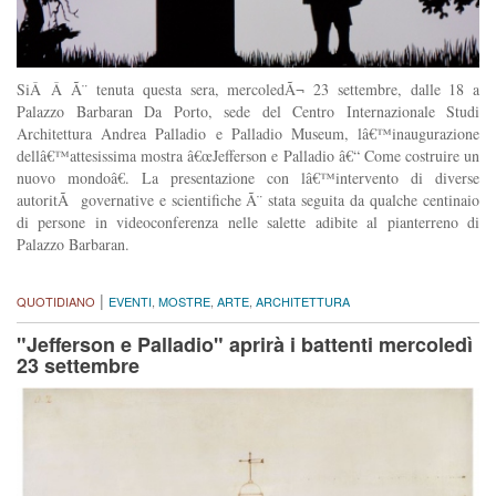
SiÂ Â Ã¨ tenuta questa sera, mercoledÃ¬ 23 settembre, dalle 18 a
Palazzo Barbaran Da Porto, sede del Centro Internazionale Studi
Architettura Andrea Palladio e Palladio Museum, lâ€™inaugurazione
dellâ€™attesissima mostra â€œJefferson e Palladio â€“ Come costruire un
nuovo mondoâ€. La presentazione con lâ€™intervento di diverse
autoritÃ governative e scientifiche Ã¨ stata seguita da qualche centinaio
di persone in videoconferenza nelle salette adibite al pianterreno di
Palazzo Barbaran.
|
QUOTIDIANO
EVENTI
,
MOSTRE
,
ARTE
,
ARCHITETTURA
"Jefferson e Palladio" aprirà i battenti mercoledì
23 settembre