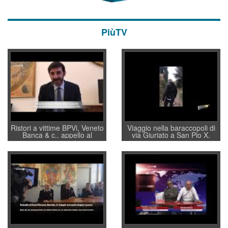
PiùTV
Ristori a vittime BPVi, Veneto
Viaggio nella baraccopoli di
Banca & c., appello al
via Giuriato a San Pio X.
sottosegretario Alessio
Vicenza ai Vicentini: “faremo
Villarosa: per mettere ordine
un regalo di Natale ai
convochi con Di Maio CNCU
residenti”
a supporto della cabina di
regia al Mef