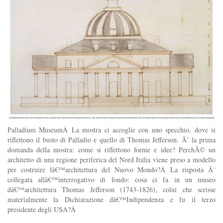
Palladium MuseumÂ La mostra ci accoglie con uno specchio, dove si
riflettono il busto di Palladio e quello di Thomas Jefferson. Ãˆ la prima
domanda della mostra: come si riflettono forme e idee? PerchÃ© un
architetto di una regione periferica del Nord Italia viene preso a modello
per costruire lâ€™architettura del Nuovo Mondo?Â La risposta Ã¨
collegata allâ€™interrogativo di fondo: cosa ci fa in un museo
dâ€™architettura Thomas Jefferson (1743-1826), colui che scrisse
materialmente la Dichiarazione dâ€™Indipendenza e fu il terzo
presidente degli USA?Â