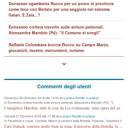
Donazzan sgambetta Rucco per un posto in provincia
come fece con Berlato per una seggiola nel sistema
Galan. E Zaia...?
Ennesimo ciclista travolto sulle strisce pedonali,
Alessandra Marobin (Pd): "il Comune si svegli"
Raffaele Colombara boccia Rucco su Campo Marzo,
giocattoli, mostre, monumenti, turismo
Commenti degli utenti
Domenica 30 Dicembre 2018 alle 13:00 da
Luciano Parolin (Luciano)
In Ennesimo ciclista travolto sulle strisce pedonali, Alessandra Marobin (Pd): "il
Comune si svegli"
Consigliera Marobin, tutte le cose da Lei evidenziate, sono opera del suo ex Assessore e compagno di Partito Antonio Marco Dalla Pozza Assessore alla "progettazione" di piste ciclabili e altre porcherie. A lui manderei il conto da saldare per incidenti e danni alle persone. E' ora che "finiamola." Avete perso rassegnatevi. qui IL SINDACO RUCCO NON C'ENTRA PER NIENTE. CAPITO!!!!!!!! Amen.
Giovedi 27 Dicembre 2018 alle 17:38 da
Luciano Parolin (Luciano)
In Panettone e ruspe, Comitato Albera al cantiere della Bretella. Rolando: "rispettare il
cronoprogramma"
Caro fratuck, conosco molto bene la zona, il percorso della bretella, la situazione dei cittadini, abito in Viale Trento. A partire dal 2003 ho partecipato al Comitato di Maddalene pro bretella, e a riunioni propositive per apportare modifiche al progetto. Numerose mie foto del territorio sono arrivate a Roma, altri miei interventi (non graditi dalla Sx) sono stati pubblicati dal GdV, assieme ad altri come Ciro Asproso, ora favorevole alla bretella. Ho partecipato alla raccolta firme per la chiusura della strada x 5 giorni eseguita dal Sindaco Hullwech per sforamento 180 Micro/g. Pertanto come impegno per la tematica sono apposto con la coscienza. Ora il Progetto è partito, fine! Voglio dire che la nuova Giunta "comunale" non c'entra più. L'opera sarà "malauguratamente" eseguita, ma non con il mio placet. Il Consigliere Comunale dovrebbe capire che la campagna elettorale è finita, con buona pace di tutti. Quello che invece dovrebbe interessare è la proprietà della strada, dall'uscita autostradale Ovest, sino alla Rotatoria dell'Albara, vi sono tre possessori: Autostrade SpA; La Provincia, il Comune. Come la mettiamo per il futuro ? I costi, da 50 sono saliti a 100 milioni di € come dire 20 milioni a KM (!) da non credere. Comunque si farà. Ma nessuno canti Vittoria, anzi meglio non farne un ulteriore fatto "partitico" per questioni elettorali o di seggio. Se mi manda la sua mail, sono disponibile ad inviare i documenti e le foto sopra descritte. Con ossequi, Luciano Parolin