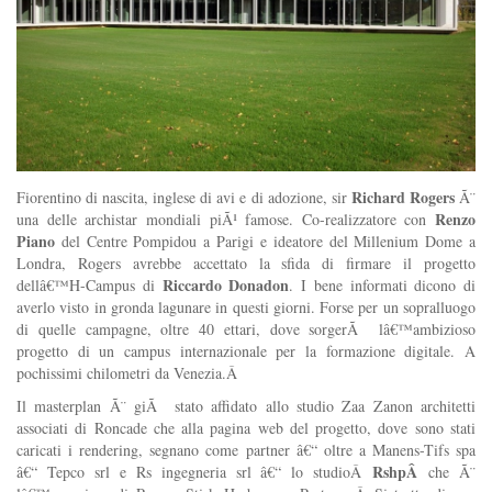
Richard Rogers
Fiorentino di nascita, inglese di avi e di adozione, sir
Ã¨
Renzo
una delle archistar mondiali piÃ¹ famose. Co-realizzatore con
Piano
del Centre Pompidou a Parigi e ideatore del Millenium Dome a
Londra, Rogers avrebbe accettato la sfida di firmare il progetto
Riccardo Donadon
dellâ€™H-Campus di
. I bene informati dicono di
averlo visto in gronda lagunare in questi giorni. Forse per un sopralluogo
di quelle campagne, oltre 40 ettari, dove sorgerÃ lâ€™ambizioso
progetto di un campus internazionale per la formazione digitale. A
pochissimi chilometri da Venezia.Â
Il masterplan Ã¨ giÃ stato affidato allo studio Zaa Zanon architetti
associati di Roncade che alla pagina web del progetto, dove sono stati
caricati i rendering, segnano come partner â€“ oltre a Manens-Tifs spa
RshpÂ
â€“ Tepco srl e Rs ingegneria srl â€“ lo studioÂ
che Ã¨