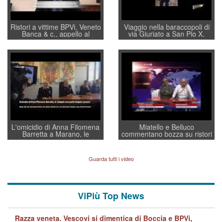
Ristori a vittime BPVi, Veneto
Viaggio nella baraccopoli di
Banca & c., appello al
via Giuriato a San Pio X.
sottosegretario Alessio
Vicenza ai Vicentini: “faremo
Villarosa: per mettere ordine
un regalo di Natale ai
convochi con Di Maio CNCU
residenti”
a supporto della cabina di
regia al Mef
L'omicidio di Anna Filomena
Miatello e Belluco
Barretta a Marano, le
commentano bozza su ristori
indagini dei carabinieri di
BPVi e Veneto Banca
Vicenza sul marito Angelo
Lavarra: più avvincenti di
Guarda tutti i video
quelle di... Barbara D'Urso
ViPiù Top News
Razza veneta. Vescovi si dimentica di Boccia e BPVi,