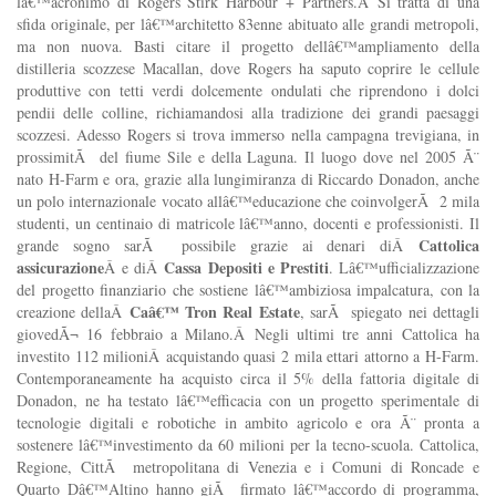
lâ€™acronimo di Rogers Stirk Harbour + Partners.Â Si tratta di una
sfida originale, per lâ€™architetto 83enne abituato alle grandi metropoli,
ma non nuova. Basti citare il progetto dellâ€™ampliamento della
distilleria scozzese Macallan, dove Rogers ha saputo coprire le cellule
produttive con tetti verdi dolcemente ondulati che riprendono i dolci
pendii delle colline, richiamandosi alla tradizione dei grandi paesaggi
scozzesi. Adesso Rogers si trova immerso nella campagna trevigiana, in
prossimitÃ del fiume Sile e della Laguna. Il luogo dove nel 2005 Ã¨
nato H-Farm e ora, grazie alla lungimiranza di Riccardo Donadon, anche
un polo internazionale vocato allâ€™educazione che coinvolgerÃ 2 mila
studenti, un centinaio di matricole lâ€™anno, docenti e professionisti. Il
Cattolica
grande sogno sarÃ possibile grazie ai denari diÂ
assicurazione
Cassa Depositi e Prestiti
Â e diÂ
. Lâ€™ufficializzazione
del progetto finanziario che sostiene lâ€™ambiziosa impalcatura, con la
Caâ€™ Tron Real Estate
creazione dellaÂ
, sarÃ spiegato nei dettagli
giovedÃ¬ 16 febbraio a Milano.Â
Negli ultimi tre anni Cattolica ha
investito 112 milioni
Â acquistando quasi 2 mila ettari attorno a H-Farm.
Contemporaneamente ha acquisto circa il 5% della fattoria digitale di
Donadon, ne ha testato lâ€™efficacia con un progetto sperimentale di
tecnologie digitali e robotiche in ambito agricolo e ora Ã¨ pronta a
sostenere lâ€™investimento da 60 milioni per la tecno-scuola. Cattolica,
Regione, CittÃ metropolitana di Venezia e i Comuni di Roncade e
Quarto Dâ€™Altino hanno giÃ firmato lâ€™accordo di programma,