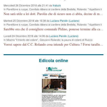
Mercoledi 26 Dicembre 2018 alle 21:41 da
fratuck
In Panettone e ruspe, Comitato Albera al cantiere della Bretella. Rolando: "rispettare il
cronoprogramma"
Non sarà utile a lei dott. Parolin che di sicuro non ci abita, decine di migliaia di TIR, automobili e padroncini che passano quotidianamente per una strada appena rotabile, non è più possibile stendere i panni, attraversare la strada senza rischiare la morte, le case stanno crepando, i tempi sono cambiati e la bretella non passerà assolutamente per maddalene (ma cosa sta a dire?!), dia invece responsabilità a chi ha costruito tagliando la strada che doveva invece terminare a isola vicentina e non al moracchino lasciando Motta di Costabissara ancora in panne di traffico. I tempi sono cambiati dottore e se l'anagrafe della vita stagna nell'essere umano impressioni conservatrici, la società non le considera perchè va avanti, si industrializza e ha bisogno di infrastrutture e di sviluppo. Ultima considerazione, se è geloso di Rolando perchè vede in lui solo campagne politiche mentre si difendono i SOLI diritti dei cittadini, la preghiamo faccia considerazioni più appropriate. Saluti e complimenti per i suoi scritti.
Martedi 25 Dicembre 2018 alle 16:38 da
Luciano Parolin (Luciano)
In Panettone e ruspe, Comitato Albera al cantiere della Bretella. Rolando: "rispettare il
cronoprogramma"
Sarebbe ora che il consigliere comunale Pidino, ponesse termine alla campagna elettorale nel territorio del suo seggio Villaggio del Sole. La tiraca è iniziata, distruggerà 6 km di prateria ovest della città, ricca di fonti e sorgenti d'acqua. I cittadini di Maddalene non avranno più Pace la notte. Molta colpa per la costruzione di questa Strada è proprio del signor Rolando,dei suoi gazebo mobili e che vuol far passare questa opera VANDALICA come progetto "utile" a chi ? Non è cosa seria sig. Rolando!
Lunedi 24 Dicembre 2018 alle 14:06 da
Luciano Parolin (Luciano)
In Mostra "Il trionfo del colore", Giovanni Rolando: la paura di volare di Rucco
Vorrei sapere dal C.C. Rolando cosa intende per Cultura ? Forse tarallucci, vino e sagre, o spaghetti tricolori del PD ? Il continuo (s)parlare della mostra a Palazzo Chiericati caro consigliere DANNEGGIA FORTEMENTE l'immagine della città TUTTA e fa deviare i consensi che in RUSSIA (badi bene ex U.R.S.S.) sono ECCELLENTI. A livello artistico l'evento è di alta Valenza culturale, COMPITO di Tutta la Cittadinanza fare il possibile per propagandare l'iniziativa senza farne UN CASO PARTITICO come fa Lei da sempre. Meno Gazebo + Partecipazione! E così sia. Amen.
Edicola online