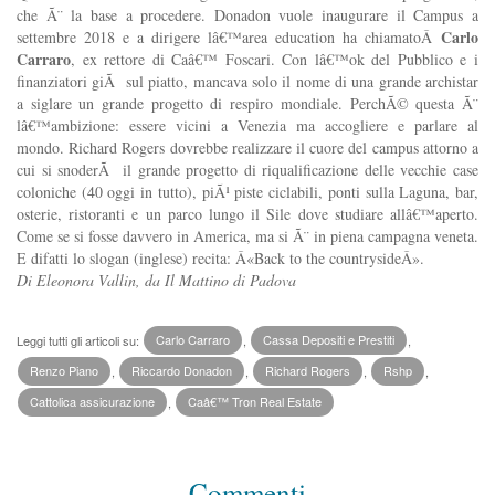
che Ã¨ la base a procedere. Donadon vuole inaugurare il Campus a
Carlo
settembre 2018 e a dirigere lâ€™area education ha chiamatoÂ
Carraro
, ex rettore di Caâ€™ Foscari. Con lâ€™ok del Pubblico e i
finanziatori giÃ sul piatto, mancava solo il nome di una grande archistar
a siglare un grande progetto di respiro mondiale. PerchÃ© questa Ã¨
lâ€™ambizione: essere vicini a Venezia ma accogliere e parlare al
mondo. Richard Rogers dovrebbe realizzare il cuore del campus attorno a
cui si snoderÃ il grande progetto di riqualificazione delle vecchie case
coloniche (40 oggi in tutto), piÃ¹ piste ciclabili, ponti sulla Laguna, bar,
osterie, ristoranti e un parco lungo il Sile dove studiare allâ€™aperto.
Come se si fosse davvero in America, ma si Ã¨ in piena campagna veneta.
E difatti lo slogan (inglese) recita: Â«Back to the countrysideÂ».
Di Eleonora Vallin, da Il Mattino di Padova
Leggi tutti gli articoli su:
Carlo Carraro
,
Cassa Depositi e Prestiti
,
Renzo Piano
,
Riccardo Donadon
,
Richard Rogers
,
Rshp
,
Cattolica assicurazione
,
Caâ€™ Tron Real Estate
Commenti