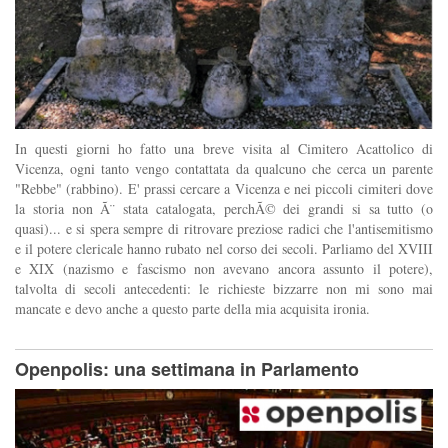
In questi giorni ho fatto una breve visita al Cimitero Acattolico di
Vicenza, ogni tanto vengo contattata da qualcuno che cerca un parente
"Rebbe" (rabbino). E' prassi cercare a Vicenza e nei piccoli cimiteri dove
la storia non Ã¨ stata catalogata, perchÃ© dei grandi si sa tutto (o
quasi)... e si spera sempre di ritrovare preziose radici che l'antisemitismo
e il potere clericale hanno rubato nel corso dei secoli. Parliamo del XVIII
e XIX (nazismo e fascismo non avevano ancora assunto il potere),
talvolta di secoli antecedenti: le richieste bizzarre non mi sono mai
mancate e devo anche a questo parte della mia acquisita ironia.
Openpolis: una settimana in Parlamento