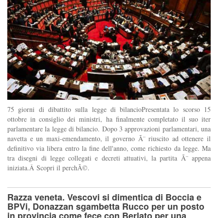
75 giorni di dibattito sulla legge di bilancioPresentata lo scorso 15
ottobre in consiglio dei ministri, ha finalmente completato il suo iter
parlamentare la legge di bilancio. Dopo 3 approvazioni parlamentari, una
navetta e un maxi-emendamento, il governo Ã¨ riuscito ad ottenere il
definitivo via libera entro la fine dell'anno, come richiesto da legge. Ma
tra disegni di legge collegati e decreti attuativi, la partita Ã¨ appena
iniziata.Â Scopri il perchÃ©.
Razza veneta. Vescovi si dimentica di Boccia e
BPVi, Donazzan sgambetta Rucco per un posto
in provincia come fece con Berlato per una