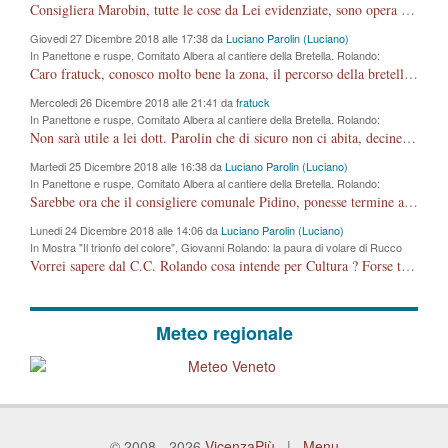
Comune si svegli"
Consigliera Marobin, tutte le cose da Lei evidenziate, sono opera del suo ex Assessore e compagno di Partito Antonio Marco Dalla Pozza Assessore alla "progettazione" di piste ciclabili e altre porcherie. A lui manderei il conto da saldare per incidenti e danni alle persone. E' ora che "finiamola." Avete perso rassegnatevi. qui IL SINDACO RUCCO NON C'ENTRA PER NIENTE. CAPITO!!!!!!!! Amen.
Giovedi 27 Dicembre 2018 alle 17:38 da
Luciano Parolin (Luciano)
In Panettone e ruspe, Comitato Albera al cantiere della Bretella. Rolando:
"rispettare il cronoprogramma"
Caro fratuck, conosco molto bene la zona, il percorso della bretella, la situazione dei cittadini, abito in Viale Trento. A partire dal 2003 ho partecipato al Comitato di Maddalene pro bretella, e a riunioni propositive per apportare modifiche al progetto. Numerose mie foto del territorio sono arrivate a Roma, altri miei interventi (non graditi dalla Sx) sono stati pubblicati dal GdV, assieme ad altri come Ciro Asproso, ora favorevole alla bretella. Ho partecipato alla raccolta firme per la chiusura della strada x 5 giorni eseguita dal Sindaco Hullwech per sforamento 180 Micro/g. Pertanto come impegno per la tematica sono apposto con la coscienza. Ora il Progetto è partito, fine! Voglio dire che la nuova Giunta "comunale" non c'entra più. L'opera sarà "malauguratamente" eseguita, ma non con il mio placet. Il Consigliere Comunale dovrebbe capire che la campagna elettorale è finita, con buona pace di tutti. Quello che invece dovrebbe interessare è la proprietà della strada, dall'uscita autostradale Ovest, sino alla Rotatoria dell'Albara, vi sono tre possessori: Autostrade SpA; La Provincia, il Comune. Come la mettiamo per il futuro ? I costi, da 50 sono saliti a 100 milioni di € come dire 20 milioni a KM (!) da non credere. Comunque si farà. Ma nessuno canti Vittoria, anzi meglio non farne un ulteriore fatto "partitico" per questioni elettorali o di seggio. Se mi manda la sua mail, sono disponibile ad inviare i documenti e le foto sopra descritte. Con ossequi, Luciano Parolin
Mercoledi 26 Dicembre 2018 alle 21:41 da
fratuck
In Panettone e ruspe, Comitato Albera al cantiere della Bretella. Rolando:
"rispettare il cronoprogramma"
Non sarà utile a lei dott. Parolin che di sicuro non ci abita, decine di migliaia di TIR, automobili e padroncini che passano quotidianamente per una strada appena rotabile, non è più possibile stendere i panni, attraversare la strada senza rischiare la morte, le case stanno crepando, i tempi sono cambiati e la bretella non passerà assolutamente per maddalene (ma cosa sta a dire?!), dia invece responsabilità a chi ha costruito tagliando la strada che doveva invece terminare a isola vicentina e non al moracchino lasciando Motta di Costabissara ancora in panne di traffico. I tempi sono cambiati dottore e se l'anagrafe della vita stagna nell'essere umano impressioni conservatrici, la società non le considera perchè va avanti, si industrializza e ha bisogno di infrastrutture e di sviluppo. Ultima considerazione, se è geloso di Rolando perchè vede in lui solo campagne politiche mentre si difendono i SOLI diritti dei cittadini, la preghiamo faccia considerazioni più appropriate. Saluti e complimenti per i suoi scritti.
Martedi 25 Dicembre 2018 alle 16:38 da
Luciano Parolin (Luciano)
In Panettone e ruspe, Comitato Albera al cantiere della Bretella. Rolando:
"rispettare il cronoprogramma"
Sarebbe ora che il consigliere comunale Pidino, ponesse termine alla campagna elettorale nel territorio del suo seggio Villaggio del Sole. La tiraca è iniziata, distruggerà 6 km di prateria ovest della città, ricca di fonti e sorgenti d'acqua. I cittadini di Maddalene non avranno più Pace la notte. Molta colpa per la costruzione di questa Strada è proprio del signor Rolando,dei suoi gazebo mobili e che vuol far passare questa opera VANDALICA come progetto "utile" a chi ? Non è cosa seria sig. Rolando!
Lunedi 24 Dicembre 2018 alle 14:06 da
Luciano Parolin (Luciano)
In Mostra "Il trionfo del colore", Giovanni Rolando: la paura di volare di Rucco
Vorrei sapere dal C.C. Rolando cosa intende per Cultura ? Forse tarallucci, vino e sagre, o spaghetti tricolori del PD ? Il continuo (s)parlare della mostra a Palazzo Chiericati caro consigliere DANNEGGIA FORTEMENTE l'immagine della città TUTTA e fa deviare i consensi che in RUSSIA (badi bene ex U.R.S.S.) sono ECCELLENTI. A livello artistico l'evento è di alta Valenza culturale, COMPITO di Tutta la Cittadinanza fare il possibile per propagandare l'iniziativa senza farne UN CASO PARTITICO come fa Lei da sempre. Meno Gazebo + Partecipazione! E così sia. Amen.
Meteo regionale
© 2008 - 2026
VicenzaPiù
|
Menu