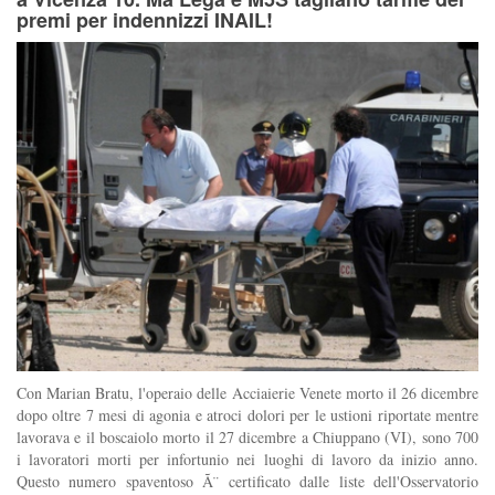
premi per indennizzi INAIL!
Con Marian Bratu, l'operaio delle Acciaierie Venete morto il 26 dicembre
dopo oltre 7 mesi di agonia e atroci dolori per le ustioni riportate mentre
lavorava e il boscaiolo morto il 27 dicembre a Chiuppano (VI), sono 700
i lavoratori morti per infortunio nei luoghi di lavoro da inizio anno.
Questo numero spaventoso Ã¨ certificato dalle liste dell'Osservatorio