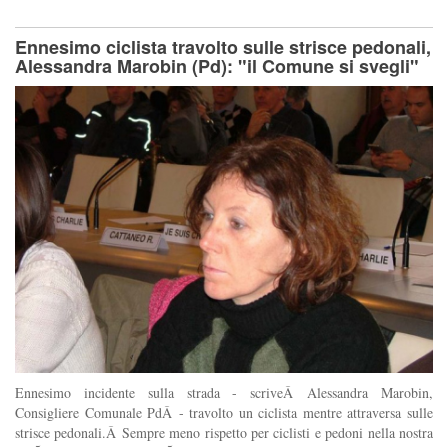
Ennesimo ciclista travolto sulle strisce pedonali,
Alessandra Marobin (Pd): "il Comune si svegli"
Ennesimo incidente sulla strada - scriveÂ Alessandra Marobin,
Consigliere Comunale PdÂ - travolto un ciclista mentre attraversa sulle
strisce pedonali.Â Sempre meno rispetto per ciclisti e pedoni nella nostra