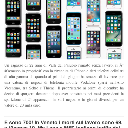
Un ragazzo di 22 anni di Valli del Pasubio rimasto senza lavoro, si Ã¨
â€œmesso in proprioâ€ con la rivendita di iPhone e altri telefoni cellulari
di alta gamma da quando ai primi di giugno ha smesso di lavorare per
una catena di negozi di telefonia mobile Vodafone sparsi nell'Alto
Vicentino, tra Schio e Thiene. Il proprietario ai primi di dicembre ha
deciso di sporgere denuncia dopo aver constatato nei mesi precedenti la
sparizione di 24 apparecchi in vari negozi e in giorni diversi, per un
valore di 20 mila euro.
E sono 700! In Veneto i morti sul lavoro sono 69,
a Vicenza 10. Ma Lega e M5S tagliano tariffe dei