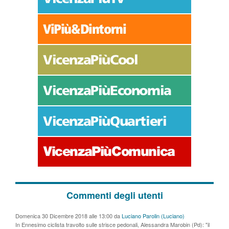
Commenti degli utenti
Domenica 30 Dicembre 2018 alle 13:00 da
Luciano Parolin (Luciano)
In Ennesimo ciclista travolto sulle strisce pedonali, Alessandra Marobin (Pd): "il