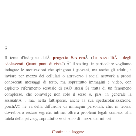
Â
progetto Sexteen
Â
Il tema d'indagine delÂ
(
La sessualitÃ degli
adolescenti. Quanti punti di vista?
) Ã¨ il sexting, in particolare vogliamo
indagare le motivazioni che spingono i giovani, ma anche gli adulti, a
inviare per mezzo dei cellulari o attraverso i social network a propri
conoscenti messaggi di testo, ma soprattutto immagini e video, con
esplicito riferimento sessuale di sÃ© stessi Si tratta di un fenomeno
complesso, che coinvolge non solo il sesso o, piÃ¹ in generale la
sessualitÃ , ma, nella fattispecie, anche la sua spettacolarizzazione,
poichÃ© ne va della diffusione di immagini personali, che, in teoria,
dovrebbero restare segrete, intime, oltre a problemi legali connessi alla
tutela della privacy, soprattutto se ci sono di mezzo dei minori.
Continua a leggere