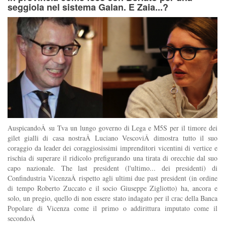
seggiola nel sistema Galan. E Zaia...?
AuspicandoÂ su Tva un lungo governo di Lega e M5S per il timore dei
gilet gialli di casa nostraÂ Luciano VescoviÂ dimostra tutto il suo
coraggio da leader dei coraggiosissimi imprenditori vicentini di vertice e
rischia di superare il ridicolo prefigurando una tirata di orecchie dal suo
capo nazionale. The last president (l'ultimo... dei presidenti) di
Confindustria VicenzaÂ rispetto agli ultimi due past president (in ordine
di tempo Roberto Zuccato e il socio Giuseppe Zigliotto) ha, ancora e
solo, un pregio, quello di non essere stato indagato per il crac della Banca
Popolare di Vicenza come il primo o addirittura imputato come il
secondoÂ