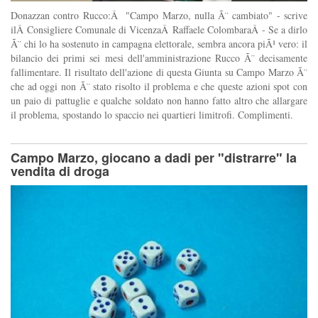
Donazzan contro Rucco:Â "Campo Marzo, nulla Ã¨ cambiato" - scrive
ilÂ Consigliere Comunale di VicenzaÂ Raffaele ColombaraÂ - Se a dirlo
Ã¨ chi lo ha sostenuto in campagna elettorale, sembra ancora piÃ¹ vero: il
bilancio dei primi sei mesi dell'amministrazione Rucco Ã¨ decisamente
fallimentare. Il risultato dell'azione di questa Giunta su Campo Marzo Ã¨
che ad oggi non Ã¨ stato risolto il problema e che queste azioni spot con
un paio di pattuglie e qualche soldato non hanno fatto altro che allargare
il problema, spostando lo spaccio nei quartieri limitrofi. Complimenti.
Campo Marzo, giocano a dadi per "distrarre" la
vendita di droga