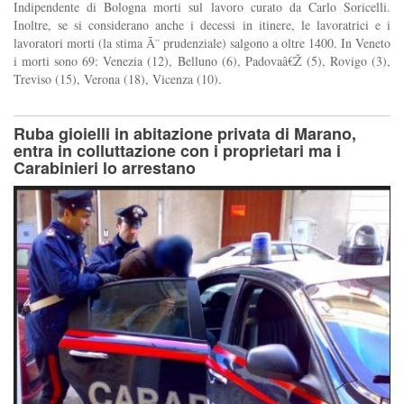
Indipendente di Bologna morti sul lavoro curato da Carlo Soricelli.
Inoltre, se si considerano anche i decessi in itinere, le lavoratrici e i
lavoratori morti (la stima Ã¨ prudenziale) salgono a oltre 1400. In Veneto
i morti sono 69: Venezia (12), Belluno (6), Padovaâ€Ž (5), Rovigo (3),
Treviso (15), Verona (18), Vicenza (10).
Ruba gioielli in abitazione privata di Marano,
entra in colluttazione con i proprietari ma i
Carabinieri lo arrestano