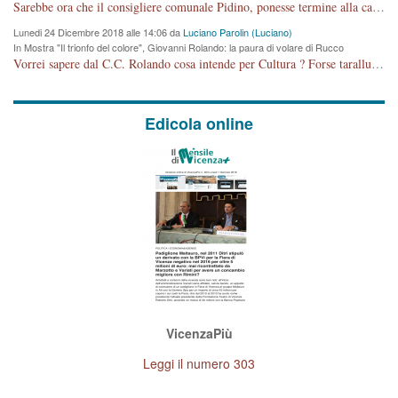
cronoprogramma"
Sarebbe ora che il consigliere comunale Pidino, ponesse termine alla campagna elettorale nel territorio del suo seggio Villaggio del Sole. La tiraca è iniziata, distruggerà 6 km di prateria ovest della città, ricca di fonti e sorgenti d'acqua. I cittadini di Maddalene non avranno più Pace la notte. Molta colpa per la costruzione di questa Strada è proprio del signor Rolando,dei suoi gazebo mobili e che vuol far passare questa opera VANDALICA come progetto "utile" a chi ? Non è cosa seria sig. Rolando!
Lunedi 24 Dicembre 2018 alle 14:06 da
Luciano Parolin (Luciano)
In Mostra "Il trionfo del colore", Giovanni Rolando: la paura di volare di Rucco
Vorrei sapere dal C.C. Rolando cosa intende per Cultura ? Forse tarallucci, vino e sagre, o spaghetti tricolori del PD ? Il continuo (s)parlare della mostra a Palazzo Chiericati caro consigliere DANNEGGIA FORTEMENTE l'immagine della città TUTTA e fa deviare i consensi che in RUSSIA (badi bene ex U.R.S.S.) sono ECCELLENTI. A livello artistico l'evento è di alta Valenza culturale, COMPITO di Tutta la Cittadinanza fare il possibile per propagandare l'iniziativa senza farne UN CASO PARTITICO come fa Lei da sempre. Meno Gazebo + Partecipazione! E così sia. Amen.
Edicola online
VicenzaPiù
Leggi il numero 303