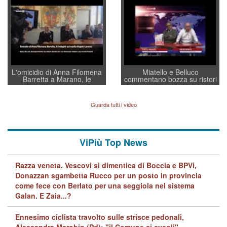
a supporto della cabina di
regia al Mef
L'omicidio di Anna Filomena
Miatello e Belluco
Barretta a Marano, le
commentano bozza su ristori
indagini dei carabinieri di
BPVi e Veneto Banca
Vicenza sul marito Angelo
Lavarra: più avvincenti di
Guarda tutti i video
quelle di... Barbara D'Urso
ViPiù Top News
Razza veneta. Vescovi si dimentica di Boccia e BPVi,
Donazzan sgambetta Rucco per un posto in provincia
come fece con Berlato per una seggiola nel sistema
Galan. E Zaia...?
Ennesimo ciclista travolto sulle strisce pedonali,