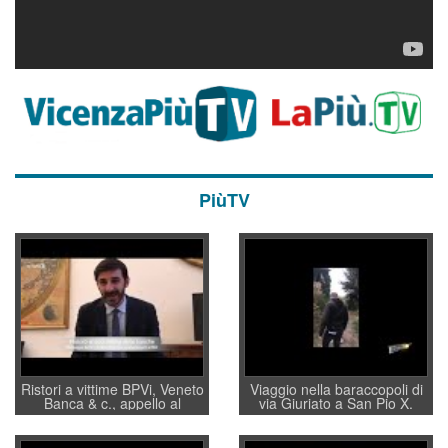
PiùTV
Ristori a vittime BPVi, Veneto
Viaggio nella baraccopoli di
Banca & c., appello al
via Giuriato a San Pio X.
sottosegretario Alessio
Vicenza ai Vicentini: “faremo
Villarosa: per mettere ordine
un regalo di Natale ai
convochi con Di Maio CNCU
residenti”