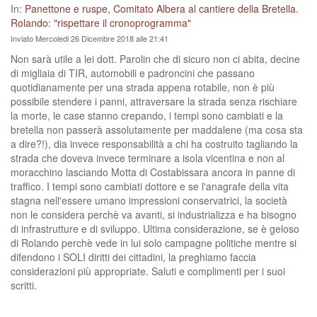
In:
Panettone e ruspe, Comitato Albera al cantiere della Bretella.
Rolando: "rispettare il cronoprogramma"
Inviato Mercoledi 26 Dicembre 2018 alle 21:41
Non sarà utile a lei dott. Parolin che di sicuro non ci abita, decine
di migliaia di TIR, automobili e padroncini che passano
quotidianamente per una strada appena rotabile, non è più
possibile stendere i panni, attraversare la strada senza rischiare
la morte, le case stanno crepando, i tempi sono cambiati e la
bretella non passerà assolutamente per maddalene (ma cosa sta
a dire?!), dia invece responsabilità a chi ha costruito tagliando la
strada che doveva invece terminare a isola vicentina e non al
moracchino lasciando Motta di Costabissara ancora in panne di
traffico. I tempi sono cambiati dottore e se l'anagrafe della vita
stagna nell'essere umano impressioni conservatrici, la società
non le considera perchè va avanti, si industrializza e ha bisogno
di infrastrutture e di sviluppo. Ultima considerazione, se è geloso
di Rolando perchè vede in lui solo campagne politiche mentre si
difendono i SOLI diritti dei cittadini, la preghiamo faccia
considerazioni più appropriate. Saluti e complimenti per i suoi
scritti.