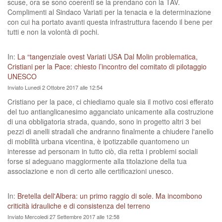
scuse, ora se sono coerenti se la prendano con la TAV.
Complimenti al Sindaco Variati per la tenacia e la determinazione
con cui ha portato avanti questa infrastruttura facendo il bene per
tutti e non la volontà di pochi.
In:
La “tangenziale ovest Variati USA Dal Molin problematica,
Cristiani per la Pace: chiesto l’incontro del comitato di pilotaggio
UNESCO
Inviato Lunedi 2 Ottobre 2017 alle 12:54
Cristiano per la pace, ci chiediamo quale sia il motivo cosi efferato
del tuo antianglicanesimo agganciato unicamente alla costruzione
di una obbligatoria strada, quando, sono in progetto altri 3 bei
pezzi di anelli stradali che andranno finalmente a chiudere l'anello
di mobilità urbana vicentina, è ipotizzabile quantomeno un
interesse ad personam in tutto ciò, dia retta i problemi sociali
forse si adeguano maggiormente alla titolazione della tua
associazione e non di certo alle certificazioni unesco.
In:
Bretella dell'Albera: un primo raggio di sole. Ma incombono
criticità idrauliche e di consistenza del terreno
Inviato Mercoledi 27 Settembre 2017 alle 12:58