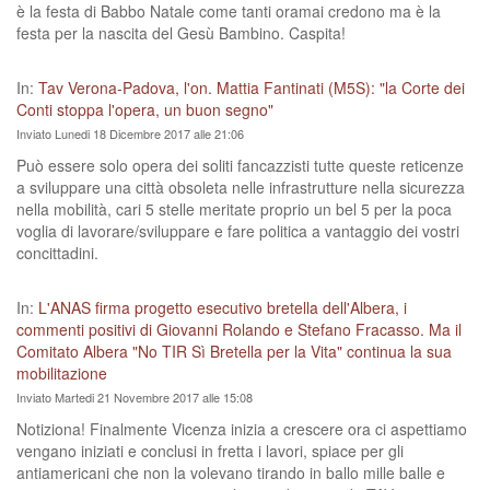
è la festa di Babbo Natale come tanti oramai credono ma è la
festa per la nascita del Gesù Bambino. Caspita!
In:
Tav Verona-Padova, l'on. Mattia Fantinati (M5S): "la Corte dei
Conti stoppa l'opera, un buon segno"
Inviato Lunedi 18 Dicembre 2017 alle 21:06
Può essere solo opera dei soliti fancazzisti tutte queste reticenze
a sviluppare una città obsoleta nelle infrastrutture nella sicurezza
nella mobilità, cari 5 stelle meritate proprio un bel 5 per la poca
voglia di lavorare/sviluppare e fare politica a vantaggio dei vostri
concittadini.
In:
L'ANAS firma progetto esecutivo bretella dell'Albera, i
commenti positivi di Giovanni Rolando e Stefano Fracasso. Ma il
Comitato Albera "No TIR Sì Bretella per la Vita" continua la sua
mobilitazione
Inviato Martedi 21 Novembre 2017 alle 15:08
Notiziona! Finalmente Vicenza inizia a crescere ora ci aspettiamo
vengano iniziati e conclusi in fretta i lavori, spiace per gli
antiamericani che non la volevano tirando in ballo mille balle e