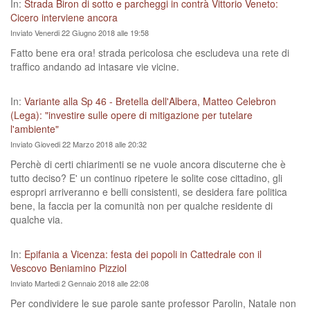
In:
Strada Biron di sotto e parcheggi in contrà Vittorio Veneto:
Cicero interviene ancora
Inviato Venerdi 22 Giugno 2018 alle 19:58
Fatto bene era ora! strada pericolosa che escludeva una rete di
traffico andando ad intasare vie vicine.
In:
Variante alla Sp 46 - Bretella dell'Albera, Matteo Celebron
(Lega): "investire sulle opere di mitigazione per tutelare
l'ambiente"
Inviato Giovedi 22 Marzo 2018 alle 20:32
Perchè di certi chiarimenti se ne vuole ancora discuterne che è
tutto deciso? E' un continuo ripetere le solite cose cittadino, gli
espropri arriveranno e belli consistenti, se desidera fare politica
bene, la faccia per la comunità non per qualche residente di
qualche via.
In:
Epifania a Vicenza: festa dei popoli in Cattedrale con il
Vescovo Beniamino Pizziol
Inviato Martedi 2 Gennaio 2018 alle 22:08
Per condividere le sue parole sante professor Parolin, Natale non