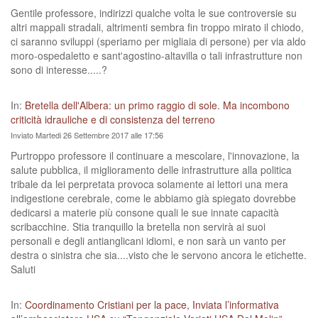
Gentile professore, indirizzi qualche volta le sue controversie su
altri mappali stradali, altrimenti sembra fin troppo mirato il chiodo,
ci saranno sviluppi (speriamo per migliaia di persone) per via aldo
moro-ospedaletto e sant'agostino-altavilla o tali infrastrutture non
sono di interesse.....?
In:
Bretella dell'Albera: un primo raggio di sole. Ma incombono
criticità idrauliche e di consistenza del terreno
Inviato Martedi 26 Settembre 2017 alle 17:56
Purtroppo professore il continuare a mescolare, l'innovazione, la
salute pubblica, il miglioramento delle infrastrutture alla politica
tribale da lei perpretata provoca solamente ai lettori una mera
indigestione cerebrale, come le abbiamo già spiegato dovrebbe
dedicarsi a materie più consone quali le sue innate capacità
scribacchine. Stia tranquillo la bretella non servirà ai suoi
personali e degli antianglicani idiomi, e non sarà un vanto per
destra o sinistra che sia....visto che le servono ancora le etichette.
Saluti
In:
Coordinamento Cristiani per la pace, Inviata l’informativa