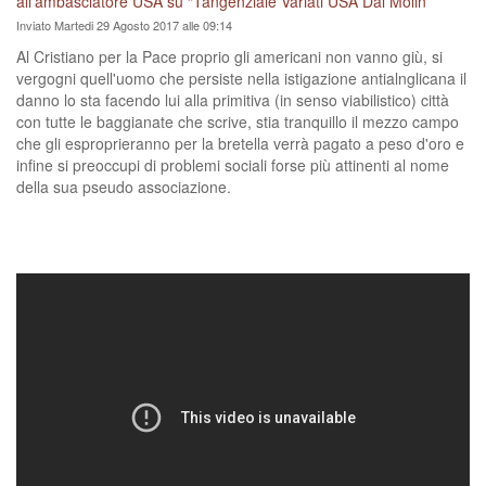
all’ambasciatore USA su “Tangenziale Variati USA Dal Molin”
Inviato Martedi 29 Agosto 2017 alle 09:14
Al Cristiano per la Pace proprio gli americani non vanno giù, si
vergogni quell'uomo che persiste nella istigazione antialnglicana il
danno lo sta facendo lui alla primitiva (in senso viabilistico) città
con tutte le baggianate che scrive, stia tranquillo il mezzo campo
che gli esproprieranno per la bretella verrà pagato a peso d'oro e
infine si preoccupi di problemi sociali forse più attinenti al nome
della sua pseudo associazione.