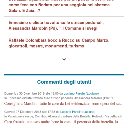
come fece con Berlato per una seggiola nel sistema
Galan. E Zaia...?
Ennesimo ciclista travolto sulle strisce pedonali,
Alessandra Marobin (Pd): "il Comune si svegli"
Raffaele Colombara boccia Rucco su Campo Marzo,
giocattoli, mostre, monumenti, turismo
Commenti degli utenti
Domenica 30 Dicembre 2018 alle 13:00 da
Luciano Parolin (Luciano)
In Ennesimo ciclista travolto sulle strisce pedonali, Alessandra Marobin (Pd): "il
Comune si svegli"
Consigliera Marobin, tutte le cose da Lei evidenziate, sono opera del suo ex Assessore e compagno di Partito Antonio Marco Dalla Pozza Assessore alla "progettazione" di piste ciclabili e altre porcherie. A lui manderei il conto da saldare per incidenti e danni alle persone. E' ora che "finiamola." Avete perso rassegnatevi. qui IL SINDACO RUCCO NON C'ENTRA PER NIENTE. CAPITO!!!!!!!! Amen.
Giovedi 27 Dicembre 2018 alle 17:38 da
Luciano Parolin (Luciano)
In Panettone e ruspe, Comitato Albera al cantiere della Bretella. Rolando: "rispettare il
cronoprogramma"
Caro fratuck, conosco molto bene la zona, il percorso della bretella, la situazione dei cittadini, abito in Viale Trento. A partire dal 2003 ho partecipato al Comitato di Maddalene pro bretella, e a riunioni propositive per apportare modifiche al progetto. Numerose mie foto del territorio sono arrivate a Roma, altri miei interventi (non graditi dalla Sx) sono stati pubblicati dal GdV, assieme ad altri come Ciro Asproso, ora favorevole alla bretella. Ho partecipato alla raccolta firme per la chiusura della strada x 5 giorni eseguita dal Sindaco Hullwech per sforamento 180 Micro/g. Pertanto come impegno per la tematica sono apposto con la coscienza. Ora il Progetto è partito, fine! Voglio dire che la nuova Giunta "comunale" non c'entra più. L'opera sarà "malauguratamente" eseguita, ma non con il mio placet. Il Consigliere Comunale dovrebbe capire che la campagna elettorale è finita, con buona pace di tutti. Quello che invece dovrebbe interessare è la proprietà della strada, dall'uscita autostradale Ovest, sino alla Rotatoria dell'Albara, vi sono tre possessori: Autostrade SpA; La Provincia, il Comune. Come la mettiamo per il futuro ? I costi, da 50 sono saliti a 100 milioni di € come dire 20 milioni a KM (!) da non credere. Comunque si farà. Ma nessuno canti Vittoria, anzi meglio non farne un ulteriore fatto "partitico" per questioni elettorali o di seggio. Se mi manda la sua mail, sono disponibile ad inviare i documenti e le foto sopra descritte. Con ossequi, Luciano Parolin