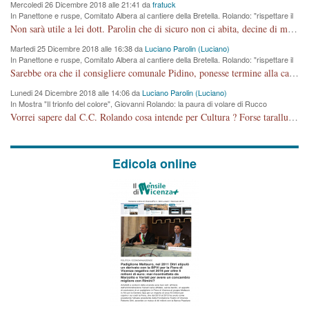
Mercoledi 26 Dicembre 2018 alle 21:41 da
fratuck
In Panettone e ruspe, Comitato Albera al cantiere della Bretella. Rolando: "rispettare il
cronoprogramma"
Non sarà utile a lei dott. Parolin che di sicuro non ci abita, decine di migliaia di TIR, automobili e padroncini che passano quotidianamente per una strada appena rotabile, non è più possibile stendere i panni, attraversare la strada senza rischiare la morte, le case stanno crepando, i tempi sono cambiati e la bretella non passerà assolutamente per maddalene (ma cosa sta a dire?!), dia invece responsabilità a chi ha costruito tagliando la strada che doveva invece terminare a isola vicentina e non al moracchino lasciando Motta di Costabissara ancora in panne di traffico. I tempi sono cambiati dottore e se l'anagrafe della vita stagna nell'essere umano impressioni conservatrici, la società non le considera perchè va avanti, si industrializza e ha bisogno di infrastrutture e di sviluppo. Ultima considerazione, se è geloso di Rolando perchè vede in lui solo campagne politiche mentre si difendono i SOLI diritti dei cittadini, la preghiamo faccia considerazioni più appropriate. Saluti e complimenti per i suoi scritti.
Martedi 25 Dicembre 2018 alle 16:38 da
Luciano Parolin (Luciano)
In Panettone e ruspe, Comitato Albera al cantiere della Bretella. Rolando: "rispettare il
cronoprogramma"
Sarebbe ora che il consigliere comunale Pidino, ponesse termine alla campagna elettorale nel territorio del suo seggio Villaggio del Sole. La tiraca è iniziata, distruggerà 6 km di prateria ovest della città, ricca di fonti e sorgenti d'acqua. I cittadini di Maddalene non avranno più Pace la notte. Molta colpa per la costruzione di questa Strada è proprio del signor Rolando,dei suoi gazebo mobili e che vuol far passare questa opera VANDALICA come progetto "utile" a chi ? Non è cosa seria sig. Rolando!
Lunedi 24 Dicembre 2018 alle 14:06 da
Luciano Parolin (Luciano)
In Mostra "Il trionfo del colore", Giovanni Rolando: la paura di volare di Rucco
Vorrei sapere dal C.C. Rolando cosa intende per Cultura ? Forse tarallucci, vino e sagre, o spaghetti tricolori del PD ? Il continuo (s)parlare della mostra a Palazzo Chiericati caro consigliere DANNEGGIA FORTEMENTE l'immagine della città TUTTA e fa deviare i consensi che in RUSSIA (badi bene ex U.R.S.S.) sono ECCELLENTI. A livello artistico l'evento è di alta Valenza culturale, COMPITO di Tutta la Cittadinanza fare il possibile per propagandare l'iniziativa senza farne UN CASO PARTITICO come fa Lei da sempre. Meno Gazebo + Partecipazione! E così sia. Amen.
Edicola online