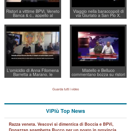
Ristori a vittime BPVi, Veneto
Viaggio nella baraccopoli di
Banca & c., appello al
via Giuriato a San Pio X.
sottosegretario Alessio
Vicenza ai Vicentini: “faremo
Villarosa: per mettere ordine
un regalo di Natale ai
convochi con Di Maio CNCU
residenti”
a supporto della cabina di
regia al Mef
L'omicidio di Anna Filomena
Miatello e Belluco
Barretta a Marano, le
commentano bozza su ristori
indagini dei carabinieri di
BPVi e Veneto Banca
Vicenza sul marito Angelo
Lavarra: più avvincenti di
Guarda tutti i video
quelle di... Barbara D'Urso
ViPiù Top News
Razza veneta. Vescovi si dimentica di Boccia e BPVi,
Donazzan sgambetta Rucco per un posto in provincia