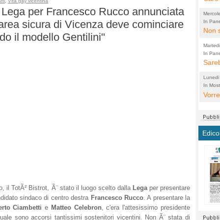
tti
,
Vita gay vicentina
lla Lega per Francesco Rucco annunciata
perco
"prog
Mercol
cittad
porch
'area sicura di Vicenza deve cominciare
In Pane
Bretell
Non s
2003 
per i
 il modello Gentilini"
sicur
Madda
che "
Marted
autom
propo
qui 
In Pane
(Lucian
Bretell
Sareb
quot
proge
PER 
Pidin
rotab
sono 
Lunedi
elett
panni
(non 
In Most
(Lucian
di vola
Vorre
Villa
la mo
dal G
inten
distr
sono 
Aspro
e sag
città,
asso
parte
conti
citta
a dir
chius
Edico
Chier
Pace 
costr
Sind
FORT
costr
invec
Micro
TUTTA
signo
morac
temat
RUSS
vuol
ancor
Ora i
ECCEL
come 
cambi
la nu
 il TotÃ² Bistrot, Ã¨ stato il luogo scelto dalla
Lega
per presentare
alta 
seria
stagn
L'ope
ndidato sindaco di centro destra
Francesco Rucco
. A presentare la
Citta
conse
ma no
rto Ciambetti
e
Matteo Celebron
, c'era l'attesissimo presidente
propa
perch
Comu
quale sono accorsi tantissimi sostenitori vicentini. Non Ã¨ stata di