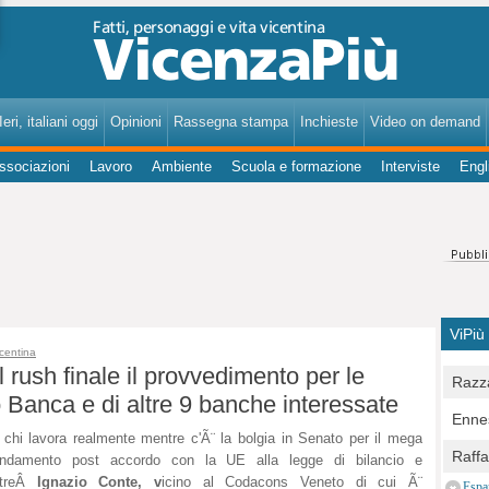
VicenzaPiù - Notizie, Inchieste, Analisi su Vicenza e provincia
eri, italiani oggi
Opinioni
Rassegna stampa
Inchieste
Video on demand
ssociazioni
Lavoro
Ambiente
Scuola e formazione
Interviste
Engl
ViPiù
icentina
l rush finale il provvedimento per le
Razza
o Banca e di altre 9 banche interessate
Bocc
Ennes
per u
 chi lavora realmente mentre c'Ã¨ la bolgia in Senato per il mega
pedon
Berla
Raff
ndamento post accordo con la UE alla legge di bilancio e
Comun
E Zai
Campo
treÂ
Ignazio Conte, v
icino al Codacons Veneto di cui Ã¨
Espa