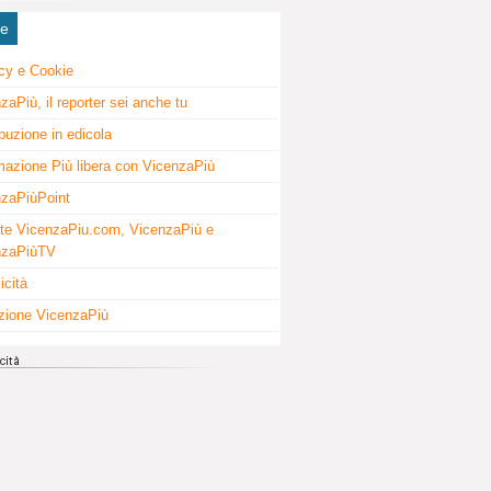
ne
cy e Cookie
zaPiù, il reporter sei anche tu
ibuzione in edicola
mazione Più libera con VicenzaPiù
zaPiùPoint
te VicenzaPiu.com, VicenzaPiù e
nzaPiùTV
icità
zione VicenzaPiù