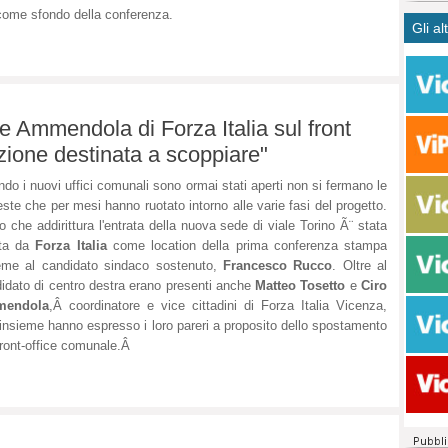
CASO
bisog
campa
ome sfondo della conferenza.
Gli al
Meno 
Ultim
pace 
Amen
Rolan
inter
polit
dall'
dei c
Rotat
consi
Autos
 Ammendola di Forza Italia sul front
compl
Come 
uazione destinata a scoppiare"
50 so
do i nuovi uffici comunali sono ormai stati aperti non si fermano le
20 mi
este che per mesi hanno ruotato intorno alle varie fasi del progetto.
Comu
o che addirittura l'entrata della nuova sede di viale Torino Ã¨ stata
Vitto
lta da
Forza Italia
come location della prima conferenza stampa
fatto 
eme al candidato sindaco sostenuto,
Francesco Rucco
. Oltre al
seggi
idato di centro destra erano presenti anche
Matteo Tosetto
e
Ciro
dispo
endola
,Â coordinatore e vice cittadini di Forza Italia Vicenza,
sopra
insieme hanno espresso i loro pareri a proposito dello spostamento
Paro
front-office comunale.Â