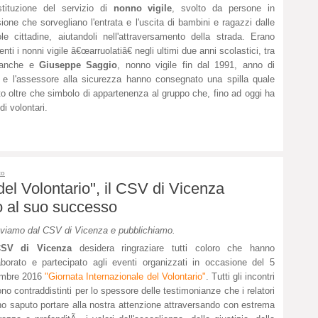
stituzione del servizio di
nonno vigile
, svolto da persone in
ione che sorvegliano l'entrata e l'uscita di bambini e ragazzi dalle
le cittadine, aiutandoli nell'attraversamento della strada. Erano
enti i nonni vigile â€œarruolatiâ€ negli ultimi due anni scolastici, tra
 anche e
Giuseppe Saggio
, nonno vigile fin dal 1991, anno di
aco e l'assessore alla sicurezza hanno consegnato una spilla quale
to oltre che simbolo di appartenenza al gruppo che, fino ad oggi ha
di volontari.
to
del Volontario", il CSV di Vicenza
to al suo successo
viamo dal CSV di Vicenza e pubblichiamo.
SV di Vicenza
desidera ringraziare tutti coloro che hanno
aborato e partecipato agli eventi organizzati in occasione del 5
embre 2016
"Giornata Internazionale del Volontario"
. Tutti gli incontri
ono contraddistinti per lo spessore delle testimonianze che i relatori
o saputo portare alla nostra attenzione attraversando con estrema