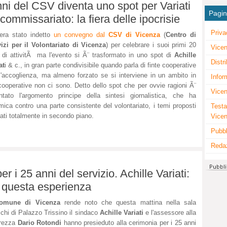
ni del CSV diventa uno spot per Variati
Pagi
commissariato: la fiera delle ipocrisie
Priva
 era stato indetto
un convegno dal
CSV di Vicenza
(
Centro di
izi per il Volontariato di Vicenza
) per celebrare i suoi primi 20
Vicen
 di attivitÃ ma l'evento si Ã¨ trasformato in uno spot di
Achille
Distr
at
i & c., in gran parte condivisibile quando parla di finte cooperative
l'accoglienza, ma almeno forzato se si interviene in un ambito in
Infor
cooperative non ci sono. Detto dello spot che per ovvie ragioni Ã¨
Vicen
ntato l'argomento principe della sintesi giornalistica, che ha
ica contro una parte consistente del volontariato, i temi proposti
Testa
ati totalmente in secondo piano.
Vice
Pubbl
Reda
r i 25 anni del servizio. Achille Variati:
di questa esperienza
omune di Vicenza
rende noto che questa mattina nella sala
chi di Palazzo Trissino il sindaco
Achille Variati
e l'assessore alla
urezza
Dario Rotondi
hanno presieduto alla cerimonia per i 25 anni