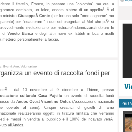
idente il fratello, Franco, in passato una "colomba" ma ora, a
monu
ioranza cambiata, un falco, ancora blatera di un appelloÂ Â al
o ministro
GiuseppeÂ Conte
(per fortuna solo "omo-cognome" ma
parente) per "esautorare " i due sottosegretari al Mef che piÃ¹ si
rovvedimento rivoluzionario per ristorare/indennizzare/indorare le
, di
Veneto Banca
e degli altri nove ex Istituti in Lca o risolti
 metterci personalmente la faccia.
ie:
Eventi
,
Arte
,
Volontariato
ganizza un evento di raccolta fondi per
terrÃ dal 10 novembre al 9 dicembre a Thiene, presso
ociazione culturale Casa Pajello
un evento di raccolta fondi
mosso da
Andos Ovest Vicentino Onlus
(Associazione nazionale
PiùT
ne operate al seno). Cinque creatrici di gioielli di fama
rnazionale realizzeranno oggetti in tiratura limitata che verranno
sti e messi in vendita al pubblico e il 100% del ricavato verrÃ
luto all'Andos.