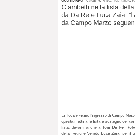
|
QUOTIDIANO
Categorie:
Politica
,
Volontariato
,
Fa
Ciambetti nella lista de
da Da Re e Luca Zaia: "l
da Campo Marzo seguendo
Un locale vicino l'ingresso di Campo Marzo,
questa mattina la lista a sostegno del ca
lista, davanti anche a
Toni Da Re
,
Robe
della Regione Veneto
Luca Zaia
, per il 