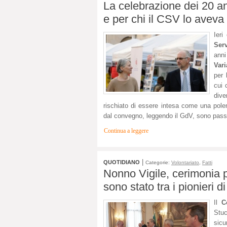
La celebrazione dei 20 an
e per chi il CSV lo aveva 
Ieri
Serv
anni
Vari
per 
cui 
dive
rischiato di essere intesa come una polem
dal convegno, leggendo il GdV, sono pass
Continua a leggere
|
QUOTIDIANO
Categorie:
Volontariato
,
Fatti
Nonno Vigile, cerimonia pe
sono stato tra i pionieri 
Il
C
Stuc
sic