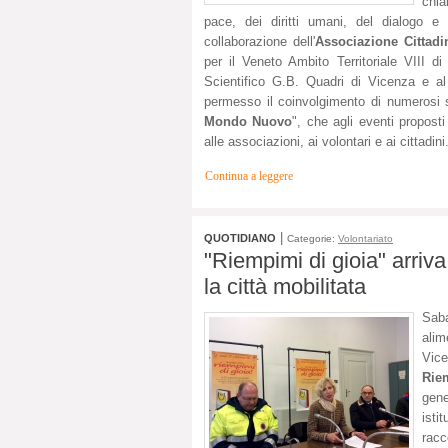
chia
pace, dei diritti umani, del dialogo e
collaborazione dell'
Associazione Cittadi
per il Veneto Ambito Territoriale VIII di
Scientifico G.B. Quadri di Vicenza e a
permesso il coinvolgimento di numerosi 
Mondo Nuovo
", che agli eventi propost
alle associazioni, ai volontari e ai cittadini
Continua a leggere
|
QUOTIDIANO
Categorie:
Volontariato
"Riempimi di gioia" arriva 
la città mobilitata
Sab
alim
Vice
Rie
gen
isti
racc