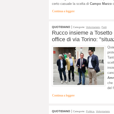
certo casuale la scelta di
Campo Marzo
c
Continua a leggere
|
QUOTIDIANO
Categorie:
Volontariato
,
Fatti
Rucco insieme a Tosetto e
office di via Torino: "sit
Quan
prot
Tant
sce
insi
cand
Amm
che 
del 
Continua a leggere
|
QUOTIDIANO
Categorie:
Politica
,
Volontariato