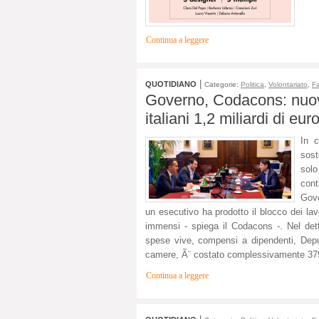
Continua a leggere
|
QUOTIDIANO
Categorie:
Politica
,
Volontariato
,
Fa
Governo, Codacons: nuove
italiani 1,2 miliardi di eur
In c
sost
solo
cont
Gove
un esecutivo ha prodotto il blocco dei l
immensi - spiega il Codacons -. Nel dett
spese vive, compensi a dipendenti, Deputa
camere, Ã¨ costato complessivamente 379,7 
Continua a leggere