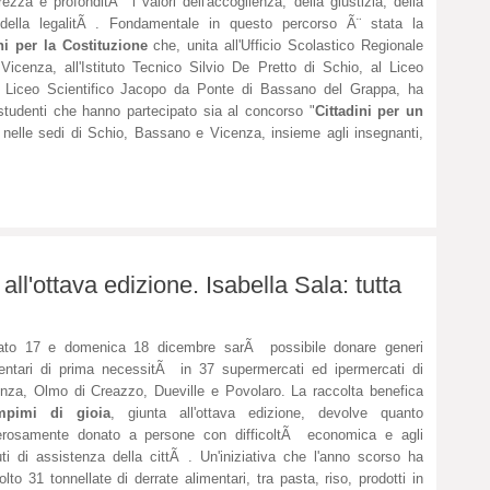
rezza e profonditÃ i valori dell'accoglienza, della giustizia, della
 della legalitÃ . Fondamentale in questo percorso Ã¨ stata la
ni per la Costituzione
che, unita all'Ufficio Scolastico Regionale
 Vicenza, all'Istituto Tecnico Silvio De Pretto di Schio, al Liceo
l Liceo Scientifico Jacopo da Ponte di Bassano del Grappa, ha
studenti che hanno partecipato sia al concorso "
Cittadini per un
i nelle sedi di Schio, Bassano e Vicenza, insieme agli insegnanti,
.
all'ottava edizione. Isabella Sala: tutta
ato 17 e domenica 18 dicembre sarÃ possibile donare generi
entari di prima necessitÃ in 37 supermercati ed ipermercati di
nza, Olmo di Creazzo, Dueville e Povolaro. La raccolta benefica
mpimi di gioia
, giunta all'ottava edizione, devolve quanto
erosamente donato a persone con difficoltÃ economica e agli
tuti di assistenza della cittÃ . Un'iniziativa che l'anno scorso ha
olto 31 tonnellate di derrate alimentari, tra pasta, riso, prodotti in