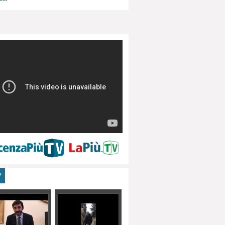
menti, turismo
V