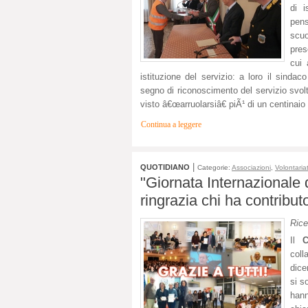
di i
pens
scuo
pres
cui
istituzione del servizio: a loro il sind
segno di riconoscimento del servizio svol
visto â€œarruolarsiâ€ piÃ¹ di un centinaio 
Continua a leggere
|
QUOTIDIANO
Categorie:
Associazioni
,
Volontaria
"Giornata Internazionale 
ringrazia chi ha contribu
Rice
Il
C
coll
dic
si s
hann