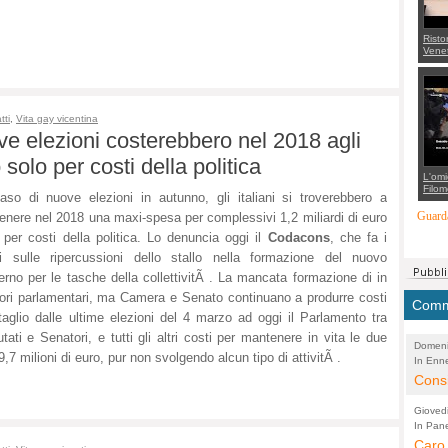
Risto
Venet
appel
Aless
mette
con 
suppo
tti
,
Vita gay vicentina
regia
 elezioni costerebbero nel 2018 agli
o solo per costi della politica
L'omi
Filom
aso di nuove elezioni in autunno, gli italiani si troverebbero a
Maran
carab
Guarda
enere nel 2018 una maxi-spesa per complessivi 1,2 miliardi di euro
marit
 per costi della politica. Lo denuncia oggi il
Codacons
, che fa i
più a
di...
i sulle ripercussioni dello stallo nella formazione del nuovo
rno per le tasche della collettivitÃ . La mancata formazione di in
avori parlamentari, ma Camera e Senato continuano a produrre costi
Comme
aglio dalle ultime elezioni del 4 marzo ad oggi il Parlamento tra
ti e Senatori, e tutti gli altri costi per mantenere in vita le due
Domeni
milioni di euro, pur non svolgendo alcun tipo di attivitÃ .
In Enne
(Lucian
Alessan
Consi
evide
Gioved
Asses
In Pane
(Lucian
Bretell
Caro 
Marco