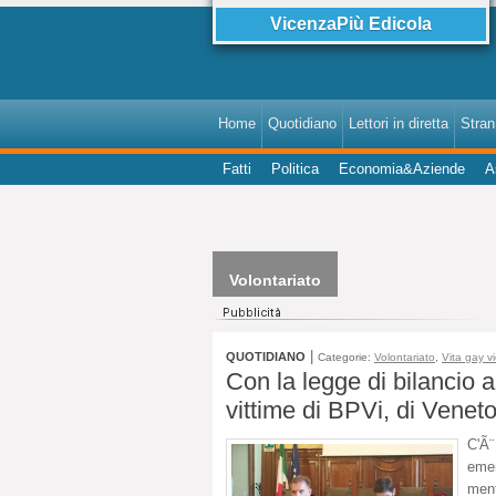
VicenzaPiù Edicola
Home
Quotidiano
Lettori in diretta
StranI
Fatti
Politica
Economia&Aziende
A
Volontariato
|
QUOTIDIANO
Categorie:
Volontariato
,
Vita gay v
Con la legge di bilancio a
vittime di BPVi, di Venet
C'Ã¨
eme
men