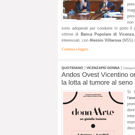
pres
magg
prim
non 
sono adoperati per condurre in porto il p
vittime di
Banca Popolare di Vicenza
interessati, con
Alessio Villarosa
(M5S) a
Continua a leggere
|
|
QUOTIDIANO
VICENZAPIÙ DONNA
Categor
Andos Ovest Vicentino or
la lotta al tumore al seno
Si 
l'
ass
pro
don
inte
espo
devo