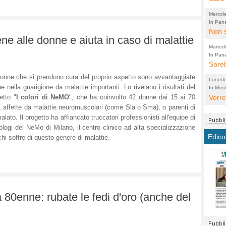
perco
"prog
Mercol
cittad
porch
In Pane
Bretell
Non s
2003 
per i
ne alle donne e aiuta in caso di malattie
sicur
Madda
che "
Marted
autom
propo
qui 
In Pane
(Lucian
Bretell
Sareb
quot
proge
PER 
Pidin
rotab
sono 
onne che si prendono cura del proprio aspetto sono avvantaggiate
Lunedi
elett
panni
e nella guarigione da malattie importanti. Lo rivelano i risultati del
(non 
In Most
(Lucian
di vola
Vorre
etto "
I colori di NeMO
", che ha coinvolto 42 donne dai 15 ai 70
Villa
la mo
dal G
, affette da malattie neuromuscolari (come Sla o Sma), o parenti di
inten
distr
sono 
Aspro
alato. Il progetto ha affiancato truccatori professionisti all'equipe di
e sag
città,
asso
parte
ologi del NeMo di Milano, il centro clinico ad alta specializzazione
conti
citta
a dir
chius
Edico
chi soffre di questo genere di malattie.
Chier
Pace 
costr
Sind
FORT
costr
invec
Micro
TUTTA
signo
morac
temat
RUSS
vuol
ancor
Ora i
ECCEL
come 
cambi
la nu
na 80enne: rubate le fedi d'oro (anche del
alta 
seria
stagn
L'ope
Citta
conse
ma no
propa
perch
Comu