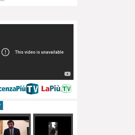
menti, turismo
V