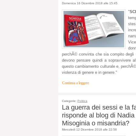
Domenica 16 Dicembre 2018 alle 15:45
"
SC
temp
stes
incr
narr
Vice
donn
perchÃ© convinta che sia compito degli 
devono pensare quindi a sopravvivere all
questo cambiamento culturale e, perchÃ©
violenza di genere e in genere."
Continua a leggere
Categorie:
Politica
La guerra dei sessi e la f
risponde al blog di Nadi
Misoginia o misandria?
Mercoledi 12 Dicembre 2018 alle 22:58