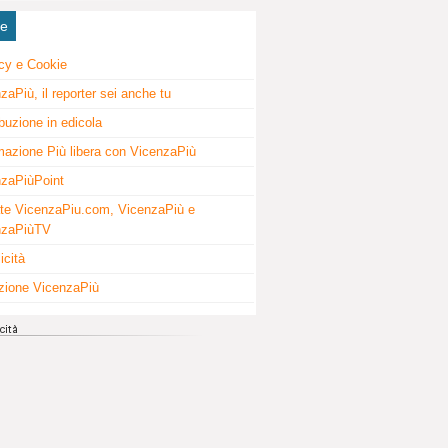
ne
cy e Cookie
zaPiù, il reporter sei anche tu
ibuzione in edicola
mazione Più libera con VicenzaPiù
zaPiùPoint
te VicenzaPiu.com, VicenzaPiù e
nzaPiùTV
icità
zione VicenzaPiù