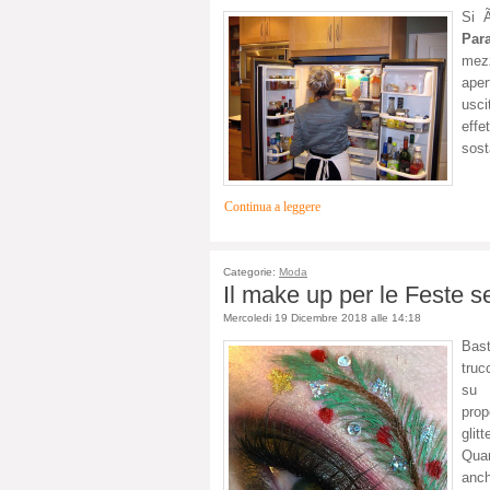
Si Ã
Par
mezz
aper
usc
eff
sos
Continua a leggere
Categorie:
Moda
Il make up per le Feste se
Mercoledi 19 Dicembre 2018 alle 14:18
Bast
truc
su 
prop
glit
Quan
anch