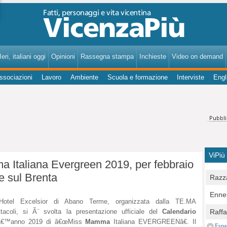
VicenzaPiù - Notizie, Inchieste, Analisi su Vicenza e provincia
eri, italiani oggi
Opinioni
Rassegna stampa
Inchieste
Video on demand
ssociazioni
Lavoro
Ambiente
Scuola e formazione
Interviste
Engl
ViPiù
 Italiana Evergreen 2019, per febbraio
e sul Brenta
Razza
Bocc
Ennes
per u
Hotel Excelsior di Abano Terme, organizzata dalla TE.MA
pedon
Berla
tacoli, si Ã¨ svolta la presentazione ufficiale del
Calendario
Raff
Comun
lâ€™anno 2019 di â€œMiss
Mamma
Italiana EVERGREENâ€. Il
E Zai
Campo
Espa