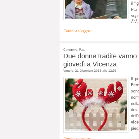
il f
Pci 
sopr
ÃˆÂ 
Continua a leggere
Categorie:
Fatti
Due donne tradite vanno "f
giovedì a Vicenza
Venerdi 21 Dicembre 2018 alle 12:53
Il p
Ferr
sono
nor
nell
dov
dell
vice
pied
Continua a leggere