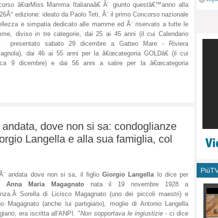
corso â€œMiss Mamma Italianaâ€ Ã¨ giunto questâ€™anno alla
monu
26Â° edizione: ideato da Paolo Teti, Ã¨ il primo Concorso nazionale
ellezza e simpatia dedicato alle mamme ed Ã¨ riservato a tutte le
e, diviso in tre categorie, dai 25 ai 45 anni (il cui Calendario
Ã presentato sabato 29 dicembre a Gatteo Mare - Riviera
gnola), dai 46 ai 55 anni per la â€œcategoria GOLDâ€ (il cui
ica 9 dicembre) e dai 56 anni a salire per la â€œcategoria
andata, dove non si sa: condoglianze
orgio Langella e alla sua famiglia, col
PiùT
 Ã¨ andata dove non si sa, il figlio
Giorgio Langella
lo dice per
i,
Anna Maria Magagnato
nata il 19 novembre 1928 a
nza.Â Sorella di Licisco Magagnato (uno dei piccoli maestri) e
o Magagnato (anche lui partigiano), moglie di Antonio Langella
igiano, era iscritta all'ANPI. "
Non sopportava le ingiustizie
- ci dice