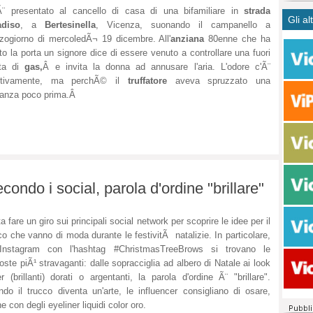
CASO
bisog
campa
¨ presentato al cancello di casa di una bifamiliare in
strada
Gli al
Meno 
Ultim
pace 
adiso
, a
Bertesinella
, Vicenza, suonando il campanello a
Amen
Rolan
inter
ogiorno di mercoledÃ¬ 19 dicembre. All'
anziana
80enne che ha
to la porta un signore dice di essere venuto a controllare una fuori
polit
dall'
ita di
gas,
Â e invita la donna ad annusare l'aria. L'odore c'Ã¨
dei c
Rotat
ettivamente, ma perchÃ© il
truffatore
aveva spruzzato una
consi
Autos
tanza poco prima.Â
compl
Come 
50 so
20 mi
Comu
Vitto
fatto 
condo i social, parola d'ordine "brillare"
seggi
dispo
a fare un giro sui principali social network per scoprire le idee per il
sopra
co che vanno di moda durante le festivitÃ natalizie. In particolare,
Paro
Instagram con l'hashtag #ChristmasTreeBrows si trovano le
oste piÃ¹ stravaganti: dalle sopracciglia ad albero di Natale ai look
ter (brillanti) dorati o argentanti, la parola d'ordine Ã¨ "brillare".
do il trucco diventa un'arte, le influencer consigliano di osare,
e con degli eyeliner liquidi color oro.