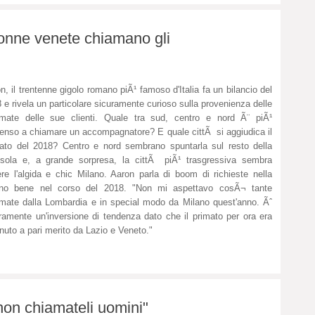
donne venete chiamano gli
n, il trentenne gigolo romano piÃ¹ famoso d'Italia fa un bilancio del
 e rivela un particolare sicuramente curioso sulla provenienza delle
mate delle sue clienti. Quale tra sud, centro e nord Ã¨ piÃ¹
enso a chiamare un accompagnatore? E quale cittÃ si aggiudica il
ato del 2018? Centro e nord sembrano spuntarla sul resto della
sola e, a grande sorpresa, la cittÃ piÃ¹ trasgressiva sembra
re l'algida e chic Milano. Aaron parla di boom di richieste nella
ano bene nel corso del 2018. "Non mi aspettavo cosÃ¬ tante
mate dalla Lombardia e in special modo da Milano quest'anno. Ãˆ
ramente un'inversione di tendenza dato che il primato per ora era
nuto a pari merito da Lazio e Veneto."
n chiamateli uomini"