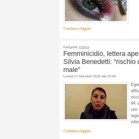
Continua a leggere
Categorie:
Politica
Femminicidio, lettera aper
Silvia Benedetti: “rischio 
male”
Lunedi 17 Dicembre 2018 alle 15:48
Egr
diff
occo
94 u
uno 
regi
infe
Continua a leggere