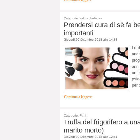
Categorie:
salute
,
bellezza
Prendersi cura di sè fa be
importanti
Giovedi 20 Dicembre 2018 alle 14:38
Le d
anch
prog
anni
un m
psic
per 
Continua a leggere
Categorie:
Fatti
Truffa del frigorifero a u
marito morto)
Giovedi 20 Dicembre 2018 alle 12:41