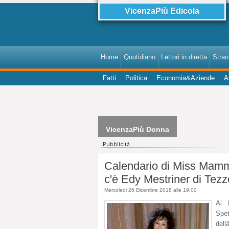
VicenzaPiù Edicola
Home
Quotidiano
Lettori in diretta
StranI
Fatti
Politica
Economia&Aziende
A
VicenzaPiù Donna
Calendario di Miss Mamma
c'è Edy Mestriner di Tezz
Mercoledi 26 Dicembre 2018 alle 19:00
Al 
Spet
del