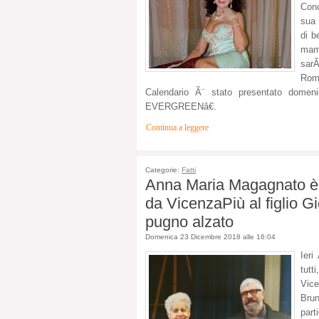
Con
sua 
di b
mamm
sar
Roma
Calendario Ã¨ stato presentato domen
EVERGREENâ€.
Continua a leggere
Categorie:
Fatti
Anna Maria Magagnato è 
da VicenzaPiù al figlio Gi
pugno alzato
Domenica 23 Dicembre 2018 alle 16:04
Ieri
tutt
Vice
Brun
part