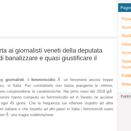
Pagi
Priva
Vicen
Distr
Infor
ta ai giornalisti veneti della deputata
Vicen
di banalizzare e quasi giustificare il
Testa
Vice
Pubbl
egi
giornalisti
, il
femminicidio
Ã¨ un fenomeno ancora troppo
Reda
uso, in Italia. Per combatterlo non basta piangerne le vittime,
rre comprenderne le caratteristiche. Nei primi mesi del 2018 giÃ
omini hanno compiuto un femminicidio ed in Veneto ne avviene
ogni 45 giorni. Che la frequenza sia inferiore rispetto ad altre
oni italiane e che rispetto ad altri paesi in Italia i femminicidi siano
riori Ã¨ una magra soddisfazione.