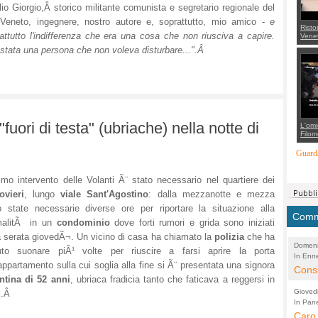
iglio Giorgio,Â storico militante comunista e segretario regionale del
Veneto, ingegnere, nostro autore e, soprattutto, mio amico -
e
Risto
attutto l'indifferenza che era una cosa che non riusciva a capire.
Venet
appel
stata una persona che non voleva disturbare...".Â
Aless
mette
con 
suppo
regia
uori di testa" (ubriache) nella notte di
L'omi
Filom
Maran
carab
Guarda
marit
più a
di...
rimo intervento delle Volanti Ã¨ stato necessario nel quartiere dei
ovieri
, lungo
viale Sant'Agostino
: dalla mezzanotte e mezza
 state necessarie diverse ore per riportare la situazione alla
Comme
malitÃ in un
condominio
dove forti rumori e grida sono iniziati
a serata giovedÃ¬. Un vicino di casa ha chiamato la
polizia
che ha
Domeni
uto suonare piÃ¹ volte per riuscire a farsi aprire la porta
In Enne
(Lucian
'appartamento sulla cui soglia alla fine si Ã¨ presentata una signora
Alessan
Consi
ntina di 52 anni
, ubriaca fradicia tanto che faticava a reggersi in
evide
Gioved
i.Â
Asses
In Pane
(Lucian
Bretell
Caro 
Marco