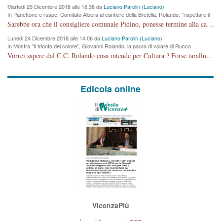
Martedi 25 Dicembre 2018 alle 16:38 da
Luciano Parolin (Luciano)
In Panettone e ruspe, Comitato Albera al cantiere della Bretella. Rolando: "rispettare il
cronoprogramma"
Sarebbe ora che il consigliere comunale Pidino, ponesse termine alla campagna elettorale nel territorio del suo seggio Villaggio del Sole. La tiraca è iniziata, distruggerà 6 km di prateria ovest della città, ricca di fonti e sorgenti d'acqua. I cittadini di Maddalene non avranno più Pace la notte. Molta colpa per la costruzione di questa Strada è proprio del signor Rolando,dei suoi gazebo mobili e che vuol far passare questa opera VANDALICA come progetto "utile" a chi ? Non è cosa seria sig. Rolando!
Lunedi 24 Dicembre 2018 alle 14:06 da
Luciano Parolin (Luciano)
In Mostra "Il trionfo del colore", Giovanni Rolando: la paura di volare di Rucco
Vorrei sapere dal C.C. Rolando cosa intende per Cultura ? Forse tarallucci, vino e sagre, o spaghetti tricolori del PD ? Il continuo (s)parlare della mostra a Palazzo Chiericati caro consigliere DANNEGGIA FORTEMENTE l'immagine della città TUTTA e fa deviare i consensi che in RUSSIA (badi bene ex U.R.S.S.) sono ECCELLENTI. A livello artistico l'evento è di alta Valenza culturale, COMPITO di Tutta la Cittadinanza fare il possibile per propagandare l'iniziativa senza farne UN CASO PARTITICO come fa Lei da sempre. Meno Gazebo + Partecipazione! E così sia. Amen.
Edicola online
VicenzaPiù