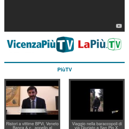
PiùTV
Ristori a vittime BPVi, Veneto
Viaggio nella baraccopoli di
Banca & c., appello al
via Giuriato a San Pio X.