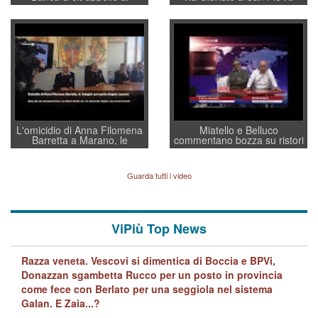
sottosegretario Alessio
Vicenza ai Vicentini: “faremo
Villarosa: per mettere ordine
un regalo di Natale ai
convochi con Di Maio CNCU
residenti”
a supporto della cabina di
regia al Mef
L'omicidio di Anna Filomena
Miatello e Belluco
Barretta a Marano, le
commentano bozza su ristori
indagini dei carabinieri di
BPVi e Veneto Banca
Vicenza sul marito Angelo
Lavarra: più avvincenti di
Guarda tutti i video
quelle di... Barbara D'Urso
ViPiù Top News
Razza veneta. Vescovi si dimentica di Boccia e BPVi,
Donazzan sgambetta Rucco per un posto in provincia
come fece con Berlato per una seggiola nel sistema
Galan. E Zaia...?