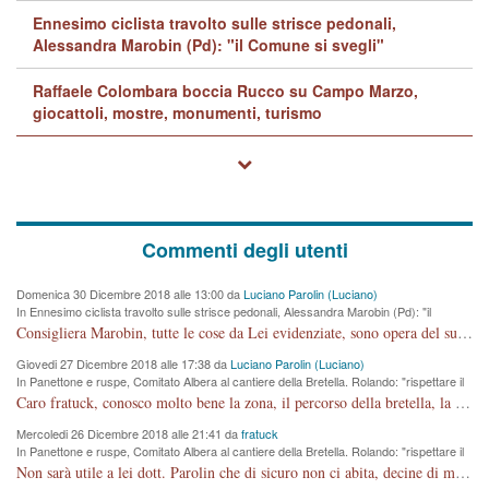
Ennesimo ciclista travolto sulle strisce pedonali,
Alessandra Marobin (Pd): "il Comune si svegli"
Raffaele Colombara boccia Rucco su Campo Marzo,
giocattoli, mostre, monumenti, turismo
Commenti degli utenti
Domenica 30 Dicembre 2018 alle 13:00 da
Luciano Parolin (Luciano)
In Ennesimo ciclista travolto sulle strisce pedonali, Alessandra Marobin (Pd): "il
Comune si svegli"
Consigliera Marobin, tutte le cose da Lei evidenziate, sono opera del suo ex Assessore e compagno di Partito Antonio Marco Dalla Pozza Assessore alla "progettazione" di piste ciclabili e altre porcherie. A lui manderei il conto da saldare per incidenti e danni alle persone. E' ora che "finiamola." Avete perso rassegnatevi. qui IL SINDACO RUCCO NON C'ENTRA PER NIENTE. CAPITO!!!!!!!! Amen.
Giovedi 27 Dicembre 2018 alle 17:38 da
Luciano Parolin (Luciano)
In Panettone e ruspe, Comitato Albera al cantiere della Bretella. Rolando: "rispettare il
cronoprogramma"
Caro fratuck, conosco molto bene la zona, il percorso della bretella, la situazione dei cittadini, abito in Viale Trento. A partire dal 2003 ho partecipato al Comitato di Maddalene pro bretella, e a riunioni propositive per apportare modifiche al progetto. Numerose mie foto del territorio sono arrivate a Roma, altri miei interventi (non graditi dalla Sx) sono stati pubblicati dal GdV, assieme ad altri come Ciro Asproso, ora favorevole alla bretella. Ho partecipato alla raccolta firme per la chiusura della strada x 5 giorni eseguita dal Sindaco Hullwech per sforamento 180 Micro/g. Pertanto come impegno per la tematica sono apposto con la coscienza. Ora il Progetto è partito, fine! Voglio dire che la nuova Giunta "comunale" non c'entra più. L'opera sarà "malauguratamente" eseguita, ma non con il mio placet. Il Consigliere Comunale dovrebbe capire che la campagna elettorale è finita, con buona pace di tutti. Quello che invece dovrebbe interessare è la proprietà della strada, dall'uscita autostradale Ovest, sino alla Rotatoria dell'Albara, vi sono tre possessori: Autostrade SpA; La Provincia, il Comune. Come la mettiamo per il futuro ? I costi, da 50 sono saliti a 100 milioni di € come dire 20 milioni a KM (!) da non credere. Comunque si farà. Ma nessuno canti Vittoria, anzi meglio non farne un ulteriore fatto "partitico" per questioni elettorali o di seggio. Se mi manda la sua mail, sono disponibile ad inviare i documenti e le foto sopra descritte. Con ossequi, Luciano Parolin
Mercoledi 26 Dicembre 2018 alle 21:41 da
fratuck
In Panettone e ruspe, Comitato Albera al cantiere della Bretella. Rolando: "rispettare il
cronoprogramma"
Non sarà utile a lei dott. Parolin che di sicuro non ci abita, decine di migliaia di TIR, automobili e padroncini che passano quotidianamente per una strada appena rotabile, non è più possibile stendere i panni, attraversare la strada senza rischiare la morte, le case stanno crepando, i tempi sono cambiati e la bretella non passerà assolutamente per maddalene (ma cosa sta a dire?!), dia invece responsabilità a chi ha costruito tagliando la strada che doveva invece terminare a isola vicentina e non al moracchino lasciando Motta di Costabissara ancora in panne di traffico. I tempi sono cambiati dottore e se l'anagrafe della vita stagna nell'essere umano impressioni conservatrici, la società non le considera perchè va avanti, si industrializza e ha bisogno di infrastrutture e di sviluppo. Ultima considerazione, se è geloso di Rolando perchè vede in lui solo campagne politiche mentre si difendono i SOLI diritti dei cittadini, la preghiamo faccia considerazioni più appropriate. Saluti e complimenti per i suoi scritti.