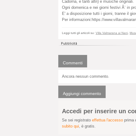
Cadorna, e tanti altri) e musiche originali.
Ogni domenica e nei giorni festivi Ã¨ in p
E' a disposizione tutti i giorni, tranne il 
Per informazioni:https://www.villavalmara
Leggi tutti gli articoli su:
Villa Valmarana ai Nani
,
Muse
Commenti
Ancora nessun commento.
Aggiungi commento
Accedi per inserire un 
Se sei registrato
effettua l'accesso
prima d
subito qui
, è gratis.