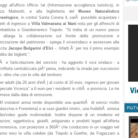
monu
ggi all'ufficio Ufficio Iat (Informazione accoglienza turistica), in
zza Matteotti, e alla biglietteria del
Museo Naturalistico
heologico
, in contra' Santa Corona 4, sarÃ possibile acquistare i
ietti di ingresso a
Villa Valmarana ai Nani
nota per gli affreschi di
mbattista e Giandomenico Tiepolo. "Si tratta di un nuovo passo
 allarga la collaborazione sul fronte della promozione e
rizzazione del patrimonio - spiega il vicesindaco e assessore alla
scita
Jacopo Bulgarini d'Elci
-. Infatti Ã¨ per noi il primo esempio
ta dei biglietti.".
Ã e l'articolazione del servizio - ha aggiunto il vice sindaco - a
'offerta centralizzata piÃ¹ piena, indicando la strada per successivi
, oltre che con le ville del territorio
per adulti (da 26 anni d'etÃ ) al costo di 10 euro, ingressi per giovani
"Speciale Vicenza" a 6 euro per i residenti in cittÃ e provincia. Le tre
un mese dalla data di emissione.
0 visitatori annui rende disponibile una quantitÃ di servizi molto
PiùT
alazzina e Foresteria) e ai suoi giardini storici, una fruibilitÃ estesa
udio/video guide multimediali. Inoltre dispone di un moderno ed
ni, oggettistica, gioielli, artigianato e prodotti legati all'offerta
 immersiva, con proiezioni a 360Â° che conducono in un viaggio nel
nno reso la villa celebre (da Tiepolo a Goethe, da Fogazzaro a