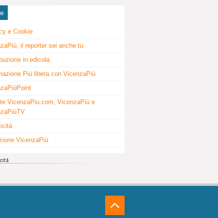
ne
cy e Cookie
zaPiù, il reporter sei anche tu
ibuzione in edicola
mazione Più libera con VicenzaPiù
zaPiùPoint
te VicenzaPiu.com, VicenzaPiù e
nzaPiùTV
icità
zione VicenzaPiù
⁁