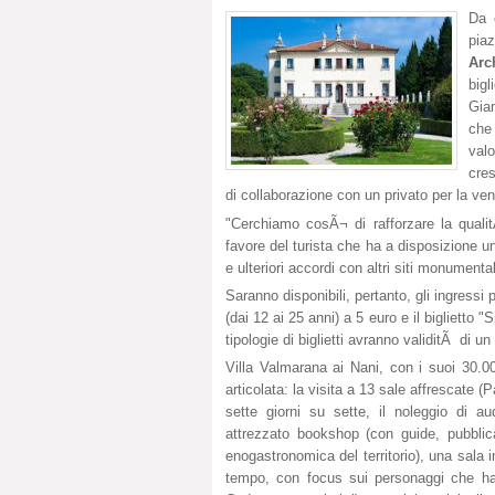
Da o
pia
Arc
bigl
Gia
che
valo
cre
di collaborazione con un privato per la vendi
"Cerchiamo cosÃ¬ di rafforzare la qualit
favore del turista che ha a disposizione un
e ulteriori accordi con altri siti monumentali
Saranno disponibili, pertanto, gli ingressi 
(dai 12 ai 25 anni) a 5 euro e il biglietto 
tipologie di biglietti avranno validitÃ di 
Villa Valmarana ai Nani, con i suoi 30.00
articolata: la visita a 13 sale affrescate (P
sette giorni su sette, il noleggio di a
attrezzato bookshop (con guide, pubblicazio
enogastronomica del territorio), una sala
tempo, con focus sui personaggi che ha