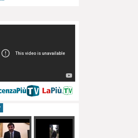
menti, turismo
V