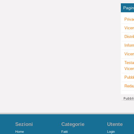
Pagi
Priva
Vicen
Distr
Infor
Vicen
Testa
Vice
Pubbl
Reda
Sezioni
Categorie
Utente
Home
Fatti
Login