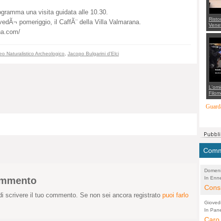
rogramma una visita guidata alle 10.30.
Risto
giovedÃ¬ pomeriggio, il CaffÃ¨ della Villa Valmarana.
Venet
appel
na.com/
Aless
mette
con 
o Naturalistico Archeologico
,
Jacopo Bulgarini d'Elci
suppo
regia
L'omi
Filom
Maran
carab
Guarda
marit
più a
di...
Comme
Domeni
commento
In Enne
(Lucian
Alessan
Consi
i scrivere il tuo commento. Se non sei ancora registrato
puoi farlo
evide
Gioved
Asses
In Pane
(Lucian
Bretell
Caro 
Marco