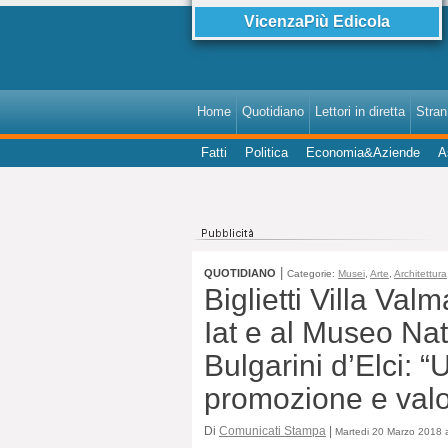
VicenzaPiù Edicola
Home
Quotidiano
Lettori in diretta
StranI
Fatti
Politica
Economia&Aziende
A
|
QUOTIDIANO
Categorie:
Musei
,
Arte
,
Architettura
Biglietti Villa Val
Iat e al Museo Nat
Bulgarini d’Elci: 
promozione e valo
Di
Comunicati Stampa
|
Martedi 20 Marzo 2018 a