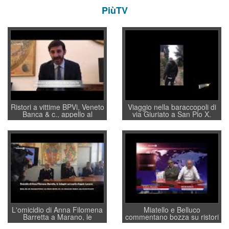
PiùTV
Ristori a vittime BPVi, Veneto
Viaggio nella baraccopoli di
Banca & c., appello al
via Giuriato a San Pio X.
sottosegretario Alessio
Vicenza ai Vicentini: “faremo
Villarosa: per mettere ordine
un regalo di Natale ai
convochi con Di Maio CNCU
residenti”
a supporto della cabina di
regia al Mef
L'omicidio di Anna Filomena
Miatello e Belluco
Barretta a Marano, le
commentano bozza su ristori
indagini dei carabinieri di
BPVi e Veneto Banca