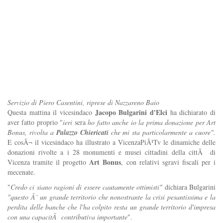
Servizio di Piero Casentini, riprese di Nazzareno Baio
Jacopo Bulgarini d'Elci
Questa mattina il vicesindaco
ha dichiarato di
aver fatto proprio "
ieri
sera
ho fatto anche io la prima donazione per Art
Bonus, rivolta a
Palazzo Chiericati
che mi sta particolarmente a cuore".
E cosÃ¬ il vicesindaco ha illustrato a VicenzaPiÃ¹Tv le dinamiche delle
donazioni rivolte a i 28 monumenti e musei cittadini della cittÃ di
Art Bonus
Vicenza tramite il progetto
, con relativi sgravi fiscali per i
mecenate.
"
Credo ci siano ragioni di essere cautamente ottimisti"
dichiara Bulgarini
"questo Ã¨ un grande territorio che nonostrante la crisi pesantissima e la
perdita delle banche che l'ha colpito resta un grande territorio d'impresa
con una capacitÃ contributiva importante
".