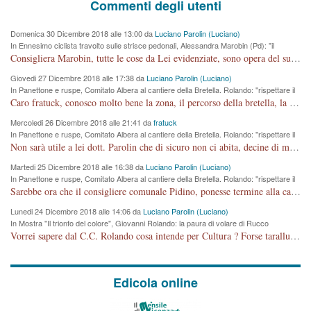
Commenti degli utenti
Domenica 30 Dicembre 2018 alle 13:00 da
Luciano Parolin (Luciano)
In Ennesimo ciclista travolto sulle strisce pedonali, Alessandra Marobin (Pd): "il
Comune si svegli"
Consigliera Marobin, tutte le cose da Lei evidenziate, sono opera del suo ex Assessore e compagno di Partito Antonio Marco Dalla Pozza Assessore alla "progettazione" di piste ciclabili e altre porcherie. A lui manderei il conto da saldare per incidenti e danni alle persone. E' ora che "finiamola." Avete perso rassegnatevi. qui IL SINDACO RUCCO NON C'ENTRA PER NIENTE. CAPITO!!!!!!!! Amen.
Giovedi 27 Dicembre 2018 alle 17:38 da
Luciano Parolin (Luciano)
In Panettone e ruspe, Comitato Albera al cantiere della Bretella. Rolando: "rispettare il
cronoprogramma"
Caro fratuck, conosco molto bene la zona, il percorso della bretella, la situazione dei cittadini, abito in Viale Trento. A partire dal 2003 ho partecipato al Comitato di Maddalene pro bretella, e a riunioni propositive per apportare modifiche al progetto. Numerose mie foto del territorio sono arrivate a Roma, altri miei interventi (non graditi dalla Sx) sono stati pubblicati dal GdV, assieme ad altri come Ciro Asproso, ora favorevole alla bretella. Ho partecipato alla raccolta firme per la chiusura della strada x 5 giorni eseguita dal Sindaco Hullwech per sforamento 180 Micro/g. Pertanto come impegno per la tematica sono apposto con la coscienza. Ora il Progetto è partito, fine! Voglio dire che la nuova Giunta "comunale" non c'entra più. L'opera sarà "malauguratamente" eseguita, ma non con il mio placet. Il Consigliere Comunale dovrebbe capire che la campagna elettorale è finita, con buona pace di tutti. Quello che invece dovrebbe interessare è la proprietà della strada, dall'uscita autostradale Ovest, sino alla Rotatoria dell'Albara, vi sono tre possessori: Autostrade SpA; La Provincia, il Comune. Come la mettiamo per il futuro ? I costi, da 50 sono saliti a 100 milioni di € come dire 20 milioni a KM (!) da non credere. Comunque si farà. Ma nessuno canti Vittoria, anzi meglio non farne un ulteriore fatto "partitico" per questioni elettorali o di seggio. Se mi manda la sua mail, sono disponibile ad inviare i documenti e le foto sopra descritte. Con ossequi, Luciano Parolin
Mercoledi 26 Dicembre 2018 alle 21:41 da
fratuck
In Panettone e ruspe, Comitato Albera al cantiere della Bretella. Rolando: "rispettare il
cronoprogramma"
Non sarà utile a lei dott. Parolin che di sicuro non ci abita, decine di migliaia di TIR, automobili e padroncini che passano quotidianamente per una strada appena rotabile, non è più possibile stendere i panni, attraversare la strada senza rischiare la morte, le case stanno crepando, i tempi sono cambiati e la bretella non passerà assolutamente per maddalene (ma cosa sta a dire?!), dia invece responsabilità a chi ha costruito tagliando la strada che doveva invece terminare a isola vicentina e non al moracchino lasciando Motta di Costabissara ancora in panne di traffico. I tempi sono cambiati dottore e se l'anagrafe della vita stagna nell'essere umano impressioni conservatrici, la società non le considera perchè va avanti, si industrializza e ha bisogno di infrastrutture e di sviluppo. Ultima considerazione, se è geloso di Rolando perchè vede in lui solo campagne politiche mentre si difendono i SOLI diritti dei cittadini, la preghiamo faccia considerazioni più appropriate. Saluti e complimenti per i suoi scritti.
Martedi 25 Dicembre 2018 alle 16:38 da
Luciano Parolin (Luciano)
In Panettone e ruspe, Comitato Albera al cantiere della Bretella. Rolando: "rispettare il
cronoprogramma"
Sarebbe ora che il consigliere comunale Pidino, ponesse termine alla campagna elettorale nel territorio del suo seggio Villaggio del Sole. La tiraca è iniziata, distruggerà 6 km di prateria ovest della città, ricca di fonti e sorgenti d'acqua. I cittadini di Maddalene non avranno più Pace la notte. Molta colpa per la costruzione di questa Strada è proprio del signor Rolando,dei suoi gazebo mobili e che vuol far passare questa opera VANDALICA come progetto "utile" a chi ? Non è cosa seria sig. Rolando!
Lunedi 24 Dicembre 2018 alle 14:06 da
Luciano Parolin (Luciano)
In Mostra "Il trionfo del colore", Giovanni Rolando: la paura di volare di Rucco
Vorrei sapere dal C.C. Rolando cosa intende per Cultura ? Forse tarallucci, vino e sagre, o spaghetti tricolori del PD ? Il continuo (s)parlare della mostra a Palazzo Chiericati caro consigliere DANNEGGIA FORTEMENTE l'immagine della città TUTTA e fa deviare i consensi che in RUSSIA (badi bene ex U.R.S.S.) sono ECCELLENTI. A livello artistico l'evento è di alta Valenza culturale, COMPITO di Tutta la Cittadinanza fare il possibile per propagandare l'iniziativa senza farne UN CASO PARTITICO come fa Lei da sempre. Meno Gazebo + Partecipazione! E così sia. Amen.
Edicola online