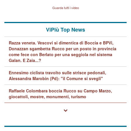
Vicenza sul marito Angelo
Lavarra: più avvincenti di
Guarda tutti i video
quelle di... Barbara D'Urso
ViPiù Top News
Razza veneta. Vescovi si dimentica di Boccia e BPVi,
Donazzan sgambetta Rucco per un posto in provincia
come fece con Berlato per una seggiola nel sistema
Galan. E Zaia...?
Ennesimo ciclista travolto sulle strisce pedonali,
Alessandra Marobin (Pd): "il Comune si svegli"
Raffaele Colombara boccia Rucco su Campo Marzo,
giocattoli, mostre, monumenti, turismo