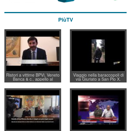
PiùTV
Ristori a vittime BPVi, Veneto
Viaggio nella baraccopoli di
Banca & c., appello al
via Giuriato a San Pio X.
sottosegretario Alessio
Vicenza ai Vicentini: “faremo
Villarosa: per mettere ordine
un regalo di Natale ai
convochi con Di Maio CNCU
residenti”
a supporto della cabina di
regia al Mef