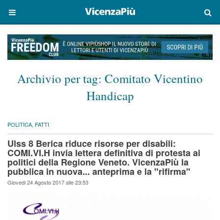
Archivio per tag:
Comitato Vicentino
Handicap
POLITICA
,
FATTI
Ulss 8 Berica riduce risorse per disabili:
COMI.VI.H invia lettera definitiva di protesta ai
politici della Regione Veneto. VicenzaPiù la
pubblica in nuova... anteprima e la "rifirma"
Giovedi 24 Agosto 2017 alle 23:53