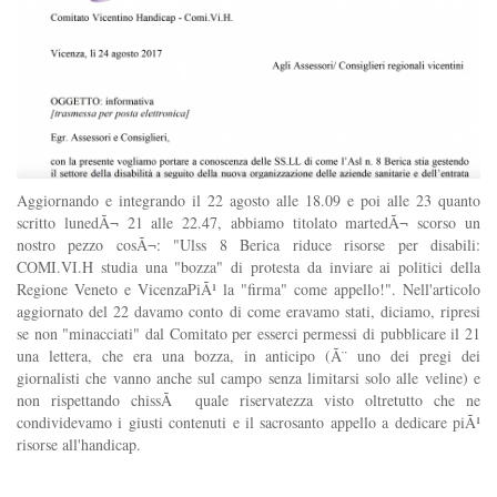
Aggiornando e integrando il 22 agosto alle 18.09 e poi alle 23 quanto
scritto lunedÃ¬ 21 alle 22.47, abbiamo titolato martedÃ¬ scorso un
nostro pezzo cosÃ¬: "Ulss 8 Berica riduce risorse per disabili:
COMI.VI.H studia una "bozza" di protesta da inviare ai politici della
Regione Veneto e VicenzaPiÃ¹ la "firma" come appello!". Nell'articolo
aggiornato del 22 davamo conto di come eravamo stati, diciamo, ripresi
se non "minacciati" dal Comitato per esserci permessi di pubblicare il 21
una lettera, che era una bozza, in anticipo (Ã¨ uno dei pregi dei
giornalisti che vanno anche sul campo senza limitarsi solo alle veline) e
non rispettando chissÃ quale riservatezza visto oltretutto che ne
condividevamo i giusti contenuti e il sacrosanto appello a dedicare piÃ¹
risorse all'handicap.