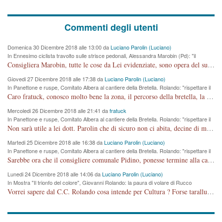
Commenti degli utenti
Domenica 30 Dicembre 2018 alle 13:00 da
Luciano Parolin (Luciano)
In Ennesimo ciclista travolto sulle strisce pedonali, Alessandra Marobin (Pd): "il
Comune si svegli"
Consigliera Marobin, tutte le cose da Lei evidenziate, sono opera del suo ex Assessore e compagno di Partito Antonio Marco Dalla Pozza Assessore alla "progettazione" di piste ciclabili e altre porcherie. A lui manderei il conto da saldare per incidenti e danni alle persone. E' ora che "finiamola." Avete perso rassegnatevi. qui IL SINDACO RUCCO NON C'ENTRA PER NIENTE. CAPITO!!!!!!!! Amen.
Giovedi 27 Dicembre 2018 alle 17:38 da
Luciano Parolin (Luciano)
In Panettone e ruspe, Comitato Albera al cantiere della Bretella. Rolando: "rispettare il
cronoprogramma"
Caro fratuck, conosco molto bene la zona, il percorso della bretella, la situazione dei cittadini, abito in Viale Trento. A partire dal 2003 ho partecipato al Comitato di Maddalene pro bretella, e a riunioni propositive per apportare modifiche al progetto. Numerose mie foto del territorio sono arrivate a Roma, altri miei interventi (non graditi dalla Sx) sono stati pubblicati dal GdV, assieme ad altri come Ciro Asproso, ora favorevole alla bretella. Ho partecipato alla raccolta firme per la chiusura della strada x 5 giorni eseguita dal Sindaco Hullwech per sforamento 180 Micro/g. Pertanto come impegno per la tematica sono apposto con la coscienza. Ora il Progetto è partito, fine! Voglio dire che la nuova Giunta "comunale" non c'entra più. L'opera sarà "malauguratamente" eseguita, ma non con il mio placet. Il Consigliere Comunale dovrebbe capire che la campagna elettorale è finita, con buona pace di tutti. Quello che invece dovrebbe interessare è la proprietà della strada, dall'uscita autostradale Ovest, sino alla Rotatoria dell'Albara, vi sono tre possessori: Autostrade SpA; La Provincia, il Comune. Come la mettiamo per il futuro ? I costi, da 50 sono saliti a 100 milioni di € come dire 20 milioni a KM (!) da non credere. Comunque si farà. Ma nessuno canti Vittoria, anzi meglio non farne un ulteriore fatto "partitico" per questioni elettorali o di seggio. Se mi manda la sua mail, sono disponibile ad inviare i documenti e le foto sopra descritte. Con ossequi, Luciano Parolin
Mercoledi 26 Dicembre 2018 alle 21:41 da
fratuck
In Panettone e ruspe, Comitato Albera al cantiere della Bretella. Rolando: "rispettare il
cronoprogramma"
Non sarà utile a lei dott. Parolin che di sicuro non ci abita, decine di migliaia di TIR, automobili e padroncini che passano quotidianamente per una strada appena rotabile, non è più possibile stendere i panni, attraversare la strada senza rischiare la morte, le case stanno crepando, i tempi sono cambiati e la bretella non passerà assolutamente per maddalene (ma cosa sta a dire?!), dia invece responsabilità a chi ha costruito tagliando la strada che doveva invece terminare a isola vicentina e non al moracchino lasciando Motta di Costabissara ancora in panne di traffico. I tempi sono cambiati dottore e se l'anagrafe della vita stagna nell'essere umano impressioni conservatrici, la società non le considera perchè va avanti, si industrializza e ha bisogno di infrastrutture e di sviluppo. Ultima considerazione, se è geloso di Rolando perchè vede in lui solo campagne politiche mentre si difendono i SOLI diritti dei cittadini, la preghiamo faccia considerazioni più appropriate. Saluti e complimenti per i suoi scritti.
Martedi 25 Dicembre 2018 alle 16:38 da
Luciano Parolin (Luciano)
In Panettone e ruspe, Comitato Albera al cantiere della Bretella. Rolando: "rispettare il
cronoprogramma"
Sarebbe ora che il consigliere comunale Pidino, ponesse termine alla campagna elettorale nel territorio del suo seggio Villaggio del Sole. La tiraca è iniziata, distruggerà 6 km di prateria ovest della città, ricca di fonti e sorgenti d'acqua. I cittadini di Maddalene non avranno più Pace la notte. Molta colpa per la costruzione di questa Strada è proprio del signor Rolando,dei suoi gazebo mobili e che vuol far passare questa opera VANDALICA come progetto "utile" a chi ? Non è cosa seria sig. Rolando!
Lunedi 24 Dicembre 2018 alle 14:06 da
Luciano Parolin (Luciano)
In Mostra "Il trionfo del colore", Giovanni Rolando: la paura di volare di Rucco
Vorrei sapere dal C.C. Rolando cosa intende per Cultura ? Forse tarallucci, vino e sagre, o spaghetti tricolori del PD ? Il continuo (s)parlare della mostra a Palazzo Chiericati caro consigliere DANNEGGIA FORTEMENTE l'immagine della città TUTTA e fa deviare i consensi che in RUSSIA (badi bene ex U.R.S.S.) sono ECCELLENTI. A livello artistico l'evento è di alta Valenza culturale, COMPITO di Tutta la Cittadinanza fare il possibile per propagandare l'iniziativa senza farne UN CASO PARTITICO come fa Lei da sempre. Meno Gazebo + Partecipazione! E così sia. Amen.