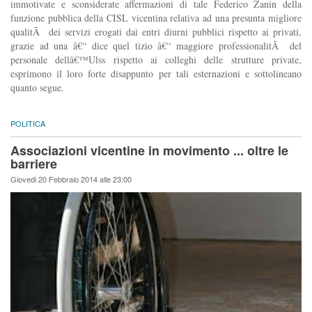
immotivate e sconsiderate affermazioni di tale Federico Zanin della
funzione pubblica della CISL vicentina relativa ad una presunta migliore
qualitÃ dei servizi erogati dai entri diurni pubblici rispetto ai privati,
grazie ad una â€“ dice quel tizio â€“ maggiore professionalitÃ del
personale dellâ€™Ulss rispetto ai colleghi delle strutture private,
esprimono il loro forte disappunto per tali esternazioni e sottolineano
quanto segue.
POLITICA
Associazioni vicentine in movimento ... oltre le
barriere
Giovedi 20 Febbraio 2014 alle 23:00