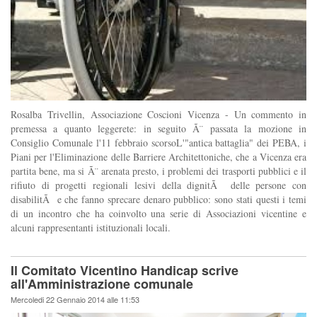
Rosalba Trivellin, Associazione Coscioni Vicenza - Un commento in
premessa a quanto leggerete: in seguito Ã¨ passata la mozione in
Consiglio Comunale l'11 febbraio scorsoL'"antica battaglia" dei PEBA, i
Piani per l'Eliminazione delle Barriere Architettoniche, che a Vicenza era
partita bene, ma si Ã¨ arenata presto, i problemi dei trasporti pubblici e il
rifiuto di progetti regionali lesivi della dignitÃ delle persone con
disabilitÃ e che fanno sprecare denaro pubblico: sono stati questi i temi
di un incontro che ha coinvolto una serie di Associazioni vicentine e
alcuni rappresentanti istituzionali locali.
Il Comitato Vicentino Handicap scrive
all'Amministrazione comunale
Mercoledi 22 Gennaio 2014 alle 11:53