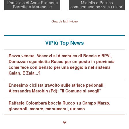
L'omicidio di Anna Filomena
Miatello e Belluco
Barretta a Marano, le
commentano bozza su ristori
indagini dei carabinieri di
BPVi e Veneto Banca
Vicenza sul marito Angelo
Lavarra: più avvincenti di
Guarda tutti i video
quelle di... Barbara D'Urso
ViPiù Top News
Razza veneta. Vescovi si dimentica di Boccia e BPVi,
Donazzan sgambetta Rucco per un posto in provincia
come fece con Berlato per una seggiola nel sistema
Galan. E Zaia...?
Ennesimo ciclista travolto sulle strisce pedonali,
Alessandra Marobin (Pd): "il Comune si svegli"
Raffaele Colombara boccia Rucco su Campo Marzo,
giocattoli, mostre, monumenti, turismo