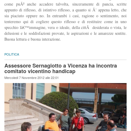
come puÃ² anche accadere talvolta, sinceramente di pancia, scritte
appunto di riflesso, di istintivo riflesso, a quanto si Ã¨ appena letto, che
sia piaciuto oppure no. In entrambi i casi, ragione o sentimento, noi
tenteremo qui di cogliere questo riflesso e di restituire come in uno
specchio lâ€™immagine, vera o ideale, della cittÃ desiderata o vista, le
delusioni e le soddisfazioni provate, le aspirazioni e le amarezze sentite.
Buona lettura e buona interazione.
POLITICA
Assessore Sernagiotto a Vicenza ha incontra
comitato vicentino handicap
Mercoledi 7 Novembre 2012 alle 22:01