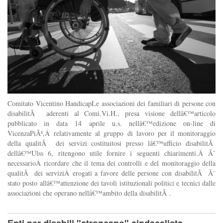
Comitato Vicentino HandicapLe associazioni dei familiari di persone con
disabilitÃ aderenti al Comi.Vi.H., presa visione dellâ€™articolo
pubblicato in data 14 aprile u.s. nellâ€™edizione on-line di
VicenzaPiÃ¹,Â relativamente al gruppo di lavoro per il monitoraggio
della qualitÃ dei servizi costituitosi presso lâ€™ufficio disabilitÃ
dellâ€™Ulss 6, ritengono utile fornire i seguenti chiarimenti.Â Ãˆ
necessarioÂ ricordare che il tema dei controlli e del monitoraggio della
qualitÃ dei serviziÂ erogati a favore delle persone con disabilitÃ Ã¨
stato posto allâ€™attenzione dei tavoli istituzionali politici e tecnici dalle
associazioni che operano nellâ€™ambito della disabilitÃ .