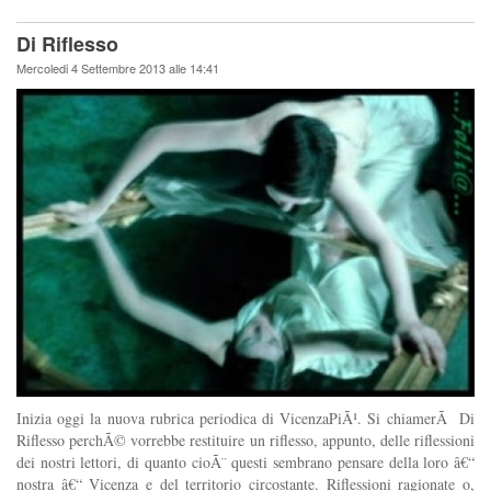
Di Riflesso
Mercoledi 4 Settembre 2013 alle 14:41
Inizia oggi la nuova rubrica periodica di VicenzaPiÃ¹. Si chiamerÃ Di
Riflesso perchÃ© vorrebbe restituire un riflesso, appunto, delle riflessioni
dei nostri lettori, di quanto cioÃ¨ questi sembrano pensare della loro â€“
nostra â€“ Vicenza e del territorio circostante. Riflessioni ragionate o,