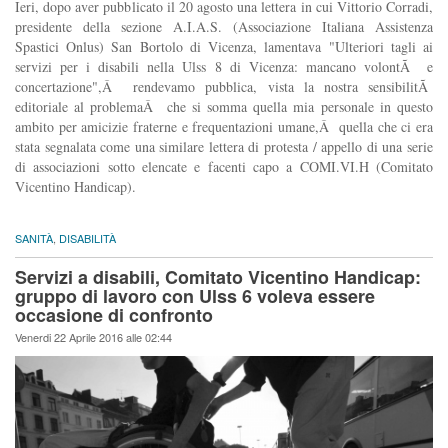
Ieri, dopo aver pubblicato il 20 agosto una lettera in cui Vittorio Corradi,
presidente della sezione A.I.A.S. (Associazione Italiana Assistenza
Spastici Onlus) San Bortolo di Vicenza, lamentava "Ulteriori tagli ai
servizi per i disabili nella Ulss 8 di Vicenza: mancano volontÃ e
concertazione",Â rendevamo pubblica, vista la nostra sensibilitÃ
editoriale al problemaÂ che si somma quella mia personale in questo
ambito per amicizie fraterne e frequentazioni umane,Â quella che ci era
stata segnalata come una similare lettera di protesta / appello di una serie
di associazioni sotto elencate e facenti capo a COMI.VI.H (Comitato
Vicentino Handicap).
SANITÀ
,
DISABILITÀ
Servizi a disabili, Comitato Vicentino Handicap:
gruppo di lavoro con Ulss 6 voleva essere
occasione di confronto
Venerdi 22 Aprile 2016 alle 02:44