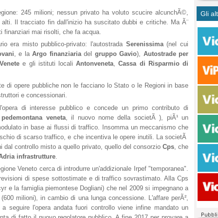
CASO
bisog
campa
egione: 245 milioni; nessun privato ha voluto scucire alcunchÃ©,
Gli al
Meno 
Ultim
pace 
ti. Il tracciato fin dall'inizio ha suscitato dubbi e critiche. Ma Ã¨
Amen
Rolan
inter
i finanziari mai risolti, che fa acqua.
polit
dall'
ario era misto pubblico-privato: l'autostrada
Serenissima
(nel cui
dei c
Rotat
ovani
, e la
Argo finanziaria
del
gruppo Gavio
),
Autostrade per
consi
Autos
Venete
e gli istituti locali
Antonveneta
,
Cassa di Risparmio di
compl
Come 
50 so
te di opere pubbliche non le facciano lo Stato o le Regioni in base
20 mi
truttori e concessionari.
Comu
l'opera di interesse pubblico e concede un primo contributo di
Vitto
 pedemontana veneta
, il nuovo nome della societÃ ), piÃ¹ un
fatto 
 modulato in base ai flussi di traffico. Insomma un meccanismo che
seggi
schio di scarso traffico, e che incentiva le opere inutili. La societÃ
dispo
 dal controllo misto a quello privato, quello del consorzio
Cps
, che
sopra
Adria infrastrutture
.
Paro
egione Veneto cerca di introdurre un'addizionale Irpef "temporanea".
previsioni di spese sottostimate e di traffico sovrastimato. Alla Cps
acyr e la famiglia piemontese Dogliani) che nel 2009 si impegnano a
i (600 milioni), in cambio di una lunga concessione. L'affare perÃ²,
a seguire l'opera andata fuori controllo viene infine mandato un
nta di fatto il nuovo regolatore pubblico. A fine 2017 per provare a