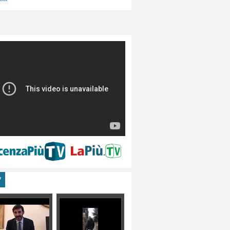
menti, turismo
V