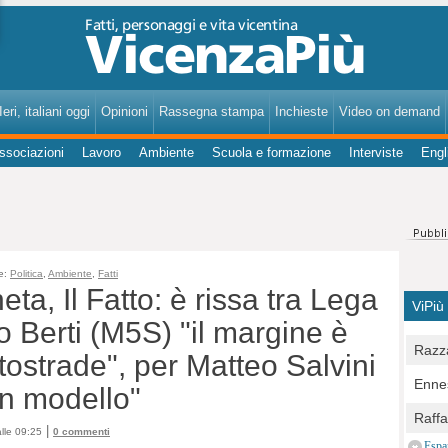
VicenzaPiù - Notizie, Inchieste, Analisi su Vicenza e provincia
eri, italiani oggi
Opinioni
Rassegna stampa
Inchieste
Video on demand
ssociazioni
Lavoro
Ambiente
Scuola e formazione
Interviste
Engl
e:
Politica
,
Ambiente
,
Fatti
, Il Fatto: è rissa tra Lega
ViPiù
 Berti (M5S) "il margine è
Razza
tostrade", per Matteo Salvini
Bocc
Ennes
un modello"
per u
pedon
Berla
Raff
Comun
|
lle 09:25
0 commenti
E Zai
Campo
Espa