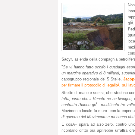
Non
inte
rap
giÃ 
Ped
(qua
loc
nazi
con
Sacyr
, azienda della compagnia petrolife
"
Se vi hanno fatto schifo i guadagni esorb
un margine operativo di 8 miliardi, superio
capogruppo regionale dei 5 Stelle,
Jacop
per firmare il protocollo di legalitÃ sui la
Strette di mano e sorrisi, che stridono con
fatta, visto che il Veneto ne ha bisogno
contratto l'hanno giÃ modificato tre volt
Movimento locale fa muro: con la copertur
di governo del Movimento e mi hanno dett
E cosÃ¬ spara ad alzo zero, contro un'
ricordarlo dritto ora aprirebbe un'altra 