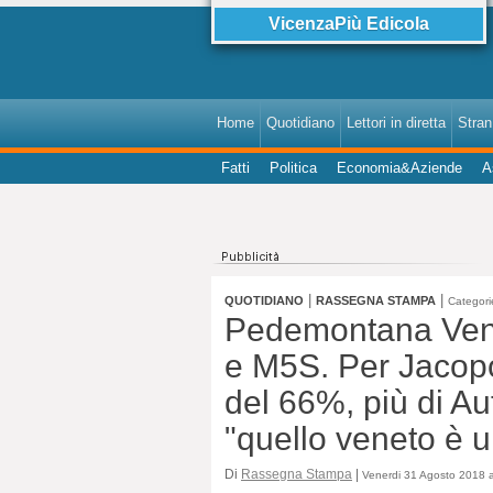
VicenzaPiù Edicola
Home
Quotidiano
Lettori in diretta
StranI
Fatti
Politica
Economia&Aziende
A
|
|
QUOTIDIANO
RASSEGNA STAMPA
Categori
Pedemontana Veneta
e M5S. Per Jacopo
del 66%, più di Au
"quello veneto è 
Di
Rassegna Stampa
|
Venerdi 31 Agosto 2018 a