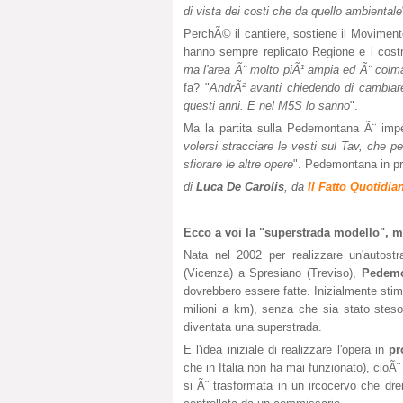
di vista dei costi che da quello ambientale
PerchÃ© il cantiere, sostiene il Moviment
hanno sempre replicato Regione e i costru
ma l'area Ã¨ molto piÃ¹ ampia ed Ã¨ colma
fa? "
AndrÃ² avanti chiedendo di cambiar
questi anni. E nel M5S lo sanno
".
Ma la partita sulla Pedemontana Ã¨ imp
volersi stracciare le vesti sul Tav, che 
sfiorare le altre opere
". Pedemontana in p
di
Luca De Carolis
, da
Il Fatto Quotidia
Ecco a voi la "superstrada modello", 
Nata nel 2002 per realizzare un'autost
(Vicenza) a Spresiano (Treviso),
Pedemo
dovrebbero essere fatte. Inizialmente stimati
milioni a km), senza che sia stato stes
diventata una superstrada.
E l'idea iniziale di realizzare l'opera in
pr
che in Italia non ha mai funzionato), cioÃ¨ 
si Ã¨ trasformata in un ircocervo che dren