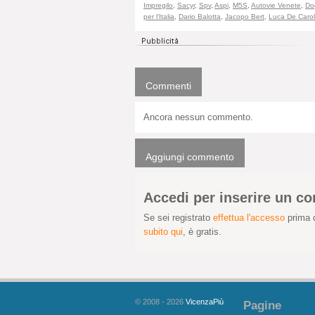
Impregilo
,
Sacyr
,
Spv
,
Aspi
,
M5S
,
Autovie Venete
,
Dog
per l'Italia
,
Dario Balotta
,
Jacopo Bert
,
Luca De Carol
Commenti
Ancora nessun commento.
Aggiungi commento
Accedi per inserire un 
Se sei registrato
effettua l'accesso
prima d
subito qui
, è gratis.
© 2008 - 2026
VicenzaPiù
Pagine