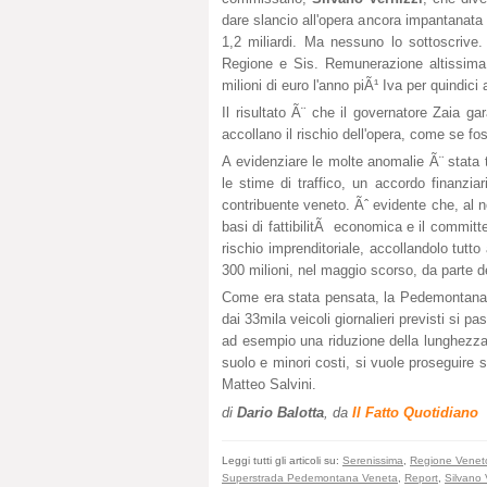
dare slancio all'opera ancora impantanata e 
1,2 miliardi. Ma nessuno lo sottoscrive.
Regione e Sis. Remunerazione altissima 
milioni di euro l'anno piÃ¹ Iva per quindici a
Il risultato Ã¨ che il governatore Zaia g
accollano il rischio dell'opera, come se fo
A evidenziare le molte anomalie Ã¨ stata t
le stime di traffico, un accordo finanzia
contribuente veneto. Ãˆ evidente che, al n
basi di fattibilitÃ economica e il committ
rischio imprenditoriale, accollandolo tutto 
300 milioni, nel maggio scorso, da parte d
Come era stata pensata, la Pedemontana 
dai 33mila veicoli giornalieri previsti si
ad esempio una riduzione della lunghezza 
suolo e minori costi, si vuole proseguire 
Matteo Salvini.
di
Dario Balotta
, da
Il Fatto Quotidiano
Leggi tutti gli articoli su:
Serenissima
,
Regione Venet
Superstrada Pedemontana Veneta
,
Report
,
Silvano 