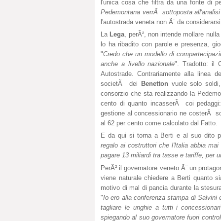
l'unica cosa che filtra da una fonte di p
Pedemontana verrÃ sottoposta all'analisi 
l'autostrada veneta non Ã¨ da considerarsi
La
Lega
, perÃ², non intende mollare nulla
lo ha ribadito con parole e presenza, gi
"
Credo che un modello di compartecipazi
anche a livello nazionale
". Tradotto: il 
Autostrade. Contrariamente alla linea 
societÃ dei
Benetton
vuole solo soldi,
consorzio che sta realizzando la Pedemon
cento di quanto incasserÃ coi pedaggi: 
gestione al concessionario ne costerÃ solo
al 62 per cento come calcolato dal Fatto.
E da qui si torna a Berti e al suo dito p
regalo ai costruttori che l'Italia abbia ma
pagare 13 miliardi tra tasse e tariffe, per
PerÃ² il governatore veneto Ã¨ un protag
viene naturale chiedere a Berti quanto si
motivo di mal di pancia durante la stesur
"
Io ero alla conferenza stampa di Salvini e
tagliare le unghie a tutti i concessionari
spiegando al suo governatore fuori control