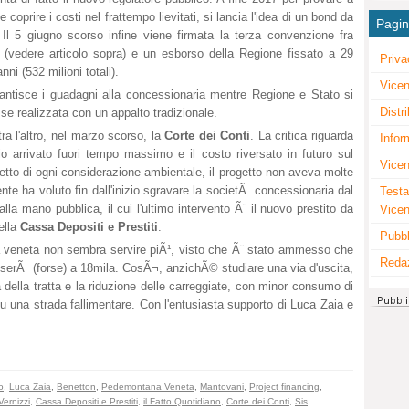
coprire i costi nel frattempo lievitati, si lancia l'idea di un bond da
Pagi
 Il 5 giugno scorso infine viene firmata la terza convenzione fra
(vedere articolo sopra) e un esborso della Regione fissato a 29
Priva
nni (532 milioni totali).
Vicen
arantisce i guadagni alla concessionaria mentre Regione e Stato si
Distr
sse realizzata con un appalto tradizionale.
ra l'altro, nel marzo scorso, la
Corte dei Conti
. La critica riguarda
Infor
rio arrivato fuori tempo massimo e il costo riversato in futuro sul
Vicen
etto di ogni considerazione ambientale, il progetto non aveva molte
ente ha voluto fin dall'inizio sgravare la societÃ concessionaria dal
Testa
alla mano pubblica, il cui l'ultimo intervento Ã¨ il nuovo prestito da
Vice
ella
Cassa Depositi e Prestiti
.
Pubbl
veneta non sembra servire piÃ¹, visto che Ã¨ stato ammesso che
Reda
 passerÃ (forse) a 18mila. CosÃ¬, anzichÃ© studiare una via d'uscita,
della tratta e la riduzione delle carreggiate, con minor consumo di
su una strada fallimentare. Con l'entusiasta supporto di Luca Zaia e
o
,
Luca Zaia
,
Benetton
,
Pedemontana Veneta
,
Mantovani
,
Project financing
,
Vernizzi
,
Cassa Depositi e Prestiti
,
il Fatto Quotidiano
,
Corte dei Conti
,
Sis
,