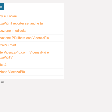
ne
cy e Cookie
zaPiù, il reporter sei anche tu
ibuzione in edicola
mazione Più libera con VicenzaPiù
zaPiùPoint
te VicenzaPiu.com, VicenzaPiù e
nzaPiùTV
icità
zione VicenzaPiù