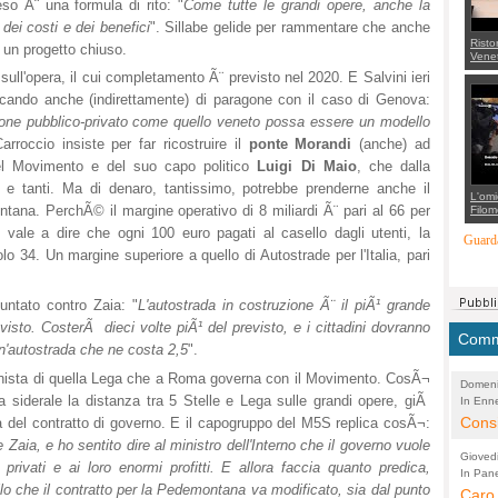
eso Ã¨ una formula di rito: "
Come tutte le grandi opere, anche la
dei costi e dei benefici
". Sillabe gelide per rammentare che anche
Risto
 un progetto chiuso.
Venet
appel
 sull'opera, il cui completamento Ã¨ previsto nel 2020. E Salvini ieri
Aless
mette
ocando anche (indirettamente) di paragone con il caso di Genova:
con 
one pubblico-privato come quello veneto possa essere un modello
suppo
regia
Carroccio insiste per far ricostruire il
ponte Morandi
(anche) ad
del Movimento e del suo capo politico
Luigi Di Maio
, che dalla
 e tanti. Ma di denaro, tantissimo, potrebbe prenderne anche il
L'omi
tana. PerchÃ© il margine operativo di 8 miliardi Ã¨ pari al 66 per
Filom
Maran
vale a dire che ogni 100 euro pagati al casello dagli utenti, la
carab
Guarda
marit
 34. Un margine superiore a quello di Autostrade per l'Italia, pari
più a
di...
untato contro Zaia: "
L'autostrada in costruzione Ã¨ il piÃ¹ grande
i visto. CosterÃ dieci volte piÃ¹ del previsto, e i cittadini dovranno
Comme
 un'autostrada che ne costa 2,5
".
onista di quella Lega che a Roma governa con il Movimento. CosÃ¬
Domeni
a siderale la distanza tra 5 Stelle e Lega sulle grandi opere, giÃ
In Enne
(Lucian
Alessan
Consi
a del contratto di governo. E il capogruppo del M5S replica cosÃ¬:
 Zaia, e ho sentito dire al ministro dell'Interno che il governo vuole
evide
Gioved
 privati e ai loro enormi profitti. E allora faccia quanto predica,
Asses
In Pane
(Lucian
lo che il contratto per la Pedemontana va modificato, sia dal punto
Bretell
Caro 
Marco