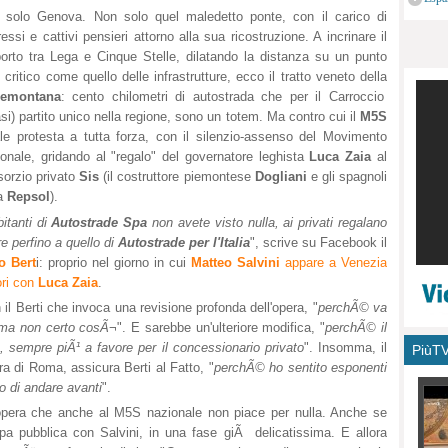
monu
 solo Genova. Non solo quel maledetto ponte, con il carico di
ressi e cattivi pensieri attorno alla sua ricostruzione. A incrinare il
porto tra Lega e Cinque Stelle, dilatando la distanza su un punto
critico come quello delle infrastrutture, ecco il tratto veneto della
emontana
: cento chilometri di autostrada che per il Carroccio
si) partito unico nella regione, sono un totem. Ma contro cui il
M5S
ale protesta a tutta forza, con il silenzio-assenso del Movimento
onale, gridando al "regalo" del governatore leghista
Luca Zaia
al
sorzio privato
Sis
(il costruttore piemontese
Dogliani
e gli spagnoli
ra
Repsol
).
itanti di
Autostrade Spa
non avete visto nulla, ai privati regalano
re perfino a quello di
Autostrade per l'Italia
", scrive su Facebook il
o Bert
i: proprio nel giorno in cui
Matteo Salvini
appare a Venezia
vori con
Luca Zaia
.
 il Berti che invoca una revisione profonda dell'opera, "
perchÃ© va
, ma non certo cosÃ¬
". E sarebbe un'ulteriore modifica, "
perchÃ© il
e, sempre piÃ¹ a favore per il concessionario privato
". Insomma, il
PiùT
a di Roma, assicura Berti al Fatto, "
perchÃ© ho sentito esponenti
o di andare avanti
".
opera che anche al M5S nazionale non piace per nulla. Anche se
crepa pubblica con Salvini, in una fase giÃ delicatissima. E allora