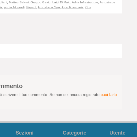
liani
,
Matteo Salvini
,
Gruppo Gavio
,
Luigi Di Maio
,
Adria Infrastrutture
,
Autostrade
is
,
ponte Morandi
,
Repsol
,
Autostrade Spa
,
Argo finanziaria
,
Cps
commento
i scrivere il tuo commento. Se non sei ancora registrato
puoi farlo
Sezioni
Categorie
Utente