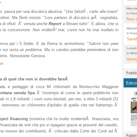
".
perco
"prog
Mercol
o, passa per una discarica abusiva. "
Una falsitÃ , carte alla mano
"
cittad
porch
In Pane
ttori. Ma Berti insiste: "
Loro parlano di discarica giÃ segnalata,
Bretell
Non s
2003 
per i
 di rifiuti. Ãˆ venuta anche
Report
a filmare tutto
". E allora, che si
sicur
Madda
che "
Marted
e la concessione. Non mollerÃ² mai, come non ho mai mollato in
autom
propo
qui 
In Pane
(Lucian
Bretell
Sareb
quot
proge
PER 
ervia per i 5 Stelle. E da Roma lo ammettono: "
Salvini non pare
Pidin
rotab
sono 
Lunedi
per noi resta un problema. Ma in cambio potrebbe pretendere di non
elett
panni
(non 
In Most
(Lucian
rimis. Nonostante Genova.
di vola
Vorre
Villa
la mo
dal G
no
inten
distr
sono 
Aspro
e sag
città,
asso
parte
ma di quel che non si dovrebbe fareÂ
conti
citta
a dir
chius
Edico
Chier
Pace 
costr
Sind
rada a pedaggio di circa 94 chilometri da Montecchio Maggiore
FORT
costr
ntana veneta
Spa
Ã¨ l'esempio di come le opere pubbliche non
invec
Micro
 in 1,8 miliardi, i costi sono lievitati, per ora, a oltre 3 miliardi (31
TUTTA
signo
morac
temat
o nemmeno un chilometro d'asfalto di quella che nel frattempo Ã¨
RUSS
vuol
ancor
Ora i
ECCEL
come 
cambi
la nu
oject financing
(sistema che fa molto modernitÃ finanziaria, ma
alta 
seria
stagn
L'ope
finanziata da enti che poi si ripagano grazie ai proventi del casello,
Citta
conse
ma no
a risorse dei contribuenti, Ã¨ criticato dalla Corte dei Conti ed Ã¨
propa
perch
Comu