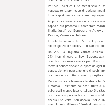
controllata da un commissario.
Per ora i soldi ce li ha messi solo la R
nonostante la promessa di pedaggi assai al
tutta le gestione, a cominciare dagli aspett
Al principio l'azionariato del concession
capitale era presente il costruttore
Mant
l'Italia
(
Aspi
) dei
Benetton
, le
Autovie 
Verona, Vicenza e Belluno
.
In Italia la consuetudine Ã¨ che le propos
alle esigenze di mobilitÃ , ma banche, cos
Nel 2004 la
Regione Veneto
dichiara 
243milioni di euro a
Spv
(
Superstrada
contributo annuale variabile per 30 anni
mette il concessionario al riparo da ogni ri
concessionaria passa nel giro di pochi anni
comprende costruttori come
Impregilo
e
Per continuare a finanziare la strada la R
Il motivo? L'aumento dei costi, frutto di 
subentra il gruppo ispano-italiano Sis (S
costruire la superstrada con i propri sold
ancora una volta, non decolla. Nel 2016 
commissario,
Silvano Vernizzi
, che dive