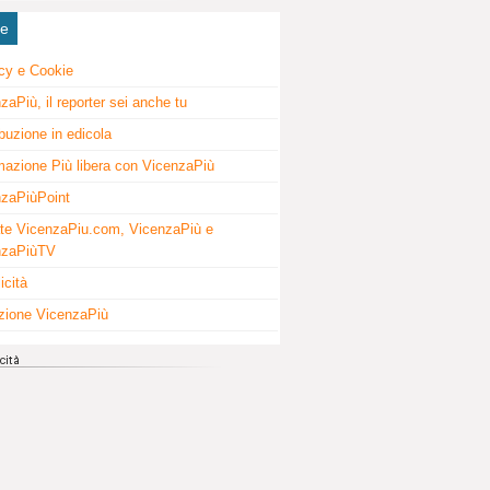
ne
cy e Cookie
zaPiù, il reporter sei anche tu
ibuzione in edicola
mazione Più libera con VicenzaPiù
zaPiùPoint
te VicenzaPiu.com, VicenzaPiù e
nzaPiùTV
icità
zione VicenzaPiù