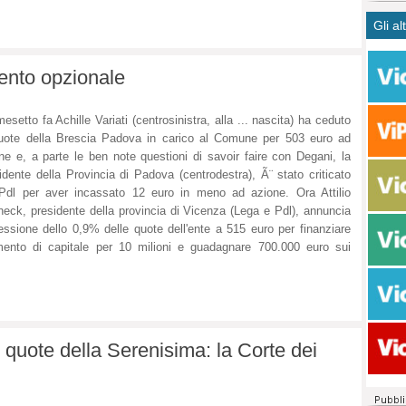
CASO
bisog
campa
Gli al
Meno 
Ultim
pace 
Amen
Rolan
inter
polit
dall'
ento opzionale
dei c
Rotat
consi
Autos
esetto fa Achille Variati (centrosinistra, alla ... nascita) ha ceduto
compl
Come 
uote della Brescia Padova in carico al Comune per 503 euro ad
50 so
ne e, a parte le ben note questioni di savoir faire con Degani, la
20 mi
idente della Provincia di Padova (centrodestra), Ã¨ stato criticato
Comu
Pdl per aver incassato 12 euro in meno ad azione. Ora Attilio
Vitto
eck, presidente della provincia di Vicenza (Lega e Pdl), annuncia
essione dello 0,9% delle quote dell'ente a 515 euro per finanziare
fatto 
mento di capitale per 10 milioni e guadagnare 700.000 euro sui
seggi
dispo
sopra
Paro
 quote della Serenisima: la Corte dei