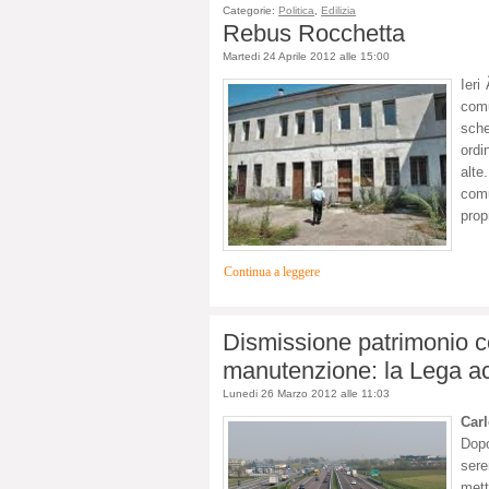
Categorie:
Politica
,
Edilizia
Rebus Rocchetta
Martedi 24 Aprile 2012 alle 15:00
Ieri
comu
sche
ordi
alte
com
prop
Continua a leggere
Dismissione patrimonio c
manutenzione: la Lega ac
Lunedi 26 Marzo 2012 alle 11:03
Car
Dop
ser
mett