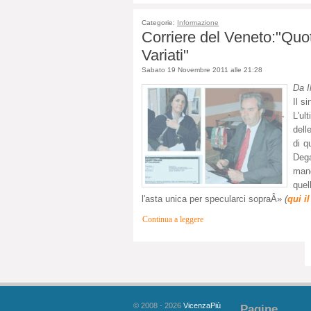
Categorie:
Informazione
Corriere del Veneto:"Quo
Variati"
Sabato 19 Novembre 2011 alle 21:28
Da I
Il s
L'ul
dell
di q
Dega
mand
quel
l'asta unica per specularci sopraÂ»
(
qui i
Continua a leggere
© 2008 - 2026
VicenzaPiù
Pagine