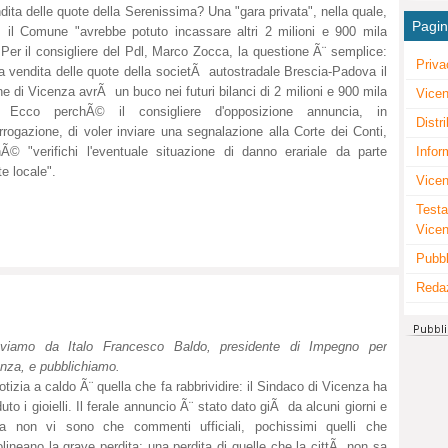
dita delle quote della Serenissima? Una "gara privata", nella quale,
Pagi
e, il Comune "avrebbe potuto incassare altri 2 milioni e 900 mila
 Per il consigliere del Pdl, Marco Zocca, la questione Ã¨ semplice:
Priva
a vendita delle quote della societÃ autostradale Brescia-Padova il
 di Vicenza avrÃ un buco nei futuri bilanci di 2 milioni e 900 mila
Vicen
. Ecco perchÃ© il consigliere d'opposizione annuncia, in
Distr
errogazione, di voler inviare una segnalazione alla Corte dei Conti,
hÃ© "verifichi l'eventuale situazione di danno erariale da parte
Infor
te locale".
Vicen
Testa
Vice
Pubbl
Reda
eviamo da Italo Francesco Baldo, presidente di Impegno per
nza, e pubblichiamo.
otizia a caldo Ã¨ quella che fa rabbrividire: il Sindaco di Vicenza ha
uto i gioielli. Il ferale annuncio Ã¨ stato dato giÃ da alcuni giorni e
ra non vi sono che commenti ufficiali, pochissimi quelli che
olineano la grave perdita; una perdita di quelle che la cittÃ non sa