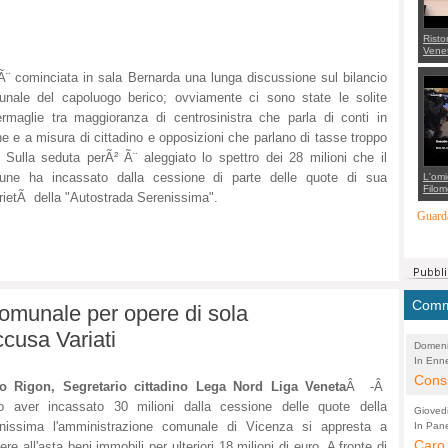
Risto
Venet
appel
Aless
 Ã¨ cominciata in sala Bernarda una lunga discussione sul bilancio
mette
nale del capoluogo berico; ovviamente ci sono state le solite
con 
suppo
rmaglie tra maggioranza di centrosinistra che parla di conti in
regia
ne e a misura di cittadino e opposizioni che parlano di tasse troppo
. Sulla seduta perÃ² Ã¨ aleggiato lo spettro dei 28 milioni che il
une ha incassato dalla cessione di parte delle quote di sua
L'omi
Filom
rietÃ della "Autostrada Serenissima".
Maran
carab
Guarda
marit
più a
di...
Comme
omunale per opere di sola
cusa Variati
Domeni
In Enne
(Lucian
Alessan
Consi
lo Rigon, Segretario cittadino Lega Nord Liga Veneta
Â -Â
evide
o aver incassato 30 milioni dalla cessione delle quote della
Gioved
Asses
enissima l'amministrazione comunale di Vicenza si appresta a
In Pane
(Lucian
Bretell
Caro 
Marco
ere all'asta beni immobili per ulteriori 18 milioni di euro. A fronte di