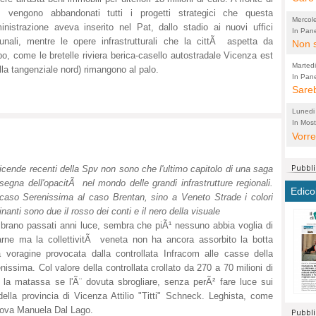
, vengono abbandonati tutti i progetti strategici che questa
perco
"prog
Mercol
nistrazione aveva inserito nel Pat, dallo stadio ai nuovi uffici
cittad
porch
In Pane
nali, mentre le opere infrastrutturali che la cittÃ aspetta da
Bretell
Non s
2003 
per i
o, come le bretelle riviera berica-casello autostradale Vicenza est
sicur
Madda
che "
Marted
ella tangenziale nord) rimangono al palo.
autom
propo
qui 
In Pane
(Lucian
Bretell
Sareb
quot
proge
PER 
Pidin
rotab
sono 
Lunedi
elett
panni
(non 
In Most
(Lucian
di vola
Vorre
Villa
la mo
dal G
inten
distr
sono 
Aspro
e sag
città,
asso
parte
icende recenti della Spv non sono che l'ultimo capitolo di una saga
conti
citta
insegna dell'opacitÃ nel mondo delle grandi infrastrutture regionali.
a dir
chius
Edico
caso Serenissima al caso Brentan, sino a Veneto Strade i colori
Chier
Pace 
costr
Sind
nanti sono due il rosso dei conti e il nero della visuale
FORT
costr
invec
Micro
rano passati anni luce, sembra che piÃ¹ nessuno abbia voglia di
TUTTA
signo
morac
temat
arne ma la collettivitÃ veneta non ha ancora assorbito la botta
RUSS
vuol
ancor
Ora i
a voragine provocata dalla controllata Infracom alle casse della
ECCEL
come 
cambi
la nu
nissima. Col valore della controllata crollato da 270 a 70 milioni di
alta 
seria
stagn
L'ope
 la matassa se l'Ã¨ dovuta sbrogliare, senza perÃ² fare luce sui
Citta
conse
ma no
della provincia di Vicenza Attilio "Titti" Schneck. Leghista, come
propa
perch
Comu
adova Manuela Dal Lago.