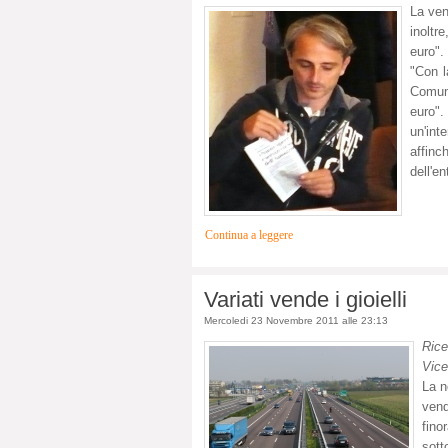
La ven
inoltr
euro".
"Con l
Comune
euro"
un'int
affinc
dell'en
Continua a leggere
Variati vende i gioielli
Mercoledi 23 Novembre 2011 alle 23:13
Ric
Vice
La n
vend
fino
sott