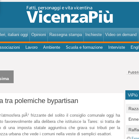
VicenzaPiù - Notizie, Inchieste, Analisi su Vicenza e provincia
eri, italiani oggi
Opinioni
Rassegna stampa
Inchieste
Video on demand
ssociazioni
Lavoro
Ambiente
Scuola e formazione
Interviste
Engl
sima
ViPiù
ma tra polemiche bypartisan
Razza
n'atmosfera piÃ¹ frizzante del solito il consiglio comunale oggi ha
Bocc
Ennes
to favorevolmente alla delibera che istituisce la Tares: si tratta de
per u
pedon
o di una imposta statale aggiuntiva che grava sui tributi per la
Berla
Raff
Comun
ezza urbana che vede i comuni nella veste di semplici esattori.
E Zai
Campo
Espa