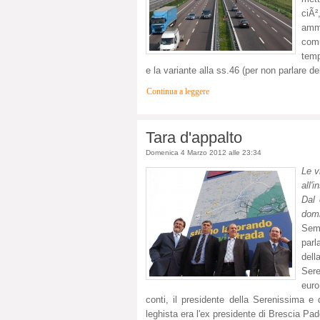
ciÃ²
ammi
comu
temp
e la variante alla ss.46 (per non parlare d
Continua a leggere
Tara d'appalto
Domenica 4 Marzo 2012 alle 23:34
Le v
all'
Dal 
domi
Semb
parl
dell
Sere
euro
conti, il presidente della Serenissima e 
leghista era l'ex presidente di Brescia P