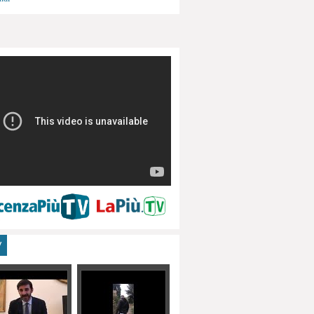
menti, turismo
V