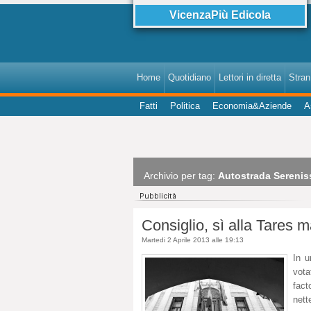
VicenzaPiù Edicola
Home
Quotidiano
Lettori in diretta
StranI
Fatti
Politica
Economia&Aziende
A
Archivio per tag:
Autostrada Serenis
Consiglio, sì alla Tares 
Martedi 2 Aprile 2013 alle 19:13
In u
vota
fact
nett