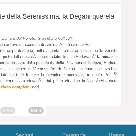
te della Serenissima, la Degani querela
l Corriere del Veneto, Gian Maria Collicelli
indaco l'aveva accusata di Â«slealtÃ istituzionaleÂ»
timo colpo di scena, nella vicenda - ormai conclusa - della vendita
e quote della societÃ autostradale Brescia-Padova, Ã¨ la minaccia
uerela da parte della presidente della Provincia di Padova, Barbara
ni, al sindaco di Vicenza, Achille Variati. La frase che avrebbe
ato su tutte le furie la presidente padovana, in quota Pdl, Ã¨
la pronunciata giovedÃ¬ dal primo cittadino berico: Â«Ha usato
l video completo
, ndr)
.
Sezioni
Categorie
Utente