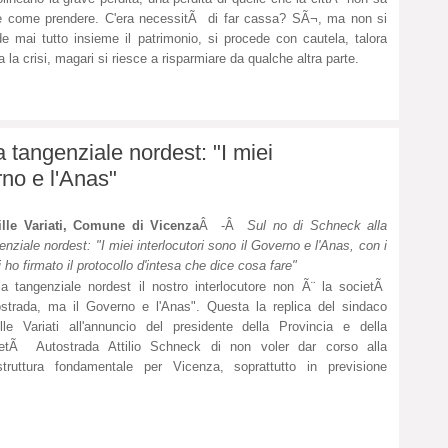
 come prendere. C'era necessitÃ di far cassa? SÃ¬, ma non si
e mai tutto insieme il patrimonio, si procede con cautela, talora
 la crisi, magari si riesce a risparmiare da qualche altra parte.
a tangenziale nordest: "I miei
rno e l'Anas"
ille Variati, Comune di Vicenza
Â -Â
Sul no di Schneck alla
enziale nordest: "I miei interlocutori sono il Governo e l'Anas, con i
i ho firmato il protocollo d'intesa che dice cosa fare"
la tangenziale nordest il nostro interlocutore non Ã¨ la societÃ
strada, ma il Governo e l'Anas". Questa la replica del sindaco
lle Variati all'annuncio del presidente della Provincia e della
ietÃ Autostrada Attilio Schneck di non voler dar corso alla
astruttura fondamentale per Vicenza, soprattutto in previsione