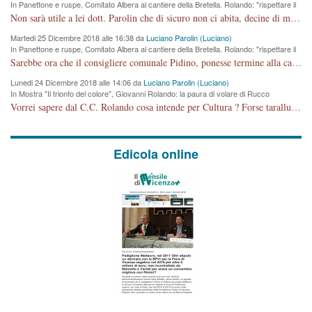
In Panettone e ruspe, Comitato Albera al cantiere della Bretella. Rolando: "rispettare il
cronoprogramma"
Non sarà utile a lei dott. Parolin che di sicuro non ci abita, decine di migliaia di TIR, automobili e padroncini che passano quotidianamente per una strada appena rotabile, non è più possibile stendere i panni, attraversare la strada senza rischiare la morte, le case stanno crepando, i tempi sono cambiati e la bretella non passerà assolutamente per maddalene (ma cosa sta a dire?!), dia invece responsabilità a chi ha costruito tagliando la strada che doveva invece terminare a isola vicentina e non al moracchino lasciando Motta di Costabissara ancora in panne di traffico. I tempi sono cambiati dottore e se l'anagrafe della vita stagna nell'essere umano impressioni conservatrici, la società non le considera perchè va avanti, si industrializza e ha bisogno di infrastrutture e di sviluppo. Ultima considerazione, se è geloso di Rolando perchè vede in lui solo campagne politiche mentre si difendono i SOLI diritti dei cittadini, la preghiamo faccia considerazioni più appropriate. Saluti e complimenti per i suoi scritti.
Martedi 25 Dicembre 2018 alle 16:38 da
Luciano Parolin (Luciano)
In Panettone e ruspe, Comitato Albera al cantiere della Bretella. Rolando: "rispettare il
cronoprogramma"
Sarebbe ora che il consigliere comunale Pidino, ponesse termine alla campagna elettorale nel territorio del suo seggio Villaggio del Sole. La tiraca è iniziata, distruggerà 6 km di prateria ovest della città, ricca di fonti e sorgenti d'acqua. I cittadini di Maddalene non avranno più Pace la notte. Molta colpa per la costruzione di questa Strada è proprio del signor Rolando,dei suoi gazebo mobili e che vuol far passare questa opera VANDALICA come progetto "utile" a chi ? Non è cosa seria sig. Rolando!
Lunedi 24 Dicembre 2018 alle 14:06 da
Luciano Parolin (Luciano)
In Mostra "Il trionfo del colore", Giovanni Rolando: la paura di volare di Rucco
Vorrei sapere dal C.C. Rolando cosa intende per Cultura ? Forse tarallucci, vino e sagre, o spaghetti tricolori del PD ? Il continuo (s)parlare della mostra a Palazzo Chiericati caro consigliere DANNEGGIA FORTEMENTE l'immagine della città TUTTA e fa deviare i consensi che in RUSSIA (badi bene ex U.R.S.S.) sono ECCELLENTI. A livello artistico l'evento è di alta Valenza culturale, COMPITO di Tutta la Cittadinanza fare il possibile per propagandare l'iniziativa senza farne UN CASO PARTITICO come fa Lei da sempre. Meno Gazebo + Partecipazione! E così sia. Amen.
Edicola online