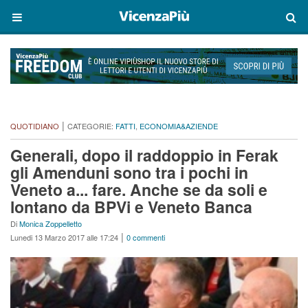
|
QUOTIDIANO
CATEGORIE:
FATTI
,
ECONOMIA&AZIENDE
Generali, dopo il raddoppio in Ferak
gli Amenduni sono tra i pochi in
Veneto a... fare. Anche se da soli e
lontano da BPVi e Veneto Banca
Di
Monica Zoppelletto
|
Lunedi 13 Marzo 2017 alle 17:24
0 commenti