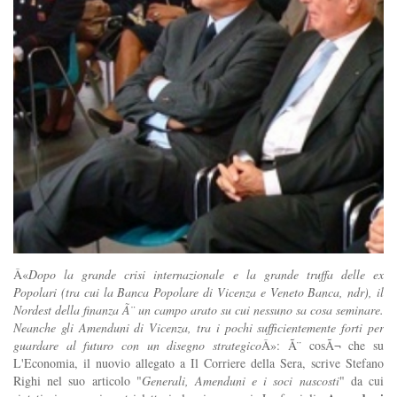
Â«
Dopo la grande crisi internazionale e la grande truffa delle ex
Popolari (tra cui la Banca Popolare di Vicenza e Veneto Banca, ndr), il
Nordest della finanza Ã¨ un campo arato su cui nessuno sa cosa seminare.
Neanche gli Amenduni di Vicenza, tra i pochi sufficientemente forti per
guardare al futuro con un disegno strategico
Â»: Ã¨ cosÃ¬ che su
L'Economia, il nuovio allegato a Il Corriere della Sera, scrive Stefano
Righi nel suo articolo "
Generali, Amenduni e i soci nascosti
" da cui