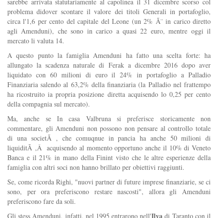
sarebbe arrivata statutariamente al capolinea il 31 dicembre scorso col
problema didover scontare il valore dei titoli Generali in portafoglio,
circa l'1,6 per cento del capitale del Leone (un 2% Ã¨ in carico diretto
agli Amenduni), che sono in carico a quasi 22 euro, mentre oggi il
mercato li valuta 14.
A questo punto la famiglia Amenduni ha fatto una scelta forte: ha
allungato la scadenza naturale di Ferak a dicembre 2016 dopo aver
liquidato con 60 milioni di euro il 24% in portafoglio a Palladio
Finanziaria salendo al 63,2% della finanziaria (la Palladio nel frattempo
ha ricostruito ia propria posizione diretta acquisendo lo 0,25 per cento
della compagnia sul mercato).
Ma, anche se In casa Valbruna si preferisce storicamente non
commentare, gli Amenduni non possono non pensare al controllo totale
di una societÃ , che comuqnue in pancia ha anche 50 milioni di
liquiditÃ ,Â acquisendo al momento opportuno anche il 10% di Veneto
Banca e il 21% in mano della Finint visto che le altre esperienze della
famiglia con altri soci non hanno brillato per obiettivi raggiunti.
Se, come ricorda Righi, "nuovi partner di future imprese finanziarie, se ci
sono, per ora preferiscono restare nascosti", allora gli Amenduni
preferiscono fare da soli.
Ilva
Gli stess Amenduni, infatti, nel 1995 entrarono nell'
di Taranto con il