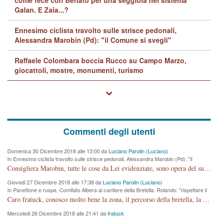
Galan. E Zaia...?
Ennesimo ciclista travolto sulle strisce pedonali,
Alessandra Marobin (Pd): "il Comune si svegli"
Raffaele Colombara boccia Rucco su Campo Marzo,
giocattoli, mostre, monumenti, turismo
Commenti degli utenti
Domenica 30 Dicembre 2018 alle 13:00 da
Luciano Parolin (Luciano)
In Ennesimo ciclista travolto sulle strisce pedonali, Alessandra Marobin (Pd): "il
Comune si svegli"
Consigliera Marobin, tutte le cose da Lei evidenziate, sono opera del suo ex Assessore e compagno di Partito Antonio Marco Dalla Pozza Assessore alla "progettazione" di piste ciclabili e altre porcherie. A lui manderei il conto da saldare per incidenti e danni alle persone. E' ora che "finiamola." Avete perso rassegnatevi. qui IL SINDACO RUCCO NON C'ENTRA PER NIENTE. CAPITO!!!!!!!! Amen.
Giovedi 27 Dicembre 2018 alle 17:38 da
Luciano Parolin (Luciano)
In Panettone e ruspe, Comitato Albera al cantiere della Bretella. Rolando: "rispettare il
cronoprogramma"
Caro fratuck, conosco molto bene la zona, il percorso della bretella, la situazione dei cittadini, abito in Viale Trento. A partire dal 2003 ho partecipato al Comitato di Maddalene pro bretella, e a riunioni propositive per apportare modifiche al progetto. Numerose mie foto del territorio sono arrivate a Roma, altri miei interventi (non graditi dalla Sx) sono stati pubblicati dal GdV, assieme ad altri come Ciro Asproso, ora favorevole alla bretella. Ho partecipato alla raccolta firme per la chiusura della strada x 5 giorni eseguita dal Sindaco Hullwech per sforamento 180 Micro/g. Pertanto come impegno per la tematica sono apposto con la coscienza. Ora il Progetto è partito, fine! Voglio dire che la nuova Giunta "comunale" non c'entra più. L'opera sarà "malauguratamente" eseguita, ma non con il mio placet. Il Consigliere Comunale dovrebbe capire che la campagna elettorale è finita, con buona pace di tutti. Quello che invece dovrebbe interessare è la proprietà della strada, dall'uscita autostradale Ovest, sino alla Rotatoria dell'Albara, vi sono tre possessori: Autostrade SpA; La Provincia, il Comune. Come la mettiamo per il futuro ? I costi, da 50 sono saliti a 100 milioni di € come dire 20 milioni a KM (!) da non credere. Comunque si farà. Ma nessuno canti Vittoria, anzi meglio non farne un ulteriore fatto "partitico" per questioni elettorali o di seggio. Se mi manda la sua mail, sono disponibile ad inviare i documenti e le foto sopra descritte. Con ossequi, Luciano Parolin
Mercoledi 26 Dicembre 2018 alle 21:41 da
fratuck