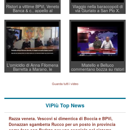
Ristori a vittime BPVi, Veneto
Viaggio nella baraccopoli di
Banca & c., appello al
via Giuriato a San Pio X.
sottosegretario Alessio
Vicenza ai Vicentini: “faremo
Villarosa: per mettere ordine
un regalo di Natale ai
convochi con Di Maio CNCU
residenti”
a supporto della cabina di
regia al Mef
L'omicidio di Anna Filomena
Miatello e Belluco
Barretta a Marano, le
commentano bozza su ristori
indagini dei carabinieri di
BPVi e Veneto Banca
Vicenza sul marito Angelo
Lavarra: più avvincenti di
Guarda tutti i video
quelle di... Barbara D'Urso
ViPiù Top News
Razza veneta. Vescovi si dimentica di Boccia e BPVi,
Donazzan sgambetta Rucco per un posto in provincia
come fece con Berlato per una seggiola nel sistema