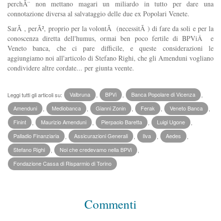
perchÃ¨ non mettano magari un miliardo in tutto per dare una
connotazione diversa al salvataggio delle due ex Popolari Venete.
SarÃ , perÃ², proprio per la volontÃ (necessitÃ ) di fare da soli e per la
conoscenza diretta dell'humus, ormai ben poco fertile di BPViÂ e
Veneto banca, che ci pare difficile, e queste considerazioni le
aggiungiamo noi all'articolo di Stefano Righi, che gli Amenduni vogliano
condividere altre cordate... per giunta veente.
Leggi tutti gli articoli su:
Valbruna
,
BPVi
,
Banca Popolare di Vicenza
,
Amenduni
,
Mediobanca
,
Gianni Zonin
,
Ferak
,
Veneto Banca
,
Finint
,
Maurizio Amenduni
,
Pierpaolo Baretta
,
Luigi Ugone
,
Palladio Finanziaria
,
Assicurazioni Generali
,
Ilva
,
Aedes
,
Stefano Righi
,
Noi che credevamo nella BPVi
,
Fondazione Cassa di Risparmio di Torino
Commenti