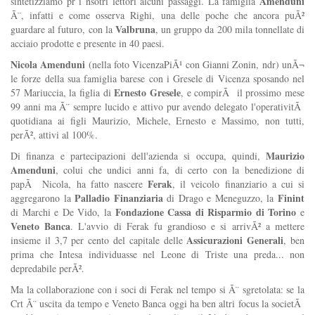
Amenduni
sintetizziamo pr i nsotri lettori alcuni passaggi. La famiglia
Ã¨, infatti e come osserva Righi, una delle poche che ancora puÃ²
Valbruna
guardare al futuro, con la
, un gruppo da 200 mila tonnellate di
acciaio prodotte e presente in 40 paesi.
Nicola Amenduni
(nella foto VicenzaPiÃ¹ con Gianni Zonin, ndr) unÃ¬
le forze della sua famiglia barese con i Gresele di Vicenza sposando nel
Ernesto Gresele
57 Mariuccia, la figlia di
, e compirÃ il prossimo mese
99 anni ma Ã¨ sempre lucido e attivo pur avendo delegato l'operativitÃ
quotidiana ai figli Maurizio, Michele, Ernesto e Massimo, non tutti,
perÃ², attivi al 100%.
Maurizio
Di finanza e partecipazioni dell'azienda si occupa, quindi,
Amenduni
, colui che undici anni fa, di certo con la benedizione di
Ferak
papÃ Nicola, ha fatto nascere
, il veicolo finanziario a cui si
Palladio Finanziaria
Finint
aggregarono la
di Drago e Meneguzzo, la
Fondazione Cassa di Risparmio di Torino
di Marchi e De Vido, la
e
Veneto Banca
. L'avvio di Ferak fu grandioso e si arrivÃ² a mettere
Assicurazioni Generali
insieme il 3,7 per cento del capitale delle
, ben
prima che Intesa individuasse nel Leone di Triste una preda... non
depredabile perÃ².
Ma la collaborazione con i soci di Ferak nel tempo si Ã¨ sgretolata: se la
Crt Ã¨ uscita da tempo e Veneto Banca oggi ha ben altri focus la societÃ