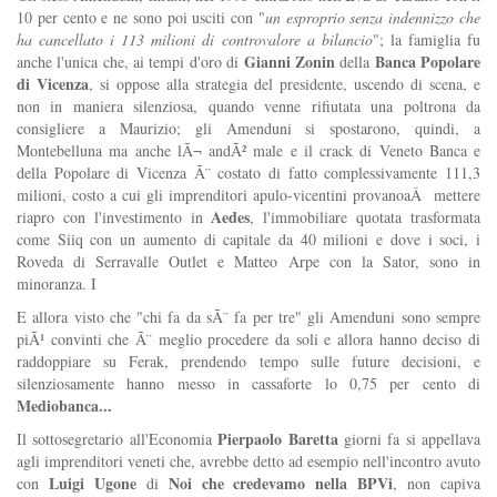
10 per cento e ne sono poi usciti con "
un esproprio senza indennizzo che
ha cancellato i 113 milioni di controvalore a bilancio
"; la famiglia fu
Gianni Zonin
Banca Popolare
anche l'unica che, ai tempi d'oro di
della
di Vicenza
, si oppose alla strategia del presidente, uscendo di scena, e
non in maniera silenziosa, quando venne rifiutata una poltrona da
consigliere a Maurizio; gli Amenduni si spostarono, quindi, a
Montebelluna ma anche lÃ¬ andÃ² male e il crack di Veneto Banca e
della Popolare di Vicenza Ã¨ costato di fatto complessivamente 111,3
milioni, costo a cui gli imprenditori apulo-vicentini provanoaÂ mettere
Aedes
riapro con l'investimento in
, l'immobiliare quotata trasformata
come Siiq con un aumento di capitale da 40 milioni e dove i soci, i
Roveda di Serravalle Outlet e Matteo Arpe con la Sator, sono in
minoranza. I
E allora visto che "chi fa da sÃ¨ fa per tre" gli Amenduni sono sempre
piÃ¹ convinti che Ã¨ meglio procedere da soli e allora hanno deciso di
raddoppiare su Ferak, prendendo tempo sulle future decisioni, e
silenziosamente hanno messo in cassaforte lo 0,75 per cento di
Mediobanca...
Pierpaolo Baretta
Il sottosegretario all'Economia
giorni fa si appellava
agli imprenditori veneti che, avrebbe detto ad esempio nell'incontro avuto
Luigi Ugone
Noi che credevamo nella BPVi
con
di
, non capiva