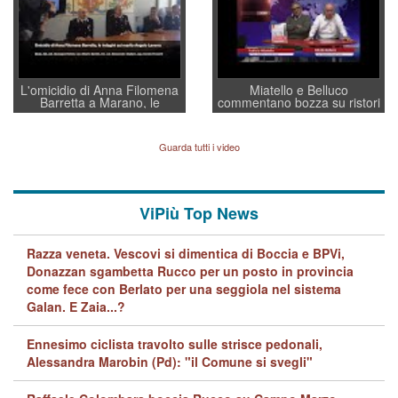
L'omicidio di Anna Filomena
Miatello e Belluco
Barretta a Marano, le
commentano bozza su ristori
indagini dei carabinieri di
BPVi e Veneto Banca
Vicenza sul marito Angelo
Lavarra: più avvincenti di
Guarda tutti i video
quelle di... Barbara D'Urso
ViPiù Top News
Razza veneta. Vescovi si dimentica di Boccia e BPVi,
Donazzan sgambetta Rucco per un posto in provincia
come fece con Berlato per una seggiola nel sistema
Galan. E Zaia...?
Ennesimo ciclista travolto sulle strisce pedonali,
Alessandra Marobin (Pd): "il Comune si svegli"