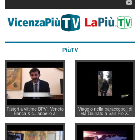
PiùTV
Ristori a vittime BPVi, Veneto
Viaggio nella baraccopoli di
Banca & c., appello al
via Giuriato a San Pio X.
sottosegretario Alessio
Vicenza ai Vicentini: “faremo
Villarosa: per mettere ordine
un regalo di Natale ai
convochi con Di Maio CNCU
residenti”
a supporto della cabina di
regia al Mef