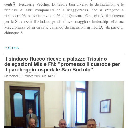
contrÃ Pescherie Vecchie. Di tenore ben diverso le dichiarazioni e le
richieste di altri componenti della Maggioranza, che si spingono a
richiedere â€œscuse istituzionaliâ€ alla Questura. Ora, chi Ã¨ il referente
per la Sicurezza? il Sindaco pensi ad aver maggiore leadership nella sua
Maggioranza ed in Giunta, evitando dichiarazioni in libertÃ da parte di
chiunque.Â
POLITICA
Il sindaco Rucco riceve a palazzo Trissino
delegazioni Mis e FN: "promesso il custode per
il parcheggio ospedale San Bortolo"
Mercoledi 31 Ottobre 2018 alle 14:57