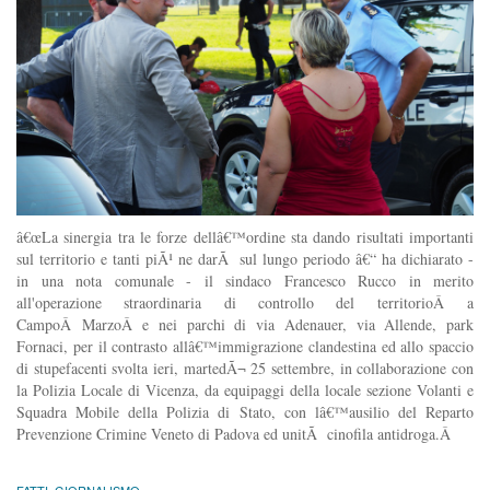
â€œLa sinergia tra le forze dellâ€™ordine sta dando risultati importanti
sul territorio e tanti piÃ¹ ne darÃ sul lungo periodo â€“ ha dichiarato -
in una nota comunale - il sindaco Francesco Rucco in merito
all'operazione straordinaria di controllo del territorioÂ a
CampoÂ MarzoÂ e nei parchi di via Adenauer, via Allende, park
Fornaci, per il contrasto allâ€™immigrazione clandestina ed allo spaccio
di stupefacenti svolta ieri, martedÃ¬ 25 settembre, in collaborazione con
la Polizia Locale di Vicenza, da equipaggi della locale sezione Volanti e
Squadra Mobile della Polizia di Stato, con lâ€™ausilio del Reparto
Prevenzione Crimine Veneto di Padova ed unitÃ cinofila antidroga.Â
FATTI
,
GIORNALISMO