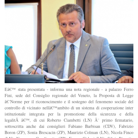
Eâ€™ stata presentata - informa una nota regionale - a palazzo Ferro
Fini, sede del Consiglio regionale del Veneto, la Proposta di Legge
â€˜Norme per il riconoscimento e il sostegno del fenomeno sociale del
controllo di vicinato nellâ€™ambito di un sistema di cooperazione inter
istituzionale integrata per la promozione della sicurezza e della
legalitÃ â€™, di cui Roberto Ciambetti (LN) Ã¨ primo firmatario,
sottoscritta anche dai consiglieri Fabiano Barbisan (CDV), Fabrizio
Boron (ZP), Sonia Brescacin (ZP), Maurizio Colman (LN), Nicola Finco