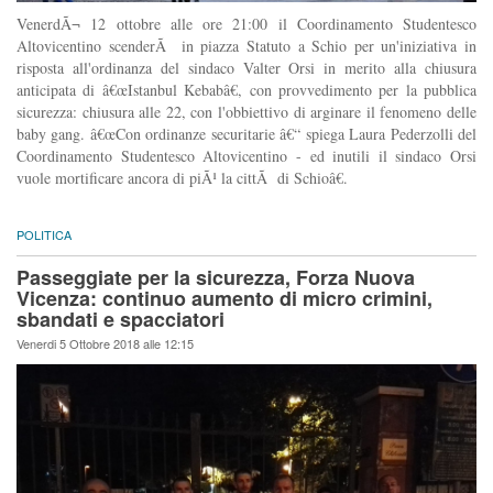
VenerdÃ¬ 12 ottobre alle ore 21:00 il Coordinamento Studentesco
Altovicentino scenderÃ in piazza Statuto a Schio per un'iniziativa in
risposta all'ordinanza del sindaco Valter Orsi in merito alla chiusura
anticipata di â€œIstanbul Kebabâ€, con provvedimento per la pubblica
sicurezza: chiusura alle 22, con l'obbiettivo di arginare il fenomeno delle
baby gang. â€œCon ordinanze securitarie â€“ spiega Laura Pederzolli del
Coordinamento Studentesco Altovicentino - ed inutili il sindaco Orsi
vuole mortificare ancora di piÃ¹ la cittÃ di Schioâ€.
POLITICA
Passeggiate per la sicurezza, Forza Nuova
Vicenza: continuo aumento di micro crimini,
sbandati e spacciatori
Venerdi 5 Ottobre 2018 alle 12:15