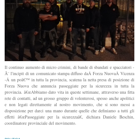
Il continuo aumento di micro crimini, di bande di sbandati e spacciatori -
Ã¨ l'incipit di un comunicato stampa diffuso daÂ Forza NuovaÂ Vicenza
-Â un poâ€™ in tutta la provincia, scatena la netta presa di posizione di
Forza Nuova che annuncia passeggiate per la sicurezza in tutta la
provincia. â€œAbbiamo dato vita in queste settimane, attraverso una fitta
rete di contatti, ad un grosso gruppo di volenterosi, spesso anche apolitici
e non legati direttamente al nostro movimento, che si sono messi a
disposizione per darci una mano durante quelle che definiamo a tutti gli
effetti â€œPasseggiate per la sicurezzaâ€, dichiara Daniele Beschin,
coordinatore provinciale del movimento.