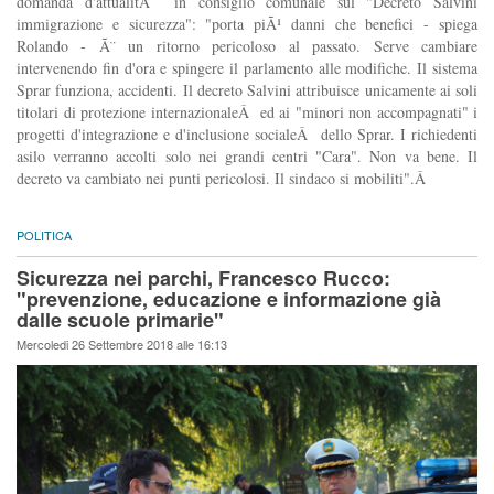
domanda d'attualitÃ in consiglio comunale sul "Decreto Salvini
immigrazione e sicurezza": "porta piÃ¹ danni che benefici - spiega
Rolando - Ã¨ un ritorno pericoloso al passato. Serve cambiare
intervenendo fin d'ora e spingere il parlamento alle modifiche. Il sistema
Sprar funziona, accidenti. Il decreto Salvini attribuisce unicamente ai soli
titolari di protezione internazionaleÂ ed ai "minori non accompagnati" i
progetti d'integrazione e d'inclusione socialeÂ dello Sprar. I richiedenti
asilo verranno accolti solo nei grandi centri "Cara". Non va bene. Il
decreto va cambiato nei punti pericolosi. Il sindaco si mobiliti".Â
POLITICA
Sicurezza nei parchi, Francesco Rucco:
"prevenzione, educazione e informazione già
dalle scuole primarie"
Mercoledi 26 Settembre 2018 alle 16:13