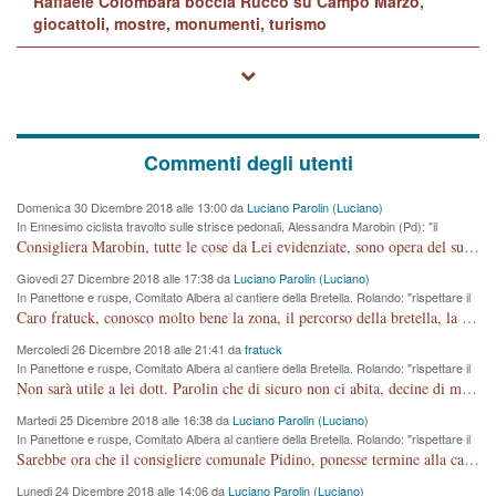
Raffaele Colombara boccia Rucco su Campo Marzo,
giocattoli, mostre, monumenti, turismo
Commenti degli utenti
Domenica 30 Dicembre 2018 alle 13:00 da
Luciano Parolin (Luciano)
In Ennesimo ciclista travolto sulle strisce pedonali, Alessandra Marobin (Pd): "il
Comune si svegli"
Consigliera Marobin, tutte le cose da Lei evidenziate, sono opera del suo ex Assessore e compagno di Partito Antonio Marco Dalla Pozza Assessore alla "progettazione" di piste ciclabili e altre porcherie. A lui manderei il conto da saldare per incidenti e danni alle persone. E' ora che "finiamola." Avete perso rassegnatevi. qui IL SINDACO RUCCO NON C'ENTRA PER NIENTE. CAPITO!!!!!!!! Amen.
Giovedi 27 Dicembre 2018 alle 17:38 da
Luciano Parolin (Luciano)
In Panettone e ruspe, Comitato Albera al cantiere della Bretella. Rolando: "rispettare il
cronoprogramma"
Caro fratuck, conosco molto bene la zona, il percorso della bretella, la situazione dei cittadini, abito in Viale Trento. A partire dal 2003 ho partecipato al Comitato di Maddalene pro bretella, e a riunioni propositive per apportare modifiche al progetto. Numerose mie foto del territorio sono arrivate a Roma, altri miei interventi (non graditi dalla Sx) sono stati pubblicati dal GdV, assieme ad altri come Ciro Asproso, ora favorevole alla bretella. Ho partecipato alla raccolta firme per la chiusura della strada x 5 giorni eseguita dal Sindaco Hullwech per sforamento 180 Micro/g. Pertanto come impegno per la tematica sono apposto con la coscienza. Ora il Progetto è partito, fine! Voglio dire che la nuova Giunta "comunale" non c'entra più. L'opera sarà "malauguratamente" eseguita, ma non con il mio placet. Il Consigliere Comunale dovrebbe capire che la campagna elettorale è finita, con buona pace di tutti. Quello che invece dovrebbe interessare è la proprietà della strada, dall'uscita autostradale Ovest, sino alla Rotatoria dell'Albara, vi sono tre possessori: Autostrade SpA; La Provincia, il Comune. Come la mettiamo per il futuro ? I costi, da 50 sono saliti a 100 milioni di € come dire 20 milioni a KM (!) da non credere. Comunque si farà. Ma nessuno canti Vittoria, anzi meglio non farne un ulteriore fatto "partitico" per questioni elettorali o di seggio. Se mi manda la sua mail, sono disponibile ad inviare i documenti e le foto sopra descritte. Con ossequi, Luciano Parolin
Mercoledi 26 Dicembre 2018 alle 21:41 da
fratuck
In Panettone e ruspe, Comitato Albera al cantiere della Bretella. Rolando: "rispettare il
cronoprogramma"
Non sarà utile a lei dott. Parolin che di sicuro non ci abita, decine di migliaia di TIR, automobili e padroncini che passano quotidianamente per una strada appena rotabile, non è più possibile stendere i panni, attraversare la strada senza rischiare la morte, le case stanno crepando, i tempi sono cambiati e la bretella non passerà assolutamente per maddalene (ma cosa sta a dire?!), dia invece responsabilità a chi ha costruito tagliando la strada che doveva invece terminare a isola vicentina e non al moracchino lasciando Motta di Costabissara ancora in panne di traffico. I tempi sono cambiati dottore e se l'anagrafe della vita stagna nell'essere umano impressioni conservatrici, la società non le considera perchè va avanti, si industrializza e ha bisogno di infrastrutture e di sviluppo. Ultima considerazione, se è geloso di Rolando perchè vede in lui solo campagne politiche mentre si difendono i SOLI diritti dei cittadini, la preghiamo faccia considerazioni più appropriate. Saluti e complimenti per i suoi scritti.
Martedi 25 Dicembre 2018 alle 16:38 da
Luciano Parolin (Luciano)
In Panettone e ruspe, Comitato Albera al cantiere della Bretella. Rolando: "rispettare il
cronoprogramma"
Sarebbe ora che il consigliere comunale Pidino, ponesse termine alla campagna elettorale nel territorio del suo seggio Villaggio del Sole. La tiraca è iniziata, distruggerà 6 km di prateria ovest della città, ricca di fonti e sorgenti d'acqua. I cittadini di Maddalene non avranno più Pace la notte. Molta colpa per la costruzione di questa Strada è proprio del signor Rolando,dei suoi gazebo mobili e che vuol far passare questa opera VANDALICA come progetto "utile" a chi ? Non è cosa seria sig. Rolando!
Lunedi 24 Dicembre 2018 alle 14:06 da
Luciano Parolin (Luciano)