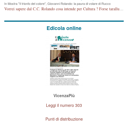
In Mostra "Il trionfo del colore", Giovanni Rolando: la paura di volare di Rucco
Vorrei sapere dal C.C. Rolando cosa intende per Cultura ? Forse tarallucci, vino e sagre, o spaghetti tricolori del PD ? Il continuo (s)parlare della mostra a Palazzo Chiericati caro consigliere DANNEGGIA FORTEMENTE l'immagine della città TUTTA e fa deviare i consensi che in RUSSIA (badi bene ex U.R.S.S.) sono ECCELLENTI. A livello artistico l'evento è di alta Valenza culturale, COMPITO di Tutta la Cittadinanza fare il possibile per propagandare l'iniziativa senza farne UN CASO PARTITICO come fa Lei da sempre. Meno Gazebo + Partecipazione! E così sia. Amen.
Edicola online
VicenzaPiù
Leggi il numero 303
Punti di distribuzione