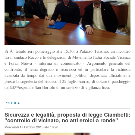
Si Ã¨ tenuto ieri pomeriggio alle 15.30, a Palazzo Trissino, un incontro
tra il sindaco Rucco e le delegazioni di Movimento Italia Sociale Vicenza
e Forza Nuova - informa un comunicato - Argomento generale del
confronto, il tema degrado e sicurezza ed in particolare la richiesta
avanzata da tempo dai due movimenti politici, depositata ufficialmente
presso la segreteria del sindaco il 25 luglio scorso, di dotare il parcheggio
dellâ€™ospedale San Bortolo di un servizio di vigilanza fissa.
POLITICA
Sicurezza e legalità, proposta di legge Ciambetti:
"controllo di vicinato, no atti eroici o ronde"
Mercoledi 17 Ottobre 2018 alle 18:20