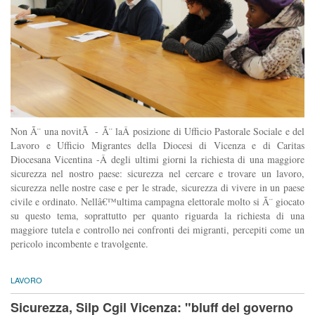
Non Ã¨ una novitÃ - Ã¨ laÂ posizione di Ufficio Pastorale Sociale e del
Lavoro e Ufficio Migrantes della Diocesi di Vicenza e di Caritas
Diocesana Vicentina -Â degli ultimi giorni la richiesta di una maggiore
sicurezza nel nostro paese: sicurezza nel cercare e trovare un lavoro,
sicurezza nelle nostre case e per le strade, sicurezza di vivere in un paese
civile e ordinato. Nellâ€™ultima campagna elettorale molto si Ã¨ giocato
su questo tema, soprattutto per quanto riguarda la richiesta di una
maggiore tutela e controllo nei confronti dei migranti, percepiti come un
pericolo incombente e travolgente.
LAVORO
Sicurezza, Silp Cgil Vicenza: "bluff del governo