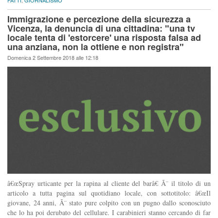
Immigrazione e percezione della sicurezza a
Vicenza, la denuncia di una cittadina: "una tv
locale tenta di 'estorcere' una risposta falsa ad
una anziana, non la ottiene e non registra"
Domenica 2 Settembre 2018 alle 12:18
â€œSpray urticante per la rapina al cliente del barâ€ Ã¨ il titolo di un
articolo a tutta pagina sul quotidiano locale, con sottotitolo: â€œIl
giovane, 24 anni, Ã¨ stato pure colpito con un pugno dallo sconosciuto
che lo ha poi derubato del cellulare. I carabinieri stanno cercando di far