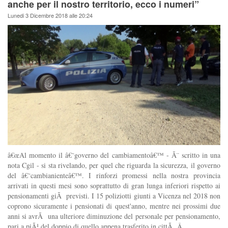
anche per il nostro territorio, ecco i numeri”
Lunedi 3 Dicembre 2018 alle 20:24
â€œAl momento il â€˜governo del cambiamentoâ€™ - Ã¨ scritto in una
nota Cgil - si sta rivelando, per quel che riguarda la sicurezza, il governo
del â€˜cambianienteâ€™. I rinforzi promessi nella nostra provincia
arrivati in questi mesi sono soprattutto di gran lunga inferiori rispetto ai
pensionamenti giÃ previsti. I 15 poliziotti giunti a Vicenza nel 2018 non
coprono sicuramente i pensionati di quest'anno, mentre nei prossimi due
anni si avrÃ una ulteriore diminuzione del personale per pensionamento,
pari a piÃ¹ del doppio di quello appena trasferito in cittÃ .Â