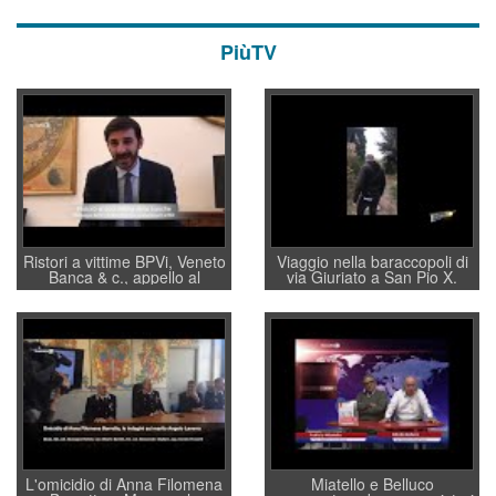
PiùTV
Ristori a vittime BPVi, Veneto
Viaggio nella baraccopoli di
Banca & c., appello al
via Giuriato a San Pio X.
sottosegretario Alessio
Vicenza ai Vicentini: “faremo
Villarosa: per mettere ordine
un regalo di Natale ai
convochi con Di Maio CNCU
residenti”
a supporto della cabina di
regia al Mef
L'omicidio di Anna Filomena
Miatello e Belluco