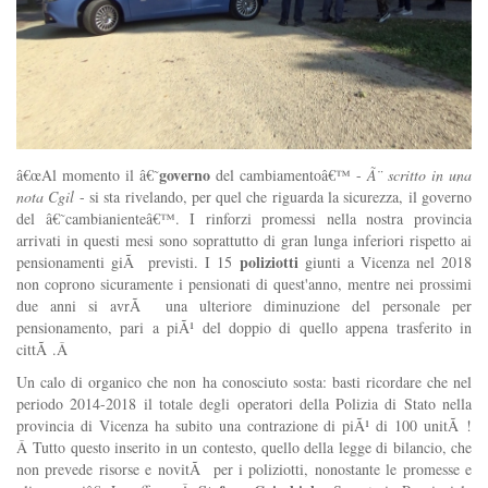
governo
â€œAl momento il â€˜
del cambiamentoâ€™ -
Ã¨ scritto in una
nota Cgil
- si sta rivelando, per quel che riguarda la sicurezza, il governo
del
â€˜cambianienteâ€™
. I rinforzi promessi nella nostra provincia
arrivati in questi mesi sono soprattutto di gran lunga inferiori rispetto ai
poliziotti
pensionamenti giÃ previsti. I 15
giunti a Vicenza nel 2018
non coprono sicuramente i pensionati di quest'anno, mentre nei prossimi
due anni si avrÃ una ulteriore diminuzione del personale per
pensionamento, pari a piÃ¹ del doppio di quello appena trasferito in
cittÃ .Â
Un calo di organico che non ha conosciuto sosta: basti ricordare che nel
periodo 2014-2018 il totale degli operatori della Polizia di Stato nella
provincia di Vicenza ha subito una contrazione di piÃ¹ di 100 unitÃ !
Â Tutto questo inserito in un contesto, quello della legge di bilancio, che
non prevede risorse e novitÃ per i poliziotti, nonostante le promesse e