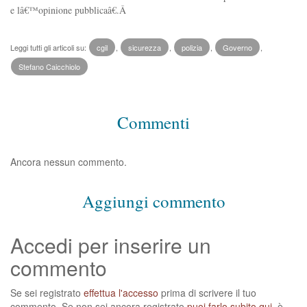
e lâ€™opinione pubblicaâ€.Â
Leggi tutti gli articoli su:
cgil
,
sicurezza
,
polizia
,
Governo
,
Stefano Caicchiolo
Commenti
Ancora nessun commento.
Aggiungi commento
Accedi per inserire un
commento
Se sei registrato
effettua l'accesso
prima di scrivere il tuo
commento. Se non sei ancora registrato
puoi farlo subito qui
, è