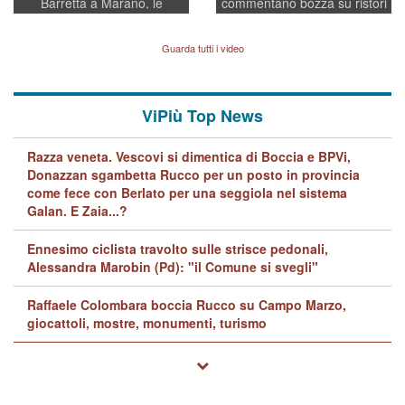
Barretta a Marano, le
commentano bozza su ristori
indagini dei carabinieri di
BPVi e Veneto Banca
Vicenza sul marito Angelo
Lavarra: più avvincenti di
Guarda tutti i video
quelle di... Barbara D'Urso
ViPiù Top News
Razza veneta. Vescovi si dimentica di Boccia e BPVi,
Donazzan sgambetta Rucco per un posto in provincia
come fece con Berlato per una seggiola nel sistema
Galan. E Zaia...?
Ennesimo ciclista travolto sulle strisce pedonali,
Alessandra Marobin (Pd): "il Comune si svegli"
Raffaele Colombara boccia Rucco su Campo Marzo,
giocattoli, mostre, monumenti, turismo