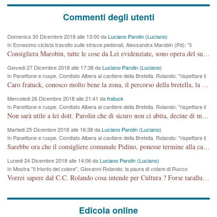
Commenti degli utenti
Domenica 30 Dicembre 2018 alle 13:00 da
Luciano Parolin (Luciano)
In Ennesimo ciclista travolto sulle strisce pedonali, Alessandra Marobin (Pd): "il
Comune si svegli"
Consigliera Marobin, tutte le cose da Lei evidenziate, sono opera del suo ex Assessore e compagno di Partito Antonio Marco Dalla Pozza Assessore alla "progettazione" di piste ciclabili e altre porcherie. A lui manderei il conto da saldare per incidenti e danni alle persone. E' ora che "finiamola." Avete perso rassegnatevi. qui IL SINDACO RUCCO NON C'ENTRA PER NIENTE. CAPITO!!!!!!!! Amen.
Giovedi 27 Dicembre 2018 alle 17:38 da
Luciano Parolin (Luciano)
In Panettone e ruspe, Comitato Albera al cantiere della Bretella. Rolando: "rispettare il
cronoprogramma"
Caro fratuck, conosco molto bene la zona, il percorso della bretella, la situazione dei cittadini, abito in Viale Trento. A partire dal 2003 ho partecipato al Comitato di Maddalene pro bretella, e a riunioni propositive per apportare modifiche al progetto. Numerose mie foto del territorio sono arrivate a Roma, altri miei interventi (non graditi dalla Sx) sono stati pubblicati dal GdV, assieme ad altri come Ciro Asproso, ora favorevole alla bretella. Ho partecipato alla raccolta firme per la chiusura della strada x 5 giorni eseguita dal Sindaco Hullwech per sforamento 180 Micro/g. Pertanto come impegno per la tematica sono apposto con la coscienza. Ora il Progetto è partito, fine! Voglio dire che la nuova Giunta "comunale" non c'entra più. L'opera sarà "malauguratamente" eseguita, ma non con il mio placet. Il Consigliere Comunale dovrebbe capire che la campagna elettorale è finita, con buona pace di tutti. Quello che invece dovrebbe interessare è la proprietà della strada, dall'uscita autostradale Ovest, sino alla Rotatoria dell'Albara, vi sono tre possessori: Autostrade SpA; La Provincia, il Comune. Come la mettiamo per il futuro ? I costi, da 50 sono saliti a 100 milioni di € come dire 20 milioni a KM (!) da non credere. Comunque si farà. Ma nessuno canti Vittoria, anzi meglio non farne un ulteriore fatto "partitico" per questioni elettorali o di seggio. Se mi manda la sua mail, sono disponibile ad inviare i documenti e le foto sopra descritte. Con ossequi, Luciano Parolin
Mercoledi 26 Dicembre 2018 alle 21:41 da
fratuck
In Panettone e ruspe, Comitato Albera al cantiere della Bretella. Rolando: "rispettare il
cronoprogramma"
Non sarà utile a lei dott. Parolin che di sicuro non ci abita, decine di migliaia di TIR, automobili e padroncini che passano quotidianamente per una strada appena rotabile, non è più possibile stendere i panni, attraversare la strada senza rischiare la morte, le case stanno crepando, i tempi sono cambiati e la bretella non passerà assolutamente per maddalene (ma cosa sta a dire?!), dia invece responsabilità a chi ha costruito tagliando la strada che doveva invece terminare a isola vicentina e non al moracchino lasciando Motta di Costabissara ancora in panne di traffico. I tempi sono cambiati dottore e se l'anagrafe della vita stagna nell'essere umano impressioni conservatrici, la società non le considera perchè va avanti, si industrializza e ha bisogno di infrastrutture e di sviluppo. Ultima considerazione, se è geloso di Rolando perchè vede in lui solo campagne politiche mentre si difendono i SOLI diritti dei cittadini, la preghiamo faccia considerazioni più appropriate. Saluti e complimenti per i suoi scritti.
Martedi 25 Dicembre 2018 alle 16:38 da
Luciano Parolin (Luciano)
In Panettone e ruspe, Comitato Albera al cantiere della Bretella. Rolando: "rispettare il
cronoprogramma"
Sarebbe ora che il consigliere comunale Pidino, ponesse termine alla campagna elettorale nel territorio del suo seggio Villaggio del Sole. La tiraca è iniziata, distruggerà 6 km di prateria ovest della città, ricca di fonti e sorgenti d'acqua. I cittadini di Maddalene non avranno più Pace la notte. Molta colpa per la costruzione di questa Strada è proprio del signor Rolando,dei suoi gazebo mobili e che vuol far passare questa opera VANDALICA come progetto "utile" a chi ? Non è cosa seria sig. Rolando!
Lunedi 24 Dicembre 2018 alle 14:06 da
Luciano Parolin (Luciano)
In Mostra "Il trionfo del colore", Giovanni Rolando: la paura di volare di Rucco
Vorrei sapere dal C.C. Rolando cosa intende per Cultura ? Forse tarallucci, vino e sagre, o spaghetti tricolori del PD ? Il continuo (s)parlare della mostra a Palazzo Chiericati caro consigliere DANNEGGIA FORTEMENTE l'immagine della città TUTTA e fa deviare i consensi che in RUSSIA (badi bene ex U.R.S.S.) sono ECCELLENTI. A livello artistico l'evento è di alta Valenza culturale, COMPITO di Tutta la Cittadinanza fare il possibile per propagandare l'iniziativa senza farne UN CASO PARTITICO come fa Lei da sempre. Meno Gazebo + Partecipazione! E così sia. Amen.
Edicola online