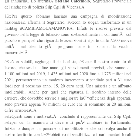
Stefano Caicchiolo
gli annunciâ€. Lo affermaÂ
, Segretario Provinciale
del sindacato di polizia Silp Cgil di Vicenza.Â
â€œPer questo abbiamo lanciato una campagna di mobilitazione
nazionaleâ€, afferma il Segretario, â€œcon lo slogan trasformato in un
hashtag #CAMBIAMOLAMANOVRA. Infatti le risorse previste dal
governo nella legge di bilancio sono sostanzialmente in continuitÃ col
passato e per quel che riguarda le assunzioni si riparte dalle 7.500 nuove
unitÃ nel triennio giÃ programmate e finanziate dalla vecchia
manovraâ€.Â
â€œNon soloâ€, aggiunge il sindacalista, â€œper il nostro contratto di
lavoro, che scade a fine anno, gli stanziamenti previsti, che vanno da
1.100 milioni nel 2019, 1.425 milioni nel 2020 fino a 1.775 milioni nel
2021, permetteranno un modesto incremento stipendiale pari a 31 euro
lordi per il prossimo anno. 15, 20 euro netti. Una miseria e un affronto
intollerabili. Anche per quel che riguarda il riordino interno delle
carriere, che dovrebbe servire a migliorare lâ€™efficienza degli apparati,
sono previsti appena 70 milioni di euro che si sommano ai 20 milioni.
Cifre irrisorieâ€.Â
â€œQuesti sono i motiviâ€,Â conclude il rappresentante del Silp Cgil,
â€œper cui la manovra si deve e si puÃ² cambiare in Parlamento.
Iniziamo dunque un percorso di mobilitazione che coinvolga anche il
nostro territorio con lâ€™obiettivo di sensibilizzare i parlamentari locali