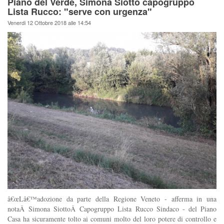
Piano del Verde, Simona Siotto capogruppo
Lista Rucco: "serve con urgenza"
Venerdi 12 Ottobre 2018 alle 14:54
â€œLâ€™adozione da parte della Regione Veneto - afferma in una
notaÂ Simona SiottoÂ Capogruppo Lista Rucco Sindaco - del Piano
Casa ha sicuramente tolto ai comuni molto del loro potere di controllo e