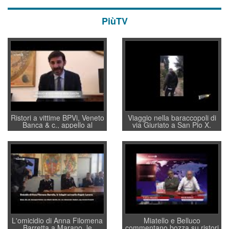
PiùTV
Ristori a vittime BPVi, Veneto
Viaggio nella baraccopoli di
Banca & c., appello al
via Giuriato a San Pio X.
sottosegretario Alessio
Vicenza ai Vicentini: “faremo
Villarosa: per mettere ordine
un regalo di Natale ai
convochi con Di Maio CNCU
residenti”
a supporto della cabina di
regia al Mef
L'omicidio di Anna Filomena
Miatello e Belluco
Barretta a Marano, le
commentano bozza su ristori