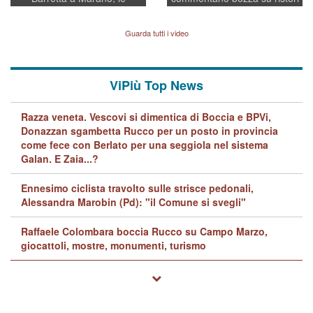
indagini dei carabinieri di
BPVi e Veneto Banca
Vicenza sul marito Angelo
Lavarra: più avvincenti di
Guarda tutti i video
quelle di... Barbara D'Urso
ViPiù Top News
Razza veneta. Vescovi si dimentica di Boccia e BPVi,
Donazzan sgambetta Rucco per un posto in provincia
come fece con Berlato per una seggiola nel sistema
Galan. E Zaia...?
Ennesimo ciclista travolto sulle strisce pedonali,
Alessandra Marobin (Pd): "il Comune si svegli"
Raffaele Colombara boccia Rucco su Campo Marzo,
giocattoli, mostre, monumenti, turismo