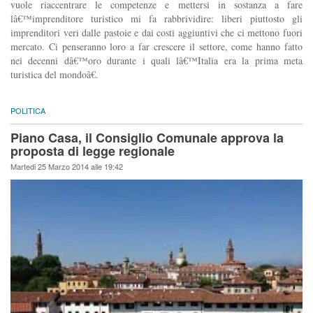
vuole riaccentrare le competenze e mettersi in sostanza a fare
lâ€™imprenditore turistico mi fa rabbrividire: liberi piuttosto gli
imprenditori veri dalle pastoie e dai costi aggiuntivi che ci mettono fuori
mercato. Ci penseranno loro a far crescere il settore, come hanno fatto
nei decenni dâ€™oro durante i quali lâ€™Italia era la prima meta
turistica del mondoâ€.
POLITICA
Piano Casa, il Consiglio Comunale approva la
proposta di legge regionale
Martedi 25 Marzo 2014 alle 19:42