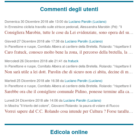
Commenti degli utenti
Domenica 30 Dicembre 2018 alle 13:00 da
Luciano Parolin (Luciano)
In Ennesimo ciclista travolto sulle strisce pedonali, Alessandra Marobin (Pd): "il
Comune si svegli"
Consigliera Marobin, tutte le cose da Lei evidenziate, sono opera del suo ex Assessore e compagno di Partito Antonio Marco Dalla Pozza Assessore alla "progettazione" di piste ciclabili e altre porcherie. A lui manderei il conto da saldare per incidenti e danni alle persone. E' ora che "finiamola." Avete perso rassegnatevi. qui IL SINDACO RUCCO NON C'ENTRA PER NIENTE. CAPITO!!!!!!!! Amen.
Giovedi 27 Dicembre 2018 alle 17:38 da
Luciano Parolin (Luciano)
In Panettone e ruspe, Comitato Albera al cantiere della Bretella. Rolando: "rispettare il
cronoprogramma"
Caro fratuck, conosco molto bene la zona, il percorso della bretella, la situazione dei cittadini, abito in Viale Trento. A partire dal 2003 ho partecipato al Comitato di Maddalene pro bretella, e a riunioni propositive per apportare modifiche al progetto. Numerose mie foto del territorio sono arrivate a Roma, altri miei interventi (non graditi dalla Sx) sono stati pubblicati dal GdV, assieme ad altri come Ciro Asproso, ora favorevole alla bretella. Ho partecipato alla raccolta firme per la chiusura della strada x 5 giorni eseguita dal Sindaco Hullwech per sforamento 180 Micro/g. Pertanto come impegno per la tematica sono apposto con la coscienza. Ora il Progetto è partito, fine! Voglio dire che la nuova Giunta "comunale" non c'entra più. L'opera sarà "malauguratamente" eseguita, ma non con il mio placet. Il Consigliere Comunale dovrebbe capire che la campagna elettorale è finita, con buona pace di tutti. Quello che invece dovrebbe interessare è la proprietà della strada, dall'uscita autostradale Ovest, sino alla Rotatoria dell'Albara, vi sono tre possessori: Autostrade SpA; La Provincia, il Comune. Come la mettiamo per il futuro ? I costi, da 50 sono saliti a 100 milioni di € come dire 20 milioni a KM (!) da non credere. Comunque si farà. Ma nessuno canti Vittoria, anzi meglio non farne un ulteriore fatto "partitico" per questioni elettorali o di seggio. Se mi manda la sua mail, sono disponibile ad inviare i documenti e le foto sopra descritte. Con ossequi, Luciano Parolin
Mercoledi 26 Dicembre 2018 alle 21:41 da
fratuck
In Panettone e ruspe, Comitato Albera al cantiere della Bretella. Rolando: "rispettare il
cronoprogramma"
Non sarà utile a lei dott. Parolin che di sicuro non ci abita, decine di migliaia di TIR, automobili e padroncini che passano quotidianamente per una strada appena rotabile, non è più possibile stendere i panni, attraversare la strada senza rischiare la morte, le case stanno crepando, i tempi sono cambiati e la bretella non passerà assolutamente per maddalene (ma cosa sta a dire?!), dia invece responsabilità a chi ha costruito tagliando la strada che doveva invece terminare a isola vicentina e non al moracchino lasciando Motta di Costabissara ancora in panne di traffico. I tempi sono cambiati dottore e se l'anagrafe della vita stagna nell'essere umano impressioni conservatrici, la società non le considera perchè va avanti, si industrializza e ha bisogno di infrastrutture e di sviluppo. Ultima considerazione, se è geloso di Rolando perchè vede in lui solo campagne politiche mentre si difendono i SOLI diritti dei cittadini, la preghiamo faccia considerazioni più appropriate. Saluti e complimenti per i suoi scritti.
Martedi 25 Dicembre 2018 alle 16:38 da
Luciano Parolin (Luciano)
In Panettone e ruspe, Comitato Albera al cantiere della Bretella. Rolando: "rispettare il
cronoprogramma"
Sarebbe ora che il consigliere comunale Pidino, ponesse termine alla campagna elettorale nel territorio del suo seggio Villaggio del Sole. La tiraca è iniziata, distruggerà 6 km di prateria ovest della città, ricca di fonti e sorgenti d'acqua. I cittadini di Maddalene non avranno più Pace la notte. Molta colpa per la costruzione di questa Strada è proprio del signor Rolando,dei suoi gazebo mobili e che vuol far passare questa opera VANDALICA come progetto "utile" a chi ? Non è cosa seria sig. Rolando!
Lunedi 24 Dicembre 2018 alle 14:06 da
Luciano Parolin (Luciano)
In Mostra "Il trionfo del colore", Giovanni Rolando: la paura di volare di Rucco
Vorrei sapere dal C.C. Rolando cosa intende per Cultura ? Forse tarallucci, vino e sagre, o spaghetti tricolori del PD ? Il continuo (s)parlare della mostra a Palazzo Chiericati caro consigliere DANNEGGIA FORTEMENTE l'immagine della città TUTTA e fa deviare i consensi che in RUSSIA (badi bene ex U.R.S.S.) sono ECCELLENTI. A livello artistico l'evento è di alta Valenza culturale, COMPITO di Tutta la Cittadinanza fare il possibile per propagandare l'iniziativa senza farne UN CASO PARTITICO come fa Lei da sempre. Meno Gazebo + Partecipazione! E così sia. Amen.
Edicola online