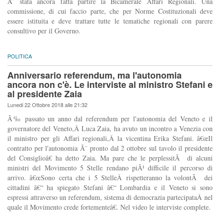
Ã¨ stata ancora fatta partire la Bicamerale Affari Regionali. Una
commissione, di cui faccio parte, che per Norme Costituzionali deve
essere istituita e deve trattare tutte le tematiche regionali con parere
consultivo per il Governo.
POLITICA
Anniversario referendum, ma l'autonomia
ancora non c'è. Le interviste al ministro Stefani e
al presidente Zaia
Lunedi 22 Ottobre 2018 alle 21:32
Ã‰ passato un anno dal referendum per l'autonomia del Veneto e il
governatore del Veneto,Â Luca Zaia, ha avuto un incontro a Venezia con
il ministro per gli Affari regionali,Â la vicentina Erika Stefani. â€œIl
contratto per l'autonomia Ã¨ pronto dal 2 ottobre sul tavolo il presidente
del Consiglioâ€ ha detto Zaia. Ma pare che le perplessitÃ di alcuni
ministri del Movimento 5 Stelle rendano piÃ¹ difficile il percorso di
arrivo. â€œSono certa che i 5 StelleÂ rispetteranno la volontÃ dei
cittadini â€“ ha spiegato Stefani â€“ Lombardia e il Veneto si sono
espressi attraverso un referendum, sistema di democrazia partecipataÂ nel
quale il Movimento crede fortementeâ€. Nel video le interviste complete.