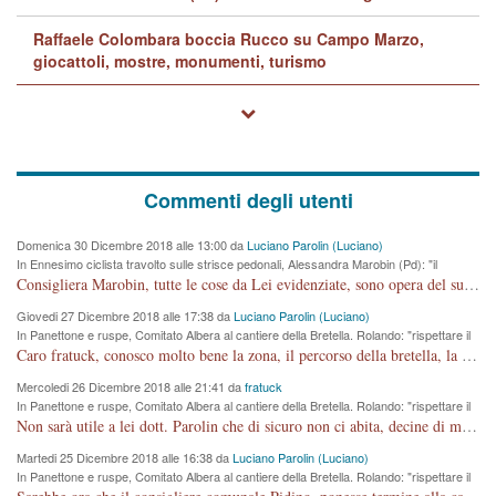
Raffaele Colombara boccia Rucco su Campo Marzo,
giocattoli, mostre, monumenti, turismo
Commenti degli utenti
Domenica 30 Dicembre 2018 alle 13:00 da
Luciano Parolin (Luciano)
In Ennesimo ciclista travolto sulle strisce pedonali, Alessandra Marobin (Pd): "il
Comune si svegli"
Consigliera Marobin, tutte le cose da Lei evidenziate, sono opera del suo ex Assessore e compagno di Partito Antonio Marco Dalla Pozza Assessore alla "progettazione" di piste ciclabili e altre porcherie. A lui manderei il conto da saldare per incidenti e danni alle persone. E' ora che "finiamola." Avete perso rassegnatevi. qui IL SINDACO RUCCO NON C'ENTRA PER NIENTE. CAPITO!!!!!!!! Amen.
Giovedi 27 Dicembre 2018 alle 17:38 da
Luciano Parolin (Luciano)
In Panettone e ruspe, Comitato Albera al cantiere della Bretella. Rolando: "rispettare il
cronoprogramma"
Caro fratuck, conosco molto bene la zona, il percorso della bretella, la situazione dei cittadini, abito in Viale Trento. A partire dal 2003 ho partecipato al Comitato di Maddalene pro bretella, e a riunioni propositive per apportare modifiche al progetto. Numerose mie foto del territorio sono arrivate a Roma, altri miei interventi (non graditi dalla Sx) sono stati pubblicati dal GdV, assieme ad altri come Ciro Asproso, ora favorevole alla bretella. Ho partecipato alla raccolta firme per la chiusura della strada x 5 giorni eseguita dal Sindaco Hullwech per sforamento 180 Micro/g. Pertanto come impegno per la tematica sono apposto con la coscienza. Ora il Progetto è partito, fine! Voglio dire che la nuova Giunta "comunale" non c'entra più. L'opera sarà "malauguratamente" eseguita, ma non con il mio placet. Il Consigliere Comunale dovrebbe capire che la campagna elettorale è finita, con buona pace di tutti. Quello che invece dovrebbe interessare è la proprietà della strada, dall'uscita autostradale Ovest, sino alla Rotatoria dell'Albara, vi sono tre possessori: Autostrade SpA; La Provincia, il Comune. Come la mettiamo per il futuro ? I costi, da 50 sono saliti a 100 milioni di € come dire 20 milioni a KM (!) da non credere. Comunque si farà. Ma nessuno canti Vittoria, anzi meglio non farne un ulteriore fatto "partitico" per questioni elettorali o di seggio. Se mi manda la sua mail, sono disponibile ad inviare i documenti e le foto sopra descritte. Con ossequi, Luciano Parolin
Mercoledi 26 Dicembre 2018 alle 21:41 da
fratuck
In Panettone e ruspe, Comitato Albera al cantiere della Bretella. Rolando: "rispettare il
cronoprogramma"
Non sarà utile a lei dott. Parolin che di sicuro non ci abita, decine di migliaia di TIR, automobili e padroncini che passano quotidianamente per una strada appena rotabile, non è più possibile stendere i panni, attraversare la strada senza rischiare la morte, le case stanno crepando, i tempi sono cambiati e la bretella non passerà assolutamente per maddalene (ma cosa sta a dire?!), dia invece responsabilità a chi ha costruito tagliando la strada che doveva invece terminare a isola vicentina e non al moracchino lasciando Motta di Costabissara ancora in panne di traffico. I tempi sono cambiati dottore e se l'anagrafe della vita stagna nell'essere umano impressioni conservatrici, la società non le considera perchè va avanti, si industrializza e ha bisogno di infrastrutture e di sviluppo. Ultima considerazione, se è geloso di Rolando perchè vede in lui solo campagne politiche mentre si difendono i SOLI diritti dei cittadini, la preghiamo faccia considerazioni più appropriate. Saluti e complimenti per i suoi scritti.
Martedi 25 Dicembre 2018 alle 16:38 da
Luciano Parolin (Luciano)
In Panettone e ruspe, Comitato Albera al cantiere della Bretella. Rolando: "rispettare il
cronoprogramma"