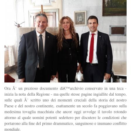
Ora Ã¨ un prezioso documento dâ€™archivio conservato in una teca -
inizia la nota della Regione - ma quelle stesse pagine ingiallite dal tempo,
sulle quali Ã¨ scritto uno dei momenti cruciali della storia del nostro
Paese e del nostro continente, esattamente un secolo fa poggiavano sulla
medesima tovaglia macchiata che ancor oggi avvolge il tavolo rotondo
attorno al quale uomini potenti sedettero per discutere le condizioni che
portarono alla fine del primo drammatico, sanguinoso e inumano conflitto
mondiale.