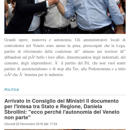
Grandi opere, manovra e autonomia. Gli amministratori locali di
centrodestra nel Veneto sono anime in pena, preoccupati che la Lega,
partito di riferimento della coalizione â€“ almeno nei territori â€“
abbandoni sul piÃ¹ bello i loro affari, dimenticandosi degli industriali, del
cemento, degli imprenditori. Ãˆ il partito del Pil, che non vuol sentir
parlare di assistenzialismo e di stop alla Tav, alla Pedemontana e a tutto
ciÃ² che Ã¨ benzina per le industrie.
POLITICA
Arrivato in Consiglio dei Ministri il documento
per l'intesa tra Stato e Regione, Daniela
Sbrollini: "ecco perché l'autonomia del Veneto
non parte"
Giovedi 22 Novembre 2018 alle 17:24