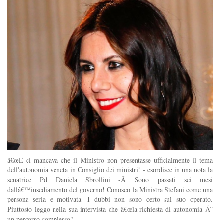
â€œE ci mancava che il Ministro non presentasse ufficialmente il tema
dell'autonomia veneta in Consiglio dei ministri! - esordisce in una nota la
senatrice Pd Daniela Sbrollini -Â Sono passati sei mesi
dallâ€™insediamento del governo! Conosco la Ministra Stefani come una
persona seria e motivata. I dubbi non sono certo sul suo operato.
Piuttosto leggo nella sua intervista che â€œla richiesta di autonomia Ã¨
un percorso complesso".