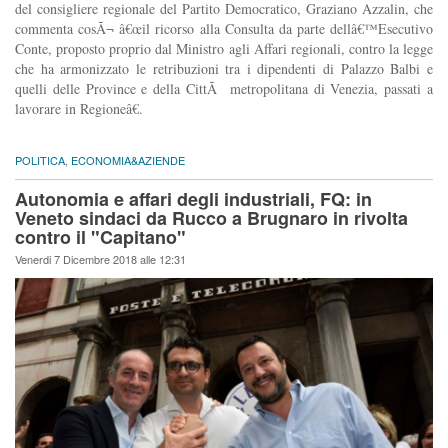
del consigliere regionale del Partito Democratico, Graziano Azzalin, che
commenta cosÃ¬ â€œil ricorso alla Consulta da parte dellâ€™Esecutivo
Conte, proposto proprio dal Ministro agli Affari regionali, contro la legge
che ha armonizzato le retribuzioni tra i dipendenti di Palazzo Balbi e
quelli delle Province e della CittÃ metropolitana di Venezia, passati a
lavorare in Regioneâ€.
POLITICA
,
ECONOMIA&AZIENDE
Autonomia e affari degli industriali, FQ: in
Veneto sindaci da Rucco a Brugnaro in rivolta
contro il "Capitano"
Venerdi 7 Dicembre 2018 alle 12:31