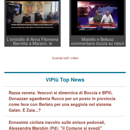
a supporto della cabina di
regia al Mef
L'omicidio di Anna Filomena
Miatello e Belluco
Barretta a Marano, le
commentano bozza su ristori
indagini dei carabinieri di
BPVi e Veneto Banca
Vicenza sul marito Angelo
Lavarra: più avvincenti di
Guarda tutti i video
quelle di... Barbara D'Urso
ViPiù Top News
Razza veneta. Vescovi si dimentica di Boccia e BPVi,
Donazzan sgambetta Rucco per un posto in provincia
come fece con Berlato per una seggiola nel sistema
Galan. E Zaia...?
Ennesimo ciclista travolto sulle strisce pedonali,
Alessandra Marobin (Pd): "il Comune si svegli"