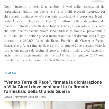
Dopo l'incontro di ieri, 8 novembre, al Mef delle associazioni dei
risparmiatori (giusto per quelle vere) e di molti avvocati (scorretto per
chi specula direttamente e/o con finte associazioni a copertura, leggi il
nostroÂ appello "taglia costi legali") le vittime della mala gestio e dei
mancati o pilotati controlli delle banche venete, e non solo in Lca, oltre
che delle quattro banche risolte sono indifese di fronte al prevedibile e
solito tam tam di notizie piÃ¹ o meno risolutive del dramma che affligge
soprattutto i 210.000 "soci" di Banca Popolare di Vicenza e Veneto
Banca, che giÃ tra fine aprile e i primi di giugno 2016 avevano visto le
loro azioni passare da decine di euro di valore fittizio a dieci centesimi,
anche questi tragicamente falsi perchÃ© dal 25 giugno 2017 sono
diventati zero con la messa in LCA delle due banche.
POLITICA
“Veneto Terra di Pace”, firmata la dichiarazione
a Villa Giusti dove cent’anni fa fu firmato
l’armistizio della Grande Guerra
Sabato 3 Novembre 2018 alle 18:16