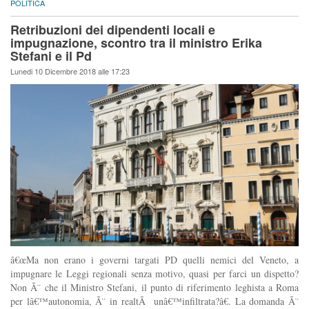
POLITICA
Retribuzioni dei dipendenti locali e
impugnazione, scontro tra il ministro Erika
Stefani e il Pd
Lunedi 10 Dicembre 2018 alle 17:23
â€œMa non erano i governi targati PD quelli nemici del Veneto, a
impugnare le Leggi regionali senza motivo, quasi per farci un dispetto?
Non Ã¨ che il Ministro Stefani, il punto di riferimento leghista a Roma
per lâ€™autonomia, Ã¨ in realtÃ unâ€™infiltrata?â€. La domanda Ã¨