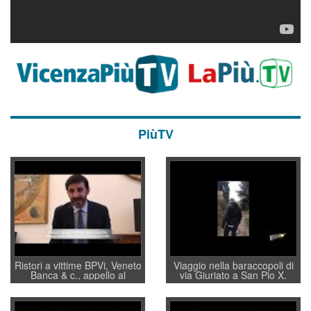
PiùTV
Ristori a vittime BPVi, Veneto
Viaggio nella baraccopoli di
Banca & c., appello al
via Giuriato a San Pio X.
sottosegretario Alessio
Vicenza ai Vicentini: “faremo
Villarosa: per mettere ordine
un regalo di Natale ai
convochi con Di Maio CNCU
residenti”