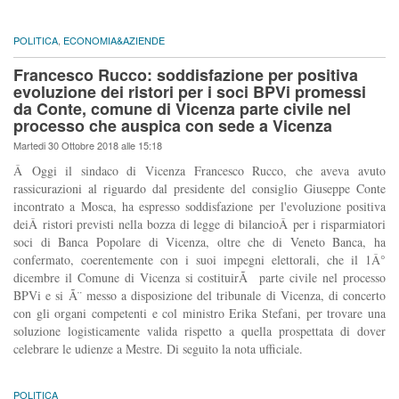
POLITICA
,
ECONOMIA&AZIENDE
Francesco Rucco: soddisfazione per positiva
evoluzione dei ristori per i soci BPVi promessi
da Conte, comune di Vicenza parte civile nel
processo che auspica con sede a Vicenza
Martedi 30 Ottobre 2018 alle 15:18
Â Oggi il sindaco di Vicenza Francesco Rucco, che aveva avuto
rassicurazioni al riguardo dal presidente del consiglio Giuseppe Conte
incontrato a Mosca, ha espresso soddisfazione per l'evoluzione positiva
deiÂ ristori previsti nella bozza di legge di bilancioÂ per i risparmiatori
soci di Banca Popolare di Vicenza, oltre che di Veneto Banca, ha
confermato, coerentemente con i suoi impegni elettorali, che il 1Â°
dicembre il Comune di Vicenza si costituirÃ parte civile nel processo
BPVi e si Ã¨ messo a disposizione del tribunale di Vicenza, di concerto
con gli organi competenti e col ministro Erika Stefani, per trovare una
soluzione logisticamente valida rispetto a quella prospettata di dover
celebrare le udienze a Mestre. Di seguito la nota ufficiale.
POLITICA