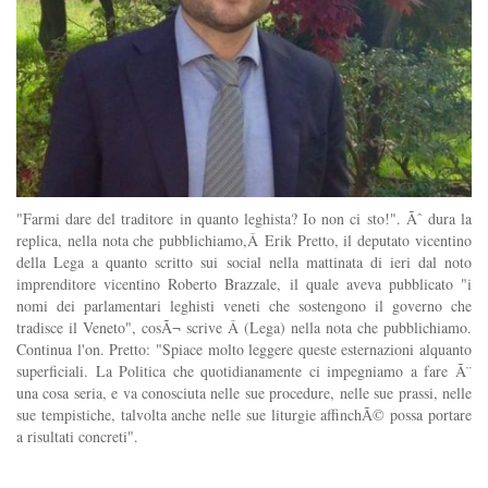
"Farmi dare del traditore in quanto leghista? Io non ci sto!". Ãˆ dura la
replica, nella nota che pubblichiamo,Â Erik Pretto, il deputato vicentino
della Lega a quanto scritto sui social nella mattinata di ieri dal noto
imprenditore vicentino Roberto Brazzale, il quale aveva pubblicato "i
nomi dei parlamentari leghisti veneti che sostengono il governo che
tradisce il Veneto", cosÃ¬ scrive Â (Lega) nella nota che pubblichiamo.
Continua l'on. Pretto: "Spiace molto leggere queste esternazioni alquanto
superficiali. La Politica che quotidianamente ci impegniamo a fare Ã¨
una cosa seria, e va conosciuta nelle sue procedure, nelle sue prassi, nelle
sue tempistiche, talvolta anche nelle sue liturgie affinchÃ© possa portare
a risultati concreti".