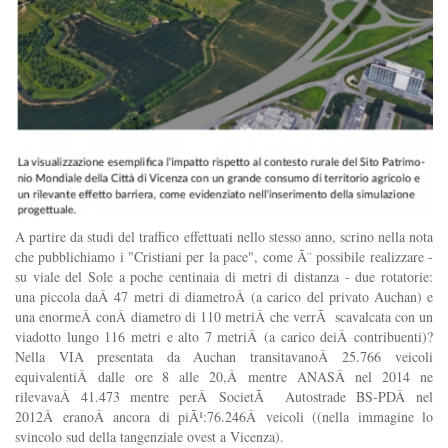
A partire da studi del traffico effettuati nello stesso anno, scrino nella nota
che pubblichiamo i "Cristiani per la pace", come Ã¨ possibile realizzare -
su viale del Sole a poche centinaia di metri di distanza - due rotatorie:
una piccola daÂ 47 metri di diametroÂ (a carico del privato Auchan) e
una enormeÂ conÂ diametro di 110 metriÂ che verrÃ scavalcata con un
viadotto lungo 116 metri e alto 7 metriÂ (a carico deiÂ contribuenti)?
Nella VIA presentata da Auchan transitavanoÂ 25.766 veicoli
equivalentiÂ dalle ore 8 alle 20,Â mentre ANASÂ nel 2014 ne
rilevavaÂ 41.473 mentre perÂ SocietÃ Autostrade BS-PDÂ nel
2012Â eranoÂ ancora di piÃ¹:76.246Â veicoli ((nella immagine lo
svincolo sud della tangenziale ovest a Vicenza).