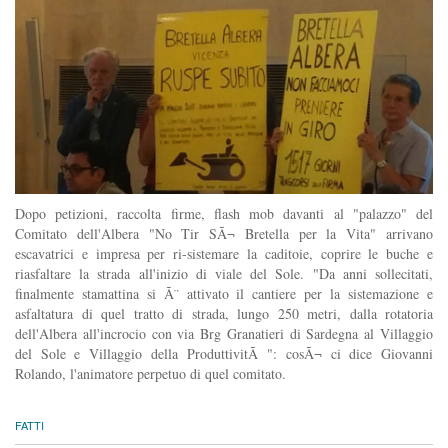
Dopo petizioni, raccolta firme, flash mob davanti al "palazzo" del
Comitato dell'Albera "No Tir SÃ¬ Bretella per la Vita" arrivano
escavatrici e impresa per ri-sistemare la caditoie, coprire le buche e
riasfaltare la strada all'inizio di viale del Sole. "Da anni sollecitati,
finalmente stamattina si Ã¨ attivato il cantiere per la sistemazione e
asfaltatura di quel tratto di strada, lungo 250 metri, dalla rotatoria
dell'Albera all'incrocio con via Brg Granatieri di Sardegna al Villaggio
del Sole e Villaggio della ProduttivitÃ ": cosÃ¬ ci dice Giovanni
Rolando, l'animatore perpetuo di quel comitato.
FATTI