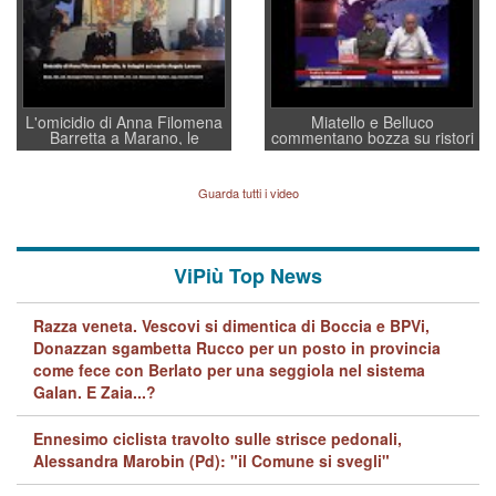
L'omicidio di Anna Filomena
Miatello e Belluco
Barretta a Marano, le
commentano bozza su ristori
indagini dei carabinieri di
BPVi e Veneto Banca
Vicenza sul marito Angelo
Lavarra: più avvincenti di
Guarda tutti i video
quelle di... Barbara D'Urso
ViPiù Top News
Razza veneta. Vescovi si dimentica di Boccia e BPVi,
Donazzan sgambetta Rucco per un posto in provincia
come fece con Berlato per una seggiola nel sistema
Galan. E Zaia...?
Ennesimo ciclista travolto sulle strisce pedonali,
Alessandra Marobin (Pd): "il Comune si svegli"