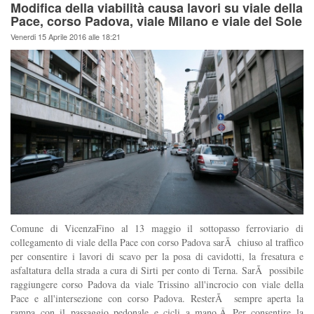
Modifica della viabilità causa lavori su viale della
Pace, corso Padova, viale Milano e viale del Sole
Venerdi 15 Aprile 2016 alle 18:21
Comune di VicenzaFino al 13 maggio il sottopasso ferroviario di
collegamento di viale della Pace con corso Padova sarÃ chiuso al traffico
per consentire i lavori di scavo per la posa di cavidotti, la fresatura e
asfaltatura della strada a cura di Sirti per conto di Terna. SarÃ possibile
raggiungere corso Padova da viale Trissino all'incrocio con viale della
Pace e all'intersezione con corso Padova. ResterÃ sempre aperta la
rampa con il passaggio pedonale e cicli a mano.Â Per consentire la