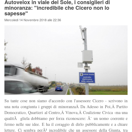
Autovelox in viale del Sole, i consiglieri di
minoranza: "incredibile che Cicero non lo
sapesse"
Mercoledi 14 Novembre 2018 alle 22:36
Su tante cose non siamo d'accordo con l'assessore Cicero - scrivono in
una nota congiunta i gruppi di minoranzaÂ Da Adesso in Poi,Â Partito
Democratico, Quartieri al Centro,Â Vinova,Â Coalizione Civica -ma una
qualitÃ gliela dobbiamo per forza riconoscere: Ã¨ un uomo coerente e
fermo nelle sue idee. E ha il coraggio di dirlo pubblicamente e a chiare
lettere. Ci sembra perÃ² incredibile che un assessore della Giunta, tra