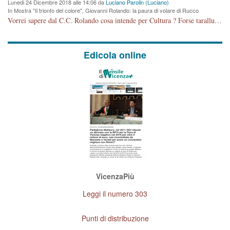
Lunedi 24 Dicembre 2018 alle 14:06 da
Luciano Parolin (Luciano)
In Mostra "Il trionfo del colore", Giovanni Rolando: la paura di volare di Rucco
Vorrei sapere dal C.C. Rolando cosa intende per Cultura ? Forse tarallucci, vino e sagre, o spaghetti tricolori del PD ? Il continuo (s)parlare della mostra a Palazzo Chiericati caro consigliere DANNEGGIA FORTEMENTE l'immagine della città TUTTA e fa deviare i consensi che in RUSSIA (badi bene ex U.R.S.S.) sono ECCELLENTI. A livello artistico l'evento è di alta Valenza culturale, COMPITO di Tutta la Cittadinanza fare il possibile per propagandare l'iniziativa senza farne UN CASO PARTITICO come fa Lei da sempre. Meno Gazebo + Partecipazione! E così sia. Amen.
Edicola online
VicenzaPiù
Leggi il numero 303
Punti di distribuzione