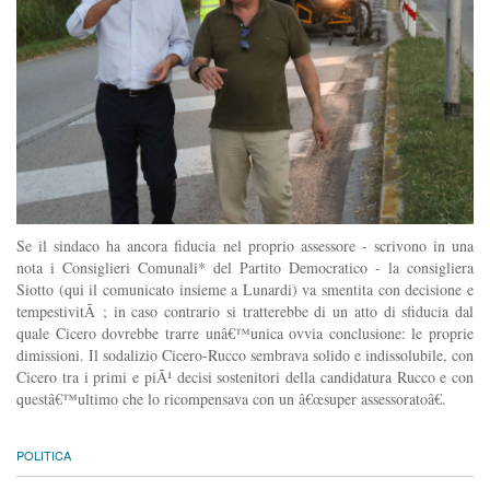
Se il sindaco ha ancora fiducia nel proprio assessore - scrivono in una
nota i Consiglieri Comunali* del Partito Democratico - la consigliera
Siotto (qui il comunicato insieme a Lunardi) va smentita con decisione e
tempestivitÃ ; in caso contrario si tratterebbe di un atto di sfiducia dal
quale Cicero dovrebbe trarre unâ€™unica ovvia conclusione: le proprie
dimissioni. Il sodalizio Cicero-Rucco sembrava solido e indissolubile, con
Cicero tra i primi e piÃ¹ decisi sostenitori della candidatura Rucco e con
questâ€™ultimo che lo ricompensava con un â€œsuper assessoratoâ€.
POLITICA