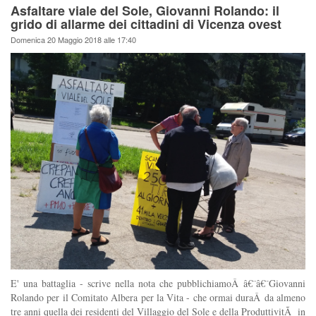
Asfaltare viale del Sole, Giovanni Rolando: il
grido di allarme dei cittadini di Vicenza ovest
Domenica 20 Maggio 2018 alle 17:40
E' una battaglia - scrive nella nota che pubblichiamoÂ â€¨â€¨Giovanni
Rolando per il Comitato Albera per la Vita - che ormai duraÂ da almeno
tre anni quella dei residenti del Villaggio del Sole e della ProduttivitÃ in