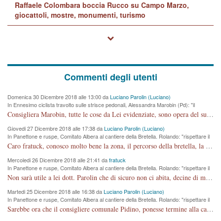
Raffaele Colombara boccia Rucco su Campo Marzo,
giocattoli, mostre, monumenti, turismo
Commenti degli utenti
Domenica 30 Dicembre 2018 alle 13:00 da
Luciano Parolin (Luciano)
In Ennesimo ciclista travolto sulle strisce pedonali, Alessandra Marobin (Pd): "il
Comune si svegli"
Consigliera Marobin, tutte le cose da Lei evidenziate, sono opera del suo ex Assessore e compagno di Partito Antonio Marco Dalla Pozza Assessore alla "progettazione" di piste ciclabili e altre porcherie. A lui manderei il conto da saldare per incidenti e danni alle persone. E' ora che "finiamola." Avete perso rassegnatevi. qui IL SINDACO RUCCO NON C'ENTRA PER NIENTE. CAPITO!!!!!!!! Amen.
Giovedi 27 Dicembre 2018 alle 17:38 da
Luciano Parolin (Luciano)
In Panettone e ruspe, Comitato Albera al cantiere della Bretella. Rolando: "rispettare il
cronoprogramma"
Caro fratuck, conosco molto bene la zona, il percorso della bretella, la situazione dei cittadini, abito in Viale Trento. A partire dal 2003 ho partecipato al Comitato di Maddalene pro bretella, e a riunioni propositive per apportare modifiche al progetto. Numerose mie foto del territorio sono arrivate a Roma, altri miei interventi (non graditi dalla Sx) sono stati pubblicati dal GdV, assieme ad altri come Ciro Asproso, ora favorevole alla bretella. Ho partecipato alla raccolta firme per la chiusura della strada x 5 giorni eseguita dal Sindaco Hullwech per sforamento 180 Micro/g. Pertanto come impegno per la tematica sono apposto con la coscienza. Ora il Progetto è partito, fine! Voglio dire che la nuova Giunta "comunale" non c'entra più. L'opera sarà "malauguratamente" eseguita, ma non con il mio placet. Il Consigliere Comunale dovrebbe capire che la campagna elettorale è finita, con buona pace di tutti. Quello che invece dovrebbe interessare è la proprietà della strada, dall'uscita autostradale Ovest, sino alla Rotatoria dell'Albara, vi sono tre possessori: Autostrade SpA; La Provincia, il Comune. Come la mettiamo per il futuro ? I costi, da 50 sono saliti a 100 milioni di € come dire 20 milioni a KM (!) da non credere. Comunque si farà. Ma nessuno canti Vittoria, anzi meglio non farne un ulteriore fatto "partitico" per questioni elettorali o di seggio. Se mi manda la sua mail, sono disponibile ad inviare i documenti e le foto sopra descritte. Con ossequi, Luciano Parolin
Mercoledi 26 Dicembre 2018 alle 21:41 da
fratuck
In Panettone e ruspe, Comitato Albera al cantiere della Bretella. Rolando: "rispettare il
cronoprogramma"
Non sarà utile a lei dott. Parolin che di sicuro non ci abita, decine di migliaia di TIR, automobili e padroncini che passano quotidianamente per una strada appena rotabile, non è più possibile stendere i panni, attraversare la strada senza rischiare la morte, le case stanno crepando, i tempi sono cambiati e la bretella non passerà assolutamente per maddalene (ma cosa sta a dire?!), dia invece responsabilità a chi ha costruito tagliando la strada che doveva invece terminare a isola vicentina e non al moracchino lasciando Motta di Costabissara ancora in panne di traffico. I tempi sono cambiati dottore e se l'anagrafe della vita stagna nell'essere umano impressioni conservatrici, la società non le considera perchè va avanti, si industrializza e ha bisogno di infrastrutture e di sviluppo. Ultima considerazione, se è geloso di Rolando perchè vede in lui solo campagne politiche mentre si difendono i SOLI diritti dei cittadini, la preghiamo faccia considerazioni più appropriate. Saluti e complimenti per i suoi scritti.
Martedi 25 Dicembre 2018 alle 16:38 da
Luciano Parolin (Luciano)
In Panettone e ruspe, Comitato Albera al cantiere della Bretella. Rolando: "rispettare il
cronoprogramma"
Sarebbe ora che il consigliere comunale Pidino, ponesse termine alla campagna elettorale nel territorio del suo seggio Villaggio del Sole. La tiraca è iniziata, distruggerà 6 km di prateria ovest della città, ricca di fonti e sorgenti d'acqua. I cittadini di Maddalene non avranno più Pace la notte. Molta colpa per la costruzione di questa Strada è proprio del signor Rolando,dei suoi gazebo mobili e che vuol far passare questa opera VANDALICA come progetto "utile" a chi ? Non è cosa seria sig. Rolando!