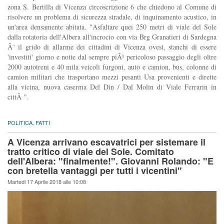
zona S. Bertilla di Vicenza circoscrizione 6 che chiedono al Comune di
risolvere un problema di sicurezza stradale, di inquinamento acustico, in
un'area densamente abitata. "Asfaltare quei 250 metri di viale del Sole
dalla rotatoria dell'Albera all'incrocio con via Brg Granatieri di Sardegna
Ã¨ il grido di allarme dei cittadini di Vicenza ovest, stanchi di essere
'investiti' giorno e notte dal sempre piÃ¹ pericoloso passaggio degli oltre
2000 autotreni e 40 mila veicoli furgoni, auto e camion, bus, colonne di
camion militari che trasportano mezzi pesanti Usa provenienti e dirette
alla vicina, nuova caserma Del Din / Dal Molin di Viale Ferrarin in
cittÃ ".
POLITICA
,
FATTI
A Vicenza arrivano escavatrici per sistemare il
tratto critico di viale del Sole. Comitato
dell'Albera: "finalmente!". Giovanni Rolando: "E
con bretella vantaggi per tutti i vicentini"
Martedi 17 Aprile 2018 alle 10:08