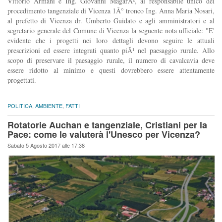
Vittorio Armani e Ing. Giovanni MagarÃ², al responsabile unico del
procedimento tangenziale di Vicenza 1Â° tronco Ing. Anna Maria Nosari,
al prefetto di Vicenza dr. Umberto Guidato e agli amministratori e al
segretario generale del Comune di Vicenza la seguente nota ufficiale: "E'
evidente che i progetti nei loro dettagli devono seguire le attuali
prescrizioni ed essere integrati quanto piÃ¹ nel paesaggio rurale. Allo
scopo di preservare il paesaggio rurale, il numero di cavalcavia deve
essere ridotto al minimo e questi dovrebbero essere attentamente
progettati.
POLITICA
,
AMBIENTE
,
FATTI
Rotatorie Auchan e tangenziale, Cristiani per la
Pace: come le valuterà l'Unesco per Vicenza?
Sabato 5 Agosto 2017 alle 17:38