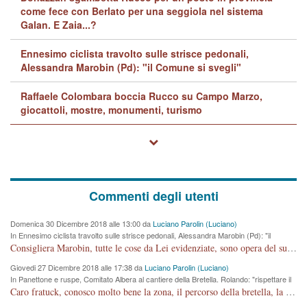
come fece con Berlato per una seggiola nel sistema
Galan. E Zaia...?
Ennesimo ciclista travolto sulle strisce pedonali,
Alessandra Marobin (Pd): "il Comune si svegli"
Raffaele Colombara boccia Rucco su Campo Marzo,
giocattoli, mostre, monumenti, turismo
Commenti degli utenti
Domenica 30 Dicembre 2018 alle 13:00 da
Luciano Parolin (Luciano)
In Ennesimo ciclista travolto sulle strisce pedonali, Alessandra Marobin (Pd): "il
Comune si svegli"
Consigliera Marobin, tutte le cose da Lei evidenziate, sono opera del suo ex Assessore e compagno di Partito Antonio Marco Dalla Pozza Assessore alla "progettazione" di piste ciclabili e altre porcherie. A lui manderei il conto da saldare per incidenti e danni alle persone. E' ora che "finiamola." Avete perso rassegnatevi. qui IL SINDACO RUCCO NON C'ENTRA PER NIENTE. CAPITO!!!!!!!! Amen.
Giovedi 27 Dicembre 2018 alle 17:38 da
Luciano Parolin (Luciano)
In Panettone e ruspe, Comitato Albera al cantiere della Bretella. Rolando: "rispettare il
cronoprogramma"
Caro fratuck, conosco molto bene la zona, il percorso della bretella, la situazione dei cittadini, abito in Viale Trento. A partire dal 2003 ho partecipato al Comitato di Maddalene pro bretella, e a riunioni propositive per apportare modifiche al progetto. Numerose mie foto del territorio sono arrivate a Roma, altri miei interventi (non graditi dalla Sx) sono stati pubblicati dal GdV, assieme ad altri come Ciro Asproso, ora favorevole alla bretella. Ho partecipato alla raccolta firme per la chiusura della strada x 5 giorni eseguita dal Sindaco Hullwech per sforamento 180 Micro/g. Pertanto come impegno per la tematica sono apposto con la coscienza. Ora il Progetto è partito, fine! Voglio dire che la nuova Giunta "comunale" non c'entra più. L'opera sarà "malauguratamente" eseguita, ma non con il mio placet. Il Consigliere Comunale dovrebbe capire che la campagna elettorale è finita, con buona pace di tutti. Quello che invece dovrebbe interessare è la proprietà della strada, dall'uscita autostradale Ovest, sino alla Rotatoria dell'Albara, vi sono tre possessori: Autostrade SpA; La Provincia, il Comune. Come la mettiamo per il futuro ? I costi, da 50 sono saliti a 100 milioni di € come dire 20 milioni a KM (!) da non credere. Comunque si farà. Ma nessuno canti Vittoria, anzi meglio non farne un ulteriore fatto "partitico" per questioni elettorali o di seggio. Se mi manda la sua mail, sono disponibile ad inviare i documenti e le foto sopra descritte. Con ossequi, Luciano Parolin