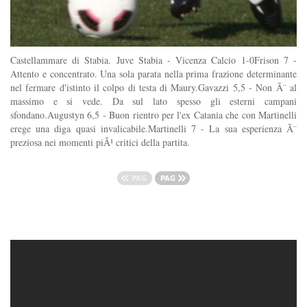
Castellammare di Stabia. Juve Stabia - Vicenza Calcio 1-0Frison 7 -
Attento e concentrato. Una sola parata nella prima frazione determinante
nel fermare d'istinto il colpo di testa di Maury.Gavazzi 5,5 - Non Ã¨ al
massimo e si vede. Da sul lato spesso gli esterni campani
sfondano.Augustyn 6,5 - Buon rientro per l'ex Catania che con Martinelli
erege una diga quasi invalicabile.Martinelli 7 - La sua esperienza Ã¨
preziosa nei momenti piÃ¹ critici della partita.