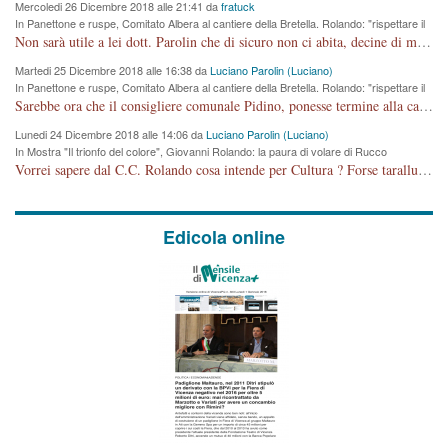
Mercoledi 26 Dicembre 2018 alle 21:41 da
fratuck
In Panettone e ruspe, Comitato Albera al cantiere della Bretella. Rolando: "rispettare il
cronoprogramma"
Non sarà utile a lei dott. Parolin che di sicuro non ci abita, decine di migliaia di TIR, automobili e padroncini che passano quotidianamente per una strada appena rotabile, non è più possibile stendere i panni, attraversare la strada senza rischiare la morte, le case stanno crepando, i tempi sono cambiati e la bretella non passerà assolutamente per maddalene (ma cosa sta a dire?!), dia invece responsabilità a chi ha costruito tagliando la strada che doveva invece terminare a isola vicentina e non al moracchino lasciando Motta di Costabissara ancora in panne di traffico. I tempi sono cambiati dottore e se l'anagrafe della vita stagna nell'essere umano impressioni conservatrici, la società non le considera perchè va avanti, si industrializza e ha bisogno di infrastrutture e di sviluppo. Ultima considerazione, se è geloso di Rolando perchè vede in lui solo campagne politiche mentre si difendono i SOLI diritti dei cittadini, la preghiamo faccia considerazioni più appropriate. Saluti e complimenti per i suoi scritti.
Martedi 25 Dicembre 2018 alle 16:38 da
Luciano Parolin (Luciano)
In Panettone e ruspe, Comitato Albera al cantiere della Bretella. Rolando: "rispettare il
cronoprogramma"
Sarebbe ora che il consigliere comunale Pidino, ponesse termine alla campagna elettorale nel territorio del suo seggio Villaggio del Sole. La tiraca è iniziata, distruggerà 6 km di prateria ovest della città, ricca di fonti e sorgenti d'acqua. I cittadini di Maddalene non avranno più Pace la notte. Molta colpa per la costruzione di questa Strada è proprio del signor Rolando,dei suoi gazebo mobili e che vuol far passare questa opera VANDALICA come progetto "utile" a chi ? Non è cosa seria sig. Rolando!
Lunedi 24 Dicembre 2018 alle 14:06 da
Luciano Parolin (Luciano)
In Mostra "Il trionfo del colore", Giovanni Rolando: la paura di volare di Rucco
Vorrei sapere dal C.C. Rolando cosa intende per Cultura ? Forse tarallucci, vino e sagre, o spaghetti tricolori del PD ? Il continuo (s)parlare della mostra a Palazzo Chiericati caro consigliere DANNEGGIA FORTEMENTE l'immagine della città TUTTA e fa deviare i consensi che in RUSSIA (badi bene ex U.R.S.S.) sono ECCELLENTI. A livello artistico l'evento è di alta Valenza culturale, COMPITO di Tutta la Cittadinanza fare il possibile per propagandare l'iniziativa senza farne UN CASO PARTITICO come fa Lei da sempre. Meno Gazebo + Partecipazione! E così sia. Amen.
Edicola online