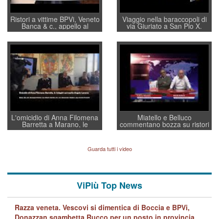
Ristori a vittime BPVi, Veneto
Viaggio nella baraccopoli di
Banca & c., appello al
via Giuriato a San Pio X.
sottosegretario Alessio
Vicenza ai Vicentini: “faremo
Villarosa: per mettere ordine
un regalo di Natale ai
convochi con Di Maio CNCU
residenti”
a supporto della cabina di
regia al Mef
L'omicidio di Anna Filomena
Miatello e Belluco
Barretta a Marano, le
commentano bozza su ristori
indagini dei carabinieri di
BPVi e Veneto Banca
Vicenza sul marito Angelo
Lavarra: più avvincenti di
Guarda tutti i video
quelle di... Barbara D'Urso
ViPiù Top News
Razza veneta. Vescovi si dimentica di Boccia e BPVi,
Donazzan sgambetta Rucco per un posto in provincia