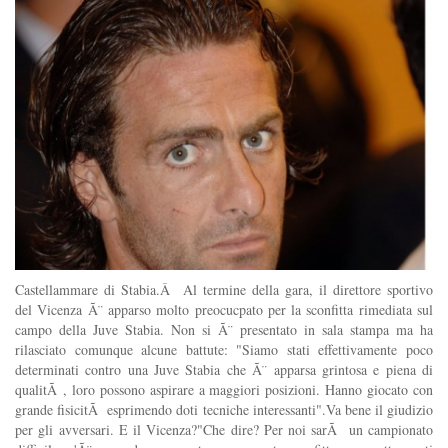
Castellammare di Stabia.Â Al termine della gara, il direttore sportivo
del Vicenza Ã¨ apparso molto preocucpato per la sconfitta rimediata sul
campo della Juve Stabia. Non si Ã¨ presentato in sala stampa ma ha
rilasciato comunque alcune battute: "Siamo stati effettivamente poco
determinati contro una Juve Stabia che Ã¨ apparsa grintosa e piena di
qualitÃ , loro possono aspirare a maggiori posizioni. Hanno giocato con
grande fisicitÃ esprimendo doti tecniche interessanti".Va bene il giudizio
per gli avversari. E il Vicenza?"Che dire? Per noi sarÃ un campionato