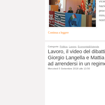
vice
nazi
pro
min
nost
Continua a leggere
Categorie:
Politica
,
Lavoro
,
Economia&Aziende
Lavoro, il video del diba
Giorgio Langella e Mattia 
ad arrendersi in un regime
Mercoledi 5 Settembre 2018 alle 13:50