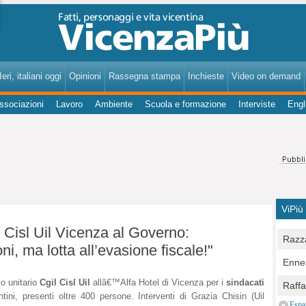
VicenzaPiù - Notizie, Inchieste, Analisi su Vicenza e provincia
eri, italiani oggi
Opinioni
Rassegna stampa
Inchieste
Video on demand
ssociazioni
Lavoro
Ambiente
Scuola e formazione
Interviste
Engl
ViPiù
 Cisl Uil Vicenza al Governo:
Razza
i, ma lotta all’evasione fiscale!"
Bocc
Ennes
per u
pedon
vo unitario
Cgil Cisl Uil
allâ€™Alfa Hotel di Vicenza per i
sindacati
Berla
Raff
Comun
ntini, presenti oltre 400 persone. Interventi di Grazia Chisin (Uil
E Zai
Campo
Espa