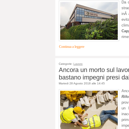
Da 
stra
inÂ 
evit
cli
Capp
rime
Continua a leggere
Categorie:
Lavoro
Ancora un morto sul lavo
bastano impegni presi da
Martedi 28 Agosto 2018 alle 14:45
Anco
Rif
prov
un 
inac
pri
impe