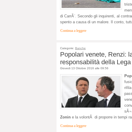
tris
ment
di CarrÃ¨. Secondo gli inquirenti, al contr
spento a causa di un malore. Il conto, tutt
Continua a leggere
Categorie:
Banche
Popolari venete, Renzi: 
responsabilità della Lega
Giovedi 13 Ottobre 2016 alle 09:56
Pop
fus
rifi
pass
ven
conv
sÃ¬ 
Zonin
e la volontÃ di proporre in tempi rap
Continua a leggere