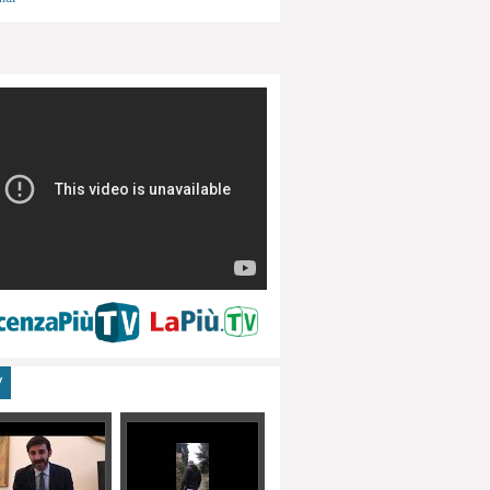
menti, turismo
V