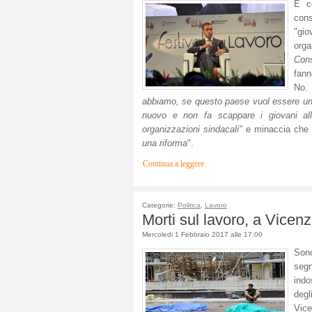
E 
cons
"gi
orga
Cons
fann
No. 
abbiamo, se questo paese vuol essere uno
nuovo e non fa scappare i giovani all
organizzazioni sindacali"
e minaccia che
una riforma
".
Continua a leggere
Categorie:
Politica
,
Lavoro
Morti sul lavoro, a Vicen
Mercoledi 1 Febbraio 2017 alle 17:00
Sono
segn
indo
degl
Vice