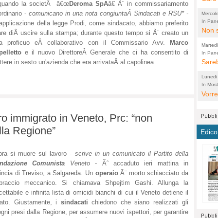
quando la societÃ â€œ
Deroma SpA
â€ Ã¨ in commissariamento
perco
"prog
ordinario -
comunicano in una nota congiuntaÂ Sindacati e RSU* -
Mercol
cittad
porch
In Pane
applicazione della legge Prodi, come sindacato, abbiamo preferito
Bretell
Non s
2003 
per i
are diÂ uscire sulla stampa; durante questo tempo si Ã¨ creato un
sicur
Madda
che "
ma proficuo eÂ collaborativo con il Commissario Avv.
Marco
Marted
autom
propo
qui 
elletto
e il nuovo DirettoreÂ Generale che ci ha consentito di
In Pane
(Lucian
Bretell
Sareb
quot
ttere in sesto un'azienda che era arrivataÂ al capolinea.
proge
PER 
Pidin
rotab
sono 
Lunedi
elett
panni
(non 
In Most
(Lucian
di vola
Vorre
Villa
la mo
dal G
inten
distr
sono 
Aspro
e sag
città,
asso
ro immigrato in Veneto, Prc: “non
parte
conti
citta
a dir
chius
lla Regione”
Edico
Chier
Pace 
costr
Sind
FORT
costr
invec
Micro
ra si muore sul lavoro -
scrive in un comunicato il Partito della
TUTTA
signo
morac
temat
ondazione Comunista
Veneto
- Ãˆ accaduto ieri mattina in
RUSS
vuol
ancor
Ora i
incia di Treviso, a Salgareda. Un
operaio
Ã¨ morto schiacciato da
ECCEL
come 
cambi
la nu
braccio meccanico. Si chiamava Shpejtim Gashi. Allunga la
alta 
seria
stagn
L'ope
cettabile e infinita lista di omicidi bianchi di cui il Veneto detiene il
Citta
conse
ma no
mato. Giustamente, i
sindacati
chiedono che siano realizzati gli
propa
perch
gni presi dalla Regione, per assumere nuovi ispettori, per garantire
Comu