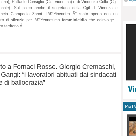
ntina), Raffaele Consiglio (Cisl vicentina) e di Vincenzo Colla (Cgil
monu
onale). Sul palco anche il segretario della Cgil di Vicenza e
vincia Giampaolo Zanni. Lâ€™incontro Ã¨ stato aperto con un
uto di silenzio per lâ€™ennesimo
femminicidio
che coinvolge il
ro territorio.Â
ttito a Fornaci Rosse. Giorgio Cremaschi,
Gangi: “i lavoratori abituati dai sindacati
 di ballocrazia”
PiùT