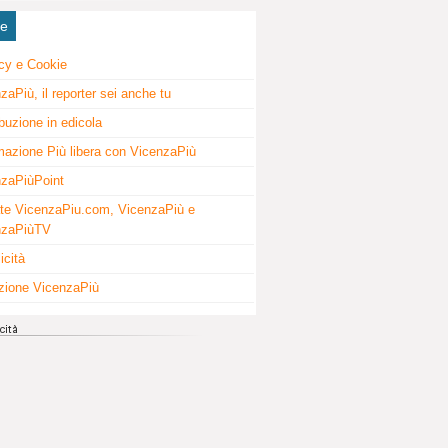
ne
cy e Cookie
zaPiù, il reporter sei anche tu
ibuzione in edicola
mazione Più libera con VicenzaPiù
zaPiùPoint
te VicenzaPiu.com, VicenzaPiù e
nzaPiùTV
icità
zione VicenzaPiù