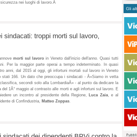
 sicurezza nei luoghi di lavoro.Â
CASO
bisog
campa
Gli al
Meno 
Ultim
pace 
Amen
Rolan
inter
polit
dall'
dei c
Rotat
sindacati: troppi morti sul lavoro,
consi
Autos
compl
Come 
50 so
20 mi
iannove
morti sul lavoro
in Veneto dall'inizio dell'anno. Quasi tutti
Comu
iani. Per la maggior parte operai a tempo indeterminato. In quasi
Vitto
tro anni, dal 2015 al oggi, gli infortuni mortali sul lavoro in Veneto
 stati 166. Un dato che preoccupa i sindacati - Â«Siamo in vetta
fatto 
 classifica, secondi solo alla LombardiaÂ» - al punto da dedicare la
seggi
a del 1Â° maggio al contrasto alle morti e agli infortuni sul lavoro. E
dispo
iedere un incontro al presidente della Regione,
Luca Zaia
, e al
sopra
idente di Confindustria,
Matteo Zoppas
.
Paro
 sindacati dei dipendenti BPVi contro la