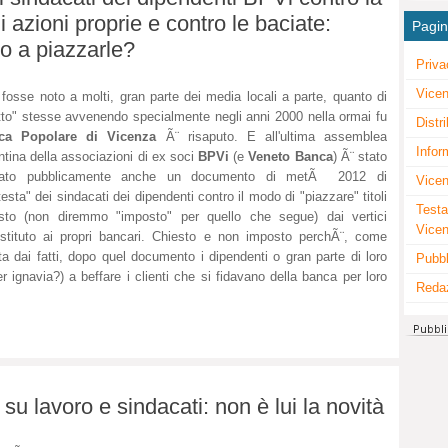
i azioni proprie e contro le baciate:
Pagi
o a piazzarle?
Priva
Vicen
fosse noto a molti, gran parte dei media locali a parte, quanto di
tto" stesse avvenendo specialmente negli anni 2000 nella ormai fu
Distr
ca Popolare di Vicenza
Ã¨ risaputo. E all'ultima assemblea
Infor
ntina della associazioni di ex soci
BPVi
(e
Veneto Banca
) Ã¨ stato
elato pubblicamente anche un documento di metÃ 2012 di
Vicen
testa" dei sindacati dei dipendenti contro il modo di "piazzare" titoli
Testa
sto (non diremmo "imposto" per quello che segue) dai vertici
Vice
'Istituto ai propri bancari. Chiesto e non imposto perchÃ¨, come
lta dai fatti, dopo quel documento i dipendenti o gran parte di loro
Pubbl
 ignavia?) a beffare i clienti che si fidavano della banca per loro
Reda
 su lavoro e sindacati: non è lui la novità