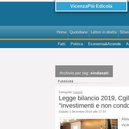
VicenzaPiù Edicola
Home
Quotidiano
Lettori in diretta
StranI
Fatti
Politica
Economia&Aziende
A
Archivio per tag:
sindacati
Categorie:
Lavoro
Legge bilancio 2019, Cgil
"investimenti e non condon
Sabato 1 Dicembre 2018 alle 17:37
Atti
vice