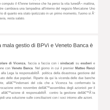
te computo il 47enne torinese che ha perso la vita lunedÃ¬ mattina,
re cambiava una lampadina all'interno del negozio Mercatone Uno
ario di quanto era stato ipotizzato in un primo momento, l'uomo si Ã¨
avia, resta salato.
la mala gestio di BPVi e Veneto Banca è
olare di Vicenza
, faccia a faccia con i
sindacati
su
esuberi
e
ione con
Veneto Banca
. Nel giorno in cui il premier
Matteo Renzi
la alla Lega la responsabilitÃ politica della disastrosa gestione del
ato delle due popolari. Riparte da qui la vicenda delle due banche
ete, allâ€™indomani del cda che a Vicenza ha confermato la
ocazione entro novembre dellâ€™assemblea degli azionisti per il
allâ€™azione di responsabilitÃ contro la gestione dellâ€™Ã¨ra
idi una soluzione sulle conciliazioni con i soci intorno alle azioni.