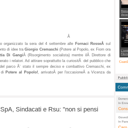
Risto
Venet
appel
Aless
mette
con 
suppo
regia
Â
llo organizzato la sera del 4 settembre alle
Fornaci RosseÂ
sul
onto di idee tra
Giorgio Cremaschi
(Potere al Popolo, ex Fiom ora
L'omi
Filom
tia Di Gangi
Â (Risorgimento socialista) mentre ilÂ Direttore di
Maran
ato i relatori. Ad attirare soprattutto la curiositÃ del pubblico che
carab
Guarda
marit
io del parco Ã¨ stato il sempre deciso e combattivo Cremaschi, ex
più a
di...
 di
Potere al Popolo!
, arrivatoÂ per l'occasioneÂ a Vicenza da
Comme
Domeni
In Enne
(Lucian
SpA, Sindacati e Rsu: "non si pensi
Alessan
Consi
evide
Gioved
Asses
In Pane
(Lucian
Bretell
Caro 
Marco