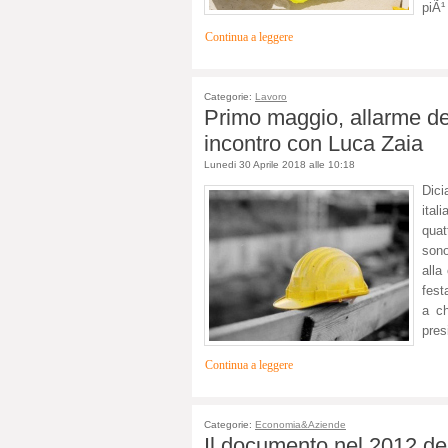
piÃ¹
Continua a leggere
Categorie:
Lavoro
Primo maggio, allarme dei 
incontro con Luca Zaia
Lunedi 30 Aprile 2018 alle 10:18
Dic
ital
quat
sono
alla
fest
a ch
pres
Continua a leggere
Categorie:
Economia&Aziende
Il documento nel 2012 dei