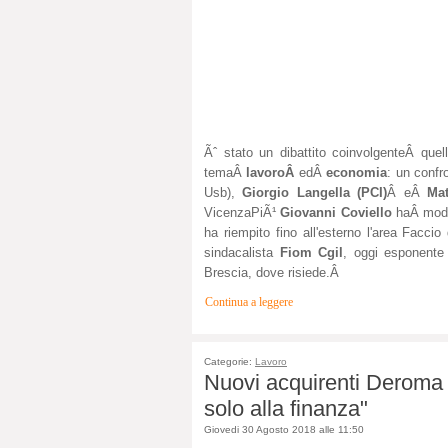
Ãˆ stato un dibattito coinvolgenteÂ que
temaÂ
lavoroÂ
edÂ
economia
: un confr
Usb),
Giorgio Langella (PCI)
Â eÂ
Mat
VicenzaPiÃ¹
Giovanni Coviello
haÂ moder
ha riempito fino all'esterno l'area Facc
sindacalista
Fiom Cgil
, oggi esponente
Brescia, dove risiede.Â
Continua a leggere
Categorie:
Lavoro
Nuovi acquirenti Deroma 
solo alla finanza"
Giovedi 30 Agosto 2018 alle 11:50