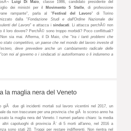
cosÃ¬
Luigi Di Maio
, classe 1986, candidato presidente del
iglio dei ministri per il
Movimento 5 Stelle
, di professione
ovane rampante", parla al "
Festival del Lavoro
" di Torino
nizzato dalla "
Fondazione Studi e dall'Ordine Nazionale dei
ulenti del Lavoro
" e attacca i
sindacati
. Li attacca perchÃ© non
o il loro dovere? PerchÃ© sono troppo morbidi? Poco conflittuali?
Non sia mai. Afferma, il Di Maio, che "
tra i tanti problemi che
 stato competitivo, un paese che nel mondo del lavoro investe di
'estero, deve prevedere anche un cambiamento radicale delle
"con noi al governo o i sindacati si autoriformano o li indurremo a
za la maglia nera del Veneto
 giÃ due gli incidenti mortali sul lavoro vicentini nel 2017, un
ale da non trascurare per una provincia che giÃ lo scorso anno ha
ssato la maglia nera del Veneto. I numeri parlano chiaro: la media
i altri capoluoghi di provincia Ã¨ di 5 morti all'anno, nel 2016 a
nza sono stati 20. Troppi per restare indifferenti. Non rientra nel