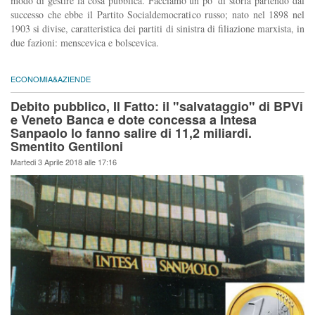
modo di gestire la cosa pubblica. Facciamo un po' di storia partendo dal
successo che ebbe il Partito Socialdemocratico russo; nato nel 1898 nel
1903 si divise, caratteristica dei partiti di sinistra di filiazione marxista, in
due fazioni: menscevica e bolscevica.
ECONOMIA&AZIENDE
Debito pubblico, Il Fatto: il "salvataggio" di BPVi
e Veneto Banca e dote concessa a Intesa
Sanpaolo lo fanno salire di 11,2 miliardi.
Smentito Gentiloni
Martedi 3 Aprile 2018 alle 17:16