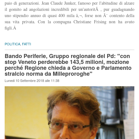
paio di generazioni. Jean Claude Junker, famoso per l'abitudine di alzare
il gomito ad angolazioni incredibili per un'autoritÃ , pur guadagnando
uno stipendio annuo di quasi 400 mila â‚¬, forse non Ã¨ contento della
sua vita privata. Con la compagna Christiane Frising non ha avuto
figli.Â
POLITICA
,
FATTI
Bando Periferie, Gruppo regionale del Pd: "con
stop Veneto perderebbe 143,5 milioni, mozione
perché Regione chieda a Governo e Parlamento
stralcio norma da Milleproroghe"
Lunedi 10 Settembre 2018 alle 11:38