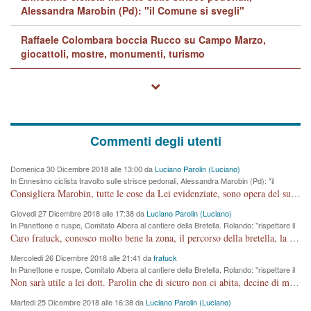
Alessandra Marobin (Pd): "il Comune si svegli"
Raffaele Colombara boccia Rucco su Campo Marzo,
giocattoli, mostre, monumenti, turismo
Commenti degli utenti
Domenica 30 Dicembre 2018 alle 13:00 da
Luciano Parolin (Luciano)
In Ennesimo ciclista travolto sulle strisce pedonali, Alessandra Marobin (Pd): "il
Comune si svegli"
Consigliera Marobin, tutte le cose da Lei evidenziate, sono opera del suo ex Assessore e compagno di Partito Antonio Marco Dalla Pozza Assessore alla "progettazione" di piste ciclabili e altre porcherie. A lui manderei il conto da saldare per incidenti e danni alle persone. E' ora che "finiamola." Avete perso rassegnatevi. qui IL SINDACO RUCCO NON C'ENTRA PER NIENTE. CAPITO!!!!!!!! Amen.
Giovedi 27 Dicembre 2018 alle 17:38 da
Luciano Parolin (Luciano)
In Panettone e ruspe, Comitato Albera al cantiere della Bretella. Rolando: "rispettare il
cronoprogramma"
Caro fratuck, conosco molto bene la zona, il percorso della bretella, la situazione dei cittadini, abito in Viale Trento. A partire dal 2003 ho partecipato al Comitato di Maddalene pro bretella, e a riunioni propositive per apportare modifiche al progetto. Numerose mie foto del territorio sono arrivate a Roma, altri miei interventi (non graditi dalla Sx) sono stati pubblicati dal GdV, assieme ad altri come Ciro Asproso, ora favorevole alla bretella. Ho partecipato alla raccolta firme per la chiusura della strada x 5 giorni eseguita dal Sindaco Hullwech per sforamento 180 Micro/g. Pertanto come impegno per la tematica sono apposto con la coscienza. Ora il Progetto è partito, fine! Voglio dire che la nuova Giunta "comunale" non c'entra più. L'opera sarà "malauguratamente" eseguita, ma non con il mio placet. Il Consigliere Comunale dovrebbe capire che la campagna elettorale è finita, con buona pace di tutti. Quello che invece dovrebbe interessare è la proprietà della strada, dall'uscita autostradale Ovest, sino alla Rotatoria dell'Albara, vi sono tre possessori: Autostrade SpA; La Provincia, il Comune. Come la mettiamo per il futuro ? I costi, da 50 sono saliti a 100 milioni di € come dire 20 milioni a KM (!) da non credere. Comunque si farà. Ma nessuno canti Vittoria, anzi meglio non farne un ulteriore fatto "partitico" per questioni elettorali o di seggio. Se mi manda la sua mail, sono disponibile ad inviare i documenti e le foto sopra descritte. Con ossequi, Luciano Parolin
Mercoledi 26 Dicembre 2018 alle 21:41 da
fratuck
In Panettone e ruspe, Comitato Albera al cantiere della Bretella. Rolando: "rispettare il
cronoprogramma"
Non sarà utile a lei dott. Parolin che di sicuro non ci abita, decine di migliaia di TIR, automobili e padroncini che passano quotidianamente per una strada appena rotabile, non è più possibile stendere i panni, attraversare la strada senza rischiare la morte, le case stanno crepando, i tempi sono cambiati e la bretella non passerà assolutamente per maddalene (ma cosa sta a dire?!), dia invece responsabilità a chi ha costruito tagliando la strada che doveva invece terminare a isola vicentina e non al moracchino lasciando Motta di Costabissara ancora in panne di traffico. I tempi sono cambiati dottore e se l'anagrafe della vita stagna nell'essere umano impressioni conservatrici, la società non le considera perchè va avanti, si industrializza e ha bisogno di infrastrutture e di sviluppo. Ultima considerazione, se è geloso di Rolando perchè vede in lui solo campagne politiche mentre si difendono i SOLI diritti dei cittadini, la preghiamo faccia considerazioni più appropriate. Saluti e complimenti per i suoi scritti.
Martedi 25 Dicembre 2018 alle 16:38 da
Luciano Parolin (Luciano)