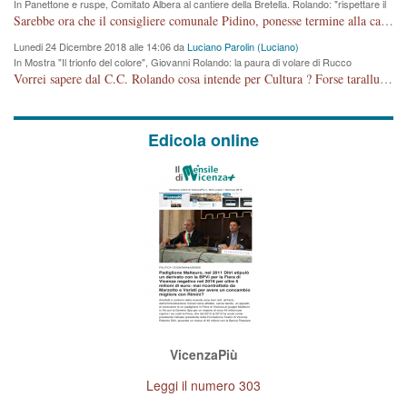
In Panettone e ruspe, Comitato Albera al cantiere della Bretella. Rolando: "rispettare il
cronoprogramma"
Sarebbe ora che il consigliere comunale Pidino, ponesse termine alla campagna elettorale nel territorio del suo seggio Villaggio del Sole. La tiraca è iniziata, distruggerà 6 km di prateria ovest della città, ricca di fonti e sorgenti d'acqua. I cittadini di Maddalene non avranno più Pace la notte. Molta colpa per la costruzione di questa Strada è proprio del signor Rolando,dei suoi gazebo mobili e che vuol far passare questa opera VANDALICA come progetto "utile" a chi ? Non è cosa seria sig. Rolando!
Lunedi 24 Dicembre 2018 alle 14:06 da
Luciano Parolin (Luciano)
In Mostra "Il trionfo del colore", Giovanni Rolando: la paura di volare di Rucco
Vorrei sapere dal C.C. Rolando cosa intende per Cultura ? Forse tarallucci, vino e sagre, o spaghetti tricolori del PD ? Il continuo (s)parlare della mostra a Palazzo Chiericati caro consigliere DANNEGGIA FORTEMENTE l'immagine della città TUTTA e fa deviare i consensi che in RUSSIA (badi bene ex U.R.S.S.) sono ECCELLENTI. A livello artistico l'evento è di alta Valenza culturale, COMPITO di Tutta la Cittadinanza fare il possibile per propagandare l'iniziativa senza farne UN CASO PARTITICO come fa Lei da sempre. Meno Gazebo + Partecipazione! E così sia. Amen.
Edicola online
VicenzaPiù
Leggi il numero 303