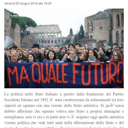
Venerdi 29 Giugno 2018 alle 19:25
La politica nello Stato Italiano a partire dalla fondazione del Partito
Socialista Italiano nel 1892 Ã¨ stata caratterizzata da schieramenti tra loro
opposti ed ognuno con una visione dello Stato antitetica. Si puÃ² senza
dubbio affermare che ognuno voleva uno Stato a propria immagine e
somiglianza, non vi era e in parte non vi Ã¨ neppure oggi quella autentica
visione politica che vede tutti uniti nella affermazione dello Stato e del