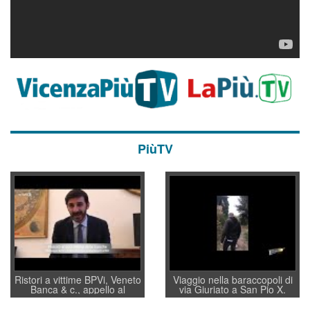
PiùTV
Ristori a vittime BPVi, Veneto
Viaggio nella baraccopoli di
Banca & c., appello al
via Giuriato a San Pio X.
sottosegretario Alessio
Vicenza ai Vicentini: “faremo
Villarosa: per mettere ordine
un regalo di Natale ai