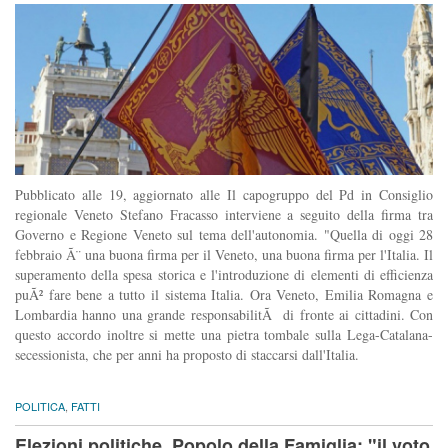
Pubblicato alle 19, aggiornato alle Il capogruppo del Pd in Consiglio
regionale Veneto Stefano Fracasso interviene a seguito della firma tra
Governo e Regione Veneto sul tema dell'autonomia. "Quella di oggi 28
febbraio Ã¨ una buona firma per il Veneto, una buona firma per l'Italia. Il
superamento della spesa storica e l'introduzione di elementi di efficienza
puÃ² fare bene a tutto il sistema Italia. Ora Veneto, Emilia Romagna e
Lombardia hanno una grande responsabilitÃ di fronte ai cittadini. Con
questo accordo inoltre si mette una pietra tombale sulla Lega-Catalana-
secessionista, che per anni ha proposto di staccarsi dall'Italia.
POLITICA
,
FATTI
Elezioni politiche, Popolo della Famiglia: "il voto