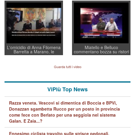
convochi con Di Maio CNCU
residenti”
a supporto della cabina di
regia al Mef
L'omicidio di Anna Filomena
Miatello e Belluco
Barretta a Marano, le
commentano bozza su ristori
indagini dei carabinieri di
BPVi e Veneto Banca
Vicenza sul marito Angelo
Lavarra: più avvincenti di
Guarda tutti i video
quelle di... Barbara D'Urso
ViPiù Top News
Razza veneta. Vescovi si dimentica di Boccia e BPVi,
Donazzan sgambetta Rucco per un posto in provincia
come fece con Berlato per una seggiola nel sistema
Galan. E Zaia...?
Ennesimo ciclista travolto sulle strisce pedonali,