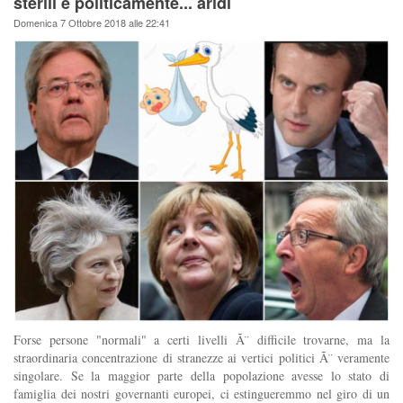
sterili e politicamente... aridi
Domenica 7 Ottobre 2018 alle 22:41
Forse persone "normali" a certi livelli Ã¨ difficile trovarne, ma la
straordinaria concentrazione di stranezze ai vertici politici Ã¨ veramente
singolare. Se la maggior parte della popolazione avesse lo stato di
famiglia dei nostri governanti europei, ci estingueremmo nel giro di un