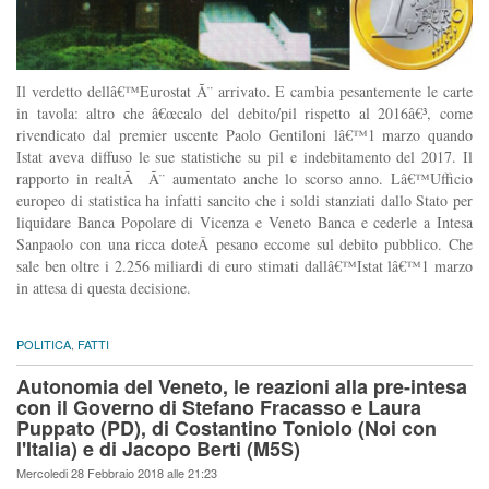
Il verdetto dellâ€™Eurostat Ã¨ arrivato. E cambia pesantemente le carte
in tavola: altro che â€œcalo del debito/pil rispetto al 2016â€³, come
rivendicato dal premier uscente Paolo Gentiloni lâ€™1 marzo quando
Istat aveva diffuso le sue statistiche su pil e indebitamento del 2017. Il
rapporto in realtÃ Ã¨ aumentato anche lo scorso anno. Lâ€™Ufficio
europeo di statistica ha infatti sancito che i soldi stanziati dallo Stato per
liquidare Banca Popolare di Vicenza e Veneto Banca e cederle a Intesa
Sanpaolo con una ricca doteÂ pesano eccome sul debito pubblico. Che
sale ben oltre i 2.256 miliardi di euro stimati dallâ€™Istat lâ€™1 marzo
in attesa di questa decisione.
POLITICA
,
FATTI
Autonomia del Veneto, le reazioni alla pre-intesa
con il Governo di Stefano Fracasso e Laura
Puppato (PD), di Costantino Toniolo (Noi con
l'Italia) e di Jacopo Berti (M5S)
Mercoledi 28 Febbraio 2018 alle 21:23