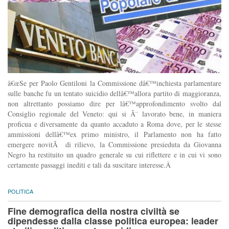
â€œSe per Paolo Gentiloni la Commissione dâ€™inchiesta parlamentare
sulle banche fu un tentato suicidio dellâ€™allora partito di maggioranza,
non altrettanto possiamo dire per lâ€™approfondimento svolto dal
Consiglio regionale del Veneto: qui si Ã¨ lavorato bene, in maniera
proficua e diversamente da quanto accaduto a Roma dove, per le stesse
ammissioni dellâ€™ex primo ministro, il Parlamento non ha fatto
emergere novitÃ di rilievo, la Commissione presieduta da Giovanna
Negro ha restituito un quadro generale su cui riflettere e in cui vi sono
certamente passaggi inediti e tali da suscitare interesse.Â
POLITICA
Fine demografica della nostra civiltà se
dipendesse dalla classe politica europea: leader