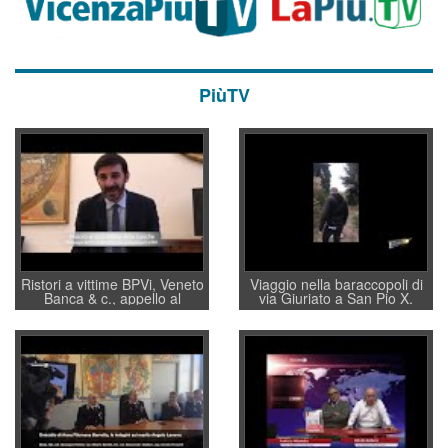
PiùTV
Ristori a vittime BPVi, Veneto
Viaggio nella baraccopoli di
Banca & c., appello al
via Giuriato a San Pio X.
sottosegretario Alessio
Vicenza ai Vicentini: “faremo
Villarosa: per mettere ordine
un regalo di Natale ai
convochi con Di Maio CNCU
residenti”
a supporto della cabina di
regia al Mef