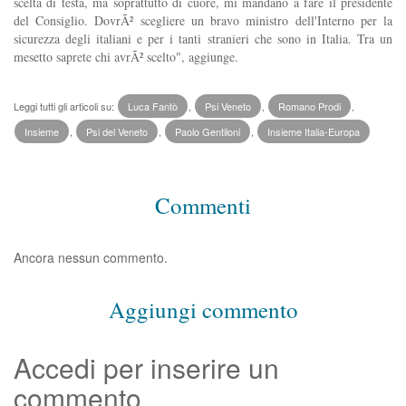
scelta di testa, ma soprattutto di cuore, mi mandano a fare il presidente
del Consiglio. DovrÃ² scegliere un bravo ministro dell'Interno per la
sicurezza degli italiani e per i tanti stranieri che sono in Italia. Tra un
mesetto saprete chi avrÃ² scelto", aggiunge.
Leggi tutti gli articoli su:
Luca Fantò
,
Psi Veneto
,
Romano Prodi
,
Insieme
,
Psi del Veneto
,
Paolo Gentiloni
,
Insieme Italia-Europa
Commenti
Ancora nessun commento.
Aggiungi commento
Accedi per inserire un
commento