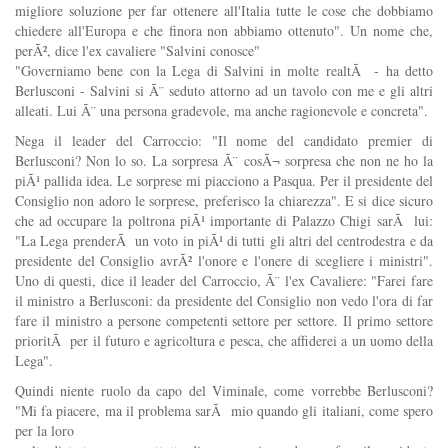
migliore soluzione per far ottenere all'Italia tutte le cose che dobbiamo
chiedere all'Europa e che finora non abbiamo ottenuto". Un nome che,
perÃ², dice l'ex cavaliere "Salvini conosce"
"Governiamo bene con la Lega di Salvini in molte realtÃ - ha detto
Berlusconi - Salvini si Ã¨ seduto attorno ad un tavolo con me e gli altri
alleati. Lui Ã¨ una persona gradevole, ma anche ragionevole e concreta".
Nega il leader del Carroccio: "Il nome del candidato premier di
Berlusconi? Non lo so. La sorpresa Ã¨ cosÃ¬ sorpresa che non ne ho la
piÃ¹ pallida idea. Le sorprese mi piacciono a Pasqua. Per il presidente del
Consiglio non adoro le sorprese, preferisco la chiarezza". E si dice sicuro
che ad occupare la poltrona piÃ¹ importante di Palazzo Chigi sarÃ lui:
"La Lega prenderÃ un voto in piÃ¹ di tutti gli altri del centrodestra e da
presidente del Consiglio avrÃ² l'onore e l'onere di scegliere i ministri".
Uno di questi, dice il leader del Carroccio, Ã¨ l'ex Cavaliere: "Farei fare
il ministro a Berlusconi: da presidente del Consiglio non vedo l'ora di far
fare il ministro a persone competenti settore per settore. Il primo settore
prioritÃ per il futuro e agricoltura e pesca, che affiderei a un uomo della
Lega".
Quindi niente ruolo da capo del Viminale, come vorrebbe Berlusconi?
"Mi fa piacere, ma il problema sarÃ mio quando gli italiani, come spero
per la loro