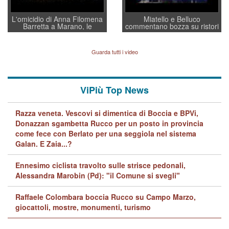
L'omicidio di Anna Filomena
Miatello e Belluco
Barretta a Marano, le
commentano bozza su ristori
indagini dei carabinieri di
BPVi e Veneto Banca
Vicenza sul marito Angelo
Lavarra: più avvincenti di
Guarda tutti i video
quelle di... Barbara D'Urso
ViPiù Top News
Razza veneta. Vescovi si dimentica di Boccia e BPVi,
Donazzan sgambetta Rucco per un posto in provincia
come fece con Berlato per una seggiola nel sistema
Galan. E Zaia...?
Ennesimo ciclista travolto sulle strisce pedonali,
Alessandra Marobin (Pd): "il Comune si svegli"
Raffaele Colombara boccia Rucco su Campo Marzo,
giocattoli, mostre, monumenti, turismo