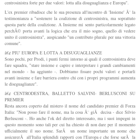
centrosinistra forte per due valori: lotta alla disuguaglianza e Europa".
L'ex premier ribadisce che le sua presenza all'incontro di 'Insieme' Ã¨ la
testimonianza a "sostenere la coalizione di centrosinistra, ma soprattuto
questa parte della coalizione. A Insieme mi sento particolarmente legato
perchÃ© porta avanti la logica che era il mio sogno, quello di vedere
unito il centrosinistra", auspicando "un contributo plurale per una vittoria
comune".
â€¢ PIU' EUROPA E LOTTA A DISUGUAGLIANZE
Sono pochi, per Prodi, i punti fermi intorno ai quali il centrosinistra deve
fare squadra, "stare insieme e capire e interpretare i grandi cambiamenti
nel mondo - ha aggiunto -. Dobbiamo fissare pochi valori e portarli
avanti insieme e fare barriera contro chi con i propri programmi aumenta
le diseguaglianze".
â€¢ CENTRODESTRA, BALLETTO SALVINI- BERLUSCONI SU
PREMIER
Resta ancora coperto dal mistero il nome del candidato premier di Forza
Italia: "Non posso fare il nome, ma la cosa Ã¨ giÃ decisa - dice Silvio
Berlusconi -. Ho anche l'ok del diretto interessato, ma i suoi impegni in
questo momento sono tali per cui ha chiesto di non dare per il momento
ufficialmente il suo nome. SarÃ un nome importante un nome che
assicurerÃ all'Italia splendidi rapporti con l'Europa e che forse sarÃ la