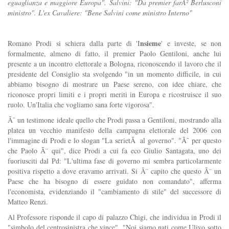
eguaglianza e maggiore Europa". Salvini: "Da premier farÃ² Berlusconi
ministro". L'ex Cavaliere: "Bene Salvini come ministro Interno"
nsieme
Romano Prodi si schiera dalla parte di 'I
' e investe, se non
formalmente, almeno di fatto, il premier Paolo Gentiloni, anche lui
presente a un incontro elettorale a Bologna, riconoscendo il lavoro che il
presidente del Consiglio sta svolgendo "in un momento difficile, in cui
abbiamo bisogno di mostrare un Paese sereno, con idee chiare, che
riconosce propri limiti e i propri meriti in Europa e ricostruisce il suo
ruolo. Un'Italia che vogliamo sana forte vigorosa".
Ãˆ un testimone ideale quello che Prodi passa a Gentiloni, mostrando alla
platea un vecchio manifesto della campagna elettorale del 2006 con
l'immagine di Prodi e lo slogan "La serietÃ al governo". "Ãˆ per questo
che Paolo Ã¨ qui", dice Prodi a cui fa eco Giulio Santagata, uno dei
fuoriusciti dal Pd: "L'ultima fase di governo mi sembra particolarmente
positiva rispetto a dove eravamo arrivati. Si Ã¨ capito che questo Ã¨ un
Paese che ha bisogno di essere guidato non comandato", afferma
l'economista, evidenziando il "cambiamento di stile" del successore di
Matteo Renzi.
Al Professore risponde il capo di palazzo Chigi, che individua in Prodi il
"simbolo del centrosinistra che vince". "Noi siamo nati come Ulivo sotto