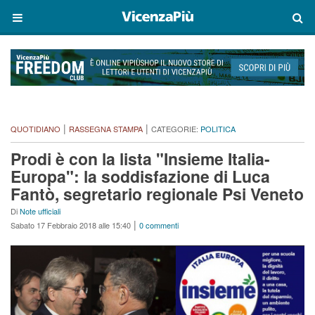
|
|
QUOTIDIANO
RASSEGNA STAMPA
CATEGORIE:
POLITICA
Prodi è con la lista "Insieme Italia-
Europa": la soddisfazione di Luca
Fantò, segretario regionale Psi Veneto
Di
Note ufficiali
|
Sabato 17 Febbraio 2018 alle 15:40
0 commenti