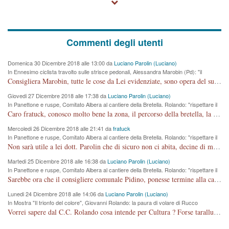
Commenti degli utenti
Domenica 30 Dicembre 2018 alle 13:00 da
Luciano Parolin (Luciano)
In Ennesimo ciclista travolto sulle strisce pedonali, Alessandra Marobin (Pd): "il
Comune si svegli"
Consigliera Marobin, tutte le cose da Lei evidenziate, sono opera del suo ex Assessore e compagno di Partito Antonio Marco Dalla Pozza Assessore alla "progettazione" di piste ciclabili e altre porcherie. A lui manderei il conto da saldare per incidenti e danni alle persone. E' ora che "finiamola." Avete perso rassegnatevi. qui IL SINDACO RUCCO NON C'ENTRA PER NIENTE. CAPITO!!!!!!!! Amen.
Giovedi 27 Dicembre 2018 alle 17:38 da
Luciano Parolin (Luciano)
In Panettone e ruspe, Comitato Albera al cantiere della Bretella. Rolando: "rispettare il
cronoprogramma"
Caro fratuck, conosco molto bene la zona, il percorso della bretella, la situazione dei cittadini, abito in Viale Trento. A partire dal 2003 ho partecipato al Comitato di Maddalene pro bretella, e a riunioni propositive per apportare modifiche al progetto. Numerose mie foto del territorio sono arrivate a Roma, altri miei interventi (non graditi dalla Sx) sono stati pubblicati dal GdV, assieme ad altri come Ciro Asproso, ora favorevole alla bretella. Ho partecipato alla raccolta firme per la chiusura della strada x 5 giorni eseguita dal Sindaco Hullwech per sforamento 180 Micro/g. Pertanto come impegno per la tematica sono apposto con la coscienza. Ora il Progetto è partito, fine! Voglio dire che la nuova Giunta "comunale" non c'entra più. L'opera sarà "malauguratamente" eseguita, ma non con il mio placet. Il Consigliere Comunale dovrebbe capire che la campagna elettorale è finita, con buona pace di tutti. Quello che invece dovrebbe interessare è la proprietà della strada, dall'uscita autostradale Ovest, sino alla Rotatoria dell'Albara, vi sono tre possessori: Autostrade SpA; La Provincia, il Comune. Come la mettiamo per il futuro ? I costi, da 50 sono saliti a 100 milioni di € come dire 20 milioni a KM (!) da non credere. Comunque si farà. Ma nessuno canti Vittoria, anzi meglio non farne un ulteriore fatto "partitico" per questioni elettorali o di seggio. Se mi manda la sua mail, sono disponibile ad inviare i documenti e le foto sopra descritte. Con ossequi, Luciano Parolin
Mercoledi 26 Dicembre 2018 alle 21:41 da
fratuck
In Panettone e ruspe, Comitato Albera al cantiere della Bretella. Rolando: "rispettare il
cronoprogramma"
Non sarà utile a lei dott. Parolin che di sicuro non ci abita, decine di migliaia di TIR, automobili e padroncini che passano quotidianamente per una strada appena rotabile, non è più possibile stendere i panni, attraversare la strada senza rischiare la morte, le case stanno crepando, i tempi sono cambiati e la bretella non passerà assolutamente per maddalene (ma cosa sta a dire?!), dia invece responsabilità a chi ha costruito tagliando la strada che doveva invece terminare a isola vicentina e non al moracchino lasciando Motta di Costabissara ancora in panne di traffico. I tempi sono cambiati dottore e se l'anagrafe della vita stagna nell'essere umano impressioni conservatrici, la società non le considera perchè va avanti, si industrializza e ha bisogno di infrastrutture e di sviluppo. Ultima considerazione, se è geloso di Rolando perchè vede in lui solo campagne politiche mentre si difendono i SOLI diritti dei cittadini, la preghiamo faccia considerazioni più appropriate. Saluti e complimenti per i suoi scritti.
Martedi 25 Dicembre 2018 alle 16:38 da
Luciano Parolin (Luciano)
In Panettone e ruspe, Comitato Albera al cantiere della Bretella. Rolando: "rispettare il
cronoprogramma"
Sarebbe ora che il consigliere comunale Pidino, ponesse termine alla campagna elettorale nel territorio del suo seggio Villaggio del Sole. La tiraca è iniziata, distruggerà 6 km di prateria ovest della città, ricca di fonti e sorgenti d'acqua. I cittadini di Maddalene non avranno più Pace la notte. Molta colpa per la costruzione di questa Strada è proprio del signor Rolando,dei suoi gazebo mobili e che vuol far passare questa opera VANDALICA come progetto "utile" a chi ? Non è cosa seria sig. Rolando!
Lunedi 24 Dicembre 2018 alle 14:06 da
Luciano Parolin (Luciano)
In Mostra "Il trionfo del colore", Giovanni Rolando: la paura di volare di Rucco
Vorrei sapere dal C.C. Rolando cosa intende per Cultura ? Forse tarallucci, vino e sagre, o spaghetti tricolori del PD ? Il continuo (s)parlare della mostra a Palazzo Chiericati caro consigliere DANNEGGIA FORTEMENTE l'immagine della città TUTTA e fa deviare i consensi che in RUSSIA (badi bene ex U.R.S.S.) sono ECCELLENTI. A livello artistico l'evento è di alta Valenza culturale, COMPITO di Tutta la Cittadinanza fare il possibile per propagandare l'iniziativa senza farne UN CASO PARTITICO come fa Lei da sempre. Meno Gazebo + Partecipazione! E così sia. Amen.