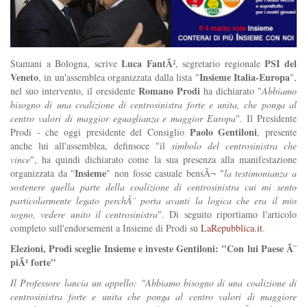
Luca FantÃ²
PSI del
Stamani a Bologna, scrive
, segretario regionale
Veneto
Insieme
Italia-Europa
, in un'assemblea organizzata dalla lista "
",
Romano Prodi
nel suo intervento, il oresidente
ha dichiarato "
Abbiamo
bisogno di una coalizione di centrosinistra forte e unita, che ponga al
centro valori di maggior eguaglianza e maggior Europa
". Il Presidente
Paolo Gentiloni
Prodi - che oggi presidente del Consiglio
, presente
anche lui all'assemblea, definsoce "il
simbolo del centrosinistra che
vince
", ha quindi dichiarato come la sua presenza alla manifestazione
Insieme
organizzata da "
" non fosse casuale bensÃ¬ "
la testimonianza a
sostenere quella parte della coalizione di centrosinistra cui mi sento
particolarmente legato perchÃ¨ porta avanti la logica che era il mio
sogno, vedere unito il centrosinistra
". Di seguito riportiamo l'articolo
completo sull'endorsement a Insieme di Prodi su
LaRepubblica.it
.
Elezioni, Prodi sceglie Insieme e investe Gentiloni: "Con lui Paese Ã¨
piÃ¹ forte"
Il Professore lancia un appello: "Abbiamo bisogno di una coalizione di
centrosinistra forte e unita che ponga al centro valori di maggiore