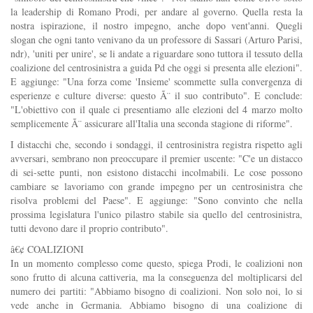
la leadership di Romano Prodi, per andare al governo. Quella resta la
nostra ispirazione, il nostro impegno, anche dopo vent'anni. Quegli
slogan che ogni tanto venivano da un professore di Sassari (Arturo Parisi,
ndr), 'uniti per unire', se li andate a riguardare sono tuttora il tessuto della
coalizione del centrosinistra a guida Pd che oggi si presenta alle elezioni".
E aggiunge: "Una forza come 'Insieme' scommette sulla convergenza di
esperienze e culture diverse: questo Ã¨ il suo contributo". E conclude:
"L'obiettivo con il quale ci presentiamo alle elezioni del 4 marzo molto
semplicemente Ã¨ assicurare all'Italia una seconda stagione di riforme".
I distacchi che, secondo i sondaggi, il centrosinistra registra rispetto agli
avversari, sembrano non preoccupare il premier uscente: "C'e un distacco
di sei-sette punti, non esistono distacchi incolmabili. Le cose possono
cambiare se lavoriamo con grande impegno per un centrosinistra che
risolva problemi del Paese". E aggiunge: "Sono convinto che nella
prossima legislatura l'unico pilastro stabile sia quello del centrosinistra,
tutti devono dare il proprio contributo".
â€¢ COALIZIONI
In un momento complesso come questo, spiega Prodi, le coalizioni non
sono frutto di alcuna cattiveria, ma la conseguenza del moltiplicarsi del
numero dei partiti: "Abbiamo bisogno di coalizioni. Non solo noi, lo si
vede anche in Germania. Abbiamo bisogno di una coalizione di