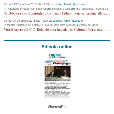
Martedi 25 Dicembre 2018 alle 16:38 da
Luciano Parolin (Luciano)
In Panettone e ruspe, Comitato Albera al cantiere della Bretella. Rolando: "rispettare il
cronoprogramma"
Sarebbe ora che il consigliere comunale Pidino, ponesse termine alla campagna elettorale nel territorio del suo seggio Villaggio del Sole. La tiraca è iniziata, distruggerà 6 km di prateria ovest della città, ricca di fonti e sorgenti d'acqua. I cittadini di Maddalene non avranno più Pace la notte. Molta colpa per la costruzione di questa Strada è proprio del signor Rolando,dei suoi gazebo mobili e che vuol far passare questa opera VANDALICA come progetto "utile" a chi ? Non è cosa seria sig. Rolando!
Lunedi 24 Dicembre 2018 alle 14:06 da
Luciano Parolin (Luciano)
In Mostra "Il trionfo del colore", Giovanni Rolando: la paura di volare di Rucco
Vorrei sapere dal C.C. Rolando cosa intende per Cultura ? Forse tarallucci, vino e sagre, o spaghetti tricolori del PD ? Il continuo (s)parlare della mostra a Palazzo Chiericati caro consigliere DANNEGGIA FORTEMENTE l'immagine della città TUTTA e fa deviare i consensi che in RUSSIA (badi bene ex U.R.S.S.) sono ECCELLENTI. A livello artistico l'evento è di alta Valenza culturale, COMPITO di Tutta la Cittadinanza fare il possibile per propagandare l'iniziativa senza farne UN CASO PARTITICO come fa Lei da sempre. Meno Gazebo + Partecipazione! E così sia. Amen.
Edicola online
VicenzaPiù