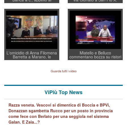
sottosegretario Alessio
Vicenza ai Vicentini: “faremo
Villarosa: per mettere ordine
un regalo di Natale ai
convochi con Di Maio CNCU
residenti”
a supporto della cabina di
regia al Mef
L'omicidio di Anna Filomena
Miatello e Belluco
Barretta a Marano, le
commentano bozza su ristori
indagini dei carabinieri di
BPVi e Veneto Banca
Vicenza sul marito Angelo
Lavarra: più avvincenti di
Guarda tutti i video
quelle di... Barbara D'Urso
ViPiù Top News
Razza veneta. Vescovi si dimentica di Boccia e BPVi,
Donazzan sgambetta Rucco per un posto in provincia
come fece con Berlato per una seggiola nel sistema
Galan. E Zaia...?