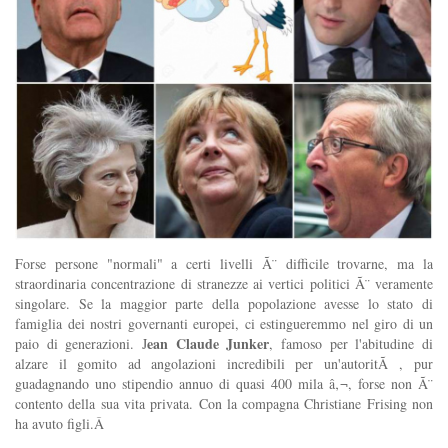
Forse persone "normali" a certi livelli Ã¨ difficile trovarne, ma la
straordinaria concentrazione di stranezze ai vertici politici Ã¨ veramente
singolare. Se la maggior parte della popolazione avesse lo stato di
famiglia dei nostri governanti europei, ci estingueremmo nel giro di un
ean Claude Junker
paio di generazioni. J
, famoso per l'abitudine di
alzare il gomito ad angolazioni incredibili per un'autoritÃ , pur
guadagnando uno stipendio annuo di quasi 400 mila â‚¬, forse non Ã¨
contento della sua vita privata. Con la compagna Christiane Frising non
ha avuto figli.Â