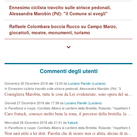
Ennesimo ciclista travolto sulle strisce pedonali,
Alessandra Marobin (Pd): "il Comune si svegli"
Raffaele Colombara boccia Rucco su Campo Marzo,
giocattoli, mostre, monumenti, turismo
Commenti degli utenti
Domenica 30 Dicembre 2018 alle 13:00 da
Luciano Parolin (Luciano)
In Ennesimo ciclista travolto sulle strisce pedonali, Alessandra Marobin (Pd): "il
Comune si svegli"
Consigliera Marobin, tutte le cose da Lei evidenziate, sono opera del suo ex Assessore e compagno di Partito Antonio Marco Dalla Pozza Assessore alla "progettazione" di piste ciclabili e altre porcherie. A lui manderei il conto da saldare per incidenti e danni alle persone. E' ora che "finiamola." Avete perso rassegnatevi. qui IL SINDACO RUCCO NON C'ENTRA PER NIENTE. CAPITO!!!!!!!! Amen.
Giovedi 27 Dicembre 2018 alle 17:38 da
Luciano Parolin (Luciano)
In Panettone e ruspe, Comitato Albera al cantiere della Bretella. Rolando: "rispettare il
cronoprogramma"
Caro fratuck, conosco molto bene la zona, il percorso della bretella, la situazione dei cittadini, abito in Viale Trento. A partire dal 2003 ho partecipato al Comitato di Maddalene pro bretella, e a riunioni propositive per apportare modifiche al progetto. Numerose mie foto del territorio sono arrivate a Roma, altri miei interventi (non graditi dalla Sx) sono stati pubblicati dal GdV, assieme ad altri come Ciro Asproso, ora favorevole alla bretella. Ho partecipato alla raccolta firme per la chiusura della strada x 5 giorni eseguita dal Sindaco Hullwech per sforamento 180 Micro/g. Pertanto come impegno per la tematica sono apposto con la coscienza. Ora il Progetto è partito, fine! Voglio dire che la nuova Giunta "comunale" non c'entra più. L'opera sarà "malauguratamente" eseguita, ma non con il mio placet. Il Consigliere Comunale dovrebbe capire che la campagna elettorale è finita, con buona pace di tutti. Quello che invece dovrebbe interessare è la proprietà della strada, dall'uscita autostradale Ovest, sino alla Rotatoria dell'Albara, vi sono tre possessori: Autostrade SpA; La Provincia, il Comune. Come la mettiamo per il futuro ? I costi, da 50 sono saliti a 100 milioni di € come dire 20 milioni a KM (!) da non credere. Comunque si farà. Ma nessuno canti Vittoria, anzi meglio non farne un ulteriore fatto "partitico" per questioni elettorali o di seggio. Se mi manda la sua mail, sono disponibile ad inviare i documenti e le foto sopra descritte. Con ossequi, Luciano Parolin
Mercoledi 26 Dicembre 2018 alle 21:41 da
fratuck
In Panettone e ruspe, Comitato Albera al cantiere della Bretella. Rolando: "rispettare il
cronoprogramma"
Non sarà utile a lei dott. Parolin che di sicuro non ci abita, decine di migliaia di TIR, automobili e padroncini che passano quotidianamente per una strada appena rotabile, non è più possibile stendere i panni, attraversare la strada senza rischiare la morte, le case stanno crepando, i tempi sono cambiati e la bretella non passerà assolutamente per maddalene (ma cosa sta a dire?!), dia invece responsabilità a chi ha costruito tagliando la strada che doveva invece terminare a isola vicentina e non al moracchino lasciando Motta di Costabissara ancora in panne di traffico. I tempi sono cambiati dottore e se l'anagrafe della vita stagna nell'essere umano impressioni conservatrici, la società non le considera perchè va avanti, si industrializza e ha bisogno di infrastrutture e di sviluppo. Ultima considerazione, se è geloso di Rolando perchè vede in lui solo campagne politiche mentre si difendono i SOLI diritti dei cittadini, la preghiamo faccia considerazioni più appropriate. Saluti e complimenti per i suoi scritti.