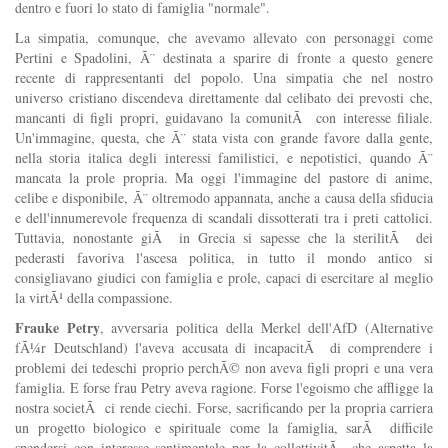
dentro e fuori lo stato di famiglia "normale".
La simpatia, comunque, che avevamo allevato con personaggi come
Pertini e Spadolini, Ã¨ destinata a sparire di fronte a questo genere
recente di rappresentanti del popolo. Una simpatia che nel nostro
universo cristiano discendeva direttamente dal celibato dei prevosti che,
mancanti di figli propri, guidavano la comunitÃ con interesse filiale.
Un'immagine, questa, che Ã¨ stata vista con grande favore dalla gente,
nella storia italica degli interessi familistici, e nepotistici, quando Ã¨
mancata la prole propria. Ma oggi l'immagine del pastore di anime,
celibe e disponibile, Ã¨ oltremodo appannata, anche a causa della sfiducia
e dell'innumerevole frequenza di scandali dissotterati tra i preti cattolici.
Tuttavia, nonostante giÃ in Grecia si sapesse che la sterilitÃ dei
pederasti favoriva l'ascesa politica, in tutto il mondo antico si
consigliavano giudici con famiglia e prole, capaci di esercitare al meglio
la virtÃ¹ della compassione.
Frauke Petry
, avversaria politica della Merkel dell'AfD (Alternative
fÃ¼r Deutschland) l'aveva accusata di incapacitÃ di comprendere i
problemi dei tedeschi proprio perchÃ© non aveva figli propri e una vera
famiglia. E forse frau Petry aveva ragione. Forse l'egoismo che affligge la
nostra societÃ ci rende ciechi. Forse, sacrificando per la propria carriera
un progetto biologico e spirituale come la famiglia, sarÃ difficile
spendersi con interesse sentimentale per la collettivitÃ che aspetta la