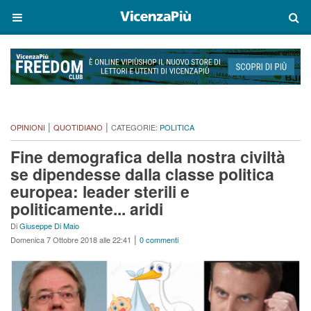
|
|
OPINIONI
QUOTIDIANO
CATEGORIE:
POLITICA
Fine demografica della nostra civiltà
se dipendesse dalla classe politica
europea: leader sterili e
politicamente... aridi
Di
Giuseppe Di Maio
|
Domenica 7 Ottobre 2018 alle 22:41
0 commenti