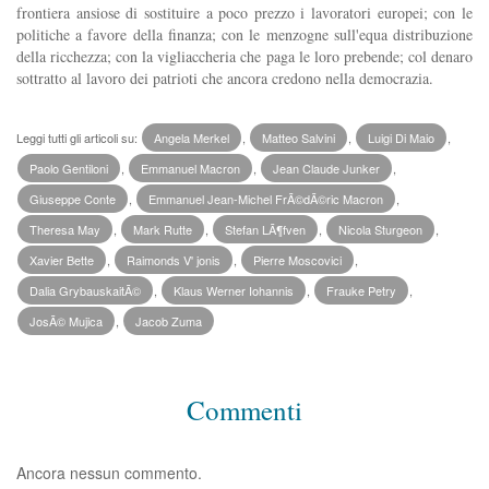
frontiera ansiose di sostituire a poco prezzo i lavoratori europei; con le
politiche a favore della finanza; con le menzogne sull'equa distribuzione
della ricchezza; con la vigliaccheria che paga le loro prebende; col denaro
sottratto al lavoro dei patrioti che ancora credono nella democrazia.
Leggi tutti gli articoli su:
Angela Merkel
,
Matteo Salvini
,
Luigi Di Maio
,
Paolo Gentiloni
,
Emmanuel Macron
,
Jean Claude Junker
,
Giuseppe Conte
,
Emmanuel Jean-Michel FrÃ©dÃ©ric Macron
,
Theresa May
,
Mark Rutte
,
Stefan LÃ¶fven
,
Nicola Sturgeon
,
Xavier Bette
,
Raimonds V' jonis
,
Pierre Moscovici
,
Dalia GrybauskaitÃ©
,
Klaus Werner Iohannis
,
Frauke Petry
,
JosÃ© Mujica
,
Jacob Zuma
Commenti
Ancora nessun commento.