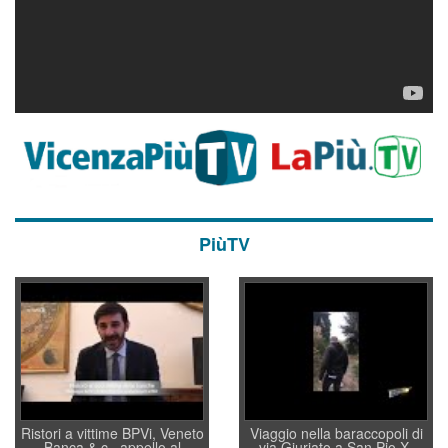
PiùTV
Ristori a vittime BPVi, Veneto
Viaggio nella baraccopoli di
Banca & c., appello al
via Giuriato a San Pio X.