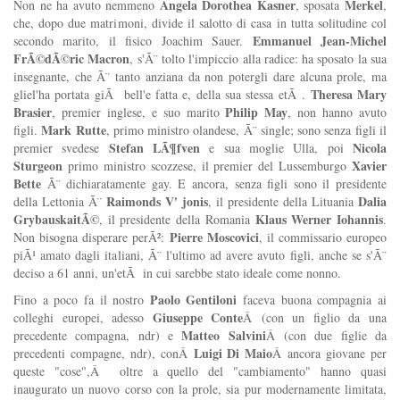
Angela Dorothea Kasner
Merkel
Non ne ha avuto nemmeno
, sposata
,
che, dopo due matrimoni, divide il salotto di casa in tutta solitudine col
Emmanuel Jean-Michel
secondo marito, il fisico Joachim Sauer.
FrÃ©dÃ©ric Macron
, s'Ã¨ tolto l'impiccio alla radice: ha sposato la sua
insegnante, che Ã¨ tanto anziana da non potergli dare alcuna prole, ma
Theresa Mary
gliel'ha portata giÃ bell'e fatta e, della sua stessa etÃ .
Brasier
Philip May
, premier inglese, e suo marito
, non hanno avuto
Mark Rutte
figli.
, primo ministro olandese, Ã¨ single; sono senza figli il
Stefan LÃ¶fven
Nicola
premier svedese
e sua moglie Ulla, poi
Sturgeon
Xavier
primo ministro scozzese, il premier del Lussemburgo
Bette
Ã¨ dichiaratamente gay. E ancora, senza figli sono il presidente
Raimonds V' jonis
Dalia
della Lettonia Ã¨
, il presidente della Lituania
GrybauskaitÃ©
Klaus Werner Iohannis
, il presidente della Romania
.
Pierre Moscovici
Non bisogna disperare perÃ²:
, il commissario europeo
piÃ¹ amato dagli italiani, Ã¨ l'ultimo ad avere avuto figli, anche se s'Ã¨
deciso a 61 anni, un'etÃ in cui sarebbe stato ideale come nonno.
Paolo Gentiloni
Fino a poco fa il nostro
faceva buona compagnia ai
Giuseppe Conte
colleghi europei, adesso
Â (con un figlio da una
Matteo Salvini
precedente compagna, ndr) e
Â (con due figlie da
Luigi Di Maio
precedenti compagne, ndr), conÂ
Â ancora giovane per
queste "cose",Â oltre a quello del "cambiamento" hanno quasi
inaugurato un nuovo corso con la prole, sia pur modernamente limitata,