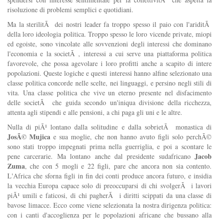
risoluzione di problemi semplici e quotidiani.
Ma la sterilitÃ dei nostri leader fa troppo spesso il paio con l'ariditÃ
della loro ideologia politica. Troppo spesso le loro vicende private, miopi
ed egoiste, sono vincolate alle sovvenzioni degli interessi che dominano
l'economia e la societÃ , interessi a cui serve una piattaforma politica
favorevole, che possa agevolare i loro profitti anche a scapito di intere
popolazioni. Queste logiche e questi interessi hanno alfine selezionato una
classe politica concorde nelle scelte, nei linguaggi, e persino negli stili di
vita. Una classe politica che vive un eterno presente nel disfacimento
delle societÃ che guida secondo un'iniqua divisione della ricchezza,
attenta agli stipendi e alle pensioni, a chi paga gli uni e le altre.
Nulla di piÃ¹ lontano dalla solitudine e dalla sobrietÃ monastica di
JosÃ© Mujica
e sua moglie, che non hanno avuto figli solo perchÃ©
sono stati troppo impegnati prima nella guerriglia, e poi a scontare le
Jacob
pene carcerarie. Ma lontano anche dal presidente sudafricano
Zuma
, che con 5 mogli e 22 figli, pare che ancora non sia contento.
L'Africa che sforna figli in fin dei conti produce ancora futuro, e insidia
la vecchia Europa capace solo di preoccuparsi di chi svolgerÃ i lavori
piÃ¹ umili e faticosi, di chi pagherÃ i diritti scippati da una classe di
bavose limacce. Ecco come viene selezionata la nostra dirigenza politica:
con i canti d'accoglienza per le popolazioni africane che bussano alla