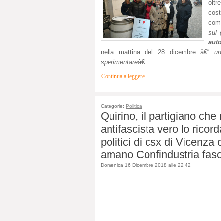
oltr
cost
com
sul 
aut
nella mattina del 28 dicembre â€“
un
sperimentare
â€.
Continua a leggere
Categorie:
Politica
Quirino, il partigiano che 
antifascista vero lo ricor
politici di csx di Vicenza
amano Confindustria fasc
Domenica 16 Dicembre 2018 alle 22:42