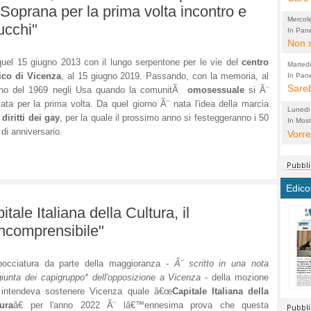
 Soprana per la prima volta incontro e
perco
"prog
Mercol
ucchi"
cittad
porch
In Pane
Bretell
Non s
2003 
per i
sicur
Madda
che "
uel 15 giugno 2013 con il lungo serpentone per le vie del
centro
Marted
autom
propo
qui 
ico di Vicenza
, al 15 giugno 2019. Passando, con la memoria, al
In Pane
(Lucian
Bretell
Sareb
quot
proge
PER 
gno del 1969 negli Usa quando la comunitÃ
omosessuale
si Ã¨
Pidin
rotab
llata per la prima volta. Da quel giorno Ã¨ nata l'idea della marcia
sono 
Lunedi
i
diritti dei gay
, per la quale il prossimo anno si festeggeranno i 50
elett
panni
(non 
In Most
(Lucian
 di anniversario.
di vola
Vorre
Villa
la mo
dal G
inten
distr
sono 
Aspro
e sag
città,
asso
parte
conti
citta
a dir
chius
Edico
Chier
Pace 
costr
Sind
ale Italiana della Cultura, il
FORT
costr
invec
Micro
TUTTA
signo
morac
temat
incomprensibile"
RUSS
vuol
ancor
Ora i
ECCEL
come 
cambi
la nu
bocciatura da parte della maggioranza -
Ã¨ scritto in una nota
alta 
seria
stagn
L'ope
iunta dei capigruppo* dell'opposizione a Vicenza
- della mozione
Citta
conse
ma no
 intendeva sostenere Vicenza quale â€œ
Capitale Italiana della
propa
perch
Comu
ura
â€ per l'anno 2022 Ã¨ lâ€™ennesima prova che questa