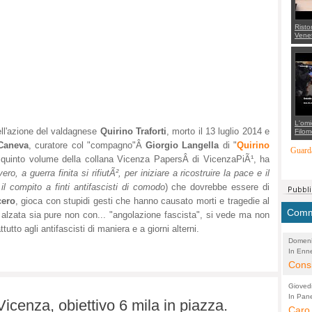
Risto
Venet
appel
Aless
mette
con 
suppo
regia
L'omi
ell'azione del valdagnese
Quirino Traforti
, morto il 13 luglio 2014 e
Filom
Maran
Caneva
, curatore col "compagno"Â
Giorgio Langella
di "
Quirino
carab
Guarda
marit
l quinto volume della collana Vicenza PapersÂ di VicenzaPiÃ¹, ha
più a
ero, a guerra finita si rifiutÃ², per iniziare a ricostruire la pace e il
di...
 il compito a finti antifascisti di comodo
) che dovrebbe essere di
cero
, gioca con stupidi gesti che hanno causato morti e tragedie al
Comme
lzata sia pure non con... "angolazione fascista", si vede ma non
utto agli antifascisti di maniera e a giorni alterni.
Domeni
In Enne
(Lucian
Alessan
Consi
evide
Gioved
Asses
In Pane
(Lucian
icenza, obiettivo 6 mila in piazza.
Bretell
Caro 
Marco