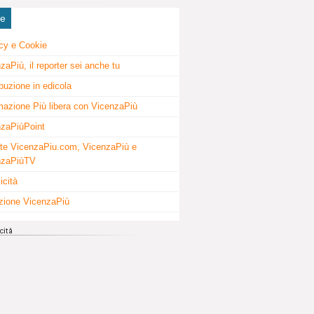
ne
cy e Cookie
zaPiù, il reporter sei anche tu
ibuzione in edicola
mazione Più libera con VicenzaPiù
zaPiùPoint
te VicenzaPiu.com, VicenzaPiù e
nzaPiùTV
icità
zione VicenzaPiù