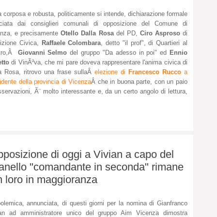
a corposa e robusta, politicamente si intende, dichiarazione formale
sciata dai consiglieri comunali di opposizione del Comune di
enza, e precisamente
Otello Dalla Rosa
del PD,
Ciro Asproso
di
izione Civica,
Raffaele Colombara
, detto "il prof", di Quartieri al
tro,Â
Giovanni Selmo
del gruppo "Da adesso in poi" ed
Ennio
tto
di VinÃ²va, che mi pare doveva rappresentare l'anima civica di
a Rosa, ritrovo una frase sullaÂ
elezione di
Francesco Rucco
a
idente della provincia di Vicenza
Â che in buona parte, con un paio
sservazioni, Ã¨ molto interessante e, da un certo angolo di lettura,
'opposizione di oggi a Vivian a capo del
ianello "comandante in seconda" rimane
n loro in maggioranza
olemica, annunciata, di questi giorni per la nomina di Gianfranco
ian ad amministratore unico del gruppo Aim Vicenza dimostra