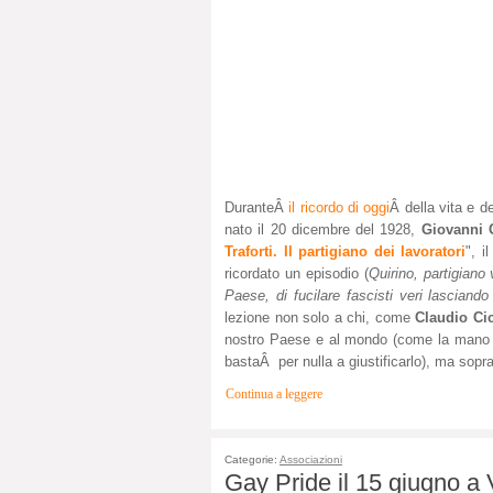
DuranteÂ
il ricordo di oggi
Â della vita e d
nato il 20 dicembre del 1928,
Giovanni 
Traforti. Il partigiano dei lavoratori
", i
ricordato un episodio (
Quirino, partigiano v
Paese, di fucilare fascisti veri lasciando
lezione non solo a chi, come
Claudio Ci
nostro Paese e al mondo (come la mano a
bastaÂ per nulla a giustificarlo), ma sopratt
Continua a leggere
Categorie:
Associazioni
Gay Pride il 15 giugno a V