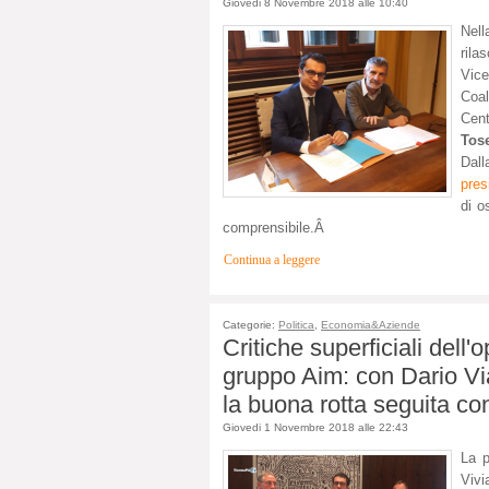
Giovedi 8 Novembre 2018 alle 10:40
Nell
rila
Vic
Coal
Cen
Tose
Dall
pres
di o
comprensibile.Â
Continua a leggere
Categorie:
Politica
,
Economia&Aziende
Critiche superficiali dell
gruppo Aim: con Dario V
la buona rotta seguita co
Giovedi 1 Novembre 2018 alle 22:43
La p
Viv