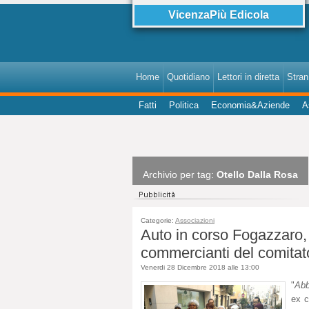
VicenzaPiù Edicola
Home
Quotidiano
Lettori in diretta
StranI
Fatti
Politica
Economia&Aziende
A
Archivio per tag:
Otello Dalla Rosa
Categorie:
Associazioni
Auto in corso Fogazzaro, 
commercianti del comitat
Venerdi 28 Dicembre 2018 alle 13:00
"
Abb
ex c