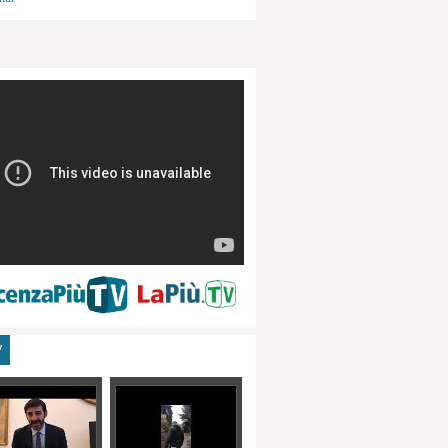
menti, turismo
V