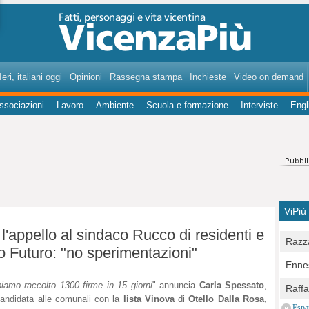
VicenzaPiù - Notizie, Inchieste, Analisi su Vicenza e provincia
eri, italiani oggi
Opinioni
Rassegna stampa
Inchieste
Video on demand
ssociazioni
Lavoro
Ambiente
Scuola e formazione
Interviste
Engl
ViPiù
l'appello al sindaco Rucco di residenti e
Razza
o Futuro: "no sperimentazioni"
Bocc
Ennes
per u
pedon
iamo raccolto 1300 firme in 15 giorni
" annuncia
Carla Spessato
,
Berla
Raff
Comun
andidata alle comunali con la
lista Vinova
di
Otello Dalla Rosa
,
E Zai
Campo
Espa