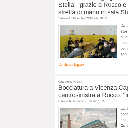
Stella: "grazie a Rucco e
stretta di mano in sala St
Sabato 15 Dicembre 2018 alle 19:50
Da q
stor
giu
ribe
per 
anni
Continua a leggere
Categorie:
Politica
Bocciatura a Vicenza Capit
centrosinistra a Rucco: "
Giovedi 6 Dicembre 2018 alle 15:27
La 
cong
che
Cult