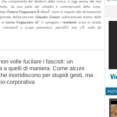
e che componente del direttivo della civica, e oggi anima del neo
monu
ituito, da una parte dei cittadini e commercianti della zona,
itato
Futuro Fogazzaro.Â
â€œ
Ãˆ sorto in seguito alle dichiarazioni
giornale dell'assessore
Claudio Cicero
sull'eventuale ritorno delle
o
in
corso Fogazzaro
â€“ ci spiegano i
residenti
scesi in strada
 comitatoÂ a scopo preventivo, perchÃ© non c'Ã¨ nulla da
non volle fucilare i fascisti: un
da a quelli di maniera. Come alcuni
 che inorridiscono per stupidi gesti, ma
io-corporativa
PiùT