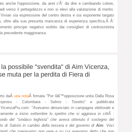
to anche l'opposizione, da anni c'Ã¨ da dire e cambiando colore,
adi verso il pettegolezzo e non si elevi alla valutazione di merito.
Vivian sia espressione del centro destra e sia esponente targato
, oltre alla sua presunta mancanza di esperienza specifica,Â Ã¨
gomento principe negativo esibito dai consiglieri di centrosinistra
n la precedente maggioranza.
 la possibile "svendita" di Aim Vicenza,
 muta per la perdita di Fiera di
orto daÂ
una nota
Â
firmata
"
Per lâ€™opposizione unita Dalla Rosa
sproso - Colombara - Selmo - Tosetto"
e pubblicata
Â
VicenzaPiu.com: "
Avevamo denunciato in campagna elettorale e
amente a inizio settembre lo spettro che si aggirava in cittÃ :
cordo del "sindaco leghista" che aveva ottenuto il sostegno del
ito di Salvini in cambio della tessera e del governo di
Aim
. Voci
stenti che speravamo non vere e su cui avevamo detto che non