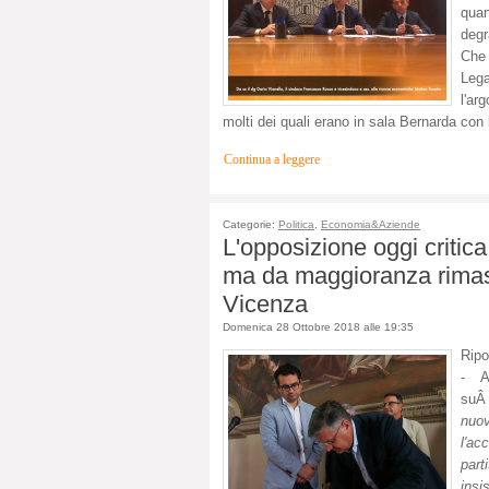
quan
degr
Che 
Lega
l'ar
molti dei quali erano in sala Bernarda co
Continua a leggere
Categorie:
Politica
,
Economia&Aziende
L'opposizione oggi critica
ma da maggioranza rimase
Vicenza
Domenica 28 Ottobre 2018 alle 19:35
Rip
- A
su
nuov
l'ac
part
insi