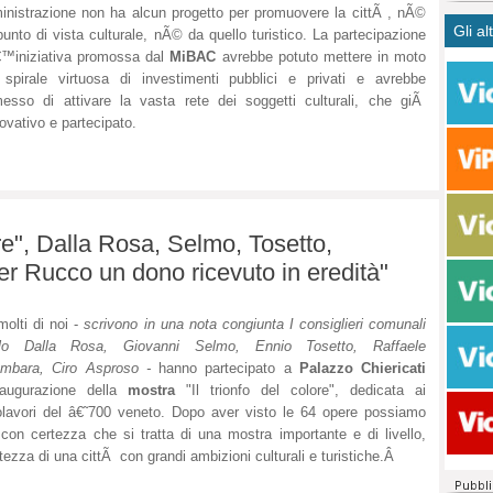
CASO
bisog
campa
nistrazione non ha alcun progetto per promuovere la cittÃ , nÃ©
Gli al
Meno 
Ultim
punto di vista culturale, nÃ© da quello turistico. La partecipazione
pace 
€™iniziativa promossa dal
MiBAC
avrebbe potuto mettere in moto
Amen
Rolan
inter
spirale virtuosa di investimenti pubblici e privati e avrebbe
polit
dall'
esso di attivare la vasta rete dei soggetti culturali, che giÃ
dei c
Rotat
novativo e partecipato.
consi
Autos
compl
Come 
50 so
20 mi
Comu
ore", Dalla Rosa, Selmo, Tosetto,
Vitto
r Rucco un dono ricevuto in eredità"
fatto 
seggi
 molti di noi -
scrivono in una nota congiunta I consiglieri comunali
dispo
llo Dalla Rosa, Giovanni Selmo, Ennio Tosetto, Raffaele
sopra
ombara, Ciro Asproso -
hanno partecipato a
Palazzo Chiericati
Paro
inaugurazione della
mostra
"Il trionfo del colore", dedicata ai
lavori del â€˜700 veneto. Dopo aver visto le 64 opere possiamo
 con certezza che si tratta di una mostra importante e di livello,
altezza di una cittÃ con grandi ambizioni culturali e turistiche.Â