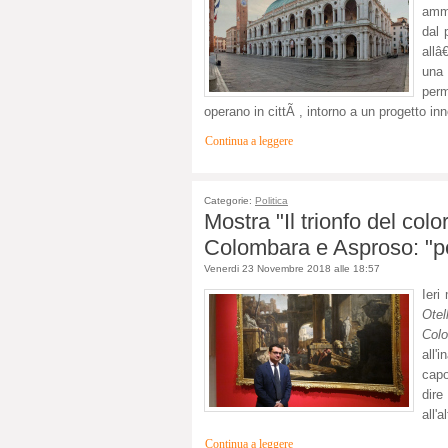
ammi
dal 
allâ
una 
perm
operano in cittÃ , intorno a un progetto in
Continua a leggere
Categorie:
Politica
Mostra "Il trionfo del col
Colombara e Asproso: "pe
Venerdi 23 Novembre 2018 alle 18:57
Ieri
Ote
Col
all'
capo
dire
all'
Continua a leggere