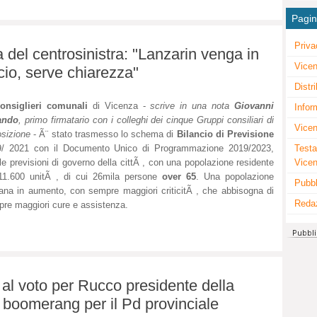
Pagi
Priva
 del centrosinistra: "Lanzarin venga in
Vicen
cio, serve chiarezza"
Distr
onsiglieri comunali
di Vicenza -
scrive in una nota
Giovanni
Infor
ando
, primo firmatario con i colleghi dei cinque Gruppi consiliari di
Vicen
sizione
- Ã¨ stato trasmesso lo schema di
Bilancio di Previsione
Testa
9/ 2021 con il Documento Unico di Programmazione 2019/2023,
Vice
le previsioni di governo della cittÃ , con una popolazione residente
11.600 unitÃ , di cui 26mila persone
over 65
. Una popolazione
Pubbl
ana in aumento, con sempre maggiori criticitÃ , che abbisogna di
Reda
re maggiori cure e assistenza.
al voto per Rucco presidente della
 boomerang per il Pd provinciale