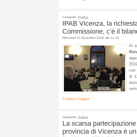
Categorie:
Politica
IPAB Vicenza, la richiesta
Commissione, c’è il bilan
Mercoledi 21 Novembre 2018 alle 21:34
Ai
c
Rol
oppo
201
con 
di 1
anzi
semp
Continua a leggere
Categorie:
Politica
La scarsa partecipazione 
provincia di Vicenza è un