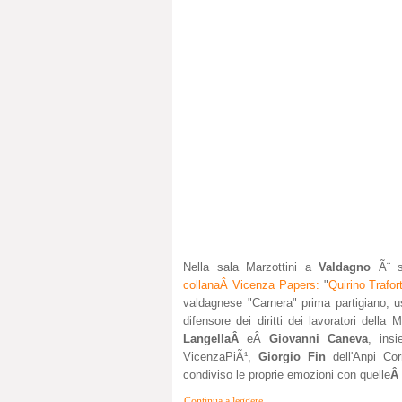
Nella sala Marzottini a
Valdagno
Ã¨ 
collanaÂ Vicenza Papers:
"
Quirino Trafort
valdagnese "Carnera" prima partigiano, u
difensore dei diritti dei lavoratori della
LangellaÂ
eÂ
Giovanni Caneva
, ins
VicenzaPiÃ¹,
Giorgio Fin
dell'Anpi Co
condiviso le proprie emozioni con quelle
Â 
Continua a leggere