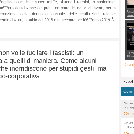
applicazione delle nuove tariffe, slittano i termini, in particolare,
lâ€™autoliquidazione dei premi da parte dei datori di lavoro, per la
Risto
entazione della denuncia annuale delle retribuzioni relative
Venet
appel
premio dovuto, a saldo del 2018 e in acconto per lâ€™anno 2019.Â
Aless
mette
con 
suppo
regia
non volle fucilare i fascisti: un
L'omi
Filom
da a quelli di maniera. Come alcuni
Maran
carab
Guarda
 che inorridiscono per stupidi gesti, ma
marit
più a
io-corporativa
di...
Comme
Domeni
In Enne
(Lucian
Alessan
Consi
evide
Gioved
Asses
In Pane
(Lucian
Bretell
Caro 
Marco