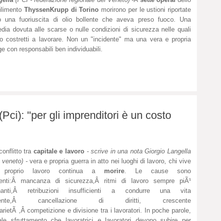
ilimento
ThyssenKrupp di Torino
morirono per le ustioni riportate
 una fuoriuscita di olio bollente che aveva preso fuoco. Una
edia dovuta alle scarse o nulle condizioni di sicurezza nelle quali
o costretti a lavorare. Non un "incidente" ma una vera e propria
ge con responsabili ben individuabili.
Pci): "per gli imprenditori è un costo
conflitto tra
capitale e lavoro
-
scrive in una nota Giorgio Langella
 veneto)
- vera e propria guerra in atto nei luoghi di lavoro, chi vive
 proprio lavoro continua a
morire
. Le cause sono
denti:Â mancanza di sicurezza,Â ritmi di lavoro sempre piÃ¹
enanti,Â retribuzioni insufficienti a condurre una vita
cente,Â cancellazione di diritti, crescente
arietÃ ,Â competizione e divisione tra i lavoratori. In poche parole,
ale sfruttamento che lavoratrici e lavoratori devono subire per