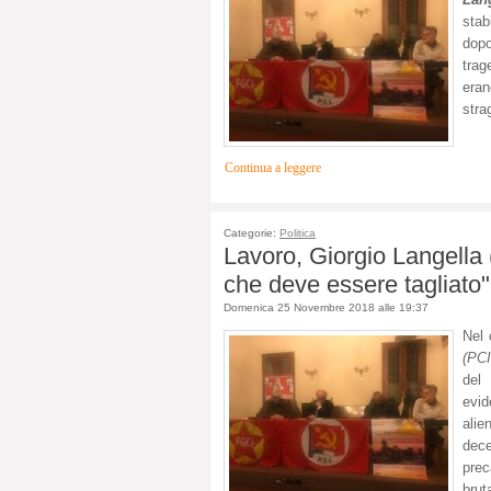
stab
dopo
trag
eran
stra
Continua a leggere
Categorie:
Politica
Lavoro, Giorgio Langella (
che deve essere tagliato"
Domenica 25 Novembre 2018 alle 19:37
Nel 
(PCI
del
evi
ali
de
prec
brut