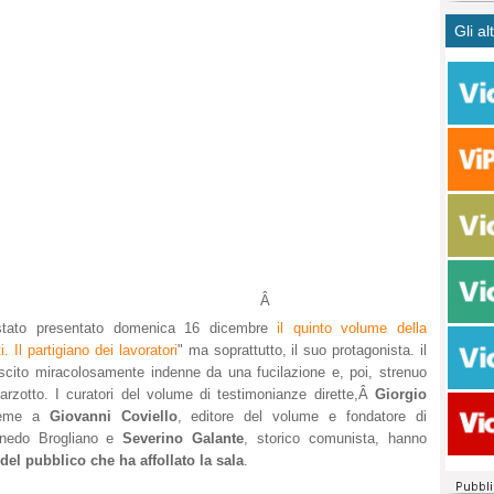
CASO
bisog
campa
Gli al
Meno 
Ultim
pace 
Amen
Rolan
inter
polit
dall'
dei c
Rotat
consi
Autos
compl
Come 
50 so
20 mi
Comu
Vitto
fatto 
Â
seggi
dispo
stato presentato domenica 16 dicembre
il quinto volume della
i. Il partigiano dei lavoratori
" ma soprattutto, il suo protagonista. il
sopra
scito miracolosamente indenne da una fucilazione e, poi, strenuo
Paro
 Marzotto. I curatori del volume di testimonianze dirette,Â
Giorgio
ieme a
Giovanni Coviello
, editore del volume e fondatore di
rnedo Brogliano e
Severino Galante
, storico comunista, hanno
del pubblico che ha affollato la sala
.