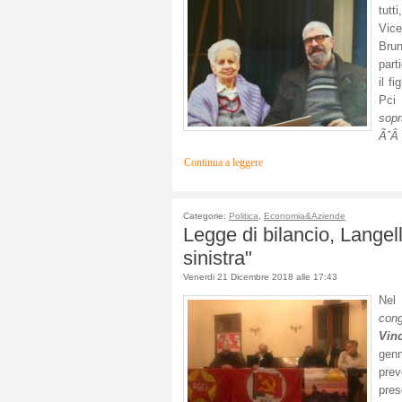
tutt
Vice
Brun
part
il f
Pci 
sopr
ÃˆÂ 
Continua a leggere
Categorie:
Politica
,
Economia&Aziende
Legge di bilancio, Langell
sinistra"
Venerdi 21 Dicembre 2018 alle 17:43
Nel 
cong
Vin
genn
pre
pre