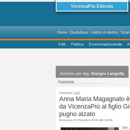
VicenzaPiù Edicola
Home
Quotidiano
Lettori in diretta
StranI
Fatti
Politica
Economia&Aziende
A
Archivio per tag:
Giorgio Langella
Categorie:
Fatti
Anna Maria Magagnato è 
da VicenzaPiù al figlio Gi
pugno alzato
Domenica 23 Dicembre 2018 alle 16:04
Ieri