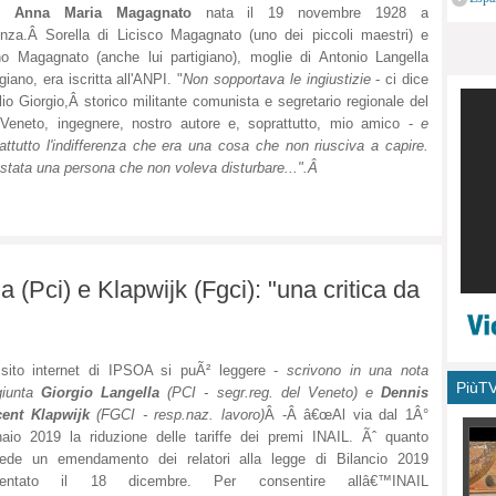
i,
Anna Maria Magagnato
nata il 19 novembre 1928 a
monu
nza.Â Sorella di Licisco Magagnato (uno dei piccoli maestri) e
o Magagnato (anche lui partigiano), moglie di Antonio Langella
igiano, era iscritta all'ANPI. "
Non sopportava le ingiustizie
- ci dice
iglio Giorgio,Â storico militante comunista e segretario regionale del
Veneto, ingegnere, nostro autore e, soprattutto, mio amico -
e
attutto l'indifferenza che era una cosa che non riusciva a capire.
stata una persona che non voleva disturbare...".Â
a (Pci) e Klapwijk (Fgci): "una critica da
sito internet di IPSOA si puÃ² leggere -
scrivono in una nota
PiùT
iunta
Giorgio Langella
(PCI - segr.reg. del Veneto) e
Dennis
cent Klapwijk
(FGCI - resp.naz. lavoro)
Â -Â â€œAl via dal 1Â°
aio 2019 la riduzione delle tariffe dei premi INAIL. Ãˆ quanto
vede un emendamento dei relatori alla legge di Bilancio 2019
sentato il 18 dicembre. Per consentire allâ€™INAIL