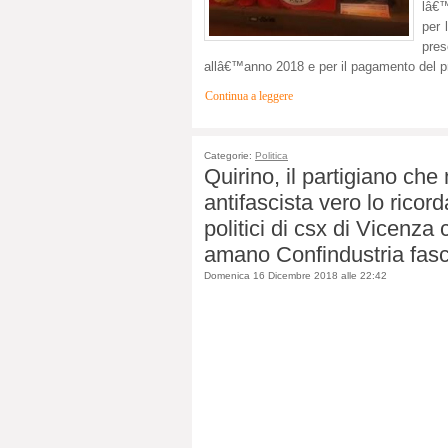
lâ€™
per 
pres
allâ€™anno 2018 e per il pagamento del 
Continua a leggere
Categorie:
Politica
Quirino, il partigiano che 
antifascista vero lo ricor
politici di csx di Vicenza
amano Confindustria fasc
Domenica 16 Dicembre 2018 alle 22:42