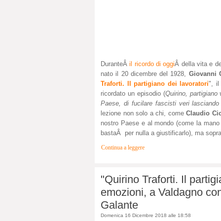
DuranteÂ
il ricordo di oggi
Â della vita e d
nato il 20 dicembre del 1928,
Giovanni 
Traforti. Il partigiano dei lavoratori
", i
ricordato un episodio (
Quirino, partigiano v
Paese, di fucilare fascisti veri lasciando
lezione non solo a chi, come
Claudio Ci
nostro Paese e al mondo (come la mano a
bastaÂ per nulla a giustificarlo), ma sopratt
Continua a leggere
"Quirino Traforti. Il parti
emozioni, a Valdagno con
Galante
Domenica 16 Dicembre 2018 alle 18:58