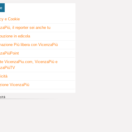
ne
cy e Cookie
zaPiù, il reporter sei anche tu
ibuzione in edicola
mazione Più libera con VicenzaPiù
zaPiùPoint
te VicenzaPiu.com, VicenzaPiù e
nzaPiùTV
icità
zione VicenzaPiù