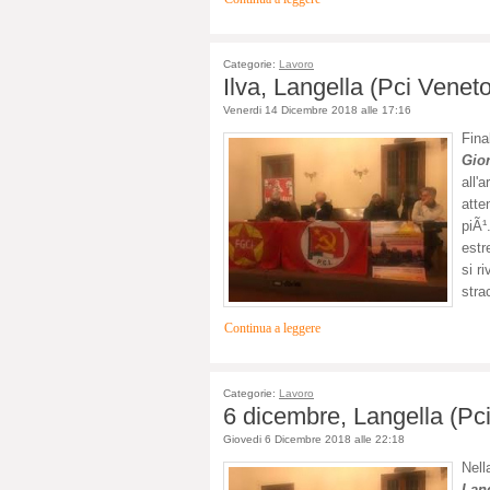
Categorie:
Lavoro
Ilva, Langella (Pci Veneto)
Venerdi 14 Dicembre 2018 alle 17:16
Fina
Gio
all'
atte
piÃ¹
estr
si r
stra
Continua a leggere
Categorie:
Lavoro
6 dicembre, Langella (Pci
Giovedi 6 Dicembre 2018 alle 22:18
Nell
Lan