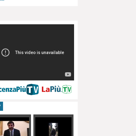
menti, turismo
V