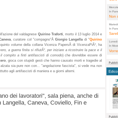
perco
"prog
Mercol
cittad
porch
In Pane
Bretell
Non s
2003 
per i
sicur
Madda
che "
Marted
autom
propo
qui 
In Pane
(Lucian
Bretell
Sareb
quot
proge
PER 
ell'azione del valdagnese
Quirino Traforti
, morto il 13 luglio 2014 e
Pidin
rotab
Caneva
, curatore col "compagno"Â
Giorgio Langella
di "
Quirino
sono 
Lunedi
l quinto volume della collana Vicenza PapersÂ di VicenzaPiÃ¹, ha
elett
panni
(non 
In Most
(Lucian
ero, a guerra finita si rifiutÃ², per iniziare a ricostruire la pace e il
di vola
Vorre
Villa
la mo
dal G
 il compito a finti antifascisti di comodo
) che dovrebbe essere di
inten
distr
sono 
Aspro
cero
, gioca con stupidi gesti che hanno causato morti e tragedie al
e sag
città,
asso
parte
lzata sia pure non con... "angolazione fascista", si vede ma non
conti
citta
a dir
chius
utto agli antifascisti di maniera e a giorni alterni.
Edico
Chier
Pace 
costr
Sind
FORT
costr
invec
Micro
TUTTA
signo
morac
temat
RUSS
vuol
ancor
Ora i
giano dei lavoratori", sala piena, anche di
ECCEL
come 
cambi
la nu
 Langella, Caneva, Coviello, Fin e
alta 
seria
stagn
L'ope
Citta
conse
ma no
propa
perch
Comu