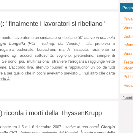
Pagi
Priva
: "finalmente i lavoratori si ribellano"
Vicen
Distr
lmente i lavoratori e un sindacato si ribellano â€“
scrive in una nota
rgio Langella
(PCI - fed.reg. del Veneto)
- alla protervia e
Infor
arroganza padronale. Lorpadroni, ma Ã¨ risaputo, raramente si
Vicen
ngono agli accordi sottoscritti, vogliono, pretendono, sempre di
. Se sono, poi, multinazionali straniere l'arroganza raggiunge vette
Testa
eme. L'accordo Ilva, ritenuto "buono" e "applaudito" un po' da tutti
Vice
ivela per quello che in pochi avevamo previsto ... null'altro che carta
Pubbl
ccia.Â
Reda
) ricorda i morti della ThyssenKrupp
a notte tra il 5 e il 6 dicembre 2007 -
scrive in una notaÂ
Giorgio
gella
(PCI - federazione regionale del Veneto)
-Â
sette operai
dello