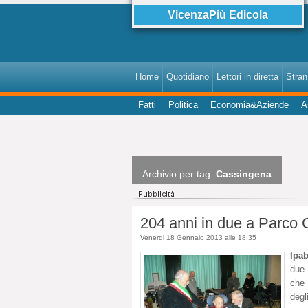
VicenzaPiù Edicola
Home
Quotidiano
Lettori in diretta
StranI
Fatti
Politica
Economia&Aziende
A
Archivio per tag:
Cassingena
204 anni in due a Parco C
Venerdi 18 Gennaio 2013 alle 18:35
Ipa
due 
che 
degl