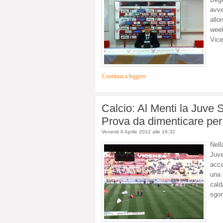
avve
allo
week
Vice
Continua a leggere
Calcio: Al Menti la Juve S
Prova da dimenticare per 
Venerdi 6 Aprile 2012 alle 16:32
Nell
Juve
acca
una 
cal
sgom