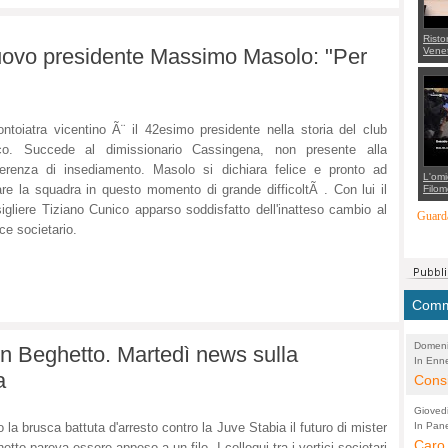
Risto
 nuovo presidente Massimo Masolo: "Per
Venet
appel
Aless
mette
con 
suppo
regia
ontoiatra vicentino Ã¨ il 42esimo presidente nella storia del club
ico. Succede al dimissionario Cassingena, non presente alla
erenza di insediamento. Masolo si dichiara felice e pronto ad
L'omi
are la squadra in questo momento di grande difficoltÃ . Con lui il
Filom
Maran
igliere Tiziano Cunico apparso soddisfatto dell'inatteso cambio al
carab
Guarda
marit
ice societario.
più a
di...
Comme
Domeni
on Beghetto. Martedì news sulla
In Enne
(Lucian
a
Alessan
Consi
evide
Gioved
Asses
 la brusca battuta d'arresto contro la Juve Stabia il futuro di mister
In Pane
(Lucian
Bretell
Caro 
Marco
etto pareva essere appeso a un filo. I colloqui tra i vertici societari