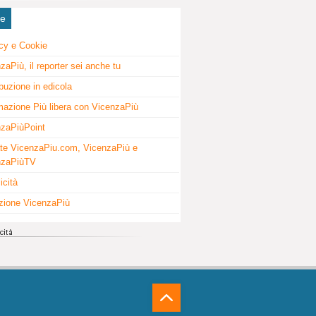
ne
cy e Cookie
zaPiù, il reporter sei anche tu
ibuzione in edicola
mazione Più libera con VicenzaPiù
zaPiùPoint
te VicenzaPiu.com, VicenzaPiù e
nzaPiùTV
icità
zione VicenzaPiù
⁁