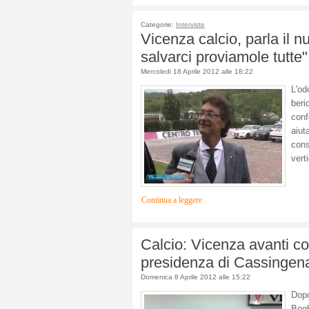
Categorie:
Interviste
Vicenza calcio, parla il
salvarci proviamole tutte"
Mercoledi 18 Aprile 2012 alle 18:22
L'od
ber
conf
aiut
cons
vert
Continua a leggere
Calcio: Vicenza avanti c
presidenza di Cassingen
Domenica 8 Aprile 2012 alle 15:22
Dopo
Begh