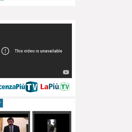
menti, turismo
V