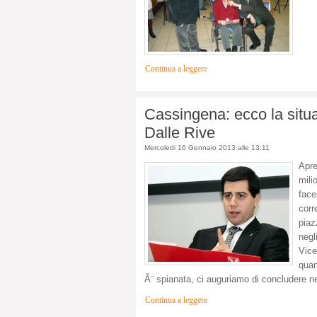
Continua a leggere
Cassingena: ecco la situ
Dalle Rive
Mercoledi 16 Gennaio 2013 alle 13:11
Apre
mili
face
cor
piaz
negl
Vice
quan
Ã¨ spianata, ci auguriamo di concludere n
Continua a leggere