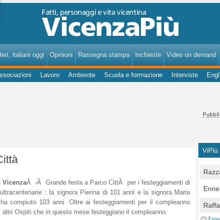
VicenzaPiù - Notizie, Inchieste, Analisi su Vicenza e provincia
eri, italiani oggi
Opinioni
Rassegna stampa
Inchieste
Video on demand
ssociazioni
Lavoro
Ambiente
Scuola e formazione
Interviste
Engl
ViPiù
ittà
Razza
b Vicenza
Â -Â Grande festa a Parco CittÃ per i festeggiamenti di
Bocc
Ennes
ultracentenarie : la signora Pierina di 101 anni e la signora Maria
per u
pedon
ha compiuto 103 anni. Oltre ai festeggiamenti per il compleanno
Berla
Raff
Comun
i altri Ospiti che in questo mese festeggiano il compleanno.
E Zai
Campo
Espa