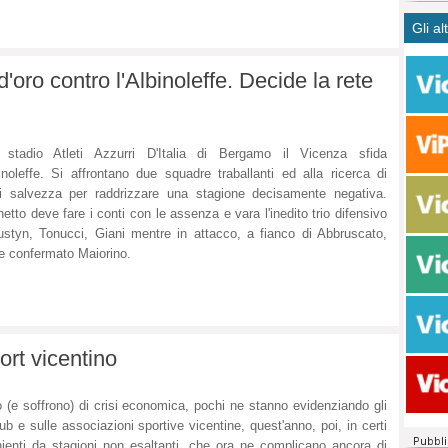
CASO
bisog
campa
Gli al
Meno 
Ultim
pace 
Amen
Rolan
inter
d'oro contro l'Albinoleffe. Decide la rete
polit
dall'
dei c
Rotat
consi
Autos
compl
Come 
o stadio Atleti Azzurri D'Italia di Bergamo il Vicenza sfida
50 so
binoleffe. Si affrontano due squadre traballanti ed alla ricerca di
20 mi
i salvezza per raddrizzare una stagione decisamente negativa.
Comu
etto deve fare i conti con le assenza e vara l'inedito trio difensivo
Vitto
styn, Tonucci, Giani mentre in attacco, a fianco di Abbruscato,
fatto 
e confermato Maiorino.
seggi
dispo
sopra
Paro
ort vicentino
o (e soffrono) di crisi economica, pochi ne stanno evidenziando gli
club e sulle associazioni sportive vicentine, quest'anno, poi, in certi
nienti da stagioni non esaltanti, che ora ne complicano ancora di