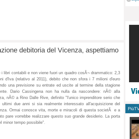
monu
azione debitoria del Vicenza, aspettiamo
 i libri contabili e non viene fuori un quadro cosÃ¬ drammatico: 2,3
oni d'Iva (relativo al 2011), debito che non sfora i 7 milioni d'euro
ndo una previsione su entrate ed uscite al termine della stagione
rente. Dario Cassingena non ha nulla da nascondere: nÃ© alla
za, nÃ© a Rino Dalle Rive, definito "l'unico imprenditore serio che
i ultimi due anni si sia realmente interessato all'acquisizione del
PiùT
nza. Ormai conosce vita, morte e miracoli di questa societÃ e a
to pare vorrebbe realizzare questo suo grande desiderio. La porta
el minor tempo possibile".