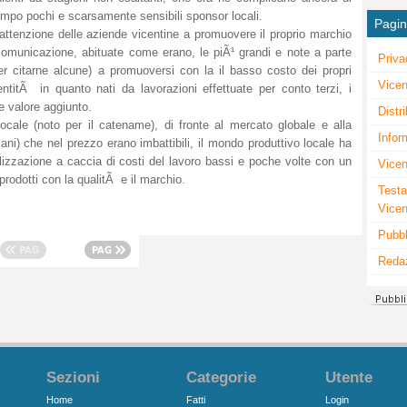
tempo pochi e scarsamente sensibili sponsor locali.
Pagi
a attenzione delle aziende vicentine a promuovere il proprio marchio
comunicazione, abituate come erano, le piÃ¹ grandi e note a parte
Priva
er citarne alcune) a promuoversi con la il basso costo dei propri
Vicen
ntitÃ in quanto nati da lavorazioni effettuate per conto terzi, i
e valore aggiunto.
Distr
cale (noto per il catename), di fronte al mercato globale e alla
Infor
iani) che nel prezzo erano imbattibili, il mondo produttivo locale ha
lizzazione a caccia di costi del lavoro bassi e poche volte con un
Vicen
prodotti con la qualitÃ e il marchio.
Testa
Vice
Pubbl
Reda
Sezioni
Categorie
Utente
Home
Fatti
Login