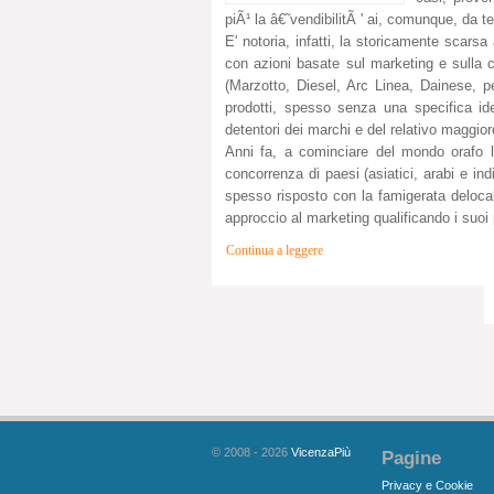
piÃ¹ la â€˜vendibilitÃ ' ai, comunque, da 
E' notoria, infatti, la storicamente scars
con azioni basate sul marketing e sulla 
(Marzotto, Diesel, Arc Linea, Dainese, p
prodotti, spesso senza una specifica ide
detentori dei marchi e del relativo maggior
Anni fa, a cominciare del mondo orafo lo
concorrenza di paesi (asiatici, arabi e ind
spesso risposto con la famigerata deloca
approccio al marketing qualificando i suoi 
Continua a leggere
© 2008 - 2026
VicenzaPiù
Pagine
Privacy e Cookie