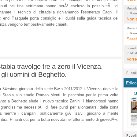
perco
"prog
nuti nel fine settimana hanno perÃ² escluso la possibilitÃ di
Mercol
ntanare il tecnico di cittadella richiamando l'esonerato Cagni. Il
cittad
porch
In Pane
 end Pasquale porta consiglio e i dubbi sulla guida tecnica del
Bretell
Non s
2003 
per i
nza vengono tempestivamente chiariti.
sicur
Madda
che "
Marted
autom
propo
qui 
In Pane
(Lucian
Bretell
Sareb
quot
proge
PER 
Pidin
rotab
sono 
Lunedi
elett
panni
(non 
In Most
(Lucian
di vola
Vorre
Villa
la mo
dal G
tabia travolge tre a zero il Vicenza.
inten
distr
sono 
Aspro
e sag
città,
asso
gli uomini di Beghetto.
parte
conti
citta
a dir
chius
Edico
Chier
Pace 
costr
Sind
a 34esima giornata della serie Bwin 2011/2012 il Vicenza riceve la
FORT
costr
invec
Micro
 Stabia allo stadio Romeo Menti. In panchina per la prima volta
TUTTA
signo
morac
temat
nto a Beghetto siede il nuovo tecnico Zanini. I biancorossi hanno
RUSS
vuol
ancor
Ora i
grandissima necessitÃ di fare punti per allontanarsi dalla zona
ECCEL
come 
cambi
da mentre i campani, praticamente giÃ salvi, giocano a mente
la nu
alta 
bra. Pinardi out per la botta ricevuta nell'allenamento di giovedÃ¬.
seria
stagn
L'ope
Citta
conse
ma no
propa
perch
Comu