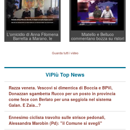
regia al Mef
L'omicidio di Anna Filomena
Miatello e Belluco
Barretta a Marano, le
commentano bozza su ristori
indagini dei carabinieri di
BPVi e Veneto Banca
Vicenza sul marito Angelo
Lavarra: più avvincenti di
Guarda tutti i video
quelle di... Barbara D'Urso
ViPiù Top News
Razza veneta. Vescovi si dimentica di Boccia e BPVi,
Donazzan sgambetta Rucco per un posto in provincia
come fece con Berlato per una seggiola nel sistema
Galan. E Zaia...?
Ennesimo ciclista travolto sulle strisce pedonali,
Alessandra Marobin (Pd): "il Comune si svegli"