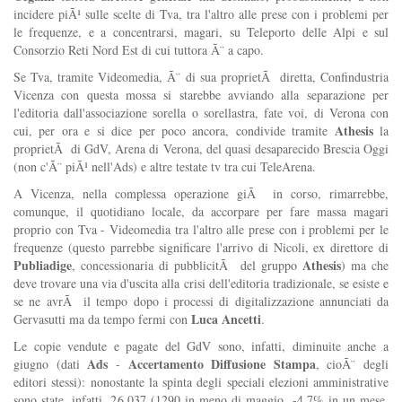
incidere piÃ¹ sulle scelte di Tva, tra l'altro alle prese con i problemi per
le frequenze, e a concentrarsi, magari, su Teleporto delle Alpi e sul
Consorzio Reti Nord Est di cui tuttora Ã¨ a capo.
Se Tva, tramite Videomedia, Ã¨ di sua proprietÃ diretta, Confindustria
Vicenza con questa mossa si starebbe avviando alla separazione per
l'editoria dall'associazione sorella o sorellastra, fate voi, di Verona con
Athesis
cui, per ora e si dice per poco ancora, condivide tramite
la
proprietÃ di GdV, Arena di Verona, del quasi desaparecido Brescia Oggi
(non c'Ã¨ piÃ¹ nell'Ads) e altre testate tv tra cui TeleArena.
A Vicenza, nella complessa operazione giÃ in corso, rimarrebbe,
comunque, il quotidiano locale, da accorpare per fare massa magari
proprio con Tva - Videomedia tra l'altro alle prese con i problemi per le
frequenze (questo parrebbe significare l'arrivo di Nicoli, ex direttore di
Publiadige
Athesis
, concessionaria di pubblicitÃ del gruppo
) ma che
deve trovare una via d'uscita alla crisi dell'editoria tradizionale, se esiste e
se ne avrÃ il tempo dopo i processi di digitalizzazione annunciati da
Luca Ancetti
Gervasutti ma da tempo fermi con
.
Le copie vendute e pagate del GdV sono, infatti, diminuite anche a
Ads
Accertamento Diffusione Stampa
giugno (dati
-
, cioÃ¨ degli
editori stessi): nonostante la spinta degli speciali elezioni amministrative
sono state, infatti, 26.037 (1290 in meno di maggio, -4.7% in un mese,