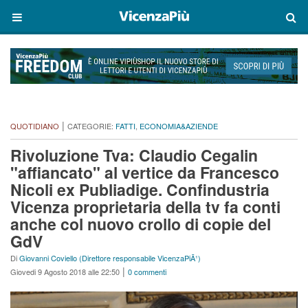
|
QUOTIDIANO
CATEGORIE:
FATTI
,
ECONOMIA&AZIENDE
Rivoluzione Tva: Claudio Cegalin
"affiancato" al vertice da Francesco
Nicoli ex Publiadige. Confindustria
Vicenza proprietaria della tv fa conti
anche col nuovo crollo di copie del
GdV
Di
Giovanni Coviello (Direttore responsabile VicenzaPiÃ¹)
|
Giovedi 9 Agosto 2018 alle 22:50
0 commenti