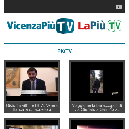
PiùTV
Ristori a vittime BPVi, Veneto
Viaggio nella baraccopoli di
Banca & c., appello al
via Giuriato a San Pio X.
sottosegretario Alessio
Vicenza ai Vicentini: “faremo
Villarosa: per mettere ordine
un regalo di Natale ai
convochi con Di Maio CNCU
residenti”
a supporto della cabina di