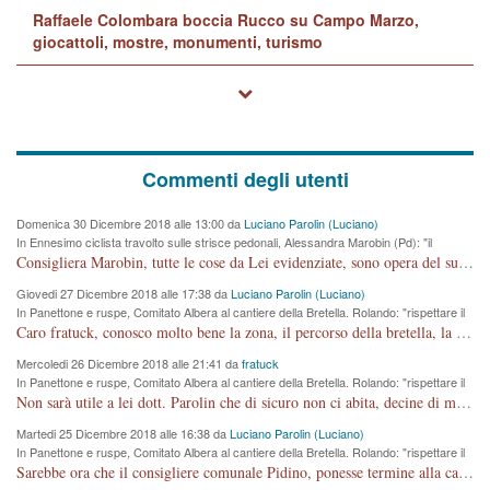
Raffaele Colombara boccia Rucco su Campo Marzo,
giocattoli, mostre, monumenti, turismo
Commenti degli utenti
Domenica 30 Dicembre 2018 alle 13:00 da
Luciano Parolin (Luciano)
In Ennesimo ciclista travolto sulle strisce pedonali, Alessandra Marobin (Pd): "il
Comune si svegli"
Consigliera Marobin, tutte le cose da Lei evidenziate, sono opera del suo ex Assessore e compagno di Partito Antonio Marco Dalla Pozza Assessore alla "progettazione" di piste ciclabili e altre porcherie. A lui manderei il conto da saldare per incidenti e danni alle persone. E' ora che "finiamola." Avete perso rassegnatevi. qui IL SINDACO RUCCO NON C'ENTRA PER NIENTE. CAPITO!!!!!!!! Amen.
Giovedi 27 Dicembre 2018 alle 17:38 da
Luciano Parolin (Luciano)
In Panettone e ruspe, Comitato Albera al cantiere della Bretella. Rolando: "rispettare il
cronoprogramma"
Caro fratuck, conosco molto bene la zona, il percorso della bretella, la situazione dei cittadini, abito in Viale Trento. A partire dal 2003 ho partecipato al Comitato di Maddalene pro bretella, e a riunioni propositive per apportare modifiche al progetto. Numerose mie foto del territorio sono arrivate a Roma, altri miei interventi (non graditi dalla Sx) sono stati pubblicati dal GdV, assieme ad altri come Ciro Asproso, ora favorevole alla bretella. Ho partecipato alla raccolta firme per la chiusura della strada x 5 giorni eseguita dal Sindaco Hullwech per sforamento 180 Micro/g. Pertanto come impegno per la tematica sono apposto con la coscienza. Ora il Progetto è partito, fine! Voglio dire che la nuova Giunta "comunale" non c'entra più. L'opera sarà "malauguratamente" eseguita, ma non con il mio placet. Il Consigliere Comunale dovrebbe capire che la campagna elettorale è finita, con buona pace di tutti. Quello che invece dovrebbe interessare è la proprietà della strada, dall'uscita autostradale Ovest, sino alla Rotatoria dell'Albara, vi sono tre possessori: Autostrade SpA; La Provincia, il Comune. Come la mettiamo per il futuro ? I costi, da 50 sono saliti a 100 milioni di € come dire 20 milioni a KM (!) da non credere. Comunque si farà. Ma nessuno canti Vittoria, anzi meglio non farne un ulteriore fatto "partitico" per questioni elettorali o di seggio. Se mi manda la sua mail, sono disponibile ad inviare i documenti e le foto sopra descritte. Con ossequi, Luciano Parolin
Mercoledi 26 Dicembre 2018 alle 21:41 da
fratuck
In Panettone e ruspe, Comitato Albera al cantiere della Bretella. Rolando: "rispettare il
cronoprogramma"
Non sarà utile a lei dott. Parolin che di sicuro non ci abita, decine di migliaia di TIR, automobili e padroncini che passano quotidianamente per una strada appena rotabile, non è più possibile stendere i panni, attraversare la strada senza rischiare la morte, le case stanno crepando, i tempi sono cambiati e la bretella non passerà assolutamente per maddalene (ma cosa sta a dire?!), dia invece responsabilità a chi ha costruito tagliando la strada che doveva invece terminare a isola vicentina e non al moracchino lasciando Motta di Costabissara ancora in panne di traffico. I tempi sono cambiati dottore e se l'anagrafe della vita stagna nell'essere umano impressioni conservatrici, la società non le considera perchè va avanti, si industrializza e ha bisogno di infrastrutture e di sviluppo. Ultima considerazione, se è geloso di Rolando perchè vede in lui solo campagne politiche mentre si difendono i SOLI diritti dei cittadini, la preghiamo faccia considerazioni più appropriate. Saluti e complimenti per i suoi scritti.
Martedi 25 Dicembre 2018 alle 16:38 da
Luciano Parolin (Luciano)
In Panettone e ruspe, Comitato Albera al cantiere della Bretella. Rolando: "rispettare il
cronoprogramma"
Sarebbe ora che il consigliere comunale Pidino, ponesse termine alla campagna elettorale nel territorio del suo seggio Villaggio del Sole. La tiraca è iniziata, distruggerà 6 km di prateria ovest della città, ricca di fonti e sorgenti d'acqua. I cittadini di Maddalene non avranno più Pace la notte. Molta colpa per la costruzione di questa Strada è proprio del signor Rolando,dei suoi gazebo mobili e che vuol far passare questa opera VANDALICA come progetto "utile" a chi ? Non è cosa seria sig. Rolando!