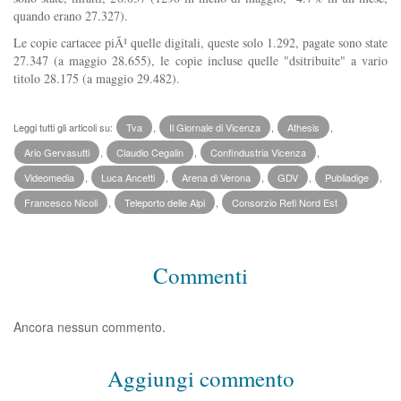
quando erano 27.327).
Le copie cartacee piÃ¹ quelle digitali, queste solo 1.292, pagate sono state
27.347 (a maggio 28.655), le copie incluse quelle "dsitribuite" a vario
titolo 28.175 (a maggio 29.482).
Leggi tutti gli articoli su:
Tva
,
Il Giornale di Vicenza
,
Athesis
,
Ario Gervasutti
,
Claudio Cegalin
,
Confindustria Vicenza
,
Videomedia
,
Luca Ancetti
,
Arena di Verona
,
GDV
,
Publiadige
,
Francesco Nicoli
,
Teleporto delle Alpi
,
Consorzio Reti Nord Est
Commenti
Ancora nessun commento.
Aggiungi commento