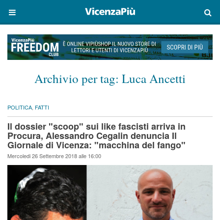
Archivio per tag:
Luca Ancetti
POLITICA
,
FATTI
Il dossier "scoop" sui like fascisti arriva in
Procura, Alessandro Cegalin denuncia Il
Giornale di Vicenza: "macchina del fango"
Mercoledi 26 Settembre 2018 alle 16:00