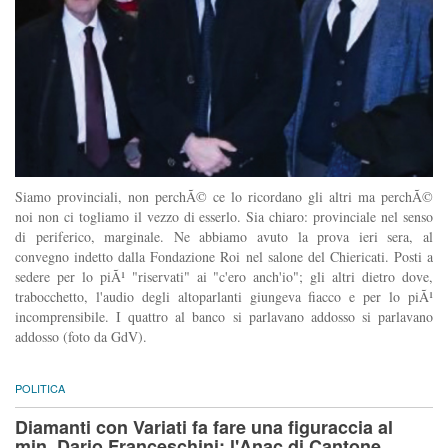
Siamo provinciali, non perchÃ© ce lo ricordano gli altri ma perchÃ©
noi non ci togliamo il vezzo di esserlo. Sia chiaro: provinciale nel senso
di periferico, marginale. Ne abbiamo avuto la prova ieri sera, al
convegno indetto dalla Fondazione Roi nel salone del Chiericati. Posti a
sedere per lo piÃ¹ "riservati" ai "c'ero anch'io"; gli altri dietro dove,
trabocchetto, l'audio degli altoparlanti giungeva fiacco e per lo piÃ¹
incomprensibile. I quattro al banco si parlavano addosso si parlavano
addosso (foto da GdV).
POLITICA
Diamanti con Variati fa fare una figuraccia al
min. Dario Franceschini: l'Anac di Cantone