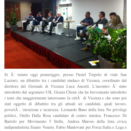
Si Ã¨ tenuto oggi pomeriggio, presso l'hotel Tiepolo di viale San
Lazzaro, un dibattito tra i candidati sindaco di Vicenza, coordinato dal
direttore del Giornale di Vicenza Luca Ancetti. L'incontro Ã¨ stato
introdotto dal segratario UIL Grazia Chisin che ha brevemente introdotto
i temi che maggiormente interessano la cittÃ di Vicenza e che sono poi
stati oggetto di dibattito tra gli attuali sei candidati, quali lavoro,
povertÃ , istruzione e sicurezza. Leonardo Bano della lista No privilegi
politici, Otello Dalla Rosa candidato di centro sinistra, Francesco Di
Bartolo per Movimento 5 Stelle, Andrea Maroso della lista civica
indipendentista Siamo Veneto, Fabio Mantovani per Forza Italia e Lega e