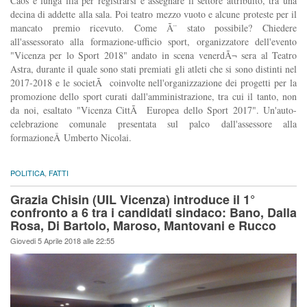
Caos e lunga fila per registrarsi e assegnare il settore attribuito, tra una
decina di addette alla sala. Poi teatro mezzo vuoto e alcune proteste per il
mancato premio ricevuto. Come Ã¨ stato possibile? Chiedere
all'assessorato alla formazione-ufficio sport, organizzatore dell'evento
"Vicenza per lo Sport 2018" andato in scena venerdÃ¬ sera al Teatro
Astra, durante il quale sono stati premiati gli atleti che si sono distinti nel
2017-2018 e le societÃ coinvolte nell'organizzazione dei progetti per la
promozione dello sport curati dall'amministrazione, tra cui il tanto, non
da noi, esaltato "Vicenza CittÃ Europea dello Sport 2017". Un'auto-
celebrazione comunale presentata sul palco dall'assessore alla
formazioneÂ Umberto Nicolai.
POLITICA
,
FATTI
Grazia Chisin (UIL Vicenza) introduce il 1°
confronto a 6 tra i candidati sindaco: Bano, Dalla
Rosa, Di Bartolo, Maroso, Mantovani e Rucco
Giovedi 5 Aprile 2018 alle 22:55