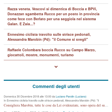
Razza veneta. Vescovi si dimentica di Boccia e BPVi,
Donazzan sgambetta Rucco per un posto in provincia
come fece con Berlato per una seggiola nel sistema
Galan. E Zaia...?
Ennesimo ciclista travolto sulle strisce pedonali,
Alessandra Marobin (Pd): "il Comune si svegli"
Raffaele Colombara boccia Rucco su Campo Marzo,
giocattoli, mostre, monumenti, turismo
Commenti degli utenti
Domenica 30 Dicembre 2018 alle 13:00 da
Luciano Parolin (Luciano)
In Ennesimo ciclista travolto sulle strisce pedonali, Alessandra Marobin (Pd): "il
Comune si svegli"
Consigliera Marobin, tutte le cose da Lei evidenziate, sono opera del suo ex Assessore e compagno di Partito Antonio Marco Dalla Pozza Assessore alla "progettazione" di piste ciclabili e altre porcherie. A lui manderei il conto da saldare per incidenti e danni alle persone. E' ora che "finiamola." Avete perso rassegnatevi. qui IL SINDACO RUCCO NON C'ENTRA PER NIENTE. CAPITO!!!!!!!! Amen.