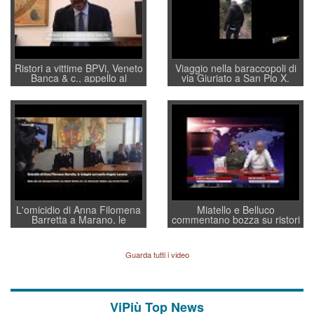
Ristori a vittime BPVi, Veneto
Viaggio nella baraccopoli di
Banca & c., appello al
via Giuriato a San Pio X.
sottosegretario Alessio
Vicenza ai Vicentini: “faremo
Villarosa: per mettere ordine
un regalo di Natale ai
convochi con Di Maio CNCU
residenti”
a supporto della cabina di
regia al Mef
L'omicidio di Anna Filomena
Miatello e Belluco
Barretta a Marano, le
commentano bozza su ristori
indagini dei carabinieri di
BPVi e Veneto Banca
Vicenza sul marito Angelo
Lavarra: più avvincenti di
Guarda tutti i video
quelle di... Barbara D'Urso
ViPiù Top News