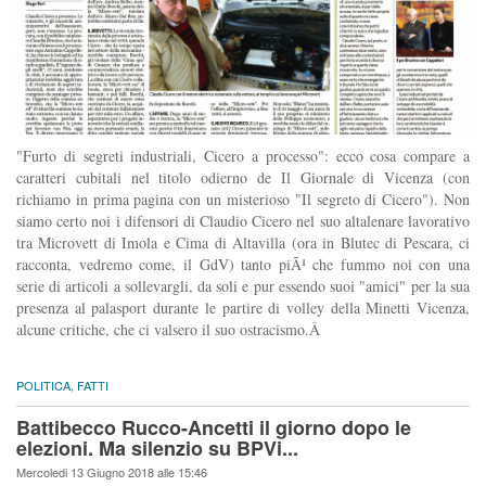
"Furto di segreti industriali, Cicero a processo": ecco cosa compare a
caratteri cubitali nel titolo odierno de Il Giornale di Vicenza (con
richiamo in prima pagina con un misterioso "Il segreto di Cicero"). Non
siamo certo noi i difensori di Claudio Cicero nel suo altalenare lavorativo
tra Microvett di Imola e Cima di Altavilla (ora in Blutec di Pescara, ci
racconta, vedremo come, il GdV) tanto piÃ¹ che fummo noi con una
serie di articoli a sollevargli, da soli e pur essendo suoi "amici" per la sua
presenza al palasport durante le partire di volley della Minetti Vicenza,
alcune critiche, che ci valsero il suo ostracismo.Â
POLITICA
,
FATTI
Battibecco Rucco-Ancetti il giorno dopo le
elezioni. Ma silenzio su BPVi...
Mercoledi 13 Giugno 2018 alle 15:46