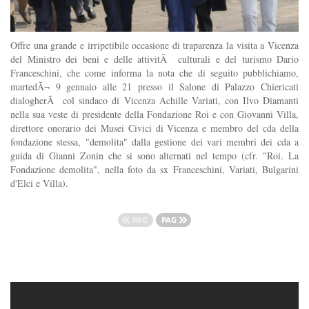
Offre una grande e irripetibile occasione di traparenza la visita a Vicenza
del Ministro dei beni e delle attivitÃ culturali e del turismo Dario
Franceschini, che come informa la nota che di seguito pubblichiamo,
martedÃ¬ 9 gennaio alle 21 presso il Salone di Palazzo Chiericati
dialogherÃ col sindaco di Vicenza Achille Variati, con Ilvo Diamanti
nella sua veste di presidente della Fondazione Roi e con Giovanni Villa,
direttore onorario dei Musei Civici di Vicenza e membro del cda della
fondazione stessa, "demolita" dalla gestione dei vari membri dei cda a
guida di Gianni Zonin che si sono alternati nel tempo (cfr. "Roi. La
Fondazione demolita", nella foto da sx Franceschini, Variati, Bulgarini
d'Elci e Villa).