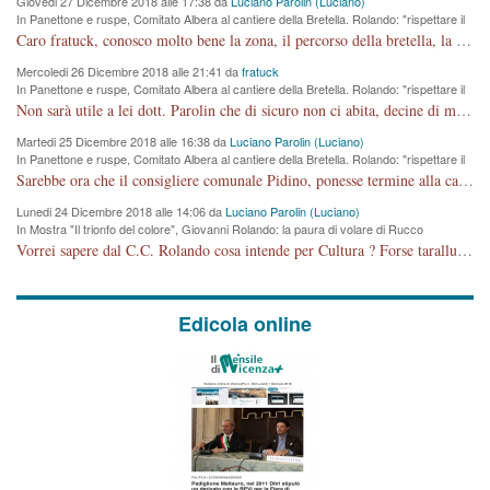
Giovedi 27 Dicembre 2018 alle 17:38 da
Luciano Parolin (Luciano)
In Panettone e ruspe, Comitato Albera al cantiere della Bretella. Rolando: "rispettare il
cronoprogramma"
Caro fratuck, conosco molto bene la zona, il percorso della bretella, la situazione dei cittadini, abito in Viale Trento. A partire dal 2003 ho partecipato al Comitato di Maddalene pro bretella, e a riunioni propositive per apportare modifiche al progetto. Numerose mie foto del territorio sono arrivate a Roma, altri miei interventi (non graditi dalla Sx) sono stati pubblicati dal GdV, assieme ad altri come Ciro Asproso, ora favorevole alla bretella. Ho partecipato alla raccolta firme per la chiusura della strada x 5 giorni eseguita dal Sindaco Hullwech per sforamento 180 Micro/g. Pertanto come impegno per la tematica sono apposto con la coscienza. Ora il Progetto è partito, fine! Voglio dire che la nuova Giunta "comunale" non c'entra più. L'opera sarà "malauguratamente" eseguita, ma non con il mio placet. Il Consigliere Comunale dovrebbe capire che la campagna elettorale è finita, con buona pace di tutti. Quello che invece dovrebbe interessare è la proprietà della strada, dall'uscita autostradale Ovest, sino alla Rotatoria dell'Albara, vi sono tre possessori: Autostrade SpA; La Provincia, il Comune. Come la mettiamo per il futuro ? I costi, da 50 sono saliti a 100 milioni di € come dire 20 milioni a KM (!) da non credere. Comunque si farà. Ma nessuno canti Vittoria, anzi meglio non farne un ulteriore fatto "partitico" per questioni elettorali o di seggio. Se mi manda la sua mail, sono disponibile ad inviare i documenti e le foto sopra descritte. Con ossequi, Luciano Parolin
Mercoledi 26 Dicembre 2018 alle 21:41 da
fratuck
In Panettone e ruspe, Comitato Albera al cantiere della Bretella. Rolando: "rispettare il
cronoprogramma"
Non sarà utile a lei dott. Parolin che di sicuro non ci abita, decine di migliaia di TIR, automobili e padroncini che passano quotidianamente per una strada appena rotabile, non è più possibile stendere i panni, attraversare la strada senza rischiare la morte, le case stanno crepando, i tempi sono cambiati e la bretella non passerà assolutamente per maddalene (ma cosa sta a dire?!), dia invece responsabilità a chi ha costruito tagliando la strada che doveva invece terminare a isola vicentina e non al moracchino lasciando Motta di Costabissara ancora in panne di traffico. I tempi sono cambiati dottore e se l'anagrafe della vita stagna nell'essere umano impressioni conservatrici, la società non le considera perchè va avanti, si industrializza e ha bisogno di infrastrutture e di sviluppo. Ultima considerazione, se è geloso di Rolando perchè vede in lui solo campagne politiche mentre si difendono i SOLI diritti dei cittadini, la preghiamo faccia considerazioni più appropriate. Saluti e complimenti per i suoi scritti.
Martedi 25 Dicembre 2018 alle 16:38 da
Luciano Parolin (Luciano)
In Panettone e ruspe, Comitato Albera al cantiere della Bretella. Rolando: "rispettare il
cronoprogramma"
Sarebbe ora che il consigliere comunale Pidino, ponesse termine alla campagna elettorale nel territorio del suo seggio Villaggio del Sole. La tiraca è iniziata, distruggerà 6 km di prateria ovest della città, ricca di fonti e sorgenti d'acqua. I cittadini di Maddalene non avranno più Pace la notte. Molta colpa per la costruzione di questa Strada è proprio del signor Rolando,dei suoi gazebo mobili e che vuol far passare questa opera VANDALICA come progetto "utile" a chi ? Non è cosa seria sig. Rolando!
Lunedi 24 Dicembre 2018 alle 14:06 da
Luciano Parolin (Luciano)
In Mostra "Il trionfo del colore", Giovanni Rolando: la paura di volare di Rucco
Vorrei sapere dal C.C. Rolando cosa intende per Cultura ? Forse tarallucci, vino e sagre, o spaghetti tricolori del PD ? Il continuo (s)parlare della mostra a Palazzo Chiericati caro consigliere DANNEGGIA FORTEMENTE l'immagine della città TUTTA e fa deviare i consensi che in RUSSIA (badi bene ex U.R.S.S.) sono ECCELLENTI. A livello artistico l'evento è di alta Valenza culturale, COMPITO di Tutta la Cittadinanza fare il possibile per propagandare l'iniziativa senza farne UN CASO PARTITICO come fa Lei da sempre. Meno Gazebo + Partecipazione! E così sia. Amen.
Edicola online