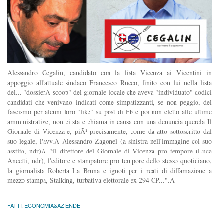
Alessandro Cegalin, candidato con la lista Vicenza ai Vicentini in
appoggio all'attuale sindaco Francesco Rucco, finito con lui nella lista
del... "dossierÂ scoop" del giornale locale che aveva "individuato" dodici
candidati che venivano indicati come simpatizzanti, se non peggio, del
fascismo per alcuni loro "like" su post di Fb e poi non eletto alle ultime
amministrative, non ci sta e chiama in causa con una denuncia querela Il
Giornale di Vicenza e, piÃ¹ precisamente, come da atto sottoscritto dal
suo legale, l'avv.Â Alessandro Zagonel (a sinistra nell'immagine col suo
asstito, ndr)Â "il direttore del Giornale di Vicenza pro tempore (Luca
Ancetti, ndr), l'editore e stampatore pro tempore dello stesso quotidiano,
la giornalista Roberta La Bruna e ignoti per i reati di diffamazione a
mezzo stampa, Stalking, turbativa elettorale ex 294 CP...".Â
FATTI
,
ECONOMIA&AZIENDE