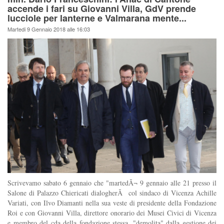
accende i fari su Giovanni Villa, GdV prende
lucciole per lanterne e Valmarana mente...
Martedi 9 Gennaio 2018 alle 16:03
Scrivevamo sabato 6 gennaio che "martedÃ¬ 9 gennaio alle 21 presso il
Salone di Palazzo Chiericati dialogherÃ col sindaco di Vicenza Achille
Variati, con Ilvo Diamanti nella sua veste di presidente della Fondazione
Roi e con Giovanni Villa, direttore onorario dei Musei Civici di Vicenza
e membro del cda della fondazione stessa, "demolita" dalla gestione dei