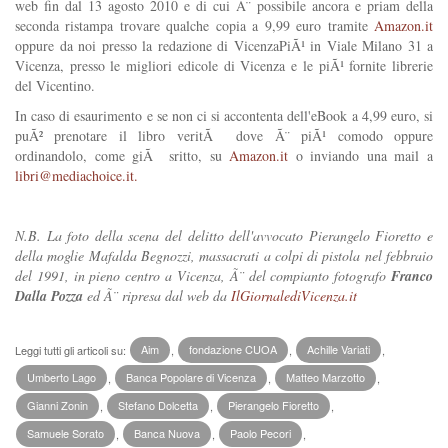
web fin dal 13 agosto 2010 e di cui Ã¨ possibile ancora e priam della
seconda ristampa trovare qualche copia a 9,99 euro tramite
Amazon.it
oppure da noi presso la redazione di VicenzaPiÃ¹ in Viale Milano 31 a
Vicenza, presso le migliori edicole di Vicenza e le piÃ¹ fornite librerie
del Vicentino.
In caso di esaurimento e se non ci si accontenta dell'eBook a 4,99 euro, si
puÃ² prenotare il libro veritÃ dove Ã¨ piÃ¹ comodo oppure
ordinandolo, come giÃ sritto, su
Amazon.it
o inviando una mail a
libri@mediachoice.it
.
N.B. La foto della scena del delitto dell'avvocato Pierangelo Fioretto e
della moglie Mafalda Begnozzi, massacrati a colpi di pistola nel febbraio
del 1991, in pieno centro a Vicenza, Ã¨ del compianto fotografo
Franco
Dalla Pozza
ed Ã¨ ripresa dal web da
IlGiornalediVicenza.it
Leggi tutti gli articoli su:
Aim
,
fondazione CUOA
,
Achille Variati
,
Umberto Lago
,
Banca Popolare di Vicenza
,
Matteo Marzotto
,
Gianni Zonin
,
Stefano Dolcetta
,
Pierangelo Fioretto
,
Samuele Sorato
,
Banca Nuova
,
Paolo Pecori
,