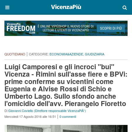
|
QUOTIDIANO
CATEGORIE:
ECONOMIA&AZIENDE
,
GIUDIZIARIA
Luigi Camporesi e gli incroci "bui"
Vicenza - Rimini sull'asse fiere e BPVi:
prime conferme su vicentini come
Eugenia e Alvise Rossi di Schio e
Umberto Lago. Sullo sfondo anche
l'omicidio dell'avv. Pierangelo Fioretto
Di
Giovanni Coviello (Direttore responsabile VicenzaPiÃ¹)
|
Mercoledi 17 Agosto 2016 alle 16:51
0 commenti