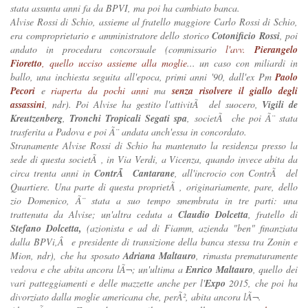
stata assunta anni fa da BPVI, ma poi ha cambiato banca.
Alvise Rossi di Schio, assieme al fratello maggiore Carlo Rossi di Schio,
era comproprietario e amministratore dello storico
Cotonificio Rossi
, poi
andato in procedura concorsuale (commissario
l'avv.
Pierangelo
Fioretto
, quello ucciso assieme alla moglie
...
un caso con miliardi in
ballo
, una inchiesta seguita all'epoca, primi anni '90, dall'ex Pm
Paolo
Pecori
e
riaperta da pochi anni
ma
senza risolvere il giallo degli
assassini
, ndr). Poi Alvise ha gestito l'attivitÃ del suocero,
Vigili de
Kreutzenberg
,
Tronchi Tropicali Segati spa
, societÃ che poi Ã¨ stata
trasferita a Padova e poi Ã¨ andata anch'essa in concordato.
Stranamente Alvise Rossi di Schio ha mantenuto la residenza presso la
sede di questa societÃ , in Via Verdi, a Vicenza, quando invece abita da
circa trenta anni in
ContrÃ Cantarane
, all'incrocio con ContrÃ del
Quartiere. Una parte di questa proprietÃ , originariamente, pare, dello
zio Domenico, Ã¨ stata a suo tempo smembrata in tre parti: una
trattenuta da Alvise; un'altra ceduta a
Claudio Dolcetta
, fratello di
Stefano Dolcetta,
(azionista e ad di Fiamm, azienda "ben" finanziata
dalla BPVi,Â e presidente di transizione della banca stessa tra Zonin e
Mion, ndr), che ha sposato
Adriana Maltauro
, rimasta prematuramente
vedova e che abita ancora lÃ¬; un'ultima a
Enrico Maltauro
, quello dei
vari patteggiamenti e delle mazzette anche per l'
Expo
2015, che poi ha
divorziato dalla moglie americana che, perÃ², abita ancora lÃ¬.