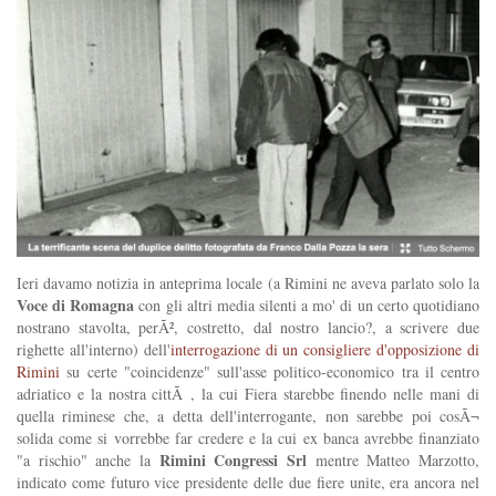
Ieri davamo notizia in anteprima locale (a Rimini ne aveva parlato solo la
Voce di Romagna
con gli altri media silenti a mo' di un certo quotidiano
nostrano stavolta, perÃ², costretto, dal nostro lancio?, a scrivere due
righette all'interno) dell'
interrogazione di un consigliere d'opposizione di
Rimini
su certe "coincidenze" sull'asse politico-economico tra il centro
adriatico e la nostra cittÃ , la cui Fiera starebbe finendo nelle mani di
quella riminese che, a detta dell'interrogante, non sarebbe poi cosÃ¬
solida come si vorrebbe far credere e la cui ex banca avrebbe finanziato
Rimini Congressi Srl
"a rischio" anche la
mentre Matteo Marzotto,
indicato come futuro vice presidente delle due fiere unite, era ancora nel