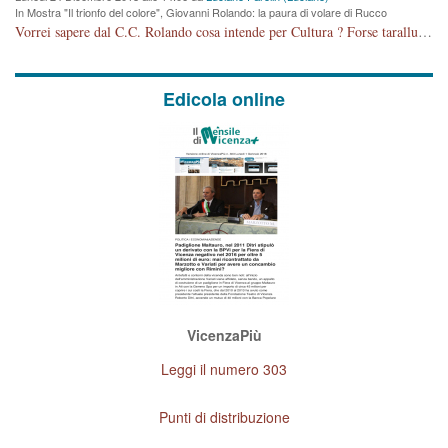
In Mostra "Il trionfo del colore", Giovanni Rolando: la paura di volare di Rucco
Vorrei sapere dal C.C. Rolando cosa intende per Cultura ? Forse tarallucci, vino e sagre, o spaghetti tricolori del PD ? Il continuo (s)parlare della mostra a Palazzo Chiericati caro consigliere DANNEGGIA FORTEMENTE l'immagine della città TUTTA e fa deviare i consensi che in RUSSIA (badi bene ex U.R.S.S.) sono ECCELLENTI. A livello artistico l'evento è di alta Valenza culturale, COMPITO di Tutta la Cittadinanza fare il possibile per propagandare l'iniziativa senza farne UN CASO PARTITICO come fa Lei da sempre. Meno Gazebo + Partecipazione! E così sia. Amen.
Edicola online
VicenzaPiù
Leggi il numero 303
Punti di distribuzione