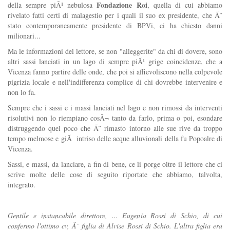
Fondazione Roi
della sempre piÃ¹ nebulosa
, quella di cui abbiamo
rivelato fatti certi di malagestio per i quali il suo ex presidente, che Ã¨
stato contemporaneamente presidente di BPVi, ci ha chiesto danni
milionari...
Ma le informazioni del lettore, se non "alleggerite" da chi di dovere, sono
altri sassi lanciati in un lago di sempre piÃ¹ grige coincidenze, che a
Vicenza fanno partire delle onde, che poi si affievoliscono nella colpevole
pigrizia locale e nell'indifferenza complice di chi dovrebbe intervenire e
non lo fa.
Sempre che i sassi e i massi lanciati nel lago e non rimossi da interventi
risolutivi non lo riempiano cosÃ¬ tanto da farlo, prima o poi, esondare
distruggendo quel poco che Ã¨ rimasto intorno alle sue rive da troppo
tempo melmose e giÃ intriso delle acque alluvionali della fu Popoalre di
Vicenza.
Sassi, e massi, da lanciare, a fin di bene, ce li porge oltre il lettore che ci
scrive molte delle cose di seguito riportate che abbiamo, talvolta,
integrato.
Gentile e instancabile direttore, ... Eugenia Rossi di Schio, di cui
confermo l'ottimo cv, Ã¨ figlia di Alvise Rossi di Schio. L'altra figlia era