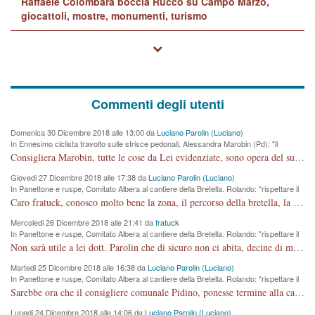
Raffaele Colombara boccia Rucco su Campo Marzo,
giocattoli, mostre, monumenti, turismo
Commenti degli utenti
Domenica 30 Dicembre 2018 alle 13:00 da
Luciano Parolin (Luciano)
In Ennesimo ciclista travolto sulle strisce pedonali, Alessandra Marobin (Pd): "il
Comune si svegli"
Consigliera Marobin, tutte le cose da Lei evidenziate, sono opera del suo ex Assessore e compagno di Partito Antonio Marco Dalla Pozza Assessore alla "progettazione" di piste ciclabili e altre porcherie. A lui manderei il conto da saldare per incidenti e danni alle persone. E' ora che "finiamola." Avete perso rassegnatevi. qui IL SINDACO RUCCO NON C'ENTRA PER NIENTE. CAPITO!!!!!!!! Amen.
Giovedi 27 Dicembre 2018 alle 17:38 da
Luciano Parolin (Luciano)
In Panettone e ruspe, Comitato Albera al cantiere della Bretella. Rolando: "rispettare il
cronoprogramma"
Caro fratuck, conosco molto bene la zona, il percorso della bretella, la situazione dei cittadini, abito in Viale Trento. A partire dal 2003 ho partecipato al Comitato di Maddalene pro bretella, e a riunioni propositive per apportare modifiche al progetto. Numerose mie foto del territorio sono arrivate a Roma, altri miei interventi (non graditi dalla Sx) sono stati pubblicati dal GdV, assieme ad altri come Ciro Asproso, ora favorevole alla bretella. Ho partecipato alla raccolta firme per la chiusura della strada x 5 giorni eseguita dal Sindaco Hullwech per sforamento 180 Micro/g. Pertanto come impegno per la tematica sono apposto con la coscienza. Ora il Progetto è partito, fine! Voglio dire che la nuova Giunta "comunale" non c'entra più. L'opera sarà "malauguratamente" eseguita, ma non con il mio placet. Il Consigliere Comunale dovrebbe capire che la campagna elettorale è finita, con buona pace di tutti. Quello che invece dovrebbe interessare è la proprietà della strada, dall'uscita autostradale Ovest, sino alla Rotatoria dell'Albara, vi sono tre possessori: Autostrade SpA; La Provincia, il Comune. Come la mettiamo per il futuro ? I costi, da 50 sono saliti a 100 milioni di € come dire 20 milioni a KM (!) da non credere. Comunque si farà. Ma nessuno canti Vittoria, anzi meglio non farne un ulteriore fatto "partitico" per questioni elettorali o di seggio. Se mi manda la sua mail, sono disponibile ad inviare i documenti e le foto sopra descritte. Con ossequi, Luciano Parolin
Mercoledi 26 Dicembre 2018 alle 21:41 da
fratuck
In Panettone e ruspe, Comitato Albera al cantiere della Bretella. Rolando: "rispettare il
cronoprogramma"
Non sarà utile a lei dott. Parolin che di sicuro non ci abita, decine di migliaia di TIR, automobili e padroncini che passano quotidianamente per una strada appena rotabile, non è più possibile stendere i panni, attraversare la strada senza rischiare la morte, le case stanno crepando, i tempi sono cambiati e la bretella non passerà assolutamente per maddalene (ma cosa sta a dire?!), dia invece responsabilità a chi ha costruito tagliando la strada che doveva invece terminare a isola vicentina e non al moracchino lasciando Motta di Costabissara ancora in panne di traffico. I tempi sono cambiati dottore e se l'anagrafe della vita stagna nell'essere umano impressioni conservatrici, la società non le considera perchè va avanti, si industrializza e ha bisogno di infrastrutture e di sviluppo. Ultima considerazione, se è geloso di Rolando perchè vede in lui solo campagne politiche mentre si difendono i SOLI diritti dei cittadini, la preghiamo faccia considerazioni più appropriate. Saluti e complimenti per i suoi scritti.
Martedi 25 Dicembre 2018 alle 16:38 da
Luciano Parolin (Luciano)
In Panettone e ruspe, Comitato Albera al cantiere della Bretella. Rolando: "rispettare il
cronoprogramma"
Sarebbe ora che il consigliere comunale Pidino, ponesse termine alla campagna elettorale nel territorio del suo seggio Villaggio del Sole. La tiraca è iniziata, distruggerà 6 km di prateria ovest della città, ricca di fonti e sorgenti d'acqua. I cittadini di Maddalene non avranno più Pace la notte. Molta colpa per la costruzione di questa Strada è proprio del signor Rolando,dei suoi gazebo mobili e che vuol far passare questa opera VANDALICA come progetto "utile" a chi ? Non è cosa seria sig. Rolando!
Lunedi 24 Dicembre 2018 alle 14:06 da
Luciano Parolin (Luciano)