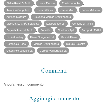
Alvise Rossi Di Schio
,
Laura Fincato
,
Fondazione Roi
,
Antonino Cappelleri.
,
Fiera di Rimini
,
Gianni Mion
,
Enrico Maltauro
,
Adriana Maltauro
,
Giovanna Vigili de Kreutzenberg
,
Vicenza. La CittÃ Sbancata
,
Luigi Camporesi
,
Comune di Rimini
,
Eugenia Rossi di Schio
,
Aeradria
,
Airiminum SpA
,
Aeroporto Fellini
,
Rimini Holding
,
Rimini Congressi Srl
,
Voce di Rimini
,
Cotonificio Rossi
,
Vigili de Kreutzenberg
,
Claudio Dolcetta
,
Cotonificio Veneto spa
,
College Valmarana spa
Commenti
Ancora nessun commento.
Aggiungi commento