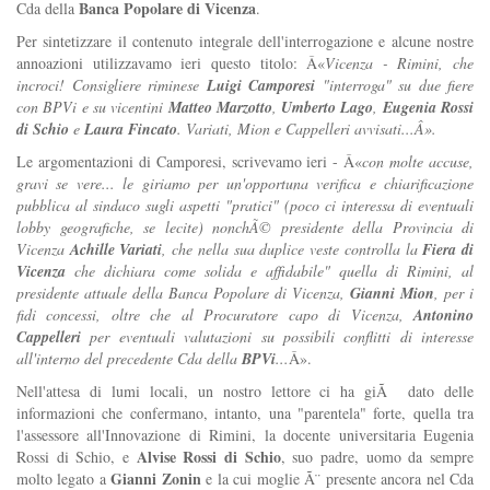
Banca Popolare di Vicenza
Cda della
.
Per sintetizzare il contenuto integrale dell'interrogazione e alcune nostre
annoazioni utilizzavamo ieri questo titolo: Â«
Vicenza - Rimini, che
incroci! Consigliere riminese
Luigi Camporesi
"interroga" su due fiere
con BPVi e su vicentini
Matteo Marzotto
,
Umberto Lago
,
Eugenia Rossi
di Schio
e
Laura Fincato
. Variati, Mion e Cappelleri avvisati...Â».
Le argomentazioni di Camporesi, scrivevamo ieri - Â«
con molte accuse,
gravi se vere... le giriamo per un'opportuna verifica e chiarificazione
pubblica al sindaco sugli aspetti "pratici" (poco ci interessa di eventuali
lobby geografiche, se lecite) nonchÃ© presidente della Provincia di
Vicenza
Achille Variati
, che nella sua duplice veste controlla la
Fiera di
Vicenza
che dichiara come solida e affidabile" quella di Rimini, al
presidente attuale della Banca Popolare di Vicenza,
Gianni Mion
, per i
fidi concessi, oltre che al Procuratore capo di Vicenza,
Antonino
Cappelleri
per eventuali valutazioni su possibili conflitti di interesse
all'interno del precedente Cda della
BPVi
...
Â».
Nell'attesa di lumi locali, un nostro lettore ci ha giÃ dato delle
informazioni che confermano, intanto, una "parentela" forte, quella tra
l'assessore all'Innovazione di Rimini, la docente universitaria Eugenia
Alvise Rossi di Schio
Rossi di Schio, e
, suo padre, uomo da sempre
Gianni Zonin
molto legato a
e la cui moglie Ã¨ presente ancora nel Cda