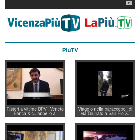
PiùTV
Ristori a vittime BPVi, Veneto
Viaggio nella baraccopoli di
Banca & c., appello al
via Giuriato a San Pio X.
sottosegretario Alessio
Vicenza ai Vicentini: “faremo
Villarosa: per mettere ordine
un regalo di Natale ai
convochi con Di Maio CNCU
residenti”
a supporto della cabina di
regia al Mef