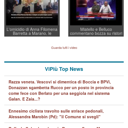
L'omicidio di Anna Filomena
Miatello e Belluco
Barretta a Marano, le
commentano bozza su ristori
indagini dei carabinieri di
BPVi e Veneto Banca
Vicenza sul marito Angelo
Lavarra: più avvincenti di
Guarda tutti i video
quelle di... Barbara D'Urso
ViPiù Top News
Razza veneta. Vescovi si dimentica di Boccia e BPVi,
Donazzan sgambetta Rucco per un posto in provincia
come fece con Berlato per una seggiola nel sistema
Galan. E Zaia...?
Ennesimo ciclista travolto sulle strisce pedonali,
Alessandra Marobin (Pd): "il Comune si svegli"