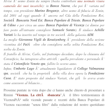
Alvise Ã¨ uomo Zonin da sempre (basta controllare
una normale visura
camerale dei suoi incarichi
): in
Banca Nuova
, che poi Ã¨ variata nel
tempo, con presidente
Marino Breganze
, altro uomo di fiducia di Zonin,
dal 2001 ad oggi quando Ã¨ ancora nel Cda della Fondazione Roi,
SocietÃ Bancaria Nord Est
,
Banca Popolare di Trieste
,
Banca Popolare
di Udine
e per circa un anno
Banca Popolare di Vicenza
(si dimise per
fare posto all'entrante consigliere
Samuele Sorato
). Il sindaco
Achille
Variati
lo ha inserito nel tempo in tre societÃ della galassia
AIM
.
La moglie
Giovanna Vigili de Kreutzenberg
Ã¨ presidente della sezione
vicentina del
FaiÂ
oltre che consigliera nella solita Fondazione Roi,
scelta da Zonin.
Il fratello di Alvise, Carlo,
nel frattempo deceduto,
dopo la chiusura del
Cotonificio, ha intrapreso altre attivitÃ : quella prevalente e personale Ã¨
stata il
Cotonificio Veneto spa
, fallito lo scorso anno.
Infine,
Umberto Lago
Ã¨ attualmente liquidatore di
College Valmarana
spa
, societÃ che ha la proprietÃ della villa dove opera la
Fondazione
Cuoa
. E' stato proposto dal sindaco Variati, che giÃ lo aveva avuto
come assessore al bilancio...
Prossime puntate in vista dopo che ci hanno anche chiesto di presentare a
Vicenza. La cittÃ sbancata
Rimini "
",Â il libro testimonianza di
VicenzaPiÃ¹ sulle vicende passate e recenti della Banca Popolare di
Vicenza raccontate "senza filtri" dalla redazione del nostro quotidiano