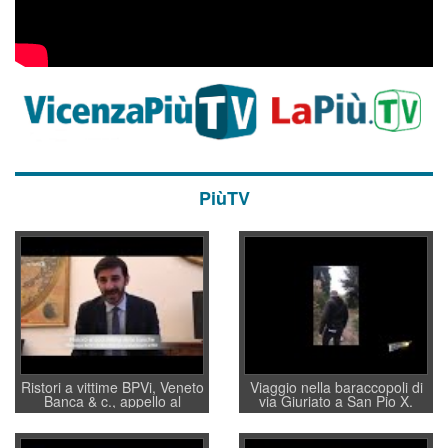
PiùTV
Ristori a vittime BPVi, Veneto
Viaggio nella baraccopoli di
Banca & c., appello al
via Giuriato a San Pio X.
sottosegretario Alessio
Vicenza ai Vicentini: “faremo
Villarosa: per mettere ordine
un regalo di Natale ai
convochi con Di Maio CNCU
residenti”