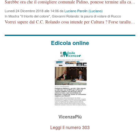
cronoprogramma"
Sarebbe ora che il consigliere comunale Pidino, ponesse termine alla campagna elettorale nel territorio del suo seggio Villaggio del Sole. La tiraca è iniziata, distruggerà 6 km di prateria ovest della città, ricca di fonti e sorgenti d'acqua. I cittadini di Maddalene non avranno più Pace la notte. Molta colpa per la costruzione di questa Strada è proprio del signor Rolando,dei suoi gazebo mobili e che vuol far passare questa opera VANDALICA come progetto "utile" a chi ? Non è cosa seria sig. Rolando!
Lunedi 24 Dicembre 2018 alle 14:06 da
Luciano Parolin (Luciano)
In Mostra "Il trionfo del colore", Giovanni Rolando: la paura di volare di Rucco
Vorrei sapere dal C.C. Rolando cosa intende per Cultura ? Forse tarallucci, vino e sagre, o spaghetti tricolori del PD ? Il continuo (s)parlare della mostra a Palazzo Chiericati caro consigliere DANNEGGIA FORTEMENTE l'immagine della città TUTTA e fa deviare i consensi che in RUSSIA (badi bene ex U.R.S.S.) sono ECCELLENTI. A livello artistico l'evento è di alta Valenza culturale, COMPITO di Tutta la Cittadinanza fare il possibile per propagandare l'iniziativa senza farne UN CASO PARTITICO come fa Lei da sempre. Meno Gazebo + Partecipazione! E così sia. Amen.
Edicola online
VicenzaPiù
Leggi il numero 303