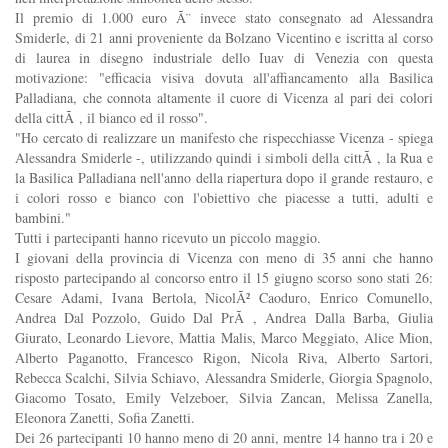
Il premio di 1.000 euro Ã¨ invece stato consegnato ad Alessandra
Smiderle, di 21 anni proveniente da Bolzano Vicentino e iscritta al corso
di laurea in disegno industriale dello Iuav di Venezia con questa
motivazione: "efficacia visiva dovuta all'affiancamento alla Basilica
Palladiana, che connota altamente il cuore di Vicenza al pari dei colori
della cittÃ , il bianco ed il rosso".
"Ho cercato di realizzare un manifesto che rispecchiasse Vicenza - spiega
Alessandra Smiderle -, utilizzando quindi i simboli della cittÃ , la Rua e
la Basilica Palladiana nell'anno della riapertura dopo il grande restauro, e
i colori rosso e bianco con l'obiettivo che piacesse a tutti, adulti e
bambini."
Tutti i partecipanti hanno ricevuto un piccolo maggio.
I giovani della provincia di Vicenza con meno di 35 anni che hanno
risposto partecipando al concorso entro il 15 giugno scorso sono stati 26:
Cesare Adami, Ivana Bertola, NicolÃ² Caoduro, Enrico Comunello,
Andrea Dal Pozzolo, Guido Dal PrÃ , Andrea Dalla Barba, Giulia
Giurato, Leonardo Lievore, Mattia Malis, Marco Meggiato, Alice Mion,
Alberto Paganotto, Francesco Rigon, Nicola Riva, Alberto Sartori,
Rebecca Scalchi, Silvia Schiavo, Alessandra Smiderle, Giorgia Spagnolo,
Giacomo Tosato, Emily Velzeboer, Silvia Zancan, Melissa Zanella,
Eleonora Zanetti, Sofia Zanetti.
Dei 26 partecipanti 10 hanno meno di 20 anni, mentre 14 hanno tra i 20 e