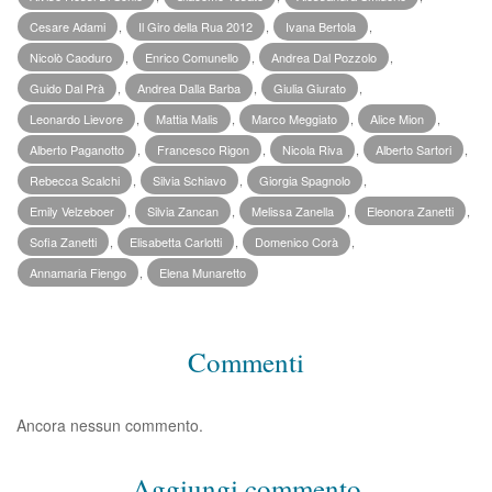
Cesare Adami
,
Il Giro della Rua 2012
,
Ivana Bertola
,
Nicolò Caoduro
,
Enrico Comunello
,
Andrea Dal Pozzolo
,
Guido Dal Prà
,
Andrea Dalla Barba
,
Giulia Giurato
,
Leonardo Lievore
,
Mattia Malis
,
Marco Meggiato
,
Alice Mion
,
Alberto Paganotto
,
Francesco Rigon
,
Nicola Riva
,
Alberto Sartori
,
Rebecca Scalchi
,
Silvia Schiavo
,
Giorgia Spagnolo
,
Emily Velzeboer
,
Silvia Zancan
,
Melissa Zanella
,
Eleonora Zanetti
,
Sofia Zanetti
,
Elisabetta Carlotti
,
Domenico Corà
,
Annamaria Fiengo
,
Elena Munaretto
Commenti
Ancora nessun commento.
Aggiungi commento