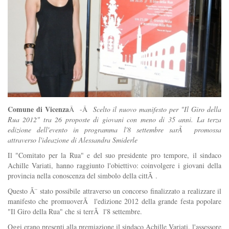
Comune di Vicenza
Â -Â
Scelto il nuovo manifesto per "Il Giro della
Rua 2012" tra 26 proposte di giovani con meno di 35 anni. La terza
edizione dell'evento in programma l'8 settembre sarÃ promossa
attraverso l'ideazione di Alessandra Smiderle
Il "Comitato per la Rua" e del suo presidente pro tempore, il sindaco
Achille Variati, hanno raggiunto l'obiettivo: coinvolgere i giovani della
provincia nella conoscenza del simbolo della cittÃ .
Questo Ã¨ stato possibile attraverso un concorso finalizzato a realizzare il
manifesto che promuoverÃ l'edizione 2012 della grande festa popolare
"Il Giro della Rua" che si terrÃ l'8 settembre.
Oggi erano presenti alla premiazione il sindaco Achille Variati, l'assessore