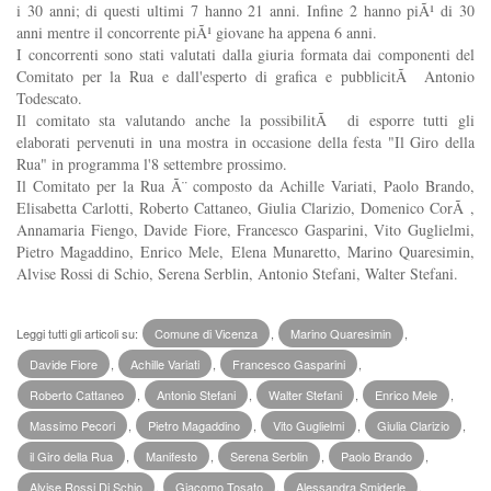
i 30 anni; di questi ultimi 7 hanno 21 anni. Infine 2 hanno piÃ¹ di 30
anni mentre il concorrente piÃ¹ giovane ha appena 6 anni.
I concorrenti sono stati valutati dalla giuria formata dai componenti del
Comitato per la Rua e dall'esperto di grafica e pubblicitÃ Antonio
Todescato.
Il comitato sta valutando anche la possibilitÃ di esporre tutti gli
elaborati pervenuti in una mostra in occasione della festa "Il Giro della
Rua" in programma l'8 settembre prossimo.
Il Comitato per la Rua Ã¨ composto da Achille Variati, Paolo Brando,
Elisabetta Carlotti, Roberto Cattaneo, Giulia Clarizio, Domenico CorÃ ,
Annamaria Fiengo, Davide Fiore, Francesco Gasparini, Vito Guglielmi,
Pietro Magaddino, Enrico Mele, Elena Munaretto, Marino Quaresimin,
Alvise Rossi di Schio, Serena Serblin, Antonio Stefani, Walter Stefani.
Leggi tutti gli articoli su:
Comune di Vicenza
,
Marino Quaresimin
,
Davide Fiore
,
Achille Variati
,
Francesco Gasparini
,
Roberto Cattaneo
,
Antonio Stefani
,
Walter Stefani
,
Enrico Mele
,
Massimo Pecori
,
Pietro Magaddino
,
Vito Guglielmi
,
Giulia Clarizio
,
il Giro della Rua
,
Manifesto
,
Serena Serblin
,
Paolo Brando
,
Alvise Rossi Di Schio
,
Giacomo Tosato
,
Alessandra Smiderle
,