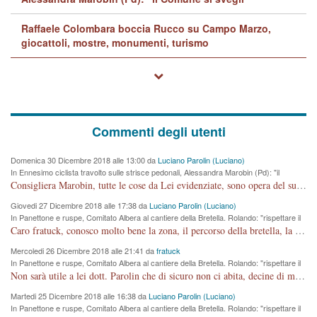
Raffaele Colombara boccia Rucco su Campo Marzo,
giocattoli, mostre, monumenti, turismo
Commenti degli utenti
Domenica 30 Dicembre 2018 alle 13:00 da
Luciano Parolin (Luciano)
In Ennesimo ciclista travolto sulle strisce pedonali, Alessandra Marobin (Pd): "il
Comune si svegli"
Consigliera Marobin, tutte le cose da Lei evidenziate, sono opera del suo ex Assessore e compagno di Partito Antonio Marco Dalla Pozza Assessore alla "progettazione" di piste ciclabili e altre porcherie. A lui manderei il conto da saldare per incidenti e danni alle persone. E' ora che "finiamola." Avete perso rassegnatevi. qui IL SINDACO RUCCO NON C'ENTRA PER NIENTE. CAPITO!!!!!!!! Amen.
Giovedi 27 Dicembre 2018 alle 17:38 da
Luciano Parolin (Luciano)
In Panettone e ruspe, Comitato Albera al cantiere della Bretella. Rolando: "rispettare il
cronoprogramma"
Caro fratuck, conosco molto bene la zona, il percorso della bretella, la situazione dei cittadini, abito in Viale Trento. A partire dal 2003 ho partecipato al Comitato di Maddalene pro bretella, e a riunioni propositive per apportare modifiche al progetto. Numerose mie foto del territorio sono arrivate a Roma, altri miei interventi (non graditi dalla Sx) sono stati pubblicati dal GdV, assieme ad altri come Ciro Asproso, ora favorevole alla bretella. Ho partecipato alla raccolta firme per la chiusura della strada x 5 giorni eseguita dal Sindaco Hullwech per sforamento 180 Micro/g. Pertanto come impegno per la tematica sono apposto con la coscienza. Ora il Progetto è partito, fine! Voglio dire che la nuova Giunta "comunale" non c'entra più. L'opera sarà "malauguratamente" eseguita, ma non con il mio placet. Il Consigliere Comunale dovrebbe capire che la campagna elettorale è finita, con buona pace di tutti. Quello che invece dovrebbe interessare è la proprietà della strada, dall'uscita autostradale Ovest, sino alla Rotatoria dell'Albara, vi sono tre possessori: Autostrade SpA; La Provincia, il Comune. Come la mettiamo per il futuro ? I costi, da 50 sono saliti a 100 milioni di € come dire 20 milioni a KM (!) da non credere. Comunque si farà. Ma nessuno canti Vittoria, anzi meglio non farne un ulteriore fatto "partitico" per questioni elettorali o di seggio. Se mi manda la sua mail, sono disponibile ad inviare i documenti e le foto sopra descritte. Con ossequi, Luciano Parolin
Mercoledi 26 Dicembre 2018 alle 21:41 da
fratuck
In Panettone e ruspe, Comitato Albera al cantiere della Bretella. Rolando: "rispettare il
cronoprogramma"
Non sarà utile a lei dott. Parolin che di sicuro non ci abita, decine di migliaia di TIR, automobili e padroncini che passano quotidianamente per una strada appena rotabile, non è più possibile stendere i panni, attraversare la strada senza rischiare la morte, le case stanno crepando, i tempi sono cambiati e la bretella non passerà assolutamente per maddalene (ma cosa sta a dire?!), dia invece responsabilità a chi ha costruito tagliando la strada che doveva invece terminare a isola vicentina e non al moracchino lasciando Motta di Costabissara ancora in panne di traffico. I tempi sono cambiati dottore e se l'anagrafe della vita stagna nell'essere umano impressioni conservatrici, la società non le considera perchè va avanti, si industrializza e ha bisogno di infrastrutture e di sviluppo. Ultima considerazione, se è geloso di Rolando perchè vede in lui solo campagne politiche mentre si difendono i SOLI diritti dei cittadini, la preghiamo faccia considerazioni più appropriate. Saluti e complimenti per i suoi scritti.
Martedi 25 Dicembre 2018 alle 16:38 da
Luciano Parolin (Luciano)
In Panettone e ruspe, Comitato Albera al cantiere della Bretella. Rolando: "rispettare il