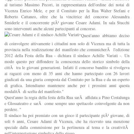
al turismo Massimo Pecori, in rappresentanza dell'ordine dei notai di
Vicenza Enrico Mele, e per il Comitato per la Rua Walter Stefani e
Roberto Cattaneo, oltre che la vincitrice del concorso Alessandra
Smiderle e il concorrente piÃ¹ giovane Cesare Adami. In sala Stucchi
sono intervenuti anche alcuni partecipanti al concorso.
"Quest'anno abbiamo deciso
di coinvolgere attivamente i cittadini non solo di Vicenza ma di tutta la
provincia nella realizzazione del manifesto che comunicherÃ l'edizione
2012 della Festa della Rua - dichiara il sindaco Achille Variati -. Un
modo questo per diffondere la conoscenza dello storico simbolo della
cittÃ tra le giovani generazioni. Infatti il concorso bandito si rivolgeva
ai ragazzi con meno di 35 anni che hanno partecipato con 26 lavori
giudicati da una giuria composta dal Comitato per la Rua e da un esperto
di grafica. Intendiamo mantenere anche per i prossimi anni questa
modalitÃ di scelta del manifesto."
Quest'anno la regia della festa della Rua sarÃ affidata a Pino Costalunga
e Glossateatro e sarÃ come sempre uno spettacolo coinvolgente da non
perdere. "
Il sindaco ha poi premiato con un gioco il partecipante piÃ¹ giovane, di
soli 6 anni, Cesare Adami di Vicenza, che ha ricevuto una menzione
speciale dalla commissione per la pertinenza al tema e la creativitÃ
nell'interpretazione simbolica dello stesso.