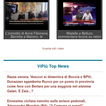
a supporto della cabina di
regia al Mef
L'omicidio di Anna Filomena
Miatello e Belluco
Barretta a Marano, le
commentano bozza su ristori
indagini dei carabinieri di
BPVi e Veneto Banca
Vicenza sul marito Angelo
Lavarra: più avvincenti di
Guarda tutti i video
quelle di... Barbara D'Urso
ViPiù Top News
Razza veneta. Vescovi si dimentica di Boccia e BPVi,
Donazzan sgambetta Rucco per un posto in provincia
come fece con Berlato per una seggiola nel sistema
Galan. E Zaia...?
Ennesimo ciclista travolto sulle strisce pedonali,
Alessandra Marobin (Pd): "il Comune si svegli"