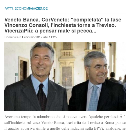
FATTI
,
ECONOMIA&AZIENDE
Veneto Banca. CorVeneto: "completata" la fase
Vincenzo Consoli, l'inchiesta torna a Treviso.
VicenzaPiù: a pensar male si pecca...
Domenica 5 Febbraio 2017 alle 11:25
Avevamo tempo fa adombrato che si poteva avere "qualche perplessitÃ "
sull'inchiesta sul caso Veneto Banca, trasferita da Treviso a Roma pur se
il quadro appariva simile a quello delle indagini sulla BPVi, analoghe, se