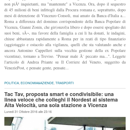
non piÃ¹ inquietanti, ma "mantenute" a Vicenza. Ora, dopo il sequestro
di 45 milioni di beni infittogli dalla Procura romana e, soprattutto, dopo
mesi di detenzione di Vincenzo Consoli, mai amato da Banca d'Italia a...
Roma a differenza del dominus corrispondente della Banca Popolare di
Vicenza, Gianni Zonin, che gir(onzol)a libero e dopo essersi spogliato dei
suoi beni, sÃ¬, ma favore della famiglia a cui li ha donati, le indagini,
chiuse abbastanza rapidamente a Roma per in reati di tipo finanziario
(aggiotaggio e ostacolo alla vigilanza, quelli che sta valutando anche e
ancora Antonino Cappelleri sulla vecchia gestione della ex Popolare
vicentina), tornano a Treviso. "Pensar male Ã¨ peccato ma...". Leggete
l'articolo di Andrea Priante su Il Corriere del Veneto, suggerito da
VeneziePost, e pensate gente, pensate...
POLITICA
,
ECONOMIA&AZIENDE
,
TRASPORTI
Tac Tav, proposta smart e condivisibile: una
linea veloce che colleghi il Nordest al sistema
Alta Velocità, una sola stazione a Vicenza
Lunedi 31 Ottobre 2016 alle 23:16