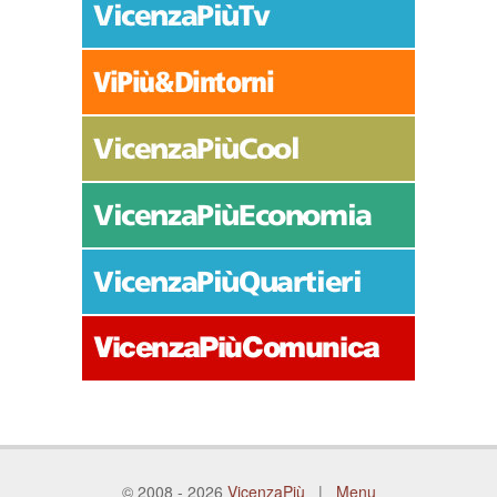
© 2008 - 2026
VicenzaPiù
|
Menu