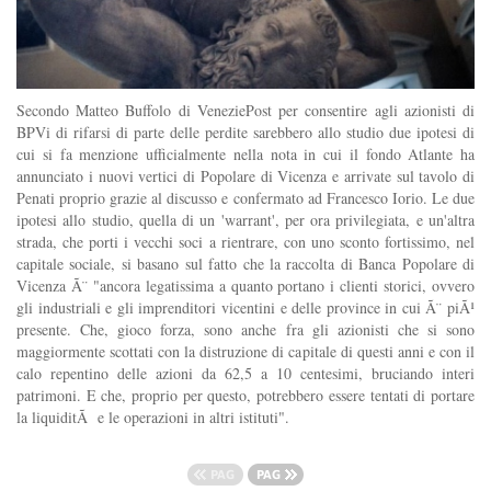
Secondo Matteo Buffolo di VeneziePost per consentire agli azionisti di
BPVi di rifarsi di parte delle perdite sarebbero allo studio due ipotesi di
cui si fa menzione ufficialmente nella nota in cui il fondo Atlante ha
annunciato i nuovi vertici di Popolare di Vicenza e arrivate sul tavolo di
Penati proprio grazie al discusso e confermato ad Francesco Iorio. Le due
ipotesi allo studio, quella di un 'warrant', per ora privilegiata, e un'altra
strada, che porti i vecchi soci a rientrare, con uno sconto fortissimo, nel
capitale sociale, si basano sul fatto che la raccolta di Banca Popolare di
Vicenza Ã¨ "ancora legatissima a quanto portano i clienti storici, ovvero
gli industriali e gli imprenditori vicentini e delle province in cui Ã¨ piÃ¹
presente. Che, gioco forza, sono anche fra gli azionisti che si sono
maggiormente scottati con la distruzione di capitale di questi anni e con il
calo repentino delle azioni da 62,5 a 10 centesimi, bruciando interi
patrimoni. E che, proprio per questo, potrebbero essere tentati di portare
la liquiditÃ e le operazioni in altri istituti".