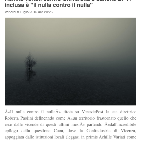
inclusa è "il nulla contro il nulla"
Venerdi 8 Luglio 2016 alle 20:26
Â«Il nulla contro il nullaÂ» titota su VeneziePost la sua direttrice
Roberta Paolini definenndo come Â«un territorio frastornato quello che
esce dalle vicende di questi ultimi mesiÂ» partendo Â«dall'incredibile
epilogo della questione Cuoa, dove la Confindustria di Vicenza,
appoggiata dalle istituzioni locali (leggasi in primis Achille Variati come