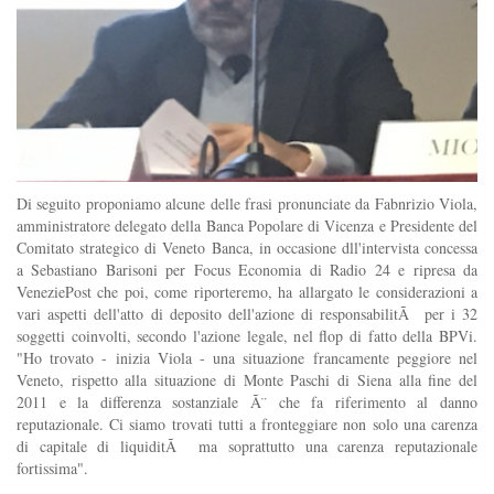
Di seguito proponiamo alcune delle frasi pronunciate da Fabnrizio Viola,
amministratore delegato della Banca Popolare di Vicenza e Presidente del
Comitato strategico di Veneto Banca, in occasione dll'intervista concessa
a Sebastiano Barisoni per Focus Economia di Radio 24 e ripresa da
VeneziePost che poi, come riporteremo, ha allargato le considerazioni a
vari aspetti dell'atto di deposito dell'azione di responsabilitÃ per i 32
soggetti coinvolti, secondo l'azione legale, nel flop di fatto della BPVi.
"Ho trovato - inizia Viola - una situazione francamente peggiore nel
Veneto, rispetto alla situazione di Monte Paschi di Siena alla fine del
2011 e la differenza sostanziale Ã¨ che fa riferimento al danno
reputazionale. Ci siamo trovati tutti a fronteggiare non solo una carenza
di capitale di liquiditÃ ma soprattutto una carenza reputazionale
fortissima".