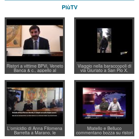
PiùTV
Ristori a vittime BPVi, Veneto
Viaggio nella baraccopoli di
Banca & c., appello al
via Giuriato a San Pio X.
sottosegretario Alessio
Vicenza ai Vicentini: “faremo
Villarosa: per mettere ordine
un regalo di Natale ai
convochi con Di Maio CNCU
residenti”
a supporto della cabina di
regia al Mef
L'omicidio di Anna Filomena
Miatello e Belluco
Barretta a Marano, le
commentano bozza su ristori
indagini dei carabinieri di
BPVi e Veneto Banca