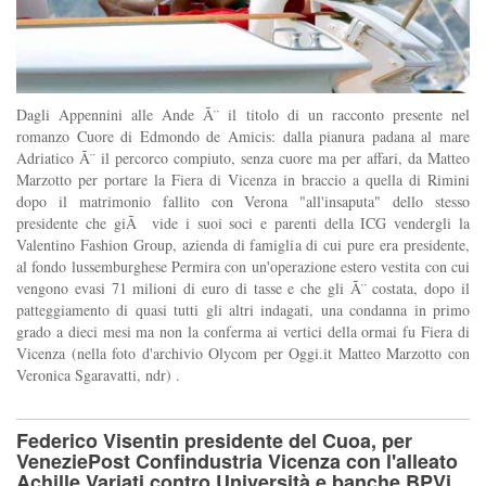
Dagli Appennini alle Ande Ã¨ il titolo di un racconto presente nel
romanzo Cuore di Edmondo de Amicis: dalla pianura padana al mare
Adriatico Ã¨ il percorco compiuto, senza cuore ma per affari, da Matteo
Marzotto per portare la Fiera di Vicenza in braccio a quella di Rimini
dopo il matrimonio fallito con Verona "all'insaputa" dello stesso
presidente che giÃ vide i suoi soci e parenti della ICG vendergli la
Valentino Fashion Group, azienda di famiglia di cui pure era presidente,
al fondo lussemburghese Permira con un'operazione estero vestita con cui
vengono evasi 71 milioni di euro di tasse e che gli Ã¨ costata, dopo il
patteggiamento di quasi tutti gli altri indagati, una condanna in primo
grado a dieci mesi ma non la conferma ai vertici della ormai fu Fiera di
Vicenza (nella foto d'archivio Olycom per Oggi.it Matteo Marzotto con
Veronica Sgaravatti, ndr) .
Federico Visentin presidente del Cuoa, per
VeneziePost Confindustria Vicenza con l'alleato
Achille Variati contro Università e banche BPVi