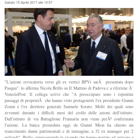
Sabato 15 Aprile 2017 alle 10:57
"L'azione revocatoria verso gli ex vertici BPVi sarÃ presentata dopo
Pasqua": lo afferma Nicola Brillo su Il Mattino di Padova e a riferirne Ã¨
VeneziePost. Il collega scrive che "A preoccupare sono i repentini
passaggi di proprietÃ che hanno visto protagonisti l'ex presidente Gianni
Zonin e l'ex direttore generale Samuele Sorato. Molti dei quali sono
avvenuti durante i difficili mesi del crollo delle azioni dell'istituto.
Dall'istituto di via Battaglione Framarin non viene perÃ² confermata
l'azione. La banca presieduta oggi da Gianni Mion ha chiesto un
risarcimento danni patrimoniali e di immagine, a 32 ex manager per 2
miliardi". Brillo, ripercorrendo le vicende che hanno portato ad arrivare a