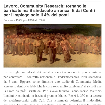
Lavoro, Community Research: tornano le
barricate ma il sindacato arranca. E dai Centri
per l'Impiego solo il 4% dei posti
Domenica 19 Giugno 2016 alle 09:52
Le tre sigle confederali dei metalmeccanici scendono in piazza insieme
per contestare il contratto nazionale di Federmeccanica. Non succedeva
da 8 anni. Eppure, come dimostra uno studio di Community Media
Research, dentro le fabbriche le cose sono molto cambiante"Si ricordi che
la Fiom ha piÃ¹ iscritti del Pd", aveva tuonato l'anno scorso Maurizio
Landini sventolando in faccia al premier Matteo Renzi le 350 mila tessere
dei metalmeccanici della Cgil. Con la zampata polemica il sindacalista
emiliano ha anticipato le debolezze del Pd della Leopolda, emerse