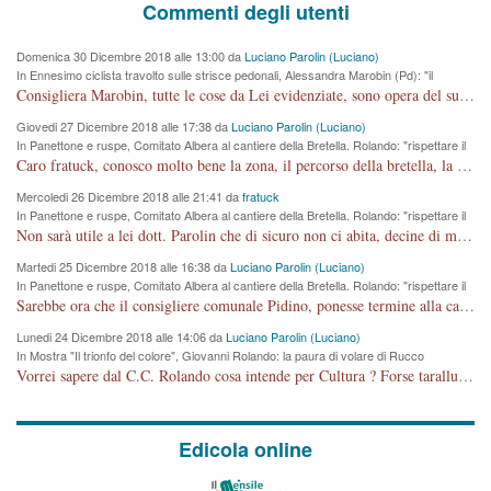
Commenti degli utenti
Domenica 30 Dicembre 2018 alle 13:00 da
Luciano Parolin (Luciano)
In Ennesimo ciclista travolto sulle strisce pedonali, Alessandra Marobin (Pd): "il
Comune si svegli"
Consigliera Marobin, tutte le cose da Lei evidenziate, sono opera del suo ex Assessore e compagno di Partito Antonio Marco Dalla Pozza Assessore alla "progettazione" di piste ciclabili e altre porcherie. A lui manderei il conto da saldare per incidenti e danni alle persone. E' ora che "finiamola." Avete perso rassegnatevi. qui IL SINDACO RUCCO NON C'ENTRA PER NIENTE. CAPITO!!!!!!!! Amen.
Giovedi 27 Dicembre 2018 alle 17:38 da
Luciano Parolin (Luciano)
In Panettone e ruspe, Comitato Albera al cantiere della Bretella. Rolando: "rispettare il
cronoprogramma"
Caro fratuck, conosco molto bene la zona, il percorso della bretella, la situazione dei cittadini, abito in Viale Trento. A partire dal 2003 ho partecipato al Comitato di Maddalene pro bretella, e a riunioni propositive per apportare modifiche al progetto. Numerose mie foto del territorio sono arrivate a Roma, altri miei interventi (non graditi dalla Sx) sono stati pubblicati dal GdV, assieme ad altri come Ciro Asproso, ora favorevole alla bretella. Ho partecipato alla raccolta firme per la chiusura della strada x 5 giorni eseguita dal Sindaco Hullwech per sforamento 180 Micro/g. Pertanto come impegno per la tematica sono apposto con la coscienza. Ora il Progetto è partito, fine! Voglio dire che la nuova Giunta "comunale" non c'entra più. L'opera sarà "malauguratamente" eseguita, ma non con il mio placet. Il Consigliere Comunale dovrebbe capire che la campagna elettorale è finita, con buona pace di tutti. Quello che invece dovrebbe interessare è la proprietà della strada, dall'uscita autostradale Ovest, sino alla Rotatoria dell'Albara, vi sono tre possessori: Autostrade SpA; La Provincia, il Comune. Come la mettiamo per il futuro ? I costi, da 50 sono saliti a 100 milioni di € come dire 20 milioni a KM (!) da non credere. Comunque si farà. Ma nessuno canti Vittoria, anzi meglio non farne un ulteriore fatto "partitico" per questioni elettorali o di seggio. Se mi manda la sua mail, sono disponibile ad inviare i documenti e le foto sopra descritte. Con ossequi, Luciano Parolin
Mercoledi 26 Dicembre 2018 alle 21:41 da
fratuck
In Panettone e ruspe, Comitato Albera al cantiere della Bretella. Rolando: "rispettare il
cronoprogramma"
Non sarà utile a lei dott. Parolin che di sicuro non ci abita, decine di migliaia di TIR, automobili e padroncini che passano quotidianamente per una strada appena rotabile, non è più possibile stendere i panni, attraversare la strada senza rischiare la morte, le case stanno crepando, i tempi sono cambiati e la bretella non passerà assolutamente per maddalene (ma cosa sta a dire?!), dia invece responsabilità a chi ha costruito tagliando la strada che doveva invece terminare a isola vicentina e non al moracchino lasciando Motta di Costabissara ancora in panne di traffico. I tempi sono cambiati dottore e se l'anagrafe della vita stagna nell'essere umano impressioni conservatrici, la società non le considera perchè va avanti, si industrializza e ha bisogno di infrastrutture e di sviluppo. Ultima considerazione, se è geloso di Rolando perchè vede in lui solo campagne politiche mentre si difendono i SOLI diritti dei cittadini, la preghiamo faccia considerazioni più appropriate. Saluti e complimenti per i suoi scritti.
Martedi 25 Dicembre 2018 alle 16:38 da
Luciano Parolin (Luciano)
In Panettone e ruspe, Comitato Albera al cantiere della Bretella. Rolando: "rispettare il
cronoprogramma"
Sarebbe ora che il consigliere comunale Pidino, ponesse termine alla campagna elettorale nel territorio del suo seggio Villaggio del Sole. La tiraca è iniziata, distruggerà 6 km di prateria ovest della città, ricca di fonti e sorgenti d'acqua. I cittadini di Maddalene non avranno più Pace la notte. Molta colpa per la costruzione di questa Strada è proprio del signor Rolando,dei suoi gazebo mobili e che vuol far passare questa opera VANDALICA come progetto "utile" a chi ? Non è cosa seria sig. Rolando!
Lunedi 24 Dicembre 2018 alle 14:06 da
Luciano Parolin (Luciano)
In Mostra "Il trionfo del colore", Giovanni Rolando: la paura di volare di Rucco
Vorrei sapere dal C.C. Rolando cosa intende per Cultura ? Forse tarallucci, vino e sagre, o spaghetti tricolori del PD ? Il continuo (s)parlare della mostra a Palazzo Chiericati caro consigliere DANNEGGIA FORTEMENTE l'immagine della città TUTTA e fa deviare i consensi che in RUSSIA (badi bene ex U.R.S.S.) sono ECCELLENTI. A livello artistico l'evento è di alta Valenza culturale, COMPITO di Tutta la Cittadinanza fare il possibile per propagandare l'iniziativa senza farne UN CASO PARTITICO come fa Lei da sempre. Meno Gazebo + Partecipazione! E così sia. Amen.
Edicola online