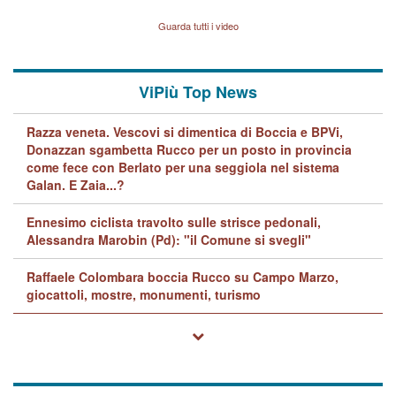
Vicenza sul marito Angelo
Lavarra: più avvincenti di
Guarda tutti i video
quelle di... Barbara D'Urso
ViPiù Top News
Razza veneta. Vescovi si dimentica di Boccia e BPVi,
Donazzan sgambetta Rucco per un posto in provincia
come fece con Berlato per una seggiola nel sistema
Galan. E Zaia...?
Ennesimo ciclista travolto sulle strisce pedonali,
Alessandra Marobin (Pd): "il Comune si svegli"
Raffaele Colombara boccia Rucco su Campo Marzo,
giocattoli, mostre, monumenti, turismo