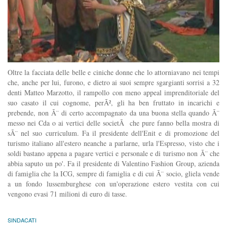
Oltre la facciata delle belle e ciniche donne che lo attorniavano nei tempi
che, anche per lui, furono, e dietro ai suoi sempre sgargianti sorrisi a 32
denti Matteo Marzotto, il rampollo con meno appeal imprenditoriale del
suo casato il cui cognome, perÃ², gli ha ben fruttato in incarichi e
prebende, non Ã¨ di certo accompagnato da una buona stella quando Ã¨
messo nei Cda o ai vertici delle societÃ che pure fanno bella mostra di
sÃ¨ nel suo curriculum. Fa il presidente dell'Enit e di promozione del
turismo italiano all'estero neanche a parlarne, urla l'Espresso, visto che i
soldi bastano appena a pagare vertici e personale e di turismo non Ã¨ che
abbia saputo un po'. Fa il presidente di Valentino Fashion Group, azienda
di famiglia che la ICG, sempre di famiglia e di cui Ã¨ socio, gliela vende
a un fondo lussemburghese con un'operazione estero vestita con cui
vengono evasi 71 milioni di euro di tasse.
SINDACATI