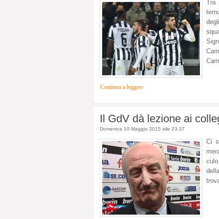
Tra 
temu
degl
squa
Sign
Camp
Camp
Continua a leggere
Il GdV dà lezione ai colle
Domenica 10 Maggio 2015 alle 23:37
Ci s
mera
culo
dell
trov