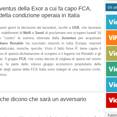
CASO
bisog
campa
ventus della Exor a cui fa capo FCA,
Gli al
Meno 
Ultim
pace 
Amen
ella condizione operaia in Italia
Rolan
inter
polit
dall'
dei c
Rotat
uesti giorni la decisione dei lavoratori, iscritti a
USB
, che lavorano
consi
Autos
i stabilimenti di
Melfi
e
Sevel
di proclamare uno sciopero lunedi' 16
compl
Come 
lio "contro" la somma sborsata dalla
Juventus
per acquistare
50 so
stiano Ronaldo
ha suscitato reazioni in tutta Europa, reazioni
dalizzate, ironiche, ipocrite. Visto il fatto forse Ã¨ bene capire il
20 mi
vo di questa dichiarazione di sciopero e il legame tra Ronaldo e gli
Comu
ai. Il gruppo
FCA
, che conta decine di migliaia di operai nel nostro
Vitto
e, fa parte dello stesso gruppo economico proprietario della
fatto 
ali degli operai della FCA Italia sono indegni di una nazione civile,
seggi
enza.
dispo
sopra
Paro
tiche dicono che sarà un avversario