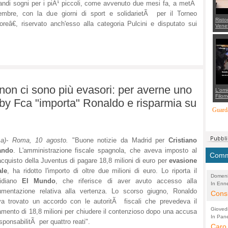
andi sogni per i piÃ¹ piccoli, come avvenuto due mesi fa, a metÃ
embre, con la due giorni di sport e solidarietÃ per il Torneo
Risto
reâ€, riservato anch'esso alla categoria Pulcini e disputato sui
Venet
appel
Aless
mette
con 
suppo
regia
, non ci sono più evasori: per averne uno
L'omi
Filom
y Fca "importa" Ronaldo e risparmia su
Maran
carab
Guarda
marit
più a
di...
sa)- Roma, 10 agosto.
"Buone notizie da Madrid per
Cristiano
ando
. L'amministrazione fiscale spagnola, che aveva imposto al
Comme
acquisto della Juventus di pagare 18,8 milioni di euro per
evasione
ale
, ha ridotto l'importo di oltre due milioni di euro. Lo riporta il
Domeni
idiano
El Mundo
, che riferisce di aver avuto accesso alla
In Enne
(Lucian
mentazione relativa alla vertenza. Lo scorso giugno, Ronaldo
Alessan
Consi
a trovato un accordo con le autoritÃ fiscali che prevedeva il
evide
Gioved
mento di 18,8 milioni per chiudere il contenzioso dopo una accusa
Asses
In Pane
(Lucian
ponsabilitÃ per quattro reati".
Bretell
Caro 
Marco