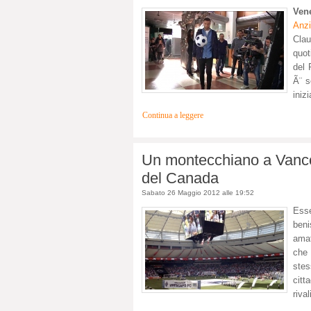
Ven
Anzi
Clau
quot
del 
Ã¨ s
inizi
Continua a leggere
Un montecchiano a Vancouv
del Canada
Sabato 26 Maggio 2012 alle 19:52
Ess
beni
amat
che 
stes
citt
riva