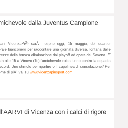
 amichevole dalla Juventus Campione
ani VicenzaPiÃ¹ sarÃ ospite oggi, 15 maggio, del quartier
rale bianconero per raccontare una giornata diversa, lontana dalle
ezze della brusca eliminazione dai playoff ad opera del Savona. E'
ata alle 15 a Vinovo (To) l'amichevole extra-lusso contro la squadra
record. Uno stimolo per ripartire o il capolinea di consolazione? Per
rne di piÃ¹ vai su
www.vicenzapiusport.com
l'AARVI di Vicenza con i calci di rigore