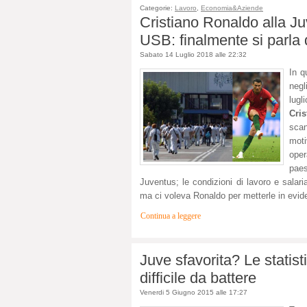
Categorie:
Lavoro
,
Economia&Aziende
Cristiano Ronaldo alla Ju
USB: finalmente si parla d
Sabato 14 Luglio 2018 alle 22:32
In q
negl
lug
Cri
scan
moti
oper
paes
Juventus; le condizioni di lavoro e salari
ma ci voleva Ronaldo per metterle in evid
Continua a leggere
Juve sfavorita? Le statis
difficile da battere
Venerdi 5 Giugno 2015 alle 17:27