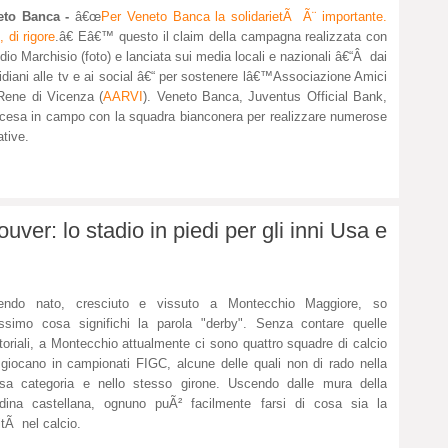
eto Banca -
â€œ
Per Veneto Banca la solidarietÃ Ã¨ importante.
, di rigore
.â€ Eâ€™ questo il claim della campagna realizzata con
dio Marchisio (foto) e lanciata sui media locali e nazionali â€“Â dai
idiani alle tv e ai social â€“ per sostenere lâ€™Associazione Amici
Rene di Vicenza (
AARVI
). Veneto Banca, Juventus Official Bank,
cesa in campo con la squadra bianconera per realizzare numerose
ative.
er: lo stadio in piedi per gli inni Usa e
endo nato, cresciuto e vissuto a Montecchio Maggiore, so
ssimo cosa significhi la parola "derby". Senza contare quelle
oriali, a Montecchio attualmente ci sono quattro squadre di calcio
giocano in campionati FIGC, alcune delle quali non di rado nella
sa categoria e nello stesso girone. Uscendo dalle mura della
adina castellana, ognuno puÃ² facilmente farsi di cosa sia la
litÃ nel calcio.