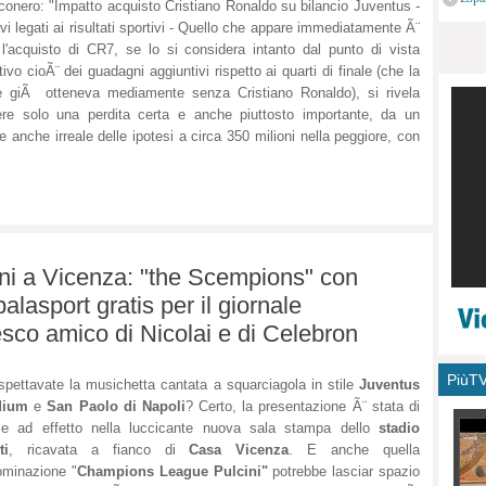
conero: "Impatto acquisto Cristiano Ronaldo su bilancio Juventus -
monu
vi legati ai risultati sportivi - Quello che appare immediatamente Ã¨
l'acquisto di CR7, se lo si considera intanto dal punto di vista
tivo cioÃ¨ dei guadagni aggiuntivi rispetto ai quarti di finale (che la
 giÃ otteneva mediamente senza Cristiano Ronaldo), si rivela
re solo una perdita certa e anche piuttosto importante, da un
e anche irreale delle ipotesi a circa 350 milioni nella peggiore, con
i a Vicenza: "the Scempions" con
alasport gratis per il giornale
sco amico di Nicolai e di Celebron
PiùT
spettavate la musichetta cantata a squarciagola in stile
Juventus
dium
e
San Paolo di Napoli
? Certo, la presentazione Ã¨ stata di
le ad effetto nella luccicante nuova sala stampa dello
stadio
ti
, ricavata a fianco di
Casa Vicenza
. E anche quella
minazione "
Champions League Pulcini"
potrebbe lasciar spazio