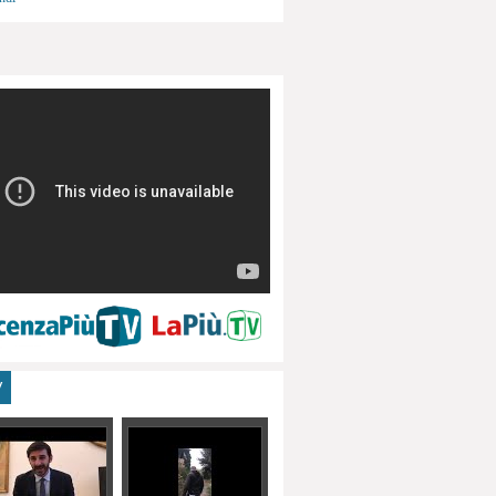
menti, turismo
V