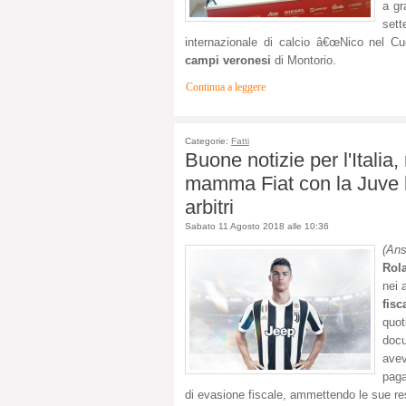
a gr
sett
internazionale di calcio â€œNico nel Cuo
campi veronesi
di Montorio.
Continua a leggere
Categorie:
Fatti
Buone notizie per l'Italia
mamma Fiat con la Juve b
arbitri
Sabato 11 Agosto 2018 alle 10:36
(An
Rol
nei 
fisc
quot
docu
avev
paga
di evasione fiscale, ammettendo le sue res