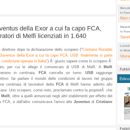
perco
"prog
Mercol
cittad
porch
In Pane
Bretell
Non s
2003 
per i
sicur
Madda
che "
ventus della Exor a cui fa capo FCA,
Marted
autom
propo
qui 
In Pane
(Lucian
tori di Melfi licenziati in 1.640
Bretell
Sareb
quot
proge
PER 
Pidin
rotab
sono 
Lunedi
 direttore dopo la dichiarazione dello sciopero ("
Cristiano Ronaldo
elett
panni
(non 
In Most
(Lucian
 Juventus della Exor a cui fa capo FCA, USB: finalmente si parla
di vola
Vorre
Villa
la mo
dal G
a condizione operaia in Italia
") Ã¨ giusto sapere come lo sciopero Ã¨
inten
distr
sono 
Aspro
to, per cui le allego il comunicato di USB di Melfi. A
Melfi
e sag
città,
asso
parte
operano in centinaia,
FCA
cancella un turno.
USB
raggiunge
conti
citta
a dir
chius
Edico
iettivo: far parlare il mondo delle condizioni di lavoro nel gruppo
Chier
Pace 
costr
Sind
ne centinaia di lavoratori della
FCA
di Melfi hanno aderito allo
FORT
costr
invec
Micro
 Base. Uno sciopero, come noto, proclamato contro la proprietÃ che
TUTTA
signo
morac
temat
 Melfi
, oltre a quelli annunciati negli altri stabilimenti per effetto del
RUSS
vuol
ancor
Ora i
a FCA, e dall'altro comunicava l'arrivo alla
Juventus
di
Cristiano
ECCEL
come 
cambi
la nu
alta 
seria
stagn
L'ope
Citta
conse
ma no
propa
perch
Comu