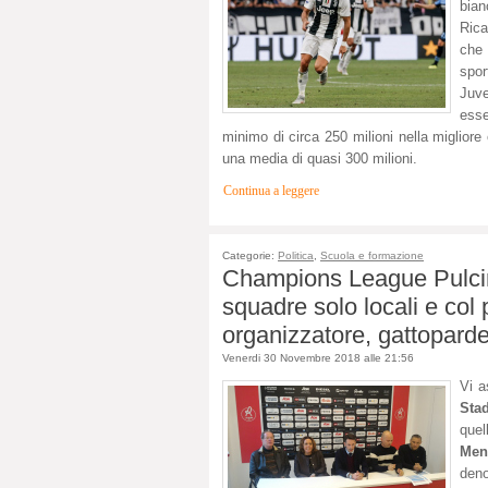
bian
Rica
che 
spor
Juve
esse
minimo di circa 250 milioni nella migliore 
una media di quasi 300 milioni.
Continua a leggere
Categorie:
Politica
,
Scuola e formazione
Champions League Pulcin
squadre solo locali e col p
organizzatore, gattoparde
Venerdi 30 Novembre 2018 alle 21:56
Vi a
Sta
quel
Men
deno