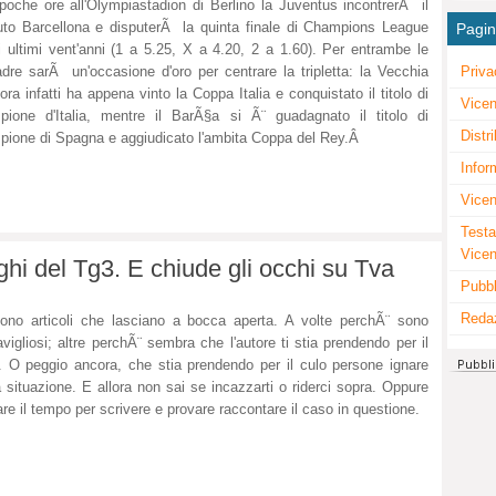
poche ore all'Olympiastadion di Berlino la Juventus incontrerÃ il
to Barcellona e disputerÃ la quinta finale di Champions League
Pagi
i ultimi vent'anni (1 a 5.25, X a 4.20, 2 a 1.60). Per entrambe le
dre sarÃ un'occasione d'oro per centrare la tripletta: la Vecchia
Priva
ora infatti ha appena vinto la Coppa Italia e conquistato il titolo di
Vicen
ione d'Italia, mentre il BarÃ§a si Ã¨ guadagnato il titolo di
Distr
ione di Spagna e aggiudicato l'ambita Coppa del Rey.Â
Infor
Vicen
Testa
Vice
ghi del Tg3. E chiude gli occhi su Tva
Pubbl
Reda
ono articoli che lasciano a bocca aperta. A volte perchÃ¨ sono
vigliosi; altre perchÃ¨ sembra che l'autore ti stia prendendo per il
. O peggio ancora, che stia prendendo per il culo persone ignare
a situazione. E allora non sai se incazzarti o riderci sopra. Oppure
are il tempo per scrivere e provare raccontare il caso in questione.