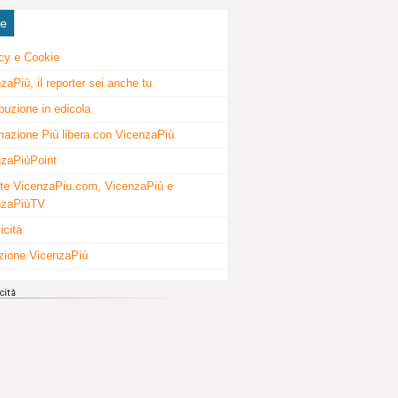
ne
cy e Cookie
zaPiù, il reporter sei anche tu
ibuzione in edicola
mazione Più libera con VicenzaPiù
zaPiùPoint
te VicenzaPiu.com, VicenzaPiù e
nzaPiùTV
icità
zione VicenzaPiù