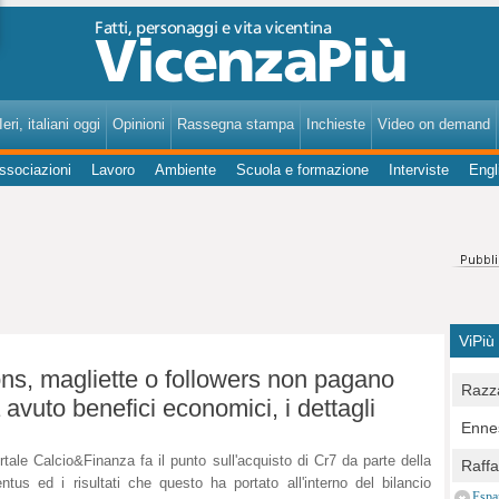
VicenzaPiù - Notizie, Inchieste, Analisi su Vicenza e provincia
eri, italiani oggi
Opinioni
Rassegna stampa
Inchieste
Video on demand
ssociazioni
Lavoro
Ambiente
Scuola e formazione
Interviste
Engl
ViPiù
s, magliette o followers non pagano
Razza
avuto benefici economici, i dettagli
Bocc
Ennes
per u
pedon
ortale Calcio&Finanza fa il punto sull'acquisto di Cr7 da parte della
Berla
Raff
Comun
ntus ed i risultati che questo ha portato all'interno del bilancio
E Zai
Campo
Espa