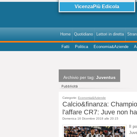
VicenzaPiù Edicola
Home
Quotidiano
Lettori in diretta
StranI
Fatti
Politica
Economia&Aziende
A
Archivio per tag:
Juventus
Categorie:
Economia&Aziende
Calcio&finanza: Champion
l'affare CR7: Juve non ha 
Domenica 16 Dicembre 2018 alle 20:15
Il p
Juve