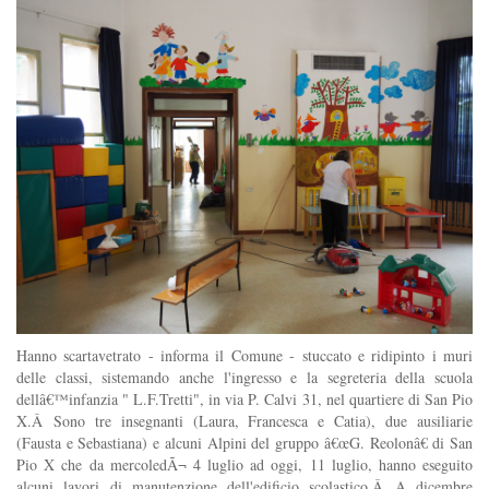
Hanno scartavetrato - informa il Comune - stuccato e ridipinto i muri
delle classi, sistemando anche l'ingresso e la segreteria della scuola
dellâ€™infanzia " L.F.Tretti", in via P. Calvi 31, nel quartiere di San Pio
X.Â Sono tre insegnanti (Laura, Francesca e Catia), due ausiliarie
(Fausta e Sebastiana) e alcuni Alpini del gruppo â€œG. Reolonâ€ di San
Pio X che da mercoledÃ¬ 4 luglio ad oggi, 11 luglio, hanno eseguito
alcuni lavori di manutenzione dell'edificio scolastico.Â A dicembre