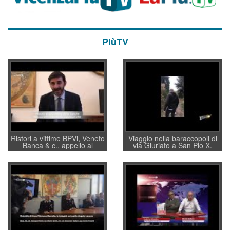
PiùTV
Ristori a vittime BPVi, Veneto
Viaggio nella baraccopoli di
Banca & c., appello al
via Giuriato a San Pio X.
sottosegretario Alessio
Vicenza ai Vicentini: “faremo
Villarosa: per mettere ordine
un regalo di Natale ai
convochi con Di Maio CNCU
residenti”
a supporto della cabina di
regia al Mef