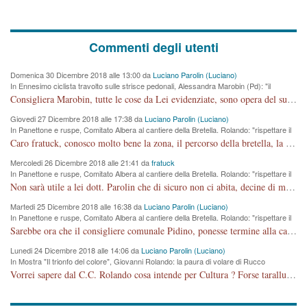
Commenti degli utenti
Domenica 30 Dicembre 2018 alle 13:00 da
Luciano Parolin (Luciano)
In Ennesimo ciclista travolto sulle strisce pedonali, Alessandra Marobin (Pd): "il
Comune si svegli"
Consigliera Marobin, tutte le cose da Lei evidenziate, sono opera del suo ex Assessore e compagno di Partito Antonio Marco Dalla Pozza Assessore alla "progettazione" di piste ciclabili e altre porcherie. A lui manderei il conto da saldare per incidenti e danni alle persone. E' ora che "finiamola." Avete perso rassegnatevi. qui IL SINDACO RUCCO NON C'ENTRA PER NIENTE. CAPITO!!!!!!!! Amen.
Giovedi 27 Dicembre 2018 alle 17:38 da
Luciano Parolin (Luciano)
In Panettone e ruspe, Comitato Albera al cantiere della Bretella. Rolando: "rispettare il
cronoprogramma"
Caro fratuck, conosco molto bene la zona, il percorso della bretella, la situazione dei cittadini, abito in Viale Trento. A partire dal 2003 ho partecipato al Comitato di Maddalene pro bretella, e a riunioni propositive per apportare modifiche al progetto. Numerose mie foto del territorio sono arrivate a Roma, altri miei interventi (non graditi dalla Sx) sono stati pubblicati dal GdV, assieme ad altri come Ciro Asproso, ora favorevole alla bretella. Ho partecipato alla raccolta firme per la chiusura della strada x 5 giorni eseguita dal Sindaco Hullwech per sforamento 180 Micro/g. Pertanto come impegno per la tematica sono apposto con la coscienza. Ora il Progetto è partito, fine! Voglio dire che la nuova Giunta "comunale" non c'entra più. L'opera sarà "malauguratamente" eseguita, ma non con il mio placet. Il Consigliere Comunale dovrebbe capire che la campagna elettorale è finita, con buona pace di tutti. Quello che invece dovrebbe interessare è la proprietà della strada, dall'uscita autostradale Ovest, sino alla Rotatoria dell'Albara, vi sono tre possessori: Autostrade SpA; La Provincia, il Comune. Come la mettiamo per il futuro ? I costi, da 50 sono saliti a 100 milioni di € come dire 20 milioni a KM (!) da non credere. Comunque si farà. Ma nessuno canti Vittoria, anzi meglio non farne un ulteriore fatto "partitico" per questioni elettorali o di seggio. Se mi manda la sua mail, sono disponibile ad inviare i documenti e le foto sopra descritte. Con ossequi, Luciano Parolin
Mercoledi 26 Dicembre 2018 alle 21:41 da
fratuck
In Panettone e ruspe, Comitato Albera al cantiere della Bretella. Rolando: "rispettare il
cronoprogramma"
Non sarà utile a lei dott. Parolin che di sicuro non ci abita, decine di migliaia di TIR, automobili e padroncini che passano quotidianamente per una strada appena rotabile, non è più possibile stendere i panni, attraversare la strada senza rischiare la morte, le case stanno crepando, i tempi sono cambiati e la bretella non passerà assolutamente per maddalene (ma cosa sta a dire?!), dia invece responsabilità a chi ha costruito tagliando la strada che doveva invece terminare a isola vicentina e non al moracchino lasciando Motta di Costabissara ancora in panne di traffico. I tempi sono cambiati dottore e se l'anagrafe della vita stagna nell'essere umano impressioni conservatrici, la società non le considera perchè va avanti, si industrializza e ha bisogno di infrastrutture e di sviluppo. Ultima considerazione, se è geloso di Rolando perchè vede in lui solo campagne politiche mentre si difendono i SOLI diritti dei cittadini, la preghiamo faccia considerazioni più appropriate. Saluti e complimenti per i suoi scritti.
Martedi 25 Dicembre 2018 alle 16:38 da
Luciano Parolin (Luciano)
In Panettone e ruspe, Comitato Albera al cantiere della Bretella. Rolando: "rispettare il
cronoprogramma"
Sarebbe ora che il consigliere comunale Pidino, ponesse termine alla campagna elettorale nel territorio del suo seggio Villaggio del Sole. La tiraca è iniziata, distruggerà 6 km di prateria ovest della città, ricca di fonti e sorgenti d'acqua. I cittadini di Maddalene non avranno più Pace la notte. Molta colpa per la costruzione di questa Strada è proprio del signor Rolando,dei suoi gazebo mobili e che vuol far passare questa opera VANDALICA come progetto "utile" a chi ? Non è cosa seria sig. Rolando!
Lunedi 24 Dicembre 2018 alle 14:06 da
Luciano Parolin (Luciano)
In Mostra "Il trionfo del colore", Giovanni Rolando: la paura di volare di Rucco
Vorrei sapere dal C.C. Rolando cosa intende per Cultura ? Forse tarallucci, vino e sagre, o spaghetti tricolori del PD ? Il continuo (s)parlare della mostra a Palazzo Chiericati caro consigliere DANNEGGIA FORTEMENTE l'immagine della città TUTTA e fa deviare i consensi che in RUSSIA (badi bene ex U.R.S.S.) sono ECCELLENTI. A livello artistico l'evento è di alta Valenza culturale, COMPITO di Tutta la Cittadinanza fare il possibile per propagandare l'iniziativa senza farne UN CASO PARTITICO come fa Lei da sempre. Meno Gazebo + Partecipazione! E così sia. Amen.