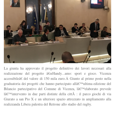
La giunta ha approvato il progetto definitivo dei lavori necessari alla
realizzazione del progetto â€œHandy...amo: sport e gioco. Vicenza
accessibileâ€ del valore di 150 mila euro.Â Giunto al primo posto nella
graduatoria dei progetti che hanno partecipato allâ€™ultima edizione del
Bilancio partecipativo del Comune di Vicenza, lâ€™elaborato prevede
lâ€™intervento in due parti distinte della cittÃ : il parco giochi di via
Giurato a san Pio X e un ulteriore spazio attrezzato in ampliamento alla
realizzanda Libera palestra del Retrone allo stadio del rugby.