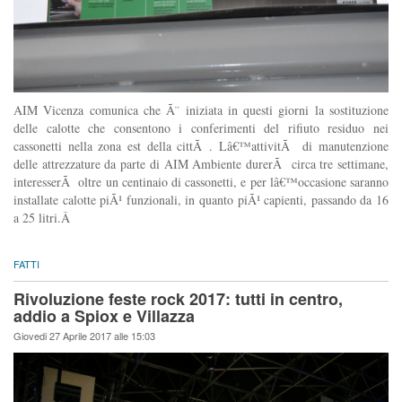
AIM Vicenza comunica che Ã¨ iniziata in questi giorni la sostituzione
delle calotte che consentono i conferimenti del rifiuto residuo nei
cassonetti nella zona est della cittÃ . Lâ€™attivitÃ di manutenzione
delle attrezzature da parte di AIM Ambiente durerÃ circa tre settimane,
interesserÃ oltre un centinaio di cassonetti, e per lâ€™occasione saranno
installate calotte piÃ¹ funzionali, in quanto piÃ¹ capienti, passando da 16
a 25 litri.Â
FATTI
Rivoluzione feste rock 2017: tutti in centro,
addio a Spiox e Villazza
Giovedi 27 Aprile 2017 alle 15:03