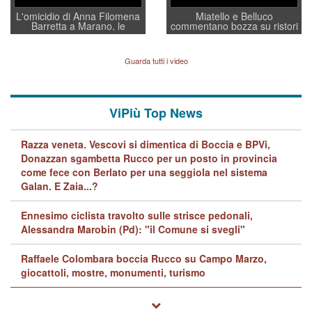
L'omicidio di Anna Filomena
Miatello e Belluco
Barretta a Marano, le
commentano bozza su ristori
indagini dei carabinieri di
BPVi e Veneto Banca
Vicenza sul marito Angelo
Lavarra: più avvincenti di
Guarda tutti i video
quelle di... Barbara D'Urso
ViPiù Top News
Razza veneta. Vescovi si dimentica di Boccia e BPVi,
Donazzan sgambetta Rucco per un posto in provincia
come fece con Berlato per una seggiola nel sistema
Galan. E Zaia...?
Ennesimo ciclista travolto sulle strisce pedonali,
Alessandra Marobin (Pd): "il Comune si svegli"
Raffaele Colombara boccia Rucco su Campo Marzo,
giocattoli, mostre, monumenti, turismo