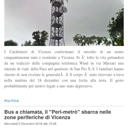
I Carabinieri di Vicenza confermano il suicidio di un uomo
cinquantunenne nato e residente a Vicenza. Si Ã¨ tolto la vita gettandosi
da un traliccio della compagnia telefonica Wind in via Marzari una
laterale di viale della Pace nel quartiere di San Pio X.Â I familiari hanno
chiesto di non rivelare le generalitÃ .Â Il corpo Ã¨ stato ritrovato a terra
nella mattina del 18 dicembre con una ferita alla testa. Il gesto
probabilmente per motivi legati a uno stato depressivo.
POLITICA
Bus a chiamata, il "Peri-metrò" sbarca nelle
zone periferiche di Vicenza
Mercoledi 5 Dicembre 2018 alle 15:08