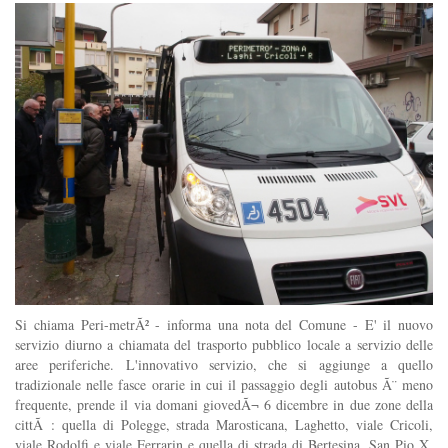
Si chiama Peri-metrÃ² - informa una nota del Comune - E' il nuovo
servizio diurno a chiamata del trasporto pubblico locale a servizio delle
aree periferiche. L'innovativo servizio, che si aggiunge a quello
tradizionale nelle fasce orarie in cui il passaggio degli autobus Ã¨ meno
frequente, prende il via domani giovedÃ¬ 6 dicembre in due zone della
cittÃ : quella di Polegge, strada Marosticana, Laghetto, viale Cricoli,
viale Rodolfi e viale Ferrarin e quella di strada di Bertesina, San Pio X,