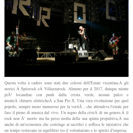
Questa volta a cadere sono stati due colossi dell'Estate vicentina:Â gli
storici Â Spiorock eÂ Villazzarock. Almeno per il 2017, dunque niente
piÃ¹ locandine con punk dalla cresta verde, nessun palco e
nienteÂ chitarre elettricheÂ a San Pio X. Una vera rivoluzione per quel
popolo, sempre meno numeroso per la veritÃ , che attendeva l'estate per
fare il pieno di musica dal vivo. Un segno della crisiÂ di un genere,Â il
rock non Ã¨ morto ma ha perso molta della sua spinta propulsiva,Â ma
anche di un'economia che costringe ai sacrifici e soffoca le iniziative che
un tempo restavano in equilibrio tra il volontariato e lo spirito d'impresa.