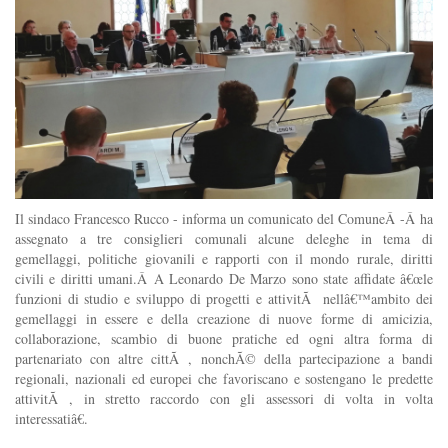
Il sindaco Francesco Rucco - informa un comunicato del ComuneÂ -Â ha
assegnato a tre consiglieri comunali alcune deleghe in tema di
gemellaggi, politiche giovanili e rapporti con il mondo rurale, diritti
civili e diritti umani.Â A Leonardo De Marzo sono state affidate â€œle
funzioni di studio e sviluppo di progetti e attivitÃ nellâ€™ambito dei
gemellaggi in essere e della creazione di nuove forme di amicizia,
collaborazione, scambio di buone pratiche ed ogni altra forma di
partenariato con altre cittÃ , nonchÃ© della partecipazione a bandi
regionali, nazionali ed europei che favoriscano e sostengano le predette
attivitÃ , in stretto raccordo con gli assessori di volta in volta
interessatiâ€.