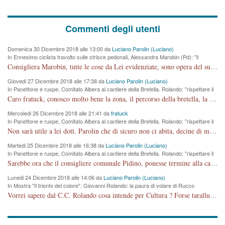
Commenti degli utenti
Domenica 30 Dicembre 2018 alle 13:00 da
Luciano Parolin (Luciano)
In Ennesimo ciclista travolto sulle strisce pedonali, Alessandra Marobin (Pd): "il
Comune si svegli"
Consigliera Marobin, tutte le cose da Lei evidenziate, sono opera del suo ex Assessore e compagno di Partito Antonio Marco Dalla Pozza Assessore alla "progettazione" di piste ciclabili e altre porcherie. A lui manderei il conto da saldare per incidenti e danni alle persone. E' ora che "finiamola." Avete perso rassegnatevi. qui IL SINDACO RUCCO NON C'ENTRA PER NIENTE. CAPITO!!!!!!!! Amen.
Giovedi 27 Dicembre 2018 alle 17:38 da
Luciano Parolin (Luciano)
In Panettone e ruspe, Comitato Albera al cantiere della Bretella. Rolando: "rispettare il
cronoprogramma"
Caro fratuck, conosco molto bene la zona, il percorso della bretella, la situazione dei cittadini, abito in Viale Trento. A partire dal 2003 ho partecipato al Comitato di Maddalene pro bretella, e a riunioni propositive per apportare modifiche al progetto. Numerose mie foto del territorio sono arrivate a Roma, altri miei interventi (non graditi dalla Sx) sono stati pubblicati dal GdV, assieme ad altri come Ciro Asproso, ora favorevole alla bretella. Ho partecipato alla raccolta firme per la chiusura della strada x 5 giorni eseguita dal Sindaco Hullwech per sforamento 180 Micro/g. Pertanto come impegno per la tematica sono apposto con la coscienza. Ora il Progetto è partito, fine! Voglio dire che la nuova Giunta "comunale" non c'entra più. L'opera sarà "malauguratamente" eseguita, ma non con il mio placet. Il Consigliere Comunale dovrebbe capire che la campagna elettorale è finita, con buona pace di tutti. Quello che invece dovrebbe interessare è la proprietà della strada, dall'uscita autostradale Ovest, sino alla Rotatoria dell'Albara, vi sono tre possessori: Autostrade SpA; La Provincia, il Comune. Come la mettiamo per il futuro ? I costi, da 50 sono saliti a 100 milioni di € come dire 20 milioni a KM (!) da non credere. Comunque si farà. Ma nessuno canti Vittoria, anzi meglio non farne un ulteriore fatto "partitico" per questioni elettorali o di seggio. Se mi manda la sua mail, sono disponibile ad inviare i documenti e le foto sopra descritte. Con ossequi, Luciano Parolin
Mercoledi 26 Dicembre 2018 alle 21:41 da
fratuck
In Panettone e ruspe, Comitato Albera al cantiere della Bretella. Rolando: "rispettare il
cronoprogramma"
Non sarà utile a lei dott. Parolin che di sicuro non ci abita, decine di migliaia di TIR, automobili e padroncini che passano quotidianamente per una strada appena rotabile, non è più possibile stendere i panni, attraversare la strada senza rischiare la morte, le case stanno crepando, i tempi sono cambiati e la bretella non passerà assolutamente per maddalene (ma cosa sta a dire?!), dia invece responsabilità a chi ha costruito tagliando la strada che doveva invece terminare a isola vicentina e non al moracchino lasciando Motta di Costabissara ancora in panne di traffico. I tempi sono cambiati dottore e se l'anagrafe della vita stagna nell'essere umano impressioni conservatrici, la società non le considera perchè va avanti, si industrializza e ha bisogno di infrastrutture e di sviluppo. Ultima considerazione, se è geloso di Rolando perchè vede in lui solo campagne politiche mentre si difendono i SOLI diritti dei cittadini, la preghiamo faccia considerazioni più appropriate. Saluti e complimenti per i suoi scritti.
Martedi 25 Dicembre 2018 alle 16:38 da
Luciano Parolin (Luciano)
In Panettone e ruspe, Comitato Albera al cantiere della Bretella. Rolando: "rispettare il
cronoprogramma"
Sarebbe ora che il consigliere comunale Pidino, ponesse termine alla campagna elettorale nel territorio del suo seggio Villaggio del Sole. La tiraca è iniziata, distruggerà 6 km di prateria ovest della città, ricca di fonti e sorgenti d'acqua. I cittadini di Maddalene non avranno più Pace la notte. Molta colpa per la costruzione di questa Strada è proprio del signor Rolando,dei suoi gazebo mobili e che vuol far passare questa opera VANDALICA come progetto "utile" a chi ? Non è cosa seria sig. Rolando!
Lunedi 24 Dicembre 2018 alle 14:06 da
Luciano Parolin (Luciano)
In Mostra "Il trionfo del colore", Giovanni Rolando: la paura di volare di Rucco
Vorrei sapere dal C.C. Rolando cosa intende per Cultura ? Forse tarallucci, vino e sagre, o spaghetti tricolori del PD ? Il continuo (s)parlare della mostra a Palazzo Chiericati caro consigliere DANNEGGIA FORTEMENTE l'immagine della città TUTTA e fa deviare i consensi che in RUSSIA (badi bene ex U.R.S.S.) sono ECCELLENTI. A livello artistico l'evento è di alta Valenza culturale, COMPITO di Tutta la Cittadinanza fare il possibile per propagandare l'iniziativa senza farne UN CASO PARTITICO come fa Lei da sempre. Meno Gazebo + Partecipazione! E così sia. Amen.