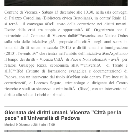
Comune di Vicenza - Sabato 13 dicembre alle 10.30, nella sala convegni
di Palazzo Cordellina (Biblioteca civica Bertoliana), in contra' Riale 12,
si terrÃ il convegno â€œIl costo della corruzione nei diritti umani.
Uscire dalla crisi tra utopia e opportunitÃ â€. Organizzato con il
patrocinio del Comune di Vicenza dallâ€™associazione Native Onlus
sulla scia delle iniziative giÃ proposte alla cittÃ negli anni scorsi in
tema di diritti umani e scuola (2012) e diritti umani e immigrazione
(2013), l'evento â€“ che rientra nell'ambito dell'iniziativa â€œAspettando
il tempo dei diritti - Vicenza CittÃ di Pace e Nonviolenzaâ€ - avrÃ per
relatori Giuseppe Rizza, economista allâ€™universitÃ di Trento e
allâ€™Ifed (Istituto di formazione evangelica e documentazione) di
Padova, con un intervento dal titolo â€œNon solo denaro. Fare luce sulla
corruzioneâ€, e Lorenzo Segato, criminologo e dirigente del Centro
ricerche e studi su sicurezza e criminalitÃ (Rissc), con un intervento sul
diritto alla salute, i rischi e i rimedi.
Giornata dei diritti umani, Vicenza "Città per la
pace" all'Università di Padova
Martedi 9 Dicembre 2014 alle 17:09