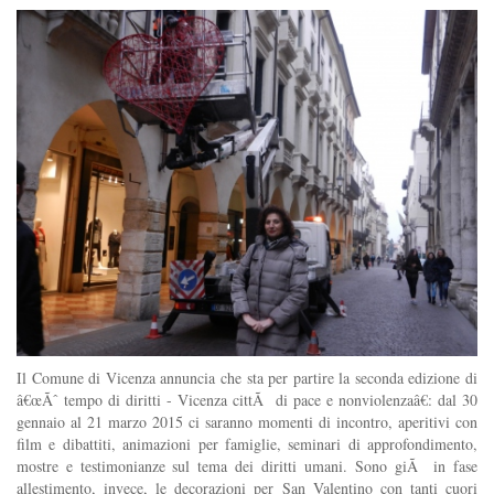
Il Comune di Vicenza annuncia che sta per partire la seconda edizione di
â€œÃˆ tempo di diritti - Vicenza cittÃ di pace e nonviolenzaâ€: dal 30
gennaio al 21 marzo 2015 ci saranno momenti di incontro, aperitivi con
film e dibattiti, animazioni per famiglie, seminari di approfondimento,
mostre e testimonianze sul tema dei diritti umani. Sono giÃ in fase
allestimento, invece, le decorazioni per San Valentino con tanti cuori