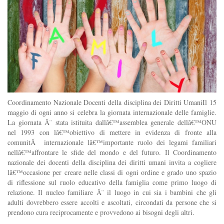
Coordinamento Nazionale Docenti della disciplina dei Diritti UmaniIl 15
maggio di ogni anno si celebra la giornata internazionale delle famiglie.
La giornata Ã¨ stata istituita dallâ€™assemblea generale dellâ€™ONU
nel 1993 con lâ€™obiettivo di mettere in evidenza di fronte alla
comunitÃ internazionale lâ€™importante ruolo dei legami familiari
nellâ€™affrontare le sfide del mondo e del futuro. Il Coordinamento
nazionale dei docenti della disciplina dei diritti umani invita a cogliere
lâ€™occasione per creare nelle classi di ogni ordine e grado uno spazio
di riflessione sul ruolo educativo della famiglia come primo luogo di
relazione. Il nucleo familiare Ã¨ il luogo in cui sia i bambini che gli
adulti dovrebbero essere accolti e ascoltati, circondati da persone che si
prendono cura reciprocamente e provvedono ai bisogni degli altri.