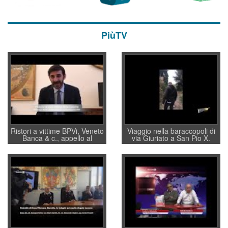
PiùTV
Ristori a vittime BPVi, Veneto
Viaggio nella baraccopoli di
Banca & c., appello al
via Giuriato a San Pio X.
sottosegretario Alessio
Vicenza ai Vicentini: “faremo
Villarosa: per mettere ordine
un regalo di Natale ai
convochi con Di Maio CNCU
residenti”
a supporto della cabina di
regia al Mef