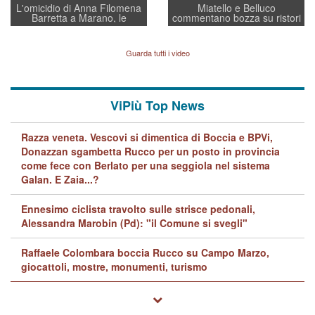
L'omicidio di Anna Filomena
Miatello e Belluco
Barretta a Marano, le
commentano bozza su ristori
indagini dei carabinieri di
BPVi e Veneto Banca
Vicenza sul marito Angelo
Lavarra: più avvincenti di
Guarda tutti i video
quelle di... Barbara D'Urso
ViPiù Top News
Razza veneta. Vescovi si dimentica di Boccia e BPVi,
Donazzan sgambetta Rucco per un posto in provincia
come fece con Berlato per una seggiola nel sistema
Galan. E Zaia...?
Ennesimo ciclista travolto sulle strisce pedonali,
Alessandra Marobin (Pd): "il Comune si svegli"
Raffaele Colombara boccia Rucco su Campo Marzo,
giocattoli, mostre, monumenti, turismo