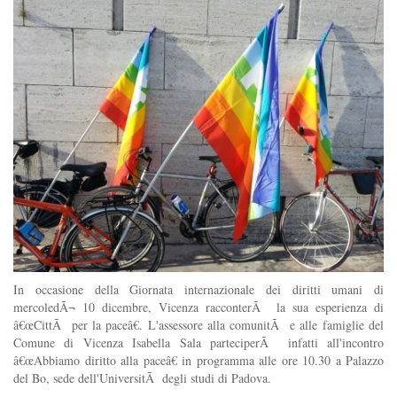
In occasione della Giornata internazionale dei diritti umani di
mercoledÃ¬ 10 dicembre, Vicenza racconterÃ la sua esperienza di
â€œCittÃ per la paceâ€. L'assessore alla comunitÃ e alle famiglie del
Comune di Vicenza Isabella Sala parteciperÃ infatti all'incontro
â€œAbbiamo diritto alla paceâ€ in programma alle ore 10.30 a Palazzo
del Bo, sede dell'UniversitÃ degli studi di Padova.