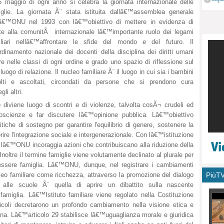
5 maggio di ogni anno si celebra la giornata internazionale delle
monu
iglie. La giornata Ã¨ stata istituita dallâ€™assemblea generale
lâ€™ONU nel 1993 con lâ€™obiettivo di mettere in evidenza di
nte alla comunitÃ internazionale lâ€™importante ruolo dei legami
iliari nellâ€™affrontare le sfide del mondo e del futuro. Il
dinamento nazionale dei docenti della disciplina dei diritti umani
e nelle classi di ogni ordine e grado uno spazio di riflessione sul
ogo di relazione. Il nucleo familiare Ã¨ il luogo in cui sia i bambini
lti e ascoltati, circondati da persone che si prendono cura
li altri.
 diviene luogo di scontri e di violenze, talvolta cosÃ¬ crudeli ed
oscienze e far discutere lâ€™opinione pubblica. Lâ€™obiettivo
che di sostegno per garantire l'equilibrio di genere, sostenere la
orire l'integrazione sociale e intergenerazionale. Con lâ€™istituzione
ie lâ€™ONU incoraggia azioni che contribuiscano alla riduzione della
Inoltre il termine famiglie viene volutamente declinato al plurale per
i essere famiglia. Lâ€™ONU, dunque, nel registrare i cambiamenti
PiùT
leo familiare come ricchezza, attraverso la promozione del dialogo
 alle scuole Ã¨ quella di aprire un dibattito sulla nascente
 famiglia. Lâ€™Istituto familiare viene regolato nella Costituzione
articoli decretarono un profondo cambiamento nella visione etica e
cana. Lâ€™articolo 29 stabilisce lâ€™uguaglianza morale e giuridica