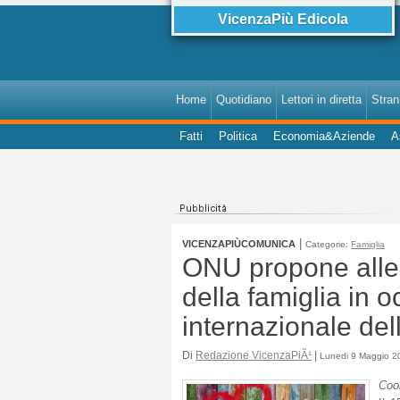
VicenzaPiù Edicola
Home
Quotidiano
Lettori in diretta
StranI
Fatti
Politica
Economia&Aziende
A
|
VICENZAPIÙCOMUNICA
Categorie:
Famiglia
ONU propone alle s
della famiglia in 
internazionale del
Di
Redazione VicenzaPiÃ¹
|
Lunedi 9 Maggio 20
Coor