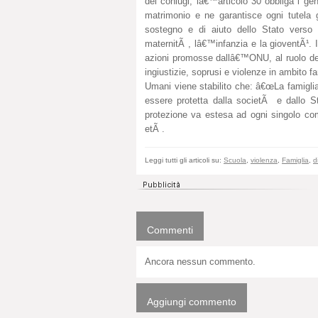
dei coniugi, lâ€™articolo 30 obbliga i geni
matrimonio e ne garantisce ogni tutela g
sostegno e di aiuto dello Stato verso l
maternitÃ , lâ€™infanzia e la gioventÃ¹. I
azioni promosse dallâ€™ONU, al ruolo dell
ingiustizie, soprusi e violenze in ambito fa
Umani viene stabilito che: â€œLa famiglia
essere protetta dalla societÃ e dallo S
protezione va estesa ad ogni singolo comp
etÃ .
Leggi tutti gli articoli su:
Scuola
,
violenza
,
Famiglia
,
d
Commenti
Ancora nessun commento.
Aggiungi commento