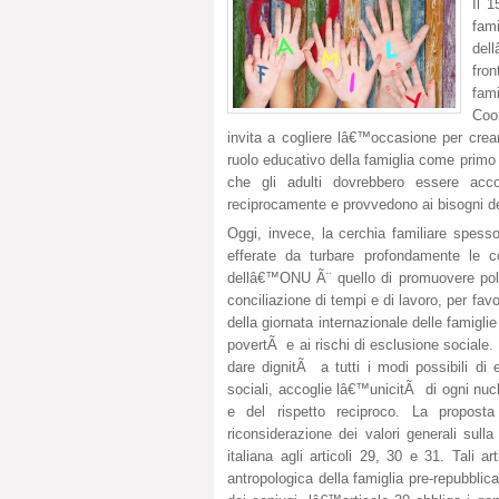
Il 1
fam
del
fro
fam
Coor
invita a cogliere lâ€™occasione per crear
ruolo educativo della famiglia come primo lu
che gli adulti dovrebbero essere acco
reciprocamente e provvedono ai bisogni deg
Oggi, invece, la cerchia familiare spesso
efferate da turbare profondamente le c
dellâ€™ONU Ã¨ quello di promuovere politi
conciliazione di tempi e di lavoro, per fav
della giornata internazionale delle famigl
povertÃ e ai rischi di esclusione sociale. 
dare dignitÃ a tutti i modi possibili d
sociali, accoglie lâ€™unicitÃ di ogni nuc
e del rispetto reciproco. La proposta
riconsiderazione dei valori generali sulla
italiana agli articoli 29, 30 e 31. Tali 
antropologica della famiglia pre-repubbli