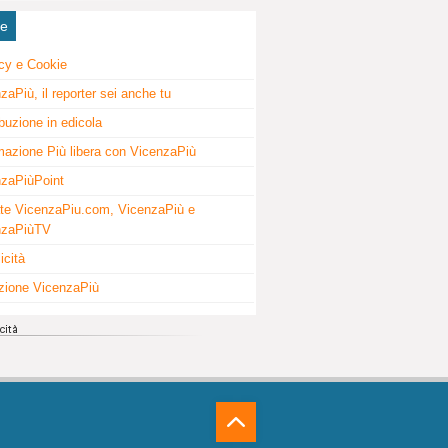
ne
cy e Cookie
zaPiù, il reporter sei anche tu
ibuzione in edicola
mazione Più libera con VicenzaPiù
zaPiùPoint
te VicenzaPiu.com, VicenzaPiù e
nzaPiùTV
icità
zione VicenzaPiù
⁁