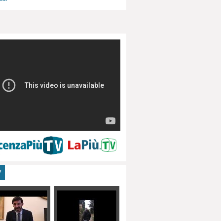
menti, turismo
V