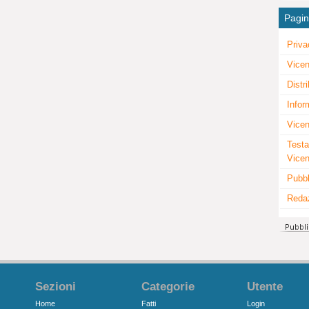
Pagi
Priva
Vicen
Distr
Infor
Vicen
Testa
Vice
Pubbl
Reda
Sezioni
Categorie
Utente
Home
Fatti
Login