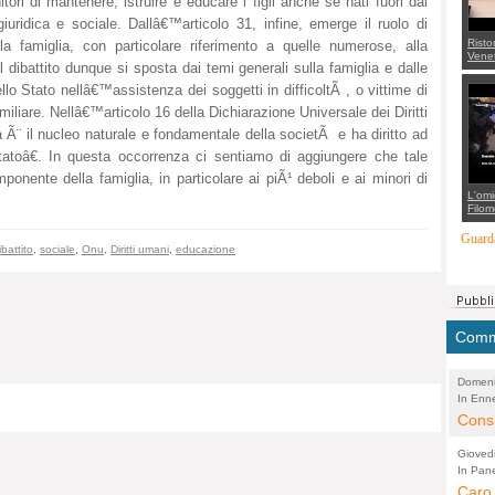
tori di mantenere, istruire e educare i figli anche se nati fuori dal
iuridica e sociale. Dallâ€™articolo 31, infine, emerge il ruolo di
Risto
a famiglia, con particolare riferimento a quelle numerose, alla
Venet
l dibattito dunque si sposta dai temi generali sulla famiglia e dalle
appel
Aless
o Stato nellâ€™assistenza dei soggetti in difficoltÃ , o vittime di
mette
con 
miliare. Nellâ€™articolo 16 della Dichiarazione Universale dei Diritti
suppo
 Ã¨ il nucleo naturale e fondamentale della societÃ e ha diritto ad
regia
tatoâ€. In questa occorrenza ci sentiamo di aggiungere che tale
onente della famiglia, in particolare ai piÃ¹ deboli e ai minori di
L'omi
Filom
Maran
carab
Guarda
marit
ibattito
,
sociale
,
Onu
,
Diritti umani
,
educazione
più a
di...
Comme
Domeni
In Enne
(Lucian
Alessan
Consi
evide
Gioved
Asses
In Pane
(Lucian
Bretell
Caro 
Marco