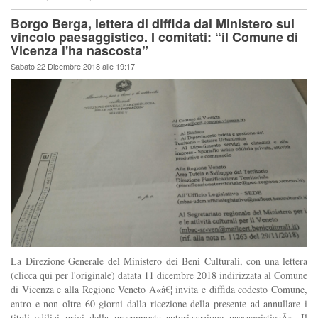
Borgo Berga, lettera di diffida dal Ministero sul
vincolo paesaggistico. I comitati: “il Comune di
Vicenza l'ha nascosta”
Sabato 22 Dicembre 2018 alle 19:17
La Direzione Generale del Ministero dei Beni Culturali, con una lettera
(clicca qui per l'originale) datata 11 dicembre 2018 indirizzata al Comune
di Vicenza e alla Regione Veneto Â«â€¦ invita e diffida codesto Comune,
entro e non oltre 60 giorni dalla ricezione della presente ad annullare i
titoli edilizi privi della presupposta autorizzazione paesaggisticaÂ». Il