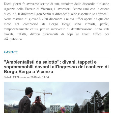
Dieci giorni fa avevamo scritto di una circolare della discordia titolando
Agenzia delle Entrate di Vicenza, i lavoratori: "come cani con la catena
al collo". Il direttore Egon Sanin si difende: â€œho rispettato le normeâ€.
Nella mattina di giovedÃ¬ 20 dicembre i nuovi uffici aperti da qualche
mese nel complesso di Borgo Berga sono rimasti, perÃ²,
temporaneamente chiusi per un intervento di derattizzazione. Sono stati
trovati, infatti, diversi escrementi di topi al Front Office per
ilÂ pubblico.
AMBIENTE
"Ambientalisti da salotto": divani, tappeti e
soprammobili davanti all'ingresso del cantiere di
Borgo Berga a Vicenza
Sabato 24 Novembre 2018 alle 14:54