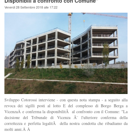
Disponibili a confronto con Comune"
Venerdi 28 Settembre 2018 alle 17:22
Sviluppo Cotorossi interviene - con questa nota stampa - a seguito alla
revoca dei sigilli posti al lotto E del complesso di Borgo Berga a
VicenzaÂ e conferma la disponibilitÃ al confronto con il Comune: "La
decisione del Tribunale di Vicenza Ã¨ l'ulteriore conferma della
correttezza e perfetta legalitÃ della nostra condotta che ribadiamo da
molti anni.Â Â