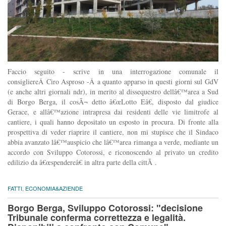
Faccio seguito - scrive in una interrogazione comunale il
consigliereÂ Ciro Asproso -Â a quanto apparso in questi giorni sul GdV
(e anche altri giornali ndr), in merito al dissequestro dellâ€™area a Sud
di Borgo Berga, il cosÃ¬ detto â€œLotto Eâ€, disposto dal giudice
Gerace, e allâ€™azione intrapresa dai residenti delle vie limitrofe al
cantiere, i quali hanno depositato un esposto in procura. Di fronte alla
prospettiva di veder riaprire il cantiere, non mi stupisce che il Sindaco
abbia avanzato lâ€™auspicio che lâ€™area rimanga a verde, mediante un
accordo con Sviluppo Cotorossi, e riconoscendo al privato un credito
edilizio da â€œspendereâ€ in altra parte della cittÃ .
FATTI
,
ECONOMIA&AZIENDE
Borgo Berga, Sviluppo Cotorossi: "decisione
Tribunale conferma correttezza e legalità.