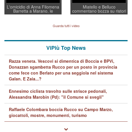
L'omicidio di Anna Filomena
Miatello e Belluco
Barretta a Marano, le
commentano bozza su ristori
indagini dei carabinieri di
BPVi e Veneto Banca
Vicenza sul marito Angelo
Lavarra: più avvincenti di
Guarda tutti i video
quelle di... Barbara D'Urso
ViPiù Top News
Razza veneta. Vescovi si dimentica di Boccia e BPVi,
Donazzan sgambetta Rucco per un posto in provincia
come fece con Berlato per una seggiola nel sistema
Galan. E Zaia...?
Ennesimo ciclista travolto sulle strisce pedonali,
Alessandra Marobin (Pd): "il Comune si svegli"
Raffaele Colombara boccia Rucco su Campo Marzo,
giocattoli, mostre, monumenti, turismo