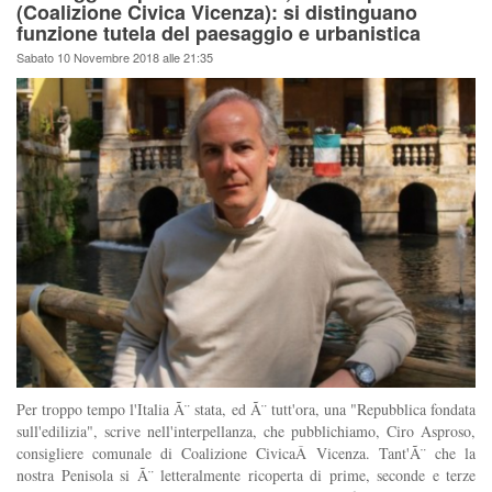
(Coalizione Civica Vicenza): si distinguano
funzione tutela del paesaggio e urbanistica
Sabato 10 Novembre 2018 alle 21:35
Per troppo tempo l'Italia Ã¨ stata, ed Ã¨ tutt'ora, una "Repubblica fondata
sull'edilizia", scrive nell'interpellanza, che pubblichiamo, Ciro Asproso,
consigliere comunale di Coalizione CivicaÂ Vicenza. Tant'Ã¨ che la
nostra Penisola si Ã¨ letteralmente ricoperta di prime, seconde e terze