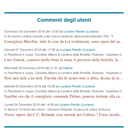
Commenti degli utenti
Domenica 30 Dicembre 2018 alle 13:00 da
Luciano Parolin (Luciano)
In Ennesimo ciclista travolto sulle strisce pedonali, Alessandra Marobin (Pd): "il
Comune si svegli"
Consigliera Marobin, tutte le cose da Lei evidenziate, sono opera del suo ex Assessore e compagno di Partito Antonio Marco Dalla Pozza Assessore alla "progettazione" di piste ciclabili e altre porcherie. A lui manderei il conto da saldare per incidenti e danni alle persone. E' ora che "finiamola." Avete perso rassegnatevi. qui IL SINDACO RUCCO NON C'ENTRA PER NIENTE. CAPITO!!!!!!!! Amen.
Giovedi 27 Dicembre 2018 alle 17:38 da
Luciano Parolin (Luciano)
In Panettone e ruspe, Comitato Albera al cantiere della Bretella. Rolando: "rispettare il
cronoprogramma"
Caro fratuck, conosco molto bene la zona, il percorso della bretella, la situazione dei cittadini, abito in Viale Trento. A partire dal 2003 ho partecipato al Comitato di Maddalene pro bretella, e a riunioni propositive per apportare modifiche al progetto. Numerose mie foto del territorio sono arrivate a Roma, altri miei interventi (non graditi dalla Sx) sono stati pubblicati dal GdV, assieme ad altri come Ciro Asproso, ora favorevole alla bretella. Ho partecipato alla raccolta firme per la chiusura della strada x 5 giorni eseguita dal Sindaco Hullwech per sforamento 180 Micro/g. Pertanto come impegno per la tematica sono apposto con la coscienza. Ora il Progetto è partito, fine! Voglio dire che la nuova Giunta "comunale" non c'entra più. L'opera sarà "malauguratamente" eseguita, ma non con il mio placet. Il Consigliere Comunale dovrebbe capire che la campagna elettorale è finita, con buona pace di tutti. Quello che invece dovrebbe interessare è la proprietà della strada, dall'uscita autostradale Ovest, sino alla Rotatoria dell'Albara, vi sono tre possessori: Autostrade SpA; La Provincia, il Comune. Come la mettiamo per il futuro ? I costi, da 50 sono saliti a 100 milioni di € come dire 20 milioni a KM (!) da non credere. Comunque si farà. Ma nessuno canti Vittoria, anzi meglio non farne un ulteriore fatto "partitico" per questioni elettorali o di seggio. Se mi manda la sua mail, sono disponibile ad inviare i documenti e le foto sopra descritte. Con ossequi, Luciano Parolin
Mercoledi 26 Dicembre 2018 alle 21:41 da
fratuck
In Panettone e ruspe, Comitato Albera al cantiere della Bretella. Rolando: "rispettare il
cronoprogramma"
Non sarà utile a lei dott. Parolin che di sicuro non ci abita, decine di migliaia di TIR, automobili e padroncini che passano quotidianamente per una strada appena rotabile, non è più possibile stendere i panni, attraversare la strada senza rischiare la morte, le case stanno crepando, i tempi sono cambiati e la bretella non passerà assolutamente per maddalene (ma cosa sta a dire?!), dia invece responsabilità a chi ha costruito tagliando la strada che doveva invece terminare a isola vicentina e non al moracchino lasciando Motta di Costabissara ancora in panne di traffico. I tempi sono cambiati dottore e se l'anagrafe della vita stagna nell'essere umano impressioni conservatrici, la società non le considera perchè va avanti, si industrializza e ha bisogno di infrastrutture e di sviluppo. Ultima considerazione, se è geloso di Rolando perchè vede in lui solo campagne politiche mentre si difendono i SOLI diritti dei cittadini, la preghiamo faccia considerazioni più appropriate. Saluti e complimenti per i suoi scritti.
Martedi 25 Dicembre 2018 alle 16:38 da
Luciano Parolin (Luciano)
In Panettone e ruspe, Comitato Albera al cantiere della Bretella. Rolando: "rispettare il
cronoprogramma"
Sarebbe ora che il consigliere comunale Pidino, ponesse termine alla campagna elettorale nel territorio del suo seggio Villaggio del Sole. La tiraca è iniziata, distruggerà 6 km di prateria ovest della città, ricca di fonti e sorgenti d'acqua. I cittadini di Maddalene non avranno più Pace la notte. Molta colpa per la costruzione di questa Strada è proprio del signor Rolando,dei suoi gazebo mobili e che vuol far passare questa opera VANDALICA come progetto "utile" a chi ? Non è cosa seria sig. Rolando!
Lunedi 24 Dicembre 2018 alle 14:06 da
Luciano Parolin (Luciano)
In Mostra "Il trionfo del colore", Giovanni Rolando: la paura di volare di Rucco
Vorrei sapere dal C.C. Rolando cosa intende per Cultura ? Forse tarallucci, vino e sagre, o spaghetti tricolori del PD ? Il continuo (s)parlare della mostra a Palazzo Chiericati caro consigliere DANNEGGIA FORTEMENTE l'immagine della città TUTTA e fa deviare i consensi che in RUSSIA (badi bene ex U.R.S.S.) sono ECCELLENTI. A livello artistico l'evento è di alta Valenza culturale, COMPITO di Tutta la Cittadinanza fare il possibile per propagandare l'iniziativa senza farne UN CASO PARTITICO come fa Lei da sempre. Meno Gazebo + Partecipazione! E così sia. Amen.