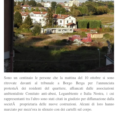
Sono un centinaio le persone che la mattina del 10 ottobre si sono
ritrovate davanti al tribunale a Borgo Berga per l'annunciata
protestaÂ dei residenti del quartiere, affiancati dalle associazioni
ambientaliste Comitato anti-abusi, Legambiente e Italia Nostra, i cui
rappresentanti tra l'altro sono stati citati in giudizio per diffamazione dalla
societÃ proprietaria delle nuove costruzioni. Alcuni di loro hanno
marciato per mezz'ora in silenzio con dei cartelli sul corpo.