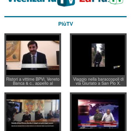
PiùTV
Ristori a vittime BPVi, Veneto
Viaggio nella baraccopoli di
Banca & c., appello al
via Giuriato a San Pio X.
sottosegretario Alessio
Vicenza ai Vicentini: “faremo
Villarosa: per mettere ordine
un regalo di Natale ai
convochi con Di Maio CNCU
residenti”
a supporto della cabina di
regia al Mef