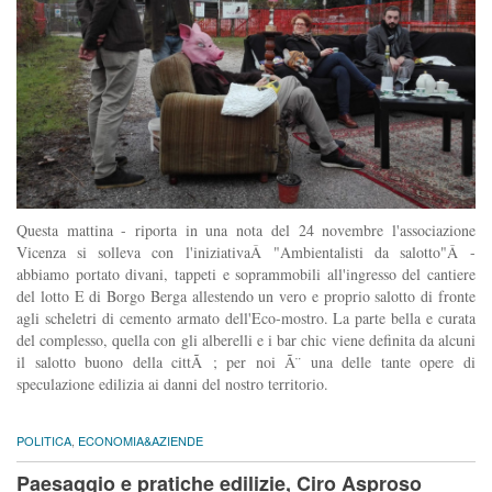
Questa mattina - riporta in una nota del 24 novembre l'associazione
Vicenza si solleva con l'iniziativaÂ "Ambientalisti da salotto"Â -
abbiamo portato divani, tappeti e soprammobili all'ingresso del cantiere
del lotto E di Borgo Berga allestendo un vero e proprio salotto di fronte
agli scheletri di cemento armato dell'Eco-mostro. La parte bella e curata
del complesso, quella con gli alberelli e i bar chic viene definita da alcuni
il salotto buono della cittÃ ; per noi Ã¨ una delle tante opere di
speculazione edilizia ai danni del nostro territorio.
POLITICA
,
ECONOMIA&AZIENDE
Paesaggio e pratiche edilizie, Ciro Asproso