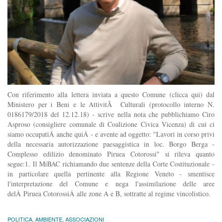
Con riferimento alla lettera inviata a questo Comune (clicca qui) dal
Ministero per i Beni e le AttivitÃ Culturali (protocollo interno N.
0186179/2018 del 12.12.18) - scrive nella nota che pubblichiamo Ciro
Asproso (consigliere comunale di Coalizione Civica Vicenza) di cui ci
siamo occupatiÂ anche quiÂ - e avente ad oggetto: "Lavori in corso privi
della necessaria autorizzazione paesaggistica in loc. Borgo Berga -
Complesso edilizio denominato Piruea Cotorossi" si rileva quanto
segue:1. Il MiBAC richiamando due sentenze della Corte Costituzionale -
in particolare quella pertinente alla Regione Veneto - smentisce
l'interpretazione del Comune e nega l'assimilazione delle aree
delÂ Piruea CotorossiÂ alle zone A e B, sottratte al regime vincolistico.
POLITICA
,
AMBIENTE
,
ASSOCIAZIONI