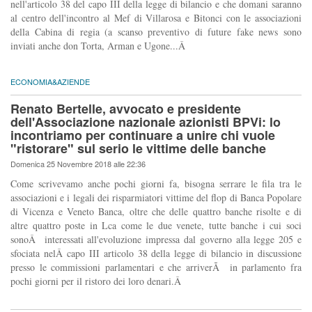
nell'articolo 38 del capo III della legge di bilancio e che domani saranno
al centro dell'incontro al Mef di Villarosa e Bitonci con le associazioni
della Cabina di regia (a scanso preventivo di future fake news sono
inviati anche don Torta, Arman e Ugone...Â
ECONOMIA&AZIENDE
Renato Bertelle, avvocato e presidente
dell'Associazione nazionale azionisti BPVi: lo
incontriamo per continuare a unire chi vuole
"ristorare" sul serio le vittime delle banche
Domenica 25 Novembre 2018 alle 22:36
Come scrivevamo anche pochi giorni fa, bisogna serrare le fila tra le
associazioni e i legali dei risparmiatori vittime del flop di Banca Popolare
di Vicenza e Veneto Banca, oltre che delle quattro banche risolte e di
altre quattro poste in Lca come le due venete, tutte banche i cui soci
sonoÂ interessati all'evoluzione impressa dal governo alla legge 205 e
sfociata nelÂ capo III articolo 38 della legge di bilancio in discussione
presso le commissioni parlamentari e che arriverÃ in parlamento fra
pochi giorni per il ristoro dei loro denari.Â