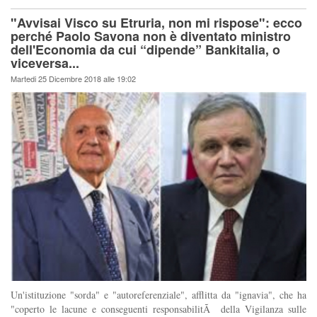
"Avvisai Visco su Etruria, non mi rispose": ecco
perché Paolo Savona non è diventato ministro
dell'Economia da cui “dipende” Bankitalia, o
viceversa...
Martedi 25 Dicembre 2018 alle 19:02
Un'istituzione "sorda" e "autoreferenziale", afflitta da "ignavia", che ha
"coperto le lacune e conseguenti responsabilitÃ della Vigilanza sulle