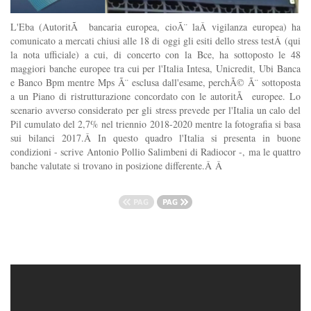
L'Eba (AutoritÃ bancaria europea, cioÃ¨ laÂ vigilanza europea) ha
comunicato a mercati chiusi alle 18 di oggi gli esiti dello stress testÂ (qui
la nota ufficiale) a cui, di concerto con la Bce, ha sottoposto le 48
maggiori banche europee tra cui per l'Italia Intesa, Unicredit, Ubi Banca
e Banco Bpm mentre Mps Ã¨ esclusa dall'esame, perchÃ© Ã¨ sottoposta
a un Piano di ristrutturazione concordato con le autoritÃ europee. Lo
scenario avverso considerato per gli stress prevede per l'Italia un calo del
Pil cumulato del 2,7% nel triennio 2018-2020 mentre la fotografia si basa
sui bilanci 2017.Â In questo quadro l'Italia si presenta in buone
condizioni - scrive Antonio Pollio Salimbeni di Radiocor -, ma le quattro
banche valutate si trovano in posizione differente.Â Â