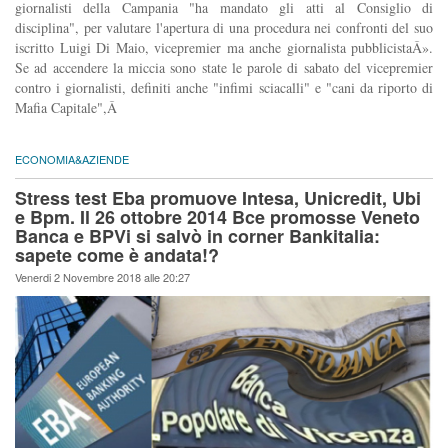
giornalisti della Campania "ha mandato gli atti al Consiglio di
disciplina", per valutare l'apertura di una procedura nei confronti del suo
iscritto Luigi Di Maio, vicepremier ma anche giornalista pubblicistaÂ».
Se ad accendere la miccia sono state le parole di sabato del vicepremier
contro i giornalisti, definiti anche "infimi sciacalli" e "cani da riporto di
Mafia Capitale",Â
ECONOMIA&AZIENDE
Stress test Eba promuove Intesa, Unicredit, Ubi
e Bpm. Il 26 ottobre 2014 Bce promosse Veneto
Banca e BPVi si salvò in corner Bankitalia:
sapete come è andata!?
Venerdi 2 Novembre 2018 alle 20:27