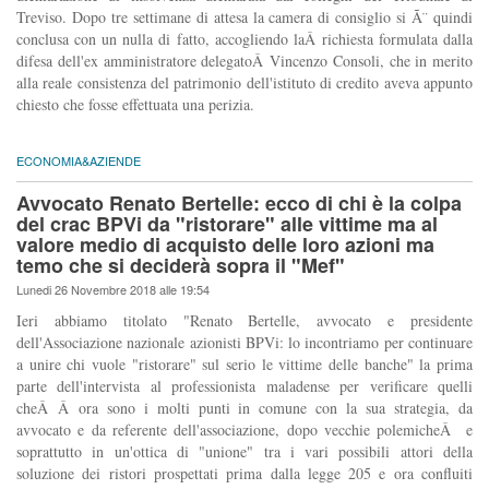
Treviso. Dopo tre settimane di attesa la camera di consiglio si Ã¨ quindi
conclusa con un nulla di fatto, accogliendo laÂ richiesta formulata dalla
difesa dell'ex amministratore delegatoÂ Vincenzo Consoli, che in merito
alla reale consistenza del patrimonio dell'istituto di credito aveva appunto
chiesto che fosse effettuata una perizia.
ECONOMIA&AZIENDE
Avvocato Renato Bertelle: ecco di chi è la colpa
del crac BPVi da "ristorare" alle vittime ma al
valore medio di acquisto delle loro azioni ma
temo che si deciderà sopra il "Mef"
Lunedi 26 Novembre 2018 alle 19:54
Ieri abbiamo titolato "Renato Bertelle, avvocato e presidente
dell'Associazione nazionale azionisti BPVi: lo incontriamo per continuare
a unire chi vuole "ristorare" sul serio le vittime delle banche" la prima
parte dell'intervista al professionista maladense per verificare quelli
cheÂ Â ora sono i molti punti in comune con la sua strategia, da
avvocato e da referente dell'associazione, dopo vecchie polemicheÂ e
soprattutto in un'ottica di "unione" tra i vari possibili attori della
soluzione dei ristori prospettati prima dalla legge 205 e ora confluiti