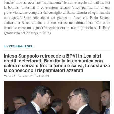
banche" fino ad accettare "supinamente" le nuove regole sul bail-in. Poi
la bomba: "Informai il governatore Ignazio Visco per iscritto di una
grave violazione compiuta dal consiglio di Banca Etruria ed egli neanche
mi rispose". Sono solo alcuni dei giudizi di fuoco che Paolo Savona
dedica alla Banca d'Italia e al suo vertice nell'ultimo libro "Come un
incubo e come un sogno"(Rubettino) ora in uscita (articolo su Il Fatto
Quotidiano del 27 maggio 2018).
ECONOMIA&AZIENDE
Intesa Sanpaolo retrocede a BPVi in Lca altri
crediti deteriorati. Bankitalia lo comunica con
calma e senza cifre: la forma è salva, la sostanza
la conoscono i risparmiatori azzerati
Martedi 11 Dicembre 2018 alle 23:29