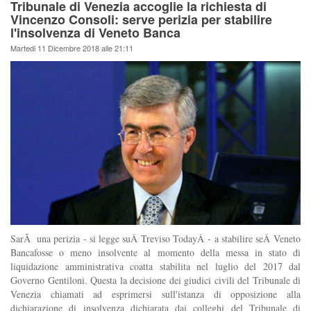
Tribunale di Venezia accoglie la richiesta di
Vincenzo Consoli: serve perizia per stabilire
l'insolvenza di Veneto Banca
Martedi 11 Dicembre 2018 alle 21:11
SarÃ una perizia - si legge suÂ Treviso TodayÂ - a stabilire seÂ Veneto
Bancafosse o meno insolvente al momento della messa in stato di
liquidazione amministrativa coatta stabilita nel luglio del 2017 dal
Governo Gentiloni. Questa la decisione dei giudici civili del Tribunale di
Venezia chiamati ad esprimersi sull'istanza di opposizione alla
dichiarazione di insolvenza dichiarata dai colleghi del Tribunale di