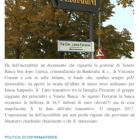
Ha dell'incredibile un documento che riguarda la gestione di Veneto
Banca ben dopo l'epoca, criminalizzata da Bankitalia & c., di Vincenzo
Consoli e con in sella Atlante, il fondo che, sembra sempre piÃ¹
ipotizzabile, ha aperto la strada all'affare di inizio terzo millennio per
Intesa Sanpaolo: Ã¨ l'atto transattivo tra la famiglia Ferrarini (il gruppo
reggiano dei prosciutti) e Veneto Banca. Ai signori Ferrarini la banca
riconosce la bellezza di 16,5 milioni di euro (dovuti?) ma la cosa
stupefacente Ã¨ la data dell'atto transattivo: 31 maggio 2017.
L'operazione ha dell'incredibile per non poche ragioni che proviamo ad
illustrarvi chiedendo chiarimenti a chi Ã¨ interessato.
POLITICA
,
ECONOMIA&AZIENDE