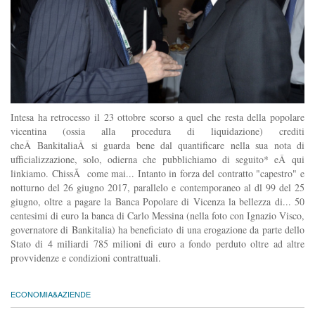
Intesa ha retrocesso il 23 ottobre scorso a quel che resta della popolare
vicentina (ossia alla procedura di liquidazione) crediti
cheÂ BankitaliaÂ si guarda bene dal quantificare nella sua nota di
ufficializzazione, solo, odierna che pubblichiamo di seguito* eÂ qui
linkiamo. ChissÃ come mai... Intanto in forza del contratto "capestro" e
notturno del 26 giugno 2017, parallelo e contemporaneo al dl 99 del 25
giugno, oltre a pagare la Banca Popolare di Vicenza la bellezza di... 50
centesimi di euro la banca di Carlo Messina (nella foto con Ignazio Visco,
governatore di Bankitalia) ha beneficiato di una erogazione da parte dello
Stato di 4 miliardi 785 milioni di euro a fondo perduto oltre ad altre
provvidenze e condizioni contrattuali.
ECONOMIA&AZIENDE