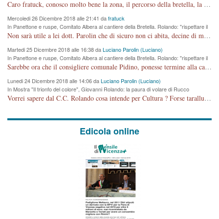
cronoprogramma"
Caro fratuck, conosco molto bene la zona, il percorso della bretella, la situazione dei cittadini, abito in Viale Trento. A partire dal 2003 ho partecipato al Comitato di Maddalene pro bretella, e a riunioni propositive per apportare modifiche al progetto. Numerose mie foto del territorio sono arrivate a Roma, altri miei interventi (non graditi dalla Sx) sono stati pubblicati dal GdV, assieme ad altri come Ciro Asproso, ora favorevole alla bretella. Ho partecipato alla raccolta firme per la chiusura della strada x 5 giorni eseguita dal Sindaco Hullwech per sforamento 180 Micro/g. Pertanto come impegno per la tematica sono apposto con la coscienza. Ora il Progetto è partito, fine! Voglio dire che la nuova Giunta "comunale" non c'entra più. L'opera sarà "malauguratamente" eseguita, ma non con il mio placet. Il Consigliere Comunale dovrebbe capire che la campagna elettorale è finita, con buona pace di tutti. Quello che invece dovrebbe interessare è la proprietà della strada, dall'uscita autostradale Ovest, sino alla Rotatoria dell'Albara, vi sono tre possessori: Autostrade SpA; La Provincia, il Comune. Come la mettiamo per il futuro ? I costi, da 50 sono saliti a 100 milioni di € come dire 20 milioni a KM (!) da non credere. Comunque si farà. Ma nessuno canti Vittoria, anzi meglio non farne un ulteriore fatto "partitico" per questioni elettorali o di seggio. Se mi manda la sua mail, sono disponibile ad inviare i documenti e le foto sopra descritte. Con ossequi, Luciano Parolin
Mercoledi 26 Dicembre 2018 alle 21:41 da
fratuck
In Panettone e ruspe, Comitato Albera al cantiere della Bretella. Rolando: "rispettare il
cronoprogramma"
Non sarà utile a lei dott. Parolin che di sicuro non ci abita, decine di migliaia di TIR, automobili e padroncini che passano quotidianamente per una strada appena rotabile, non è più possibile stendere i panni, attraversare la strada senza rischiare la morte, le case stanno crepando, i tempi sono cambiati e la bretella non passerà assolutamente per maddalene (ma cosa sta a dire?!), dia invece responsabilità a chi ha costruito tagliando la strada che doveva invece terminare a isola vicentina e non al moracchino lasciando Motta di Costabissara ancora in panne di traffico. I tempi sono cambiati dottore e se l'anagrafe della vita stagna nell'essere umano impressioni conservatrici, la società non le considera perchè va avanti, si industrializza e ha bisogno di infrastrutture e di sviluppo. Ultima considerazione, se è geloso di Rolando perchè vede in lui solo campagne politiche mentre si difendono i SOLI diritti dei cittadini, la preghiamo faccia considerazioni più appropriate. Saluti e complimenti per i suoi scritti.
Martedi 25 Dicembre 2018 alle 16:38 da
Luciano Parolin (Luciano)
In Panettone e ruspe, Comitato Albera al cantiere della Bretella. Rolando: "rispettare il
cronoprogramma"
Sarebbe ora che il consigliere comunale Pidino, ponesse termine alla campagna elettorale nel territorio del suo seggio Villaggio del Sole. La tiraca è iniziata, distruggerà 6 km di prateria ovest della città, ricca di fonti e sorgenti d'acqua. I cittadini di Maddalene non avranno più Pace la notte. Molta colpa per la costruzione di questa Strada è proprio del signor Rolando,dei suoi gazebo mobili e che vuol far passare questa opera VANDALICA come progetto "utile" a chi ? Non è cosa seria sig. Rolando!
Lunedi 24 Dicembre 2018 alle 14:06 da
Luciano Parolin (Luciano)
In Mostra "Il trionfo del colore", Giovanni Rolando: la paura di volare di Rucco
Vorrei sapere dal C.C. Rolando cosa intende per Cultura ? Forse tarallucci, vino e sagre, o spaghetti tricolori del PD ? Il continuo (s)parlare della mostra a Palazzo Chiericati caro consigliere DANNEGGIA FORTEMENTE l'immagine della città TUTTA e fa deviare i consensi che in RUSSIA (badi bene ex U.R.S.S.) sono ECCELLENTI. A livello artistico l'evento è di alta Valenza culturale, COMPITO di Tutta la Cittadinanza fare il possibile per propagandare l'iniziativa senza farne UN CASO PARTITICO come fa Lei da sempre. Meno Gazebo + Partecipazione! E così sia. Amen.
Edicola online