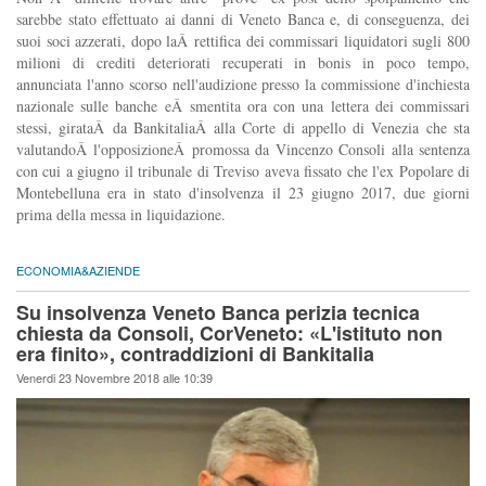
sarebbe stato effettuato ai danni di Veneto Banca e, di conseguenza, dei
suoi soci azzerati, dopo laÂ rettifica dei commissari liquidatori sugli 800
milioni di crediti deteriorati recuperati in bonis in poco tempo,
annunciata l'anno scorso nell'audizione presso la commissione d'inchiesta
nazionale sulle banche eÂ smentita ora con una lettera dei commissari
stessi, girataÂ da BankitaliaÂ alla Corte di appello di Venezia che sta
valutandoÂ l'opposizioneÂ promossa da Vincenzo Consoli alla sentenza
con cui a giugno il tribunale di Treviso aveva fissato che l'ex Popolare di
Montebelluna era in stato d'insolvenza il 23 giugno 2017, due giorni
prima della messa in liquidazione.
ECONOMIA&AZIENDE
Su insolvenza Veneto Banca perizia tecnica
chiesta da Consoli, CorVeneto: «L'istituto non
era finito», contraddizioni di Bankitalia
Venerdi 23 Novembre 2018 alle 10:39