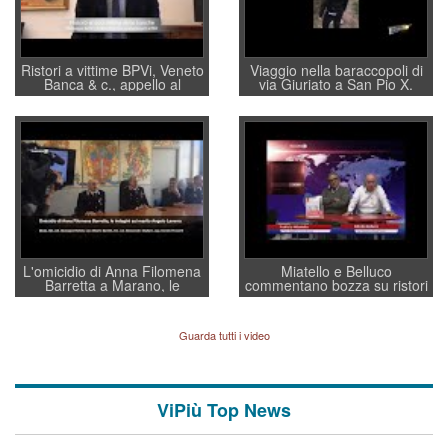
Ristori a vittime BPVi, Veneto
Viaggio nella baraccopoli di
Banca & c., appello al
via Giuriato a San Pio X.
sottosegretario Alessio
Vicenza ai Vicentini: “faremo
Villarosa: per mettere ordine
un regalo di Natale ai
convochi con Di Maio CNCU
residenti”
a supporto della cabina di
regia al Mef
L'omicidio di Anna Filomena
Miatello e Belluco
Barretta a Marano, le
commentano bozza su ristori
indagini dei carabinieri di
BPVi e Veneto Banca
Vicenza sul marito Angelo
Lavarra: più avvincenti di
Guarda tutti i video
quelle di... Barbara D'Urso
ViPiù Top News