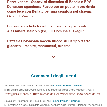
Razza veneta. Vescovi si dimentica di Boccia e BPVi,
Donazzan sgambetta Rucco per un posto in provincia
come fece con Berlato per una seggiola nel sistema
Galan. E Zaia...?
Ennesimo ciclista travolto sulle strisce pedonali,
Alessandra Marobin (Pd): "il Comune si svegli"
Raffaele Colombara boccia Rucco su Campo Marzo,
giocattoli, mostre, monumenti, turismo
Commenti degli utenti
Domenica 30 Dicembre 2018 alle 13:00 da
Luciano Parolin (Luciano)
In Ennesimo ciclista travolto sulle strisce pedonali, Alessandra Marobin (Pd): "il
Comune si svegli"
Consigliera Marobin, tutte le cose da Lei evidenziate, sono opera del suo ex Assessore e compagno di Partito Antonio Marco Dalla Pozza Assessore alla "progettazione" di piste ciclabili e altre porcherie. A lui manderei il conto da saldare per incidenti e danni alle persone. E' ora che "finiamola." Avete perso rassegnatevi. qui IL SINDACO RUCCO NON C'ENTRA PER NIENTE. CAPITO!!!!!!!! Amen.
Giovedi 27 Dicembre 2018 alle 17:38 da
Luciano Parolin (Luciano)
In Panettone e ruspe, Comitato Albera al cantiere della Bretella. Rolando: "rispettare il