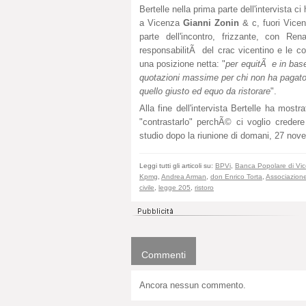
Bertelle nella prima parte dell'intervista 
a Vicenza
Gianni Zonin
& c, fuori Vice
parte dell'incontro, frizzante, con Re
responsabilitÃ del crac vicentino e le cos
una posizione netta: "
per equitÃ e in bas
quotazioni massime per chi non ha pagato l
quello giusto ed equo da ristorare
".
Alla fine dell'intervista Bertelle ha most
"contrastarlo" perchÃ© ci voglio credere
studio dopo la riunione di domani, 27 no
Leggi tutti gli articoli su:
BPVi
,
Banca Popolare di Vi
Kpmg
,
Andrea Arman
,
don Enrico Torta
,
Associazione
civile
,
legge 205
,
ristoro
Commenti
Ancora nessun commento.