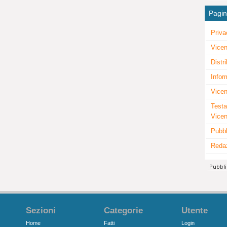
Pagi
Priva
Vicen
Distr
Infor
Vicen
Testa
Vice
Pubbl
Reda
Sezioni
Categorie
Utente
Home
Fatti
Login