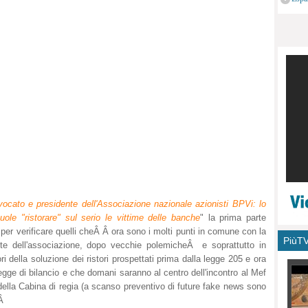
monu
vocato e presidente dell'Associazione nazionale azionisti BPVi: lo
ole "ristorare" sul serio le vittime delle banche
" la prima parte
 per verificare quelli cheÂ Â ora sono i molti punti in comune con la
PiùT
te dell'associazione, dopo vecchie polemicheÂ e soprattutto in
tori della soluzione dei ristori prospettati prima dalla legge 205 e ora
a legge di bilancio e che domani saranno al centro dell'incontro al Mef
 della Cabina di regia (a scanso preventivo di future fake news sono
.Â