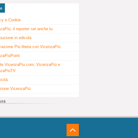
ne
cy e Cookie
zaPiù, il reporter sei anche tu
ibuzione in edicola
mazione Più libera con VicenzaPiù
zaPiùPoint
te VicenzaPiu.com, VicenzaPiù e
nzaPiùTV
icità
zione VicenzaPiù
⁁