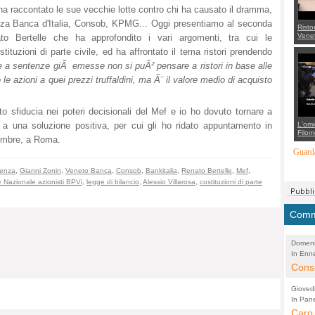
ci ha raccontato le sue vecchie lotte contro chi ha causato il dramma,
nza Banca d'Italia, Consob, KPMG... Oggi presentiamo al seconda
Risto
Venet
nato Bertelle che ha approfondito i vari argomenti, tra cui le
appel
tituzioni di parte civile, ed ha affrontato il tema ristori prendendo
Aless
mette
e a sentenze giÃ emesse non si puÃ² pensare a ristori in base alle
con 
suppo
e azioni a quei prezzi truffaldini, ma Ã¨ il valore medio di acquisto
regia
rato sfiducia nei poteri decisionali del Mef e io ho dovuto tornare a
L'omi
 a una soluzione positiva, per cui gli ho ridato appuntamento in
Filom
vembre, a Roma.
Maran
carab
Guarda
marit
più a
cenza
,
Gianni Zonin
,
Veneto Banca
,
Consob
,
Bankitalia
,
Renato Bertelle
,
Mef
,
di...
 Nazionale azionisti BPVi
,
legge di bilancio
,
Alessio Villarosa
,
costituzioni di parte
Comme
Domeni
In Enne
(Lucian
Alessan
Consi
evide
Gioved
Asses
In Pane
(Lucian
Bretell
Caro 
Marco