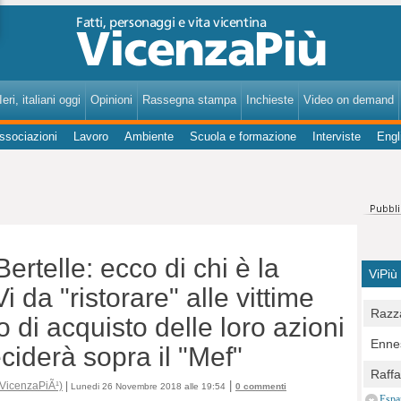
VicenzaPiù - Notizie, Inchieste, Analisi su Vicenza e provincia
eri, italiani oggi
Opinioni
Rassegna stampa
Inchieste
Video on demand
ssociazioni
Lavoro
Ambiente
Scuola e formazione
Interviste
Engl
rtelle: ecco di chi è la
ViPiù
 da "ristorare" alle vittime
Razza
 di acquisto delle loro azioni
Bocc
Ennes
iderà sopra il "Mef"
per u
pedon
Berla
Raff
Comun
|
 VicenzaPiÃ¹)
|
Lunedi 26 Novembre 2018 alle 19:54
0 commenti
E Zai
Campo
Espa