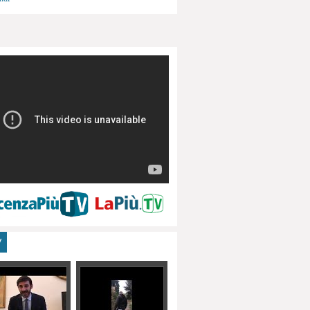
menti, turismo
V