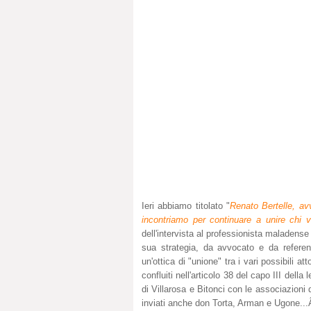
Ieri abbiamo titolato "
Renato Bertelle, av
incontriamo per continuare a unire chi vu
dell'intervista al professionista maladense
sua strategia, da avvocato e da referen
un'ottica di "unione" tra i vari possibili at
confluiti nell'articolo 38 del capo III dell
di Villarosa e Bitonci con le associazioni
inviati anche don Torta, Arman e Ugone..