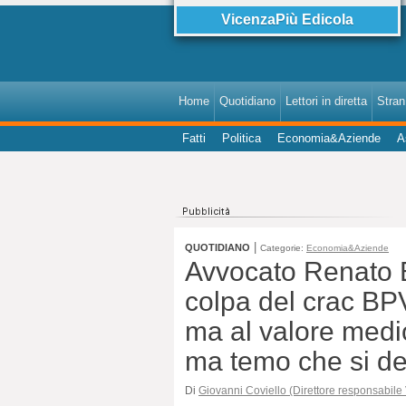
VicenzaPiù Edicola
Home
Quotidiano
Lettori in diretta
StranI
Fatti
Politica
Economia&Aziende
A
|
QUOTIDIANO
Categorie:
Economia&Aziende
Avvocato Renato Be
colpa del crac BPVi
ma al valore medio
ma temo che si dec
Di
Giovanni Coviello (Direttore responsabile