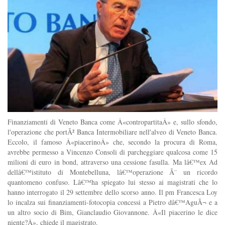
Finanziamenti di Veneto Banca come Â«contropartitaÂ» e, sullo sfondo,
l'operazione che portÃ² Banca Intermobiliare nell'alveo di Veneto Banca.
Eccolo, il famoso Â«piacerinoÂ» che, secondo la procura di Roma,
avrebbe permesso a Vincenzo Consoli di parcheggiare qualcosa come 15
milioni di euro in bond, attraverso una cessione fasulla. Ma lâ€™ex Ad
dellâ€™istituto di Montebelluna, lâ€™operazione Ã¨ un ricordo
quantomeno confuso. Lâ€™ha spiegato lui stesso ai magistrati che lo
hanno interrogato il 29 settembre dello scorso anno. Il pm Francesca Loy
lo incalza sui finanziamenti-fotocopia concessi a Pietro dâ€™AguÃ¬ e a
un altro socio di Bim, Gianclaudio Giovannone. Â«Il piacerino le dice
niente?Â», chiede il magistrato.