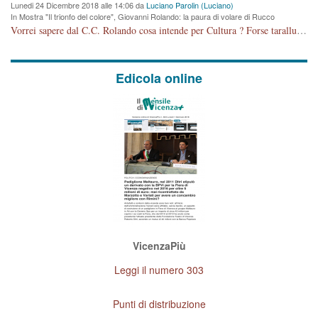
Lunedi 24 Dicembre 2018 alle 14:06 da
Luciano Parolin (Luciano)
In Mostra "Il trionfo del colore", Giovanni Rolando: la paura di volare di Rucco
Vorrei sapere dal C.C. Rolando cosa intende per Cultura ? Forse tarallucci, vino e sagre, o spaghetti tricolori del PD ? Il continuo (s)parlare della mostra a Palazzo Chiericati caro consigliere DANNEGGIA FORTEMENTE l'immagine della città TUTTA e fa deviare i consensi che in RUSSIA (badi bene ex U.R.S.S.) sono ECCELLENTI. A livello artistico l'evento è di alta Valenza culturale, COMPITO di Tutta la Cittadinanza fare il possibile per propagandare l'iniziativa senza farne UN CASO PARTITICO come fa Lei da sempre. Meno Gazebo + Partecipazione! E così sia. Amen.
Edicola online
VicenzaPiù
Leggi il numero 303
Punti di distribuzione