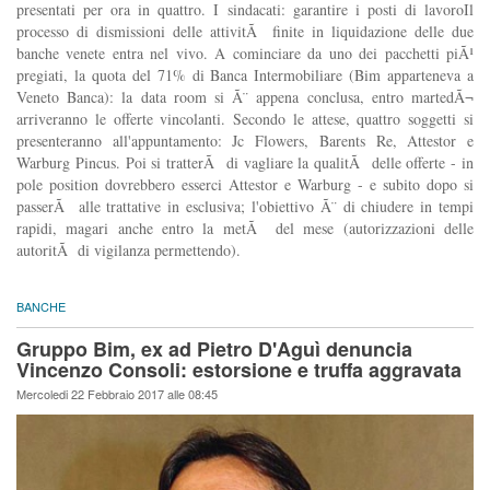
presentati per ora in quattro. I sindacati: garantire i posti di lavoroIl
processo di dismissioni delle attivitÃ finite in liquidazione delle due
banche venete entra nel vivo. A cominciare da uno dei pacchetti piÃ¹
pregiati, la quota del 71% di Banca Intermobiliare (Bim apparteneva a
Veneto Banca): la data room si Ã¨ appena conclusa, entro martedÃ¬
arriveranno le offerte vincolanti. Secondo le attese, quattro soggetti si
presenteranno all'appuntamento: Jc Flowers, Barents Re, Attestor e
Warburg Pincus. Poi si tratterÃ di vagliare la qualitÃ delle offerte - in
pole position dovrebbero esserci Attestor e Warburg - e subito dopo si
passerÃ alle trattative in esclusiva; l'obiettivo Ã¨ di chiudere in tempi
rapidi, magari anche entro la metÃ del mese (autorizzazioni delle
autoritÃ di vigilanza permettendo).
BANCHE
Gruppo Bim, ex ad Pietro D'Aguì denuncia
Vincenzo Consoli: estorsione e truffa aggravata
Mercoledi 22 Febbraio 2017 alle 08:45