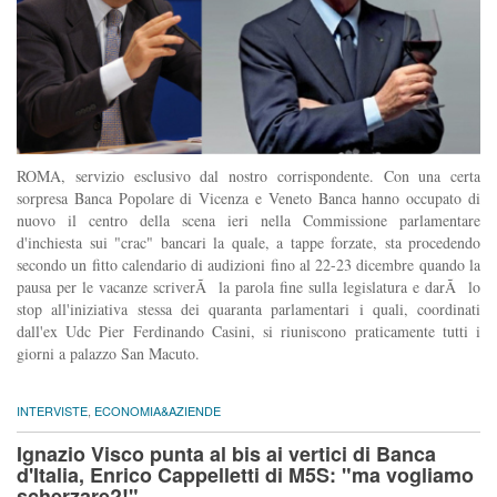
ROMA, servizio esclusivo dal nostro corrispondente. Con una certa
sorpresa Banca Popolare di Vicenza e Veneto Banca hanno occupato di
nuovo il centro della scena ieri nella Commissione parlamentare
d'inchiesta sui "crac" bancari la quale, a tappe forzate, sta procedendo
secondo un fitto calendario di audizioni fino al 22-23 dicembre quando la
pausa per le vacanze scriverÃ la parola fine sulla legislatura e darÃ lo
stop all'iniziativa stessa dei quaranta parlamentari i quali, coordinati
dall'ex Udc Pier Ferdinando Casini, si riuniscono praticamente tutti i
giorni a palazzo San Macuto.
INTERVISTE
,
ECONOMIA&AZIENDE
Ignazio Visco punta al bis ai vertici di Banca
d'Italia, Enrico Cappelletti di M5S: "ma vogliamo
scherzare?!"