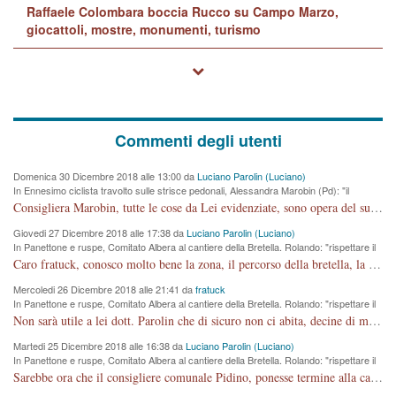
Raffaele Colombara boccia Rucco su Campo Marzo,
giocattoli, mostre, monumenti, turismo
Commenti degli utenti
Domenica 30 Dicembre 2018 alle 13:00 da
Luciano Parolin (Luciano)
In Ennesimo ciclista travolto sulle strisce pedonali, Alessandra Marobin (Pd): "il
Comune si svegli"
Consigliera Marobin, tutte le cose da Lei evidenziate, sono opera del suo ex Assessore e compagno di Partito Antonio Marco Dalla Pozza Assessore alla "progettazione" di piste ciclabili e altre porcherie. A lui manderei il conto da saldare per incidenti e danni alle persone. E' ora che "finiamola." Avete perso rassegnatevi. qui IL SINDACO RUCCO NON C'ENTRA PER NIENTE. CAPITO!!!!!!!! Amen.
Giovedi 27 Dicembre 2018 alle 17:38 da
Luciano Parolin (Luciano)
In Panettone e ruspe, Comitato Albera al cantiere della Bretella. Rolando: "rispettare il
cronoprogramma"
Caro fratuck, conosco molto bene la zona, il percorso della bretella, la situazione dei cittadini, abito in Viale Trento. A partire dal 2003 ho partecipato al Comitato di Maddalene pro bretella, e a riunioni propositive per apportare modifiche al progetto. Numerose mie foto del territorio sono arrivate a Roma, altri miei interventi (non graditi dalla Sx) sono stati pubblicati dal GdV, assieme ad altri come Ciro Asproso, ora favorevole alla bretella. Ho partecipato alla raccolta firme per la chiusura della strada x 5 giorni eseguita dal Sindaco Hullwech per sforamento 180 Micro/g. Pertanto come impegno per la tematica sono apposto con la coscienza. Ora il Progetto è partito, fine! Voglio dire che la nuova Giunta "comunale" non c'entra più. L'opera sarà "malauguratamente" eseguita, ma non con il mio placet. Il Consigliere Comunale dovrebbe capire che la campagna elettorale è finita, con buona pace di tutti. Quello che invece dovrebbe interessare è la proprietà della strada, dall'uscita autostradale Ovest, sino alla Rotatoria dell'Albara, vi sono tre possessori: Autostrade SpA; La Provincia, il Comune. Come la mettiamo per il futuro ? I costi, da 50 sono saliti a 100 milioni di € come dire 20 milioni a KM (!) da non credere. Comunque si farà. Ma nessuno canti Vittoria, anzi meglio non farne un ulteriore fatto "partitico" per questioni elettorali o di seggio. Se mi manda la sua mail, sono disponibile ad inviare i documenti e le foto sopra descritte. Con ossequi, Luciano Parolin
Mercoledi 26 Dicembre 2018 alle 21:41 da
fratuck
In Panettone e ruspe, Comitato Albera al cantiere della Bretella. Rolando: "rispettare il
cronoprogramma"
Non sarà utile a lei dott. Parolin che di sicuro non ci abita, decine di migliaia di TIR, automobili e padroncini che passano quotidianamente per una strada appena rotabile, non è più possibile stendere i panni, attraversare la strada senza rischiare la morte, le case stanno crepando, i tempi sono cambiati e la bretella non passerà assolutamente per maddalene (ma cosa sta a dire?!), dia invece responsabilità a chi ha costruito tagliando la strada che doveva invece terminare a isola vicentina e non al moracchino lasciando Motta di Costabissara ancora in panne di traffico. I tempi sono cambiati dottore e se l'anagrafe della vita stagna nell'essere umano impressioni conservatrici, la società non le considera perchè va avanti, si industrializza e ha bisogno di infrastrutture e di sviluppo. Ultima considerazione, se è geloso di Rolando perchè vede in lui solo campagne politiche mentre si difendono i SOLI diritti dei cittadini, la preghiamo faccia considerazioni più appropriate. Saluti e complimenti per i suoi scritti.
Martedi 25 Dicembre 2018 alle 16:38 da
Luciano Parolin (Luciano)
In Panettone e ruspe, Comitato Albera al cantiere della Bretella. Rolando: "rispettare il
cronoprogramma"
Sarebbe ora che il consigliere comunale Pidino, ponesse termine alla campagna elettorale nel territorio del suo seggio Villaggio del Sole. La tiraca è iniziata, distruggerà 6 km di prateria ovest della città, ricca di fonti e sorgenti d'acqua. I cittadini di Maddalene non avranno più Pace la notte. Molta colpa per la costruzione di questa Strada è proprio del signor Rolando,dei suoi gazebo mobili e che vuol far passare questa opera VANDALICA come progetto "utile" a chi ? Non è cosa seria sig. Rolando!