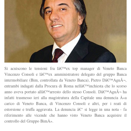
Si acuiscono le tensioni fra lâ€™ex top manager di Veneto Banca
Vincenzo Consoli e lâ€™ex amministratore delegato del gruppo Banca
intermobiliare (Bim, controllata da Veneto Banca), Pietro Dâ€™AguÃ¬,
entrambi indagati dalla Procura di Roma nellâ€™inchiesta che lo scorso
anno aveva portato allâ€™arresto dello stesso Consoli. Dâ€™AguÃ¬ ha
infatti trasmesso ieri alla magistratura della Capitale una denuncia Â«a
carico di Veneto Banca, di Vincenzo Consoli e altri, per i reati di
estorsione e truffa aggravata. La denuncia â€“ si legge in una nota - fa
riferimento alle vicende che hanno visto Veneto Banca acquisire il
controllo del Gruppo BimÂ».