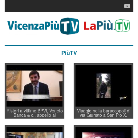
PiùTV
Ristori a vittime BPVi, Veneto
Viaggio nella baraccopoli di
Banca & c., appello al
via Giuriato a San Pio X.
sottosegretario Alessio
Vicenza ai Vicentini: “faremo
Villarosa: per mettere ordine
un regalo di Natale ai
convochi con Di Maio CNCU
residenti”
a supporto della cabina di
regia al Mef