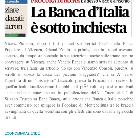
VicenzaPiu.com, dopo i fari puntati sui vertici locali della Banca
Popolare di Vicenza, Gianni Zonin in primis, che in troppi avevano
coperto, da tempo sta ponendo la sua attenzione anche sulle trame per far
convergere su Vicenza anche Veneto Banca e siamo arrivati al punto di
scrivere, tra i tanti, un articolo "Io sto con Vincenzo Consoli, purchÃ¨ si
scrolli di dosso la cacca dei piccioni viaggiatori" che ci Ã¨ valso
l'apertura di un "misterioso" fascicolo presso la Procura di Treviso. In
quell'articolo focalizzavamo i dubbi, poi piÃ¹ volti espressi e motivati
anche nelle puntate ancora in pubblicazione delÂ "memoriale" di
Silvano Trucco su Bene Banca, sulle azioni che Banca d'Italia potrebbe
aver commesso per spingere la Popolare di Montebelluna tra le braccia
avvinghianti di quella vicentina con gli effetti che sono davanti agli occhi
di tutti.
ECONOMIA&AZIENDE