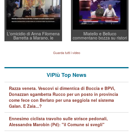
L'omicidio di Anna Filomena
Miatello e Belluco
Barretta a Marano, le
commentano bozza su ristori
indagini dei carabinieri di
BPVi e Veneto Banca
Vicenza sul marito Angelo
Lavarra: più avvincenti di
Guarda tutti i video
quelle di... Barbara D'Urso
ViPiù Top News
Razza veneta. Vescovi si dimentica di Boccia e BPVi,
Donazzan sgambetta Rucco per un posto in provincia
come fece con Berlato per una seggiola nel sistema
Galan. E Zaia...?
Ennesimo ciclista travolto sulle strisce pedonali,
Alessandra Marobin (Pd): "il Comune si svegli"