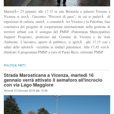
MartedÃ¬ 23 gennaio alle 17.15 in sala Bernarda a palazzo Trissino a
Vicenza si terrÃ l'incontro "Percorsi di pace", in cui si parlerÃ di
esperienze di cultura, sanitÃ e comunitÃ tra Vicenza e la Palestina, fase
conclusiva del progetto di cooperazione internazionale nella gestione di
territori urbani con il sostegno del PMSP (Palestinian Municipalities
Support Program), promosso dal Comune di Vicenza e da Aim
Ambiente. L'incontro, aperto al pubblico, si aprirÃ alle 17.15 con i
saluti delle autoritÃ vicentine ai sindaci palestinesi. Alle 17.45 verrÃ
illustrato il programma PMSP a cura di Paolo Ricci, referente PMSP
POLITICA
,
FATTI
Strada Marosticana a Vicenza, martedì 16
gennaio verrà attivato il semaforo all'incrocio
con via Lago Maggiore
Venerdi 12 Gennaio 2018 alle 15:08