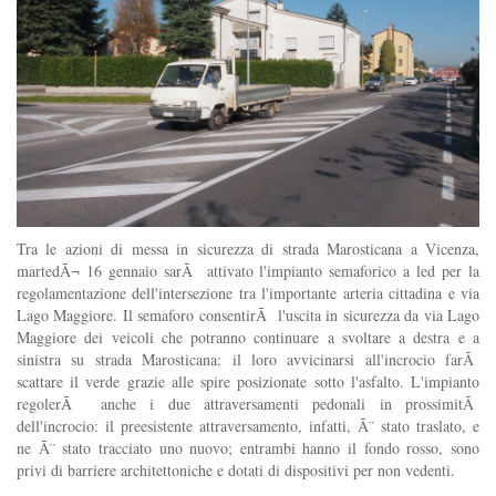
Tra le azioni di messa in sicurezza di strada Marosticana a Vicenza,
martedÃ¬ 16 gennaio sarÃ attivato l'impianto semaforico a led per la
regolamentazione dell'intersezione tra l'importante arteria cittadina e via
Lago Maggiore. Il semaforo consentirÃ l'uscita in sicurezza da via Lago
Maggiore dei veicoli che potranno continuare a svoltare a destra e a
sinistra su strada Marosticana: il loro avvicinarsi all'incrocio farÃ
scattare il verde grazie alle spire posizionate sotto l'asfalto. L'impianto
regolerÃ anche i due attraversamenti pedonali in prossimitÃ
dell'incrocio: il preesistente attraversamento, infatti, Ã¨ stato traslato, e
ne Ã¨ stato tracciato uno nuovo; entrambi hanno il fondo rosso, sono
privi di barriere architettoniche e dotati di dispositivi per non vedenti.