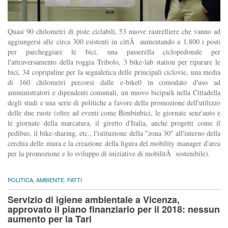
Quasi 90 chilometri di piste ciclabili, 53 nuove rastrelliere che vanno ad
aggiungersi alle circa 300 esistenti in cittÃ aumentando a 1.800 i posti
per parcheggiare le bici, una passerella ciclopedonale per
l'attraversamento della roggia Tribolo, 3 bike-lab station per riparare le
bici, 34 copripaline per la segnaletica delle principali ciclovie, una media
di 160 chilometri percorsi dalle e-bike0 in comodato d'uso ad
amministratori e dipendenti comunali, un nuovo bicipark nella Cittadella
degli studi e una serie di politiche a favore della promozione dell'utilizzo
delle due ruote (oltre ad eventi come Bimbinbici, le giornate senz'auto e
le giornate della marcatura, il giretto d'Italia, anche progetti come il
pedibus, il bike-sharing, etc., l'istituzione della "zona 30" all'interno della
cerchia delle mura e la creazione della figura del mobility manager d'area
per la promozione e lo sviluppo di iniziative di mobilitÃ sostenibile).
POLITICA
,
AMBIENTE
,
FATTI
Servizio di igiene ambientale a Vicenza,
approvato il piano finanziario per il 2018: nessun
aumento per la Tari