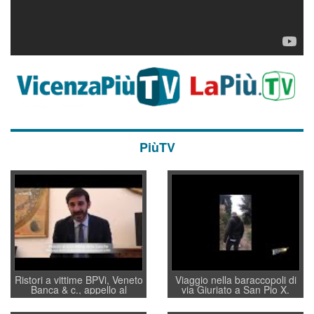
PiùTV
Ristori a vittime BPVi, Veneto
Viaggio nella baraccopoli di
Banca & c., appello al
via Giuriato a San Pio X.
sottosegretario Alessio
Vicenza ai Vicentini: “faremo
Villarosa: per mettere ordine
un regalo di Natale ai