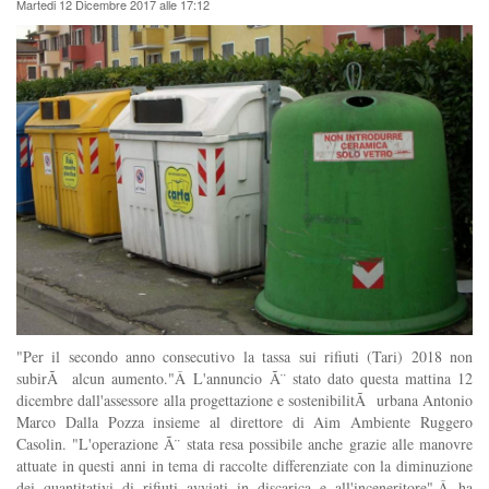
Martedi 12 Dicembre 2017 alle 17:12
"Per il secondo anno consecutivo la tassa sui rifiuti (Tari) 2018 non
subirÃ alcun aumento."Â L'annuncio Ã¨ stato dato questa mattina 12
dicembre dall'assessore alla progettazione e sostenibilitÃ urbana Antonio
Marco Dalla Pozza insieme al direttore di Aim Ambiente Ruggero
Casolin. "L'operazione Ã¨ stata resa possibile anche grazie alle manovre
attuate in questi anni in tema di raccolte differenziate con la diminuzione
dei quantitativi di rifiuti avviati in discarica e all'inceneritore",Â ha