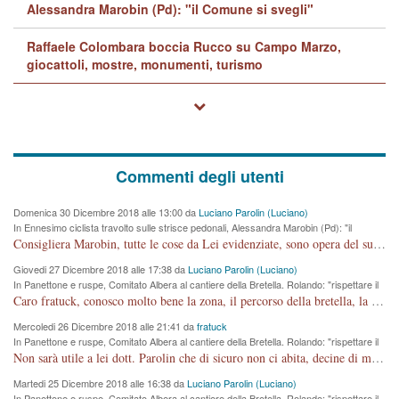
Alessandra Marobin (Pd): "il Comune si svegli"
Raffaele Colombara boccia Rucco su Campo Marzo,
giocattoli, mostre, monumenti, turismo
Commenti degli utenti
Domenica 30 Dicembre 2018 alle 13:00 da
Luciano Parolin (Luciano)
In Ennesimo ciclista travolto sulle strisce pedonali, Alessandra Marobin (Pd): "il
Comune si svegli"
Consigliera Marobin, tutte le cose da Lei evidenziate, sono opera del suo ex Assessore e compagno di Partito Antonio Marco Dalla Pozza Assessore alla "progettazione" di piste ciclabili e altre porcherie. A lui manderei il conto da saldare per incidenti e danni alle persone. E' ora che "finiamola." Avete perso rassegnatevi. qui IL SINDACO RUCCO NON C'ENTRA PER NIENTE. CAPITO!!!!!!!! Amen.
Giovedi 27 Dicembre 2018 alle 17:38 da
Luciano Parolin (Luciano)
In Panettone e ruspe, Comitato Albera al cantiere della Bretella. Rolando: "rispettare il
cronoprogramma"
Caro fratuck, conosco molto bene la zona, il percorso della bretella, la situazione dei cittadini, abito in Viale Trento. A partire dal 2003 ho partecipato al Comitato di Maddalene pro bretella, e a riunioni propositive per apportare modifiche al progetto. Numerose mie foto del territorio sono arrivate a Roma, altri miei interventi (non graditi dalla Sx) sono stati pubblicati dal GdV, assieme ad altri come Ciro Asproso, ora favorevole alla bretella. Ho partecipato alla raccolta firme per la chiusura della strada x 5 giorni eseguita dal Sindaco Hullwech per sforamento 180 Micro/g. Pertanto come impegno per la tematica sono apposto con la coscienza. Ora il Progetto è partito, fine! Voglio dire che la nuova Giunta "comunale" non c'entra più. L'opera sarà "malauguratamente" eseguita, ma non con il mio placet. Il Consigliere Comunale dovrebbe capire che la campagna elettorale è finita, con buona pace di tutti. Quello che invece dovrebbe interessare è la proprietà della strada, dall'uscita autostradale Ovest, sino alla Rotatoria dell'Albara, vi sono tre possessori: Autostrade SpA; La Provincia, il Comune. Come la mettiamo per il futuro ? I costi, da 50 sono saliti a 100 milioni di € come dire 20 milioni a KM (!) da non credere. Comunque si farà. Ma nessuno canti Vittoria, anzi meglio non farne un ulteriore fatto "partitico" per questioni elettorali o di seggio. Se mi manda la sua mail, sono disponibile ad inviare i documenti e le foto sopra descritte. Con ossequi, Luciano Parolin
Mercoledi 26 Dicembre 2018 alle 21:41 da
fratuck
In Panettone e ruspe, Comitato Albera al cantiere della Bretella. Rolando: "rispettare il
cronoprogramma"
Non sarà utile a lei dott. Parolin che di sicuro non ci abita, decine di migliaia di TIR, automobili e padroncini che passano quotidianamente per una strada appena rotabile, non è più possibile stendere i panni, attraversare la strada senza rischiare la morte, le case stanno crepando, i tempi sono cambiati e la bretella non passerà assolutamente per maddalene (ma cosa sta a dire?!), dia invece responsabilità a chi ha costruito tagliando la strada che doveva invece terminare a isola vicentina e non al moracchino lasciando Motta di Costabissara ancora in panne di traffico. I tempi sono cambiati dottore e se l'anagrafe della vita stagna nell'essere umano impressioni conservatrici, la società non le considera perchè va avanti, si industrializza e ha bisogno di infrastrutture e di sviluppo. Ultima considerazione, se è geloso di Rolando perchè vede in lui solo campagne politiche mentre si difendono i SOLI diritti dei cittadini, la preghiamo faccia considerazioni più appropriate. Saluti e complimenti per i suoi scritti.
Martedi 25 Dicembre 2018 alle 16:38 da
Luciano Parolin (Luciano)
In Panettone e ruspe, Comitato Albera al cantiere della Bretella. Rolando: "rispettare il