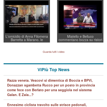
convochi con Di Maio CNCU
residenti”
a supporto della cabina di
regia al Mef
L'omicidio di Anna Filomena
Miatello e Belluco
Barretta a Marano, le
commentano bozza su ristori
indagini dei carabinieri di
BPVi e Veneto Banca
Vicenza sul marito Angelo
Lavarra: più avvincenti di
Guarda tutti i video
quelle di... Barbara D'Urso
ViPiù Top News
Razza veneta. Vescovi si dimentica di Boccia e BPVi,
Donazzan sgambetta Rucco per un posto in provincia
come fece con Berlato per una seggiola nel sistema
Galan. E Zaia...?
Ennesimo ciclista travolto sulle strisce pedonali,