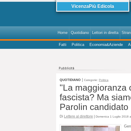
VicenzaPiù Edicola
Home
Quotidiano
Lettori in diretta
StranI
Fatti
Politica
Economia&Aziende
A
|
QUOTIDIANO
Categorie:
Politica
"La maggioranza 
fascista? Ma siamo
Parolin candidato 
Di
Lettere al direttore
|
Domenica 1 Luglio 2018 a
Gen