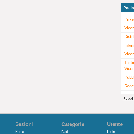
Pagi
Priva
Vicen
Distr
Infor
Vicen
Testa
Vice
Pubbl
Reda
Sezioni
Categorie
Utente
Home
Fatti
Login