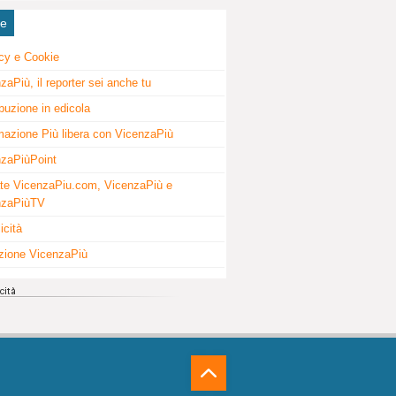
ne
cy e Cookie
zaPiù, il reporter sei anche tu
ibuzione in edicola
mazione Più libera con VicenzaPiù
zaPiùPoint
te VicenzaPiu.com, VicenzaPiù e
nzaPiùTV
icità
zione VicenzaPiù
⁁