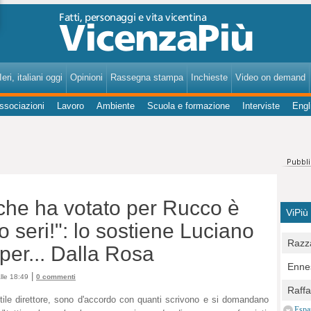
VicenzaPiù - Notizie, Inchieste, Analisi su Vicenza e provincia
eri, italiani oggi
Opinioni
Rassegna stampa
Inchieste
Video on demand
ssociazioni
Lavoro
Ambiente
Scuola e formazione
Interviste
Engl
che ha votato per Rucco è
ViPiù
 seri!": lo sostiene Luciano
Razza
per... Dalla Rosa
Bocc
Ennes
per u
|
lle 18:49
0 commenti
pedon
Berla
Raff
Comun
tile direttore, sono d'accordo con quanti scrivono e si domandano
E Zai
Campo
Espa