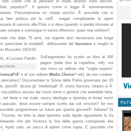
 "
tutti coloro che la pensano in modo diverso sono fascisti,
monu
fobi, populisti?
". Il quesito come si legge Ã¨ estremamente
ortante. Personalmente mi chiedo anch'io: Ã¨ possibile che si
sa fare politica per la cittÃ magari completando le opere
ssarie di servizio alla Polis o si deve (quando si perde) ritornare al
sato sempre e comunque in senso offensivo, quasi mai veritiero?
credo che dopo 75 anni, sia urgente anzi necessaria una lunga
, in particolare le modalitÃ dell'avvento del
fascismo
e meglio le
no Mussolini 1922/43.
Sull'argomento ho scritto un libro di 300
pagine (nella foto la copertina, ndr), ma
iano Parolin
non trovo un editore che "voglia esporsi"
icenzaPiÃ¹
e al suo editore
Media Choice
? ndr
), da non credere.
¨ pericoloso? Documentare la Storia della Patria governata per 20
, perchÃ¨ dicono gli "intellettuali" Ã¨ storia fascista. Intanto si Ã¨
vita politica vissuta dai nostri nonni e genitori che andrebbe letta,
itta, nel bene o nel male, senza ideologie e riportata ai tempi nostri
PiùT
el passato, deve essere sempre scritto dai soli vincitori? Se non
ossibile programmare un futuro per questa gioventÃ¹ Italiana? Di
rissino, ho letto la data riportata sulla lapide riguardante la IIa
lineando che per Vicenza la fine della guerra corrisponde alla
ni. Apriti cielo, un sacco di epiteti come sopra. E' possibile che