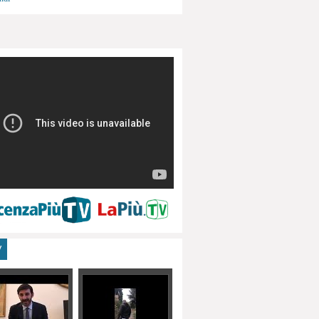
menti, turismo
V