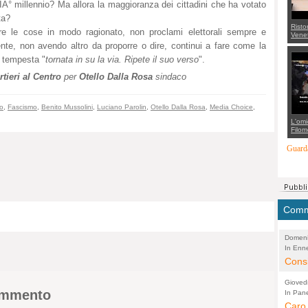
IÂ° millennio? Ma allora la maggioranza dei cittadini che ha votato
ta?
Risto
re le cose in modo ragionato, non proclami elettorali sempre e
Venet
appel
nte, non avendo altro da proporre o dire, continui a fare come la
Aless
a tempesta "
tornata in su la via. Ripete il suo verso
".
mette
con 
tieri al Centro
per
Otello Dalla Rosa
sindaco
suppo
regia
o
,
Fascismo
,
Benito Mussolini
,
Luciano Parolin
,
Otello Dalla Rosa
,
Media Choice
,
L'omi
Filom
Maran
carab
Guarda
marit
più a
di...
Comme
Domeni
In Enne
(Lucian
Alessan
Consi
evide
Gioved
Asses
commento
In Pane
(Lucian
Bretell
Caro 
Marco