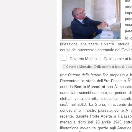
ma
omo
imp
pos
nece
pas
Io 
riflessione, analizzare la veritÃ storica
cause del successo ventennale del Gover
Il Governo Mussolini. Dalle parole ai fatti, di Luc
(
ma
l'autore della lettera l'ha proposto a
V
Raccontare la storia dell'Era Fascista Ã
anni da
Benito Mussolini
non Ã¨ possibile
cancellato scientificamente, un periodo di 
riletta, rivista, corretta, discussa, riscr
cioÃ¨ nel 2018. La Storia, il racconto d
conosciamo il nostro passato, come Ã¨ p
recente, durante Porte Aperte a Palazzo T
medaglia d'oro del 28 aprile 1945 sotto
liberazione avvenuta grazie agli America