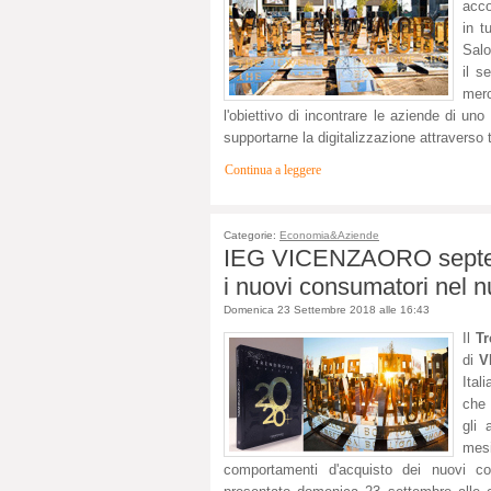
acco
in t
Salo
il s
mer
l'obiettivo di incontrare le aziende di uno
supportarne la digitalizzazione attraverso
Continua a leggere
Categorie:
Economia&Aziende
IEG VICENZAORO septemb
i nuovi consumatori nel
Domenica 23 Settembre 2018 alle 16:43
Il
T
di
V
Ital
che 
gli 
mes
comportamenti d'acquisto dei nuovi co