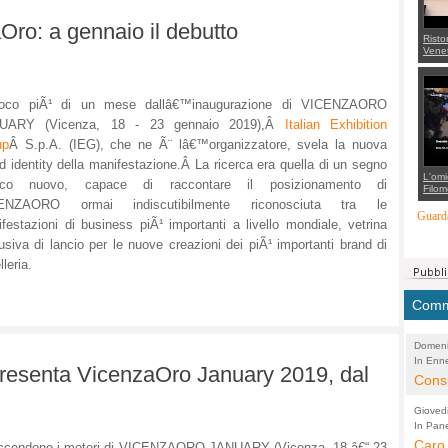
ro: a gennaio il debutto
Risto
Venet
appel
Aless
mette
con 
oco piÃ¹ di un mese dallâ€™inaugurazione di VICENZAORO
suppo
regia
UARY (Vicenza, 18 - 23 gennaio 2019),Â
Italian Exhibition
up
Â S.p.A. (IEG), che ne Ã¨ lâ€™organizzatore, svela la nuova
d identity della manifestazione.Â
La ricerca era quella di un segno
L'omi
fico nuovo, capace di raccontare il posizionamento di
Filom
Maran
ENZAORO ormai indiscutibilmente riconosciuta tra le
carab
Guarda
festazioni di business piÃ¹ importanti a livello mondiale, vetrina
marit
più a
usiva di lancio per le nuove creazioni dei piÃ¹ importanti brand di
di...
lleria.
Comme
Domeni
In Enne
(Lucian
 presenta VicenzaOro January 2019, dal
Alessan
Consi
evide
Gioved
Asses
In Pane
(Lucian
Bretell
Caro 
Marco
accendono i motori di VICENZAORO JANUARY (Vicenza, 18 â€“ 23