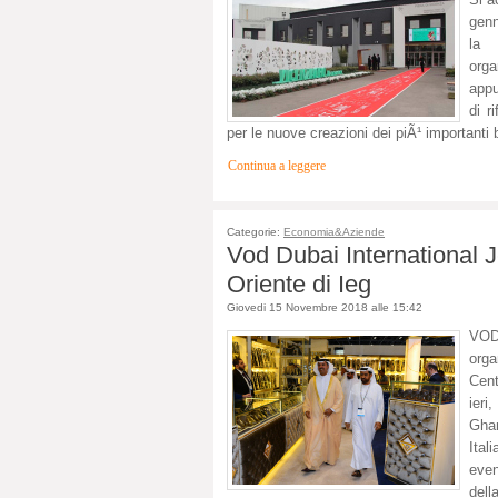
genn
la 
org
appu
di r
per le nuove creazioni dei piÃ¹ importanti b
Continua a leggere
Categorie:
Economia&Aziende
Vod Dubai International 
Oriente di Ieg
Giovedi 15 Novembre 2018 alle 15:42
VOD
orga
Cen
ieri
Gha
Ital
even
dell