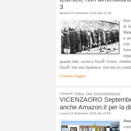
3
Martedi 25 Settembre 2018 alle 10:38
Non 
di f
Vic
e pr
che
for
orga
quanto tale, ossia a GesÃ¹ Cristo, mettend
GesÃ¹ non era Spartaco, non era un comba
Continua a leggere
Categorie:
Politica
,
Fatti
,
Economia&Aziende
VICENZAORO September 2
anche Amazon.it per la di
Lunedi 24 Settembre 2018 alle 18:09
Ama
comp