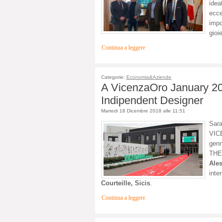
ide
ecc
impo
gioi
Continua a leggere
Categorie:
Economia&Aziende
A VicenzaOro January 2
Indipendent Designer
Martedi 18 Dicembre 2018 alle 11:51
Sar
VIC
gen
THE
Ale
int
Courteille, Sicis
.
Continua a leggere