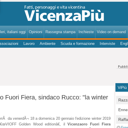
VicenzaPiù - Notizie, Inchieste, Analisi su Vicenza e provincia
eri, italiani oggi
Opinioni
Rassegna stampa
Inchieste
Video on demand
ssociazioni
Lavoro
Ambiente
Scuola e formazione
Interviste
Engl
ViPiù
 Fuori Fiera, sindaco Rucco: "la winter
Razza
Bocc
Ennes
per u
pedon
errÃ da venerdÃ¬ 18 a domenica 20 gennaio l'edizione winter 2019
Berla
Raff
Comun
â€œVIOFF Golden Wood editionâ€, il
Vicenzaoro Fuori Fiera
E Zai
Campo
Espa