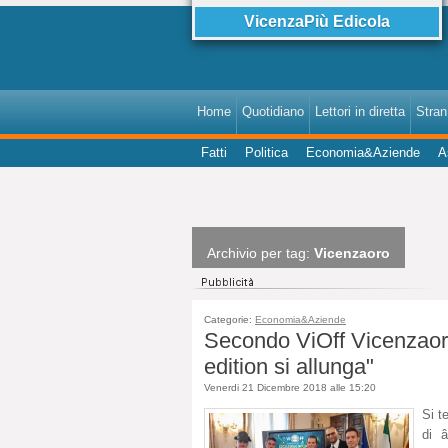
VicenzaPiù Edicola
Home
Quotidiano
Lettori in diretta
StranI
Fatti
Politica
Economia&Aziende
A
Archivio per tag:
Vicenzaoro
Categorie:
Economia&Aziende
Secondo ViOff Vicenzaoro
edition si allunga"
Venerdi 21 Dicembre 2018 alle 15:20
Si t
di 