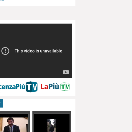
menti, turismo
V