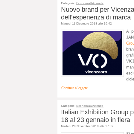
Categorie:
Economia&Aziende
Nuovo brand per VicenzaO
dell'esperienza di marca
Martedi 11 Dicembre 2018 alle 19:42
A p
JAN
Gro
bran
gra
VIC
mani
escl
gioie
Continua a leggere
Categorie:
Economia&Aziende
Italian Exhibition Group
18 al 23 gennaio in fiera
Martedi 20 Novembre 2018 alle 17:39
Si 