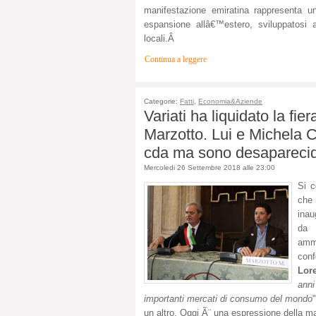
manifestazione emiratina rappresenta un
espansione allâ€™estero, sviluppatosi a
locali.Â
Continua a leggere
Categorie:
Fatti
,
Economia&Aziende
Variati ha liquidato la fie
Marzotto. Lui e Michela C
cda ma sono desapareci
Mercoledi 26 Settembre 2018 alle 23:00
Si c
che
inau
da 
ammi
conf
Lor
anni
importanti mercati di consumo del mondo
un altro. Oggi Ã¨ una espressione della ma