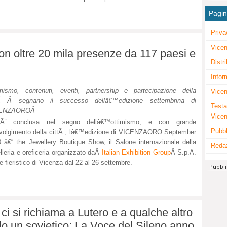
Pagi
Priva
Vicen
on oltre 20 mila presenze da 117 paesi e
Distr
Infor
mismo, contenuti, eventi, partnership e partecipazione della
Vicen
ttÃ Â
segnano il successo dellâ€™edizione settembrina di
Testa
ENZAORO
Â
Vice
Ã¨ conclusa nel segno dellâ€™ottimismo, e con grande
Pubbl
volgimento della cittÃ , lâ€™edizione di VICENZAORO September
 â€“ the Jewellery Boutique Show, il Salone internazionale della
Reda
elleria e oreficeria organizzato daÂ
Italian Exhibition Group
Â S.p.A.
re fieristico di Vicenza dal 22 al 26 settembre.
ci si richiama a Lutero e a qualche altro
o un sovietico: La Voce del Sileno anno