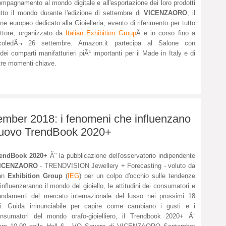
mpagnamento al mondo digitale e all'esportazione dei loro prodotti
utto il mondo durante l'edizione di settembre di
VICENZAORO
, il
ne europeo dedicato alla Gioielleria, evento di riferimento per tutto
ettore, organizzato da
Italian Exhibition Group
Â e in corso fino a
coledÃ¬ 26 settembre. Amazon.it partecipa al Salone con
 dei comparti manifatturieri piÃ¹ importanti per il Made in Italy e di
 tre momenti chiave.
er 2018: i fenomeni che influenzano
 nuovo TrendBook 2020+
rendBook 2020+
Ã¨ la pubblicazione dell'osservatorio indipendente
ICENZAORO
- TRENDVISION Jewellery + Forecasting - voluto da
ian
Exhibition Group
(
IEG
) per un colpo d'occhio sulle tendenze
influenzeranno il mondo del gioiello, le attitudini dei consumatori e
andamenti del mercato internazionale del lusso nei prossimi 18
i. Guida irrinunciabile per capire come cambiano i gusti e i
nsumatori del mondo orafo-gioielliero, il Trendbook 2020+ Ã¨