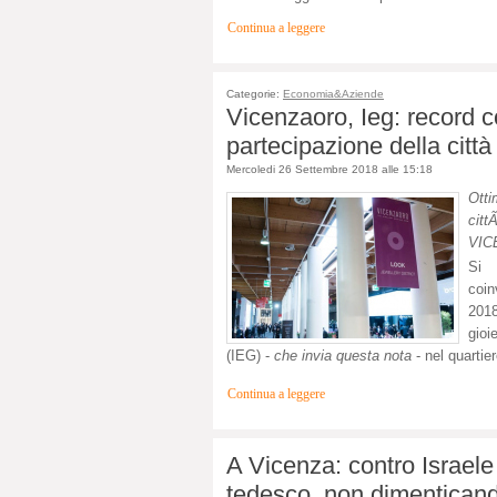
Continua a leggere
Categorie:
Economia&Aziende
Vicenzaoro, Ieg: record c
partecipazione della città
Mercoledi 26 Settembre 2018 alle 15:18
Otti
ci
VIC
Si 
coin
2018
gioi
(IEG) -
che invia questa nota
- nel quartie
Continua a leggere
A Vicenza: contro Israele 
tedesco, non dimenticand