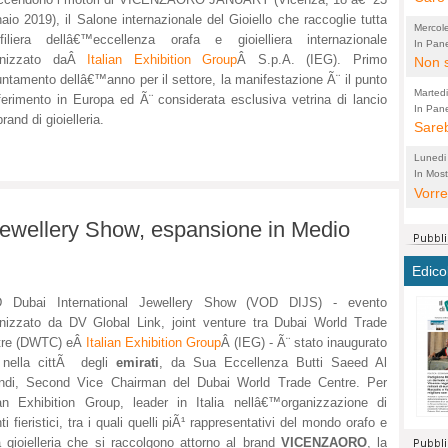
perco
"prog
aio 2019), il Salone internazionale del Gioiello che raccoglie tutta
Mercol
filiera dellâ€™eccellenza orafa e gioielliera internazionale
cittad
porch
In Pane
anizzato daÂ
Italian Exhibition Group
Â S.p.A. (IEG). Primo
Bretell
Non s
2003 
per i
ntamento dellâ€™anno per il settore, la manifestazione Ã¨ il punto
sicur
Madda
che "
Marted
iferimento in Europa ed Ã¨ considerata esclusiva vetrina di lancio
autom
propo
qui 
In Pane
(Lucian
rand di gioielleria.
Bretell
Sareb
quot
proge
PER 
Pidin
rotab
sono 
Lunedi
elett
panni
(non 
In Most
(Lucian
di vola
Vorre
Villa
la mo
dal G
inten
distr
sono 
Aspro
Jewellery Show, espansione in Medio
e sag
città,
asso
parte
conti
citta
a dir
chius
Edico
Chier
Pace 
costr
Sind
FORT
 Dubai International Jewellery Show (VOD DIJS) - evento
costr
invec
Micro
nizzato da DV Global Link, joint venture tra Dubai World Trade
TUTTA
signo
morac
temat
tre (DWTC) eÂ
Italian Exhibition Group
Â (IEG) - Ã¨ stato inaugurato
RUSS
vuol
ancor
Ora i
, nella cittÃ degli
emirati
, da Sua Eccellenza Butti Saeed Al
ECCEL
come 
cambi
la nu
ndi, Second Vice Chairman del Dubai World Trade Centre. Per
alta 
seria
stagn
L'ope
ian Exhibition Group, leader in Italia nellâ€™organizzazione di
Citta
conse
ma no
ti fieristici, tra i quali quelli piÃ¹ rappresentativi del mondo orafo e
propa
perch
Comu
a gioielleria che si raccolgono attorno al brand
VICENZAORO
, la