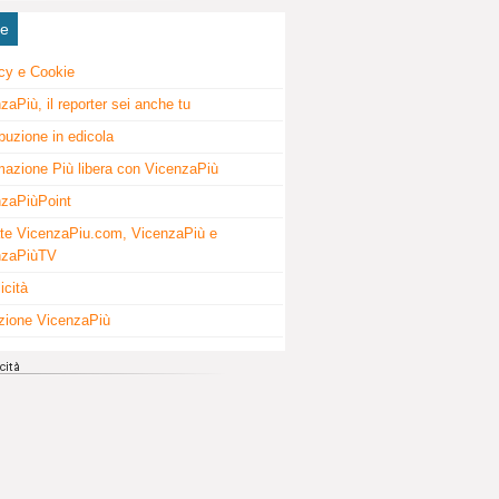
ne
cy e Cookie
zaPiù, il reporter sei anche tu
ibuzione in edicola
mazione Più libera con VicenzaPiù
zaPiùPoint
te VicenzaPiu.com, VicenzaPiù e
nzaPiùTV
icità
zione VicenzaPiù