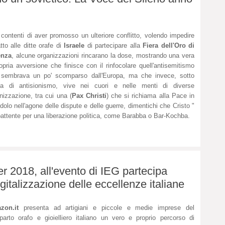
contenti di aver promosso un ulteriore conflitto, volendo impedire
atto alle ditte orafe di
Israele
di partecipare alla
Fiera dell'Oro di
enza
, alcune organizzazioni rincarano la dose, mostrando una vera
opria avversione che finisce con il rinfocolare quell'antisemitismo
 sembrava un po' scomparso dall'Europa, ma che invece, sotto
ma di antisionismo, vive nei cuori e nelle menti di diverse
nizzazione, tra cui una (
Pax Christi
) che si richiama alla Pace in
olo nell'agone delle dispute e delle guerre, dimentichi che Cristo "
ttente per una liberazione politica, come Barabba o Bar-Kochba.
018, all'evento di IEG partecipa
gitalizzazione delle eccellenze italiane
zon.it
presenta ad artigiani e piccole e medie imprese del
arto orafo e gioielliero italiano un vero e proprio percorso di