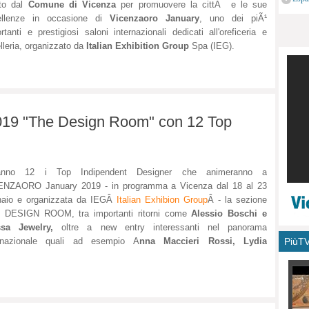
ato dal
Comune di Vicenza
per promuovere la cittÃ e le sue
monu
ellenze in occasione di
Vicenzaoro January
, uno dei piÃ¹
rtanti e prestigiosi saloni internazionali dedicati all'oreficeria e
elleria, organizzato da
Italian Exhibition Group
Spa (IEG).
019 "The Design Room" con 12 Top
anno 12 i Top Indipendent Designer che animeranno a
ENZAORO January 2019 - in programma a Vicenza dal 18 al 23
naio e organizzata da IEGÂ
Italian Exhibion Group
Â - la sezione
 DESIGN ROOM, tra importanti ritorni come
Alessio Boschi e
ssa Jewelry,
oltre a new entry interessanti nel panorama
PiùT
ernazionale quali ad esempio A
nna Maccieri Rossi, Lydia