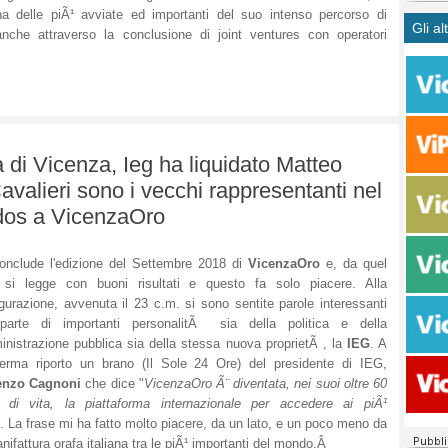
CASO
bisog
campa
a delle piÃ¹ avviate ed importanti del suo intenso percorso di
Gli al
Meno 
Ultim
pace 
nche attraverso la conclusione di joint ventures con operatori
Amen
Rolan
inter
polit
dall'
dei c
Rotat
consi
Autos
compl
Come 
ra di Vicenza, Ieg ha liquidato Matteo
50 so
avalieri sono i vecchi rappresentanti nel
20 mi
Comu
dos a VicenzaOro
Vitto
fatto 
onclude l'edizione del Settembre 2018 di
VicenzaOro
e, da quel
seggi
 si legge con buoni risultati e questo fa solo piacere. Alla
dispo
gurazione, avvenuta il 23 c.m. si sono sentite parole interessanti
sopra
parte di importanti personalitÃ sia della politica e della
Paro
nistrazione pubblica sia della stessa nuova proprietÃ , la
IEG
. A
erma riporto un brano (Il Sole 24 Ore) del presidente di IEG,
enzo Cagnoni
che dice "
VicenzaOro Ã¨ diventata, nei suoi oltre 60
 di vita, la piattaforma internazionale per accedere ai piÃ¹
". La frase mi ha fatto molto piacere, da un lato, e un poco meno da
nifattura orafa italiana tra le piÃ¹ importanti del mondo.Â