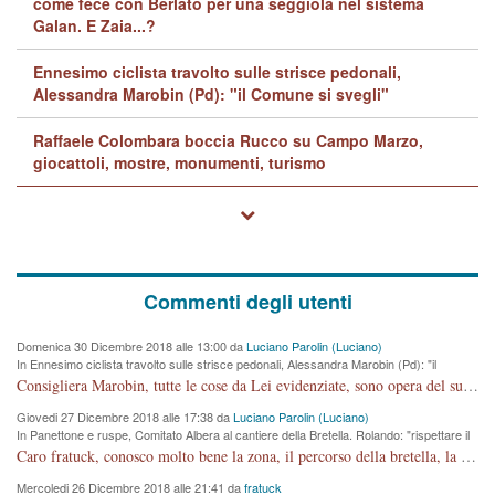
come fece con Berlato per una seggiola nel sistema
Galan. E Zaia...?
Ennesimo ciclista travolto sulle strisce pedonali,
Alessandra Marobin (Pd): "il Comune si svegli"
Raffaele Colombara boccia Rucco su Campo Marzo,
giocattoli, mostre, monumenti, turismo
Commenti degli utenti
Domenica 30 Dicembre 2018 alle 13:00 da
Luciano Parolin (Luciano)
In Ennesimo ciclista travolto sulle strisce pedonali, Alessandra Marobin (Pd): "il
Comune si svegli"
Consigliera Marobin, tutte le cose da Lei evidenziate, sono opera del suo ex Assessore e compagno di Partito Antonio Marco Dalla Pozza Assessore alla "progettazione" di piste ciclabili e altre porcherie. A lui manderei il conto da saldare per incidenti e danni alle persone. E' ora che "finiamola." Avete perso rassegnatevi. qui IL SINDACO RUCCO NON C'ENTRA PER NIENTE. CAPITO!!!!!!!! Amen.
Giovedi 27 Dicembre 2018 alle 17:38 da
Luciano Parolin (Luciano)
In Panettone e ruspe, Comitato Albera al cantiere della Bretella. Rolando: "rispettare il
cronoprogramma"
Caro fratuck, conosco molto bene la zona, il percorso della bretella, la situazione dei cittadini, abito in Viale Trento. A partire dal 2003 ho partecipato al Comitato di Maddalene pro bretella, e a riunioni propositive per apportare modifiche al progetto. Numerose mie foto del territorio sono arrivate a Roma, altri miei interventi (non graditi dalla Sx) sono stati pubblicati dal GdV, assieme ad altri come Ciro Asproso, ora favorevole alla bretella. Ho partecipato alla raccolta firme per la chiusura della strada x 5 giorni eseguita dal Sindaco Hullwech per sforamento 180 Micro/g. Pertanto come impegno per la tematica sono apposto con la coscienza. Ora il Progetto è partito, fine! Voglio dire che la nuova Giunta "comunale" non c'entra più. L'opera sarà "malauguratamente" eseguita, ma non con il mio placet. Il Consigliere Comunale dovrebbe capire che la campagna elettorale è finita, con buona pace di tutti. Quello che invece dovrebbe interessare è la proprietà della strada, dall'uscita autostradale Ovest, sino alla Rotatoria dell'Albara, vi sono tre possessori: Autostrade SpA; La Provincia, il Comune. Come la mettiamo per il futuro ? I costi, da 50 sono saliti a 100 milioni di € come dire 20 milioni a KM (!) da non credere. Comunque si farà. Ma nessuno canti Vittoria, anzi meglio non farne un ulteriore fatto "partitico" per questioni elettorali o di seggio. Se mi manda la sua mail, sono disponibile ad inviare i documenti e le foto sopra descritte. Con ossequi, Luciano Parolin
Mercoledi 26 Dicembre 2018 alle 21:41 da
fratuck