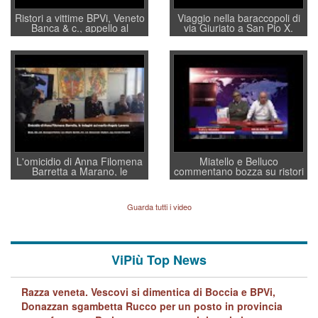
Ristori a vittime BPVi, Veneto
Viaggio nella baraccopoli di
Banca & c., appello al
via Giuriato a San Pio X.
sottosegretario Alessio
Vicenza ai Vicentini: “faremo
Villarosa: per mettere ordine
un regalo di Natale ai
convochi con Di Maio CNCU
residenti”
a supporto della cabina di
regia al Mef
L'omicidio di Anna Filomena
Miatello e Belluco
Barretta a Marano, le
commentano bozza su ristori
indagini dei carabinieri di
BPVi e Veneto Banca
Vicenza sul marito Angelo
Lavarra: più avvincenti di
Guarda tutti i video
quelle di... Barbara D'Urso
ViPiù Top News
Razza veneta. Vescovi si dimentica di Boccia e BPVi,
Donazzan sgambetta Rucco per un posto in provincia