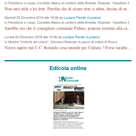
In Panettone e ruspe, Comitato Albera al cantiere della Bretella. Rolando: "rispettare il
cronoprogramma"
Non sarà utile a lei dott. Parolin che di sicuro non ci abita, decine di migliaia di TIR, automobili e padroncini che passano quotidianamente per una strada appena rotabile, non è più possibile stendere i panni, attraversare la strada senza rischiare la morte, le case stanno crepando, i tempi sono cambiati e la bretella non passerà assolutamente per maddalene (ma cosa sta a dire?!), dia invece responsabilità a chi ha costruito tagliando la strada che doveva invece terminare a isola vicentina e non al moracchino lasciando Motta di Costabissara ancora in panne di traffico. I tempi sono cambiati dottore e se l'anagrafe della vita stagna nell'essere umano impressioni conservatrici, la società non le considera perchè va avanti, si industrializza e ha bisogno di infrastrutture e di sviluppo. Ultima considerazione, se è geloso di Rolando perchè vede in lui solo campagne politiche mentre si difendono i SOLI diritti dei cittadini, la preghiamo faccia considerazioni più appropriate. Saluti e complimenti per i suoi scritti.
Martedi 25 Dicembre 2018 alle 16:38 da
Luciano Parolin (Luciano)
In Panettone e ruspe, Comitato Albera al cantiere della Bretella. Rolando: "rispettare il
cronoprogramma"
Sarebbe ora che il consigliere comunale Pidino, ponesse termine alla campagna elettorale nel territorio del suo seggio Villaggio del Sole. La tiraca è iniziata, distruggerà 6 km di prateria ovest della città, ricca di fonti e sorgenti d'acqua. I cittadini di Maddalene non avranno più Pace la notte. Molta colpa per la costruzione di questa Strada è proprio del signor Rolando,dei suoi gazebo mobili e che vuol far passare questa opera VANDALICA come progetto "utile" a chi ? Non è cosa seria sig. Rolando!
Lunedi 24 Dicembre 2018 alle 14:06 da
Luciano Parolin (Luciano)
In Mostra "Il trionfo del colore", Giovanni Rolando: la paura di volare di Rucco
Vorrei sapere dal C.C. Rolando cosa intende per Cultura ? Forse tarallucci, vino e sagre, o spaghetti tricolori del PD ? Il continuo (s)parlare della mostra a Palazzo Chiericati caro consigliere DANNEGGIA FORTEMENTE l'immagine della città TUTTA e fa deviare i consensi che in RUSSIA (badi bene ex U.R.S.S.) sono ECCELLENTI. A livello artistico l'evento è di alta Valenza culturale, COMPITO di Tutta la Cittadinanza fare il possibile per propagandare l'iniziativa senza farne UN CASO PARTITICO come fa Lei da sempre. Meno Gazebo + Partecipazione! E così sia. Amen.
Edicola online