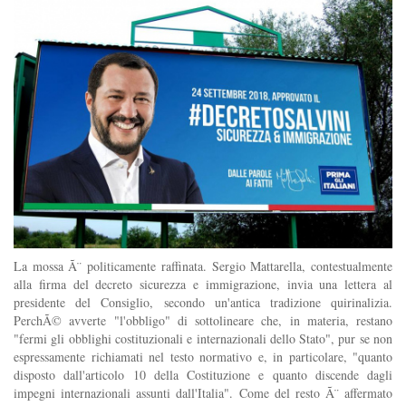
La mossa Ã¨ politicamente raffinata. Sergio Mattarella, contestualmente
alla firma del decreto sicurezza e immigrazione, invia una lettera al
presidente del Consiglio, secondo un'antica tradizione quirinalizia.
PerchÃ© avverte "l'obbligo" di sottolineare che, in materia, restano
"fermi gli obblighi costituzionali e internazionali dello Stato", pur se non
espressamente richiamati nel testo normativo e, in particolare, "quanto
disposto dall'articolo 10 della Costituzione e quanto discende dagli
impegni internazionali assunti dall'Italia". Come del resto Ã¨ affermato