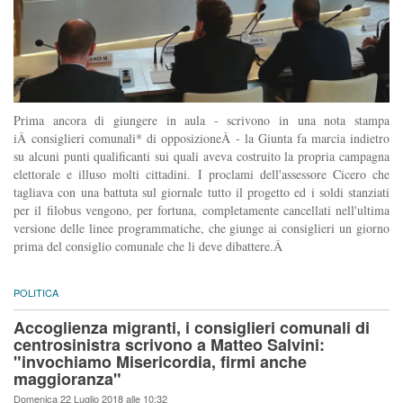
Prima ancora di giungere in aula - scrivono in una nota stampa
iÂ consiglieri comunali* di opposizioneÂ - la Giunta fa marcia indietro
su alcuni punti qualificanti sui quali aveva costruito la propria campagna
elettorale e illuso molti cittadini. I proclami dell'assessore Cicero che
tagliava con una battuta sul giornale tutto il progetto ed i soldi stanziati
per il filobus vengono, per fortuna, completamente cancellati nell'ultima
versione delle linee programmatiche, che giunge ai consiglieri un giorno
prima del consiglio comunale che li deve dibattere.Â
POLITICA
Accoglienza migranti, i consiglieri comunali di
centrosinistra scrivono a Matteo Salvini:
"invochiamo Misericordia, firmi anche
maggioranza"
Domenica 22 Luglio 2018 alle 10:32