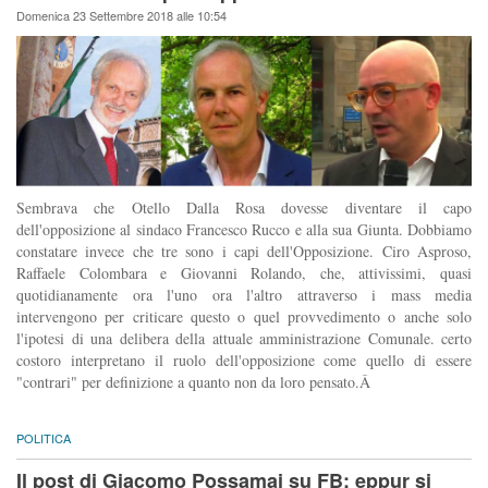
Domenica 23 Settembre 2018 alle 10:54
Sembrava che Otello Dalla Rosa dovesse diventare il capo
dell'opposizione al sindaco Francesco Rucco e alla sua Giunta. Dobbiamo
constatare invece che tre sono i capi dell'Opposizione. Ciro Asproso,
Raffaele Colombara e Giovanni Rolando, che, attivissimi, quasi
quotidianamente ora l'uno ora l'altro attraverso i mass media
intervengono per criticare questo o quel provvedimento o anche solo
l'ipotesi di una delibera della attuale amministrazione Comunale. certo
costoro interpretano il ruolo dell'opposizione come quello di essere
"contrari" per definizione a quanto non da loro pensato.Â
POLITICA
Il post di Giacomo Possamai su FB: eppur si