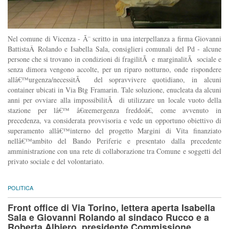
Nel comune di Vicenza - Ã¨ scritto in una interpellanza a firma Giovanni
BattistaÂ Rolando e Isabella Sala, consiglieri comunali del Pd - alcune
persone che si trovano in condizioni di fragilitÃ e marginalitÃ sociale e
senza dimora vengono accolte, per un riparo notturno, onde rispondere
allâ€™urgenza/necessitÃ del sopravvivere quotidiano, in alcuni
container ubicati in Via Btg Framarin. Tale soluzione, enucleata da alcuni
anni per ovviare alla impossibilitÃ di utilizzare un locale vuoto della
stazione per lâ€™ â€œemergenza freddoâ€, come avvenuto in
precedenza, va considerata provvisoria e vede un opportuno obiettivo di
superamento allâ€™interno del progetto Margini di Vita finanziato
nellâ€™ambito del Bando Periferie e presentato dalla precedente
amministrazione con una rete di collaborazione tra Comune e soggetti del
privato sociale e del volontariato.
POLITICA
Front office di Via Torino, lettera aperta Isabella
Sala e Giovanni Rolando al sindaco Rucco e a
Roberta Albiero, presidente Commissione