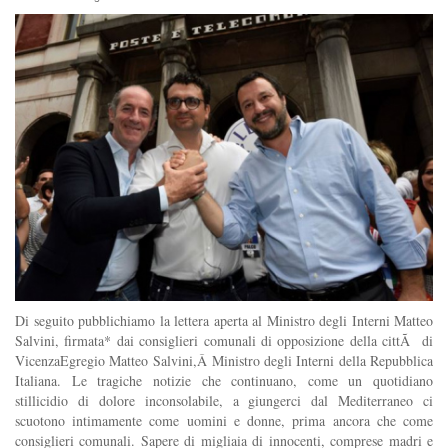
Di seguito pubblichiamo la lettera aperta al Ministro degli Interni Matteo
Salvini, firmata* dai consiglieri comunali di opposizione della cittÃ di
VicenzaEgregio Matteo Salvini,Â Ministro degli Interni della Repubblica
Italiana. Le tragiche notizie che continuano, come un quotidiano
stillicidio di dolore inconsolabile, a giungerci dal Mediterraneo ci
scuotono intimamente come uomini e donne, prima ancora che come
consiglieri comunali. Sapere di migliaia di innocenti, comprese madri e