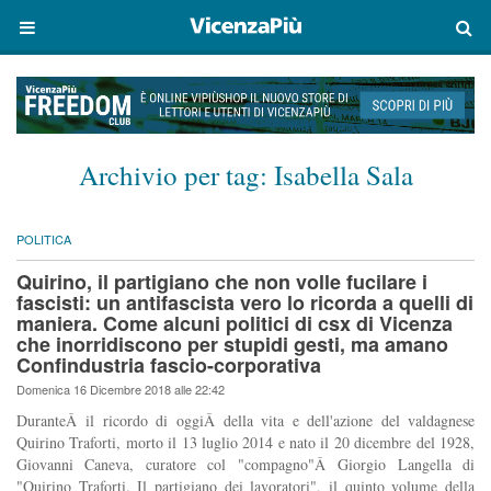
Archivio per tag:
Isabella Sala
POLITICA
Quirino, il partigiano che non volle fucilare i
fascisti: un antifascista vero lo ricorda a quelli di
maniera. Come alcuni politici di csx di Vicenza
che inorridiscono per stupidi gesti, ma amano
Confindustria fascio-corporativa
Domenica 16 Dicembre 2018 alle 22:42
DuranteÂ il ricordo di oggiÂ della vita e dell'azione del valdagnese
Quirino Traforti, morto il 13 luglio 2014 e nato il 20 dicembre del 1928,
Giovanni Caneva, curatore col "compagno"Â Giorgio Langella di
"Quirino Traforti. Il partigiano dei lavoratori", il quinto volume della