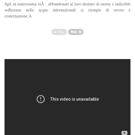
figli in tenerissima etÃ , abbandonati al loro destino di morte e indicibili
sofferenze nelle acque internazionali ci riempie di orrore e
costernazione.Â