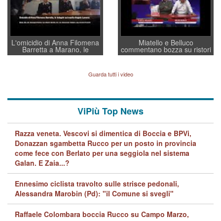
L'omicidio di Anna Filomena
Miatello e Belluco
Barretta a Marano, le
commentano bozza su ristori
indagini dei carabinieri di
BPVi e Veneto Banca
Vicenza sul marito Angelo
Lavarra: più avvincenti di
Guarda tutti i video
quelle di... Barbara D'Urso
ViPiù Top News
Razza veneta. Vescovi si dimentica di Boccia e BPVi,
Donazzan sgambetta Rucco per un posto in provincia
come fece con Berlato per una seggiola nel sistema
Galan. E Zaia...?
Ennesimo ciclista travolto sulle strisce pedonali,
Alessandra Marobin (Pd): "il Comune si svegli"
Raffaele Colombara boccia Rucco su Campo Marzo,