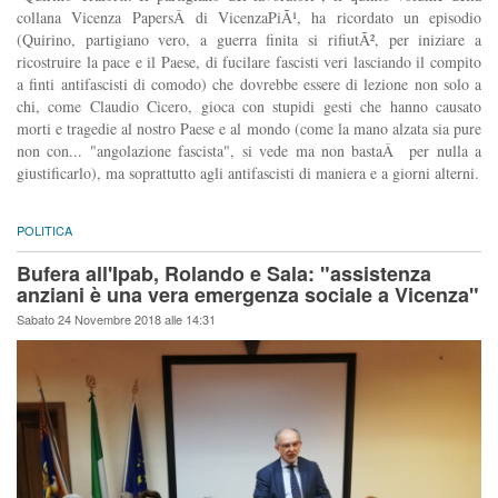
collana Vicenza PapersÂ di VicenzaPiÃ¹, ha ricordato un episodio
(Quirino, partigiano vero, a guerra finita si rifiutÃ², per iniziare a
ricostruire la pace e il Paese, di fucilare fascisti veri lasciando il compito
a finti antifascisti di comodo) che dovrebbe essere di lezione non solo a
chi, come Claudio Cicero, gioca con stupidi gesti che hanno causato
morti e tragedie al nostro Paese e al mondo (come la mano alzata sia pure
non con... "angolazione fascista", si vede ma non bastaÂ per nulla a
giustificarlo), ma soprattutto agli antifascisti di maniera e a giorni alterni.
POLITICA
Bufera all'Ipab, Rolando e Sala: "assistenza
anziani è una vera emergenza sociale a Vicenza"
Sabato 24 Novembre 2018 alle 14:31