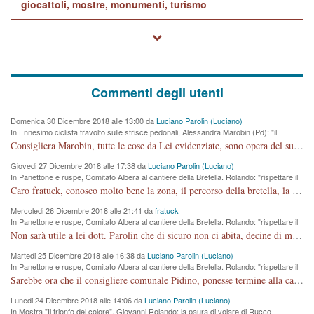
giocattoli, mostre, monumenti, turismo
Commenti degli utenti
Domenica 30 Dicembre 2018 alle 13:00 da
Luciano Parolin (Luciano)
In Ennesimo ciclista travolto sulle strisce pedonali, Alessandra Marobin (Pd): "il
Comune si svegli"
Consigliera Marobin, tutte le cose da Lei evidenziate, sono opera del suo ex Assessore e compagno di Partito Antonio Marco Dalla Pozza Assessore alla "progettazione" di piste ciclabili e altre porcherie. A lui manderei il conto da saldare per incidenti e danni alle persone. E' ora che "finiamola." Avete perso rassegnatevi. qui IL SINDACO RUCCO NON C'ENTRA PER NIENTE. CAPITO!!!!!!!! Amen.
Giovedi 27 Dicembre 2018 alle 17:38 da
Luciano Parolin (Luciano)
In Panettone e ruspe, Comitato Albera al cantiere della Bretella. Rolando: "rispettare il
cronoprogramma"
Caro fratuck, conosco molto bene la zona, il percorso della bretella, la situazione dei cittadini, abito in Viale Trento. A partire dal 2003 ho partecipato al Comitato di Maddalene pro bretella, e a riunioni propositive per apportare modifiche al progetto. Numerose mie foto del territorio sono arrivate a Roma, altri miei interventi (non graditi dalla Sx) sono stati pubblicati dal GdV, assieme ad altri come Ciro Asproso, ora favorevole alla bretella. Ho partecipato alla raccolta firme per la chiusura della strada x 5 giorni eseguita dal Sindaco Hullwech per sforamento 180 Micro/g. Pertanto come impegno per la tematica sono apposto con la coscienza. Ora il Progetto è partito, fine! Voglio dire che la nuova Giunta "comunale" non c'entra più. L'opera sarà "malauguratamente" eseguita, ma non con il mio placet. Il Consigliere Comunale dovrebbe capire che la campagna elettorale è finita, con buona pace di tutti. Quello che invece dovrebbe interessare è la proprietà della strada, dall'uscita autostradale Ovest, sino alla Rotatoria dell'Albara, vi sono tre possessori: Autostrade SpA; La Provincia, il Comune. Come la mettiamo per il futuro ? I costi, da 50 sono saliti a 100 milioni di € come dire 20 milioni a KM (!) da non credere. Comunque si farà. Ma nessuno canti Vittoria, anzi meglio non farne un ulteriore fatto "partitico" per questioni elettorali o di seggio. Se mi manda la sua mail, sono disponibile ad inviare i documenti e le foto sopra descritte. Con ossequi, Luciano Parolin
Mercoledi 26 Dicembre 2018 alle 21:41 da
fratuck
In Panettone e ruspe, Comitato Albera al cantiere della Bretella. Rolando: "rispettare il
cronoprogramma"
Non sarà utile a lei dott. Parolin che di sicuro non ci abita, decine di migliaia di TIR, automobili e padroncini che passano quotidianamente per una strada appena rotabile, non è più possibile stendere i panni, attraversare la strada senza rischiare la morte, le case stanno crepando, i tempi sono cambiati e la bretella non passerà assolutamente per maddalene (ma cosa sta a dire?!), dia invece responsabilità a chi ha costruito tagliando la strada che doveva invece terminare a isola vicentina e non al moracchino lasciando Motta di Costabissara ancora in panne di traffico. I tempi sono cambiati dottore e se l'anagrafe della vita stagna nell'essere umano impressioni conservatrici, la società non le considera perchè va avanti, si industrializza e ha bisogno di infrastrutture e di sviluppo. Ultima considerazione, se è geloso di Rolando perchè vede in lui solo campagne politiche mentre si difendono i SOLI diritti dei cittadini, la preghiamo faccia considerazioni più appropriate. Saluti e complimenti per i suoi scritti.
Martedi 25 Dicembre 2018 alle 16:38 da
Luciano Parolin (Luciano)
In Panettone e ruspe, Comitato Albera al cantiere della Bretella. Rolando: "rispettare il
cronoprogramma"
Sarebbe ora che il consigliere comunale Pidino, ponesse termine alla campagna elettorale nel territorio del suo seggio Villaggio del Sole. La tiraca è iniziata, distruggerà 6 km di prateria ovest della città, ricca di fonti e sorgenti d'acqua. I cittadini di Maddalene non avranno più Pace la notte. Molta colpa per la costruzione di questa Strada è proprio del signor Rolando,dei suoi gazebo mobili e che vuol far passare questa opera VANDALICA come progetto "utile" a chi ? Non è cosa seria sig. Rolando!
Lunedi 24 Dicembre 2018 alle 14:06 da
Luciano Parolin (Luciano)
In Mostra "Il trionfo del colore", Giovanni Rolando: la paura di volare di Rucco