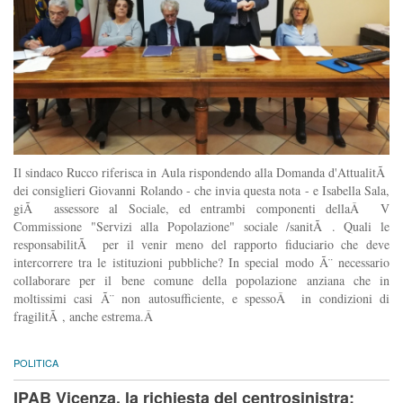
Il sindaco Rucco riferisca in Aula rispondendo alla Domanda d'AttualitÃ
dei consiglieri Giovanni Rolando - che invia questa nota - e Isabella Sala,
giÃ assessore al Sociale, ed entrambi componenti dellaÂ V
Commissione "Servizi alla Popolazione" sociale /sanitÃ . Quali le
responsabilitÃ per il venir meno del rapporto fiduciario che deve
intercorrere tra le istituzioni pubbliche? In special modo Ã¨ necessario
collaborare per il bene comune della popolazione anziana che in
moltissimi casi Ã¨ non autosufficiente, e spessoÂ in condizioni di
fragilitÃ , anche estrema.Â
POLITICA
IPAB Vicenza, la richiesta del centrosinistra: