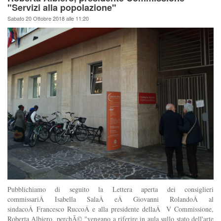
"Servizi alla popolazione"
Sabato 20 Ottobre 2018 alle 11:20
Pubblichiamo di seguito la Lettera aperta dei consiglieri
commissariÂ Isabella SalaÂ eÂ Giovanni RolandoÂ al
sindacoÂ Francesco RuccoÂ e alla presidente dellaÂ V Commissione,
Roberta Albiero, perchÃ© "vengano a riferire in aula sullo stato dell'arte