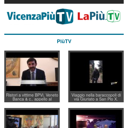
PiùTV
Ristori a vittime BPVi, Veneto
Viaggio nella baraccopoli di
Banca & c., appello al
via Giuriato a San Pio X.
sottosegretario Alessio
Vicenza ai Vicentini: “faremo
Villarosa: per mettere ordine
un regalo di Natale ai
convochi con Di Maio CNCU
residenti”
a supporto della cabina di
regia al Mef