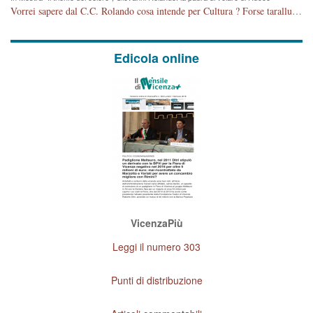
Vorrei sapere dal C.C. Rolando cosa intende per Cultura ? Forse tarallucci, vino e sagre, o spaghetti tricolori del PD ? Il continuo (s)parlare della mostra a Palazzo Chiericati caro consigliere DANNEGGIA FORTEMENTE l'immagine della città TUTTA e fa deviare i consensi che in RUSSIA (badi bene ex U.R.S.S.) sono ECCELLENTI. A livello artistico l'evento è di alta Valenza culturale, COMPITO di Tutta la Cittadinanza fare il possibile per propagandare l'iniziativa senza farne UN CASO PARTITICO come fa Lei da sempre. Meno Gazebo + Partecipazione! E così sia. Amen.
Edicola online
VicenzaPiù
Leggi il numero 303
Punti di distribuzione