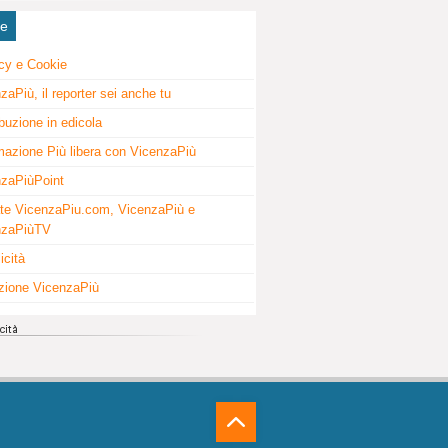
ne
cy e Cookie
zaPiù, il reporter sei anche tu
ibuzione in edicola
mazione Più libera con VicenzaPiù
zaPiùPoint
te VicenzaPiu.com, VicenzaPiù e
nzaPiùTV
icità
zione VicenzaPiù
⁁