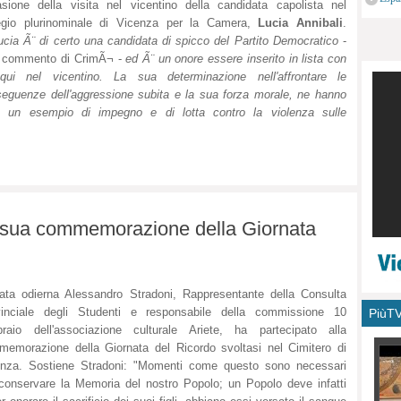
sione della visita nel vicentino della candidata capolista nel
monu
legio plurinominale di Vicenza per la Camera,
Lucia Annibali
.
ucia Ã¨ di certo una candidata di spicco del Partito Democratico
-
l commento di CrimÃ¬ -
ed Ã¨ un onore essere inserito in lista con
 qui nel vicentino. La sua determinazione nell'affrontare le
eguenze dell'aggressione subita e la sua forza morale, ne hanno
to un esempio di impegno e di lotta contro la violenza sulle
a sua commemorazione della Giornata
ata odierna Alessandro Stradoni, Rappresentante della Consulta
vinciale degli Studenti e responsabile della commissione 10
PiùT
raio dell'associazione culturale Ariete, ha partecipato alla
emorazione della Giornata del Ricordo svoltasi nel Cimitero di
enza. Sostiene Stradoni: "Momenti come questo sono necessari
conservare la Memoria del nostro Popolo; un Popolo deve infatti