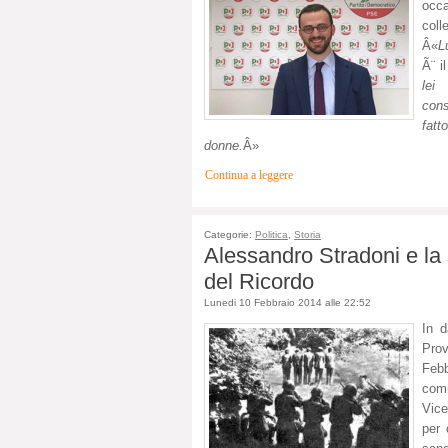
occa
col
Â«
L
Ã¨ i
lei
cons
fat
donne.
Â»
Continua a leggere
Categorie:
Politica
,
Storia
Alessandro Stradoni e l
del Ricordo
Lunedi 10 Febbraio 2014 alle 22:52
In d
Pro
Febb
comm
Vic
per 