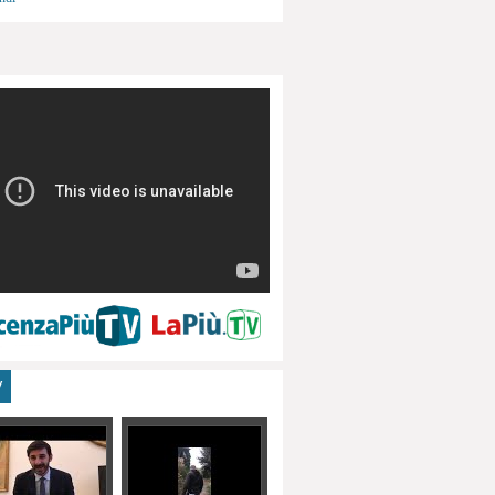
menti, turismo
V