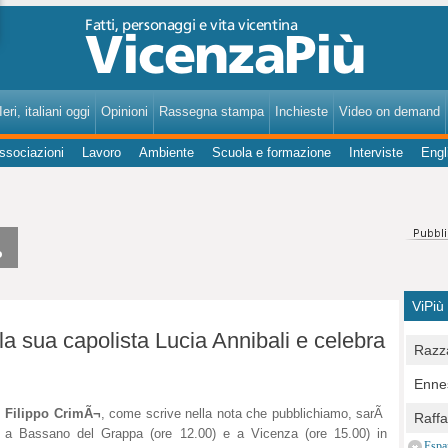
VicenzaPiù - Notizie, Inchieste, Analisi su Vicenza e provincia
eri, italiani oggi
Opinioni
Rassegna stampa
Inchieste
Video on demand
ssociazioni
Lavoro
Ambiente
Scuola e formazione
Interviste
Engl
o
ViPiù
 la sua capolista Lucia Annibali e celebra
Razza
Bocc
Ennes
per u
pedon
.
Filippo CrimÃ¬
, come scrive nella nota che pubblichiamo, sarÃ
Berla
Raff
Comun
 a Bassano del Grappa (ore 12.00) e a Vicenza (ore 15.00) in
E Zai
Campo
Espa