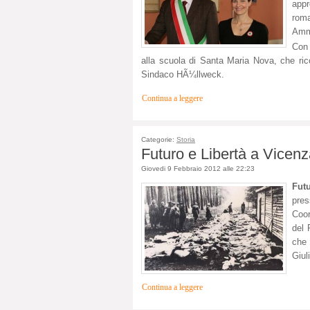
appr
ro
Ammi
Con 
alla scuola di Santa Maria Nova, che ric
Sindaco HÃ¼llweck.
Continua a leggere
Categorie:
Storia
Futuro e Libertà a Vicenz
Giovedi 9 Febbraio 2012 alle 22:23
Futu
pres
Coor
del 
che 
Giul
Continua a leggere