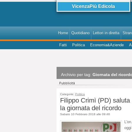
VicenzaPiù Edicola
Home
Quotidiano
Lettori in diretta
StranI
Fatti
Politica
Economia&Aziende
A
Archivio per tag:
Giornata del ricord
Categorie:
Politica
Filippo Crimì (PD) saluta
la giornata del ricordo
Sabato 10 Febbraio 2018 alle 09:48
L'on
oggi