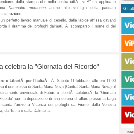
endiamo dalla stampa che nella nostra cittÃ , vi Ã¨ chi applica la
CASO
bisog
campa
mana
Damnatio memoriae
anche alle vestigia della passata
Gli al
Meno 
Ultim
pace 
nistrazione.
Amen
Rolan
inter
un perfetto lavoro manuale di cesello, dalla lapide affissa davanti
polit
dall'
orda il dramma dei profughi dalmati, Ã¨ scomparso il nome di del
dei c
Rotat
consi
Autos
compl
Come 
50 so
20 mi
Comu
a celebra la "Giornata del Ricordo"
Vitto
fatto 
ro e LibertÃ per l'ItaliaÂ
-Â Sabato 11 febbraio, alle ore 11.00
seggi
so il complesso di Santa Maria Nova (Contra' Santa Maria Nova), il
dispo
dinamento provinciale di Futuro e LibertÃ celebrerÃ la "Giornata
sopra
Ricordo" con la deposizione di una corona di alloro presso la targa
Paro
ricorda l'arrivo a Vicenza dei profughi da Fiume, dalla Venezia
ia, dall'Istria e dalla Dalmazia.