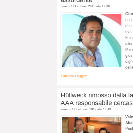
Lunedi 11 Febbraio 2013 alle 17:30
Gio
nega
che 
evit
Fium
sile
Meni
giov
dign
della
Continua a leggere
Hüllweck rimosso dalla la
AAA responsabile cercas
Venerdi 17 Febbraio 2012 alle 10:40
Val
Abal
Poc