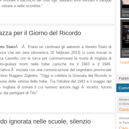
r onorare il sacrificio dei suoi figli, abbiano essi versato il sangue
 vittorie o nelle sconfitte."
Risto
Venet
appel
Aless
mette
con 
zza per il Giorno del Ricordo
suppo
regia
eto Stato
Â -Â Erano un centinaio gli aderenti a Veneto Stato di
L'omi
nza che ieri sera (domenica 10 febbraio 2013) si sono trovati in
Filom
Maran
za Castello con le torce per commemorare la morte di migliaia di
carab
Guarda
to-giuliani morti nelle foibe carsiche tra il 1943 e il 1945.
marit
più a
iziativa Ã¨ iniziata con una comunicazione del segretario provinciale
di...
ntino Ruggero Zigliotto: "Oggi si celebra la Giornata del Ricordo in
ria delle vittime delle foibe. Tra l'ottobre del 1943 e il maggio del
 migliaia di istriani il cui numero ancora oggi Ã¨ incerto, furono
Comme
i dai partigiani di Tito".
Domeni
In Enne
(Lucian
Alessan
Consi
evide
Gioved
do ignorata nelle scuole, silenzio
Asses
In Pane
(Lucian
Bretell
Caro 
Marco