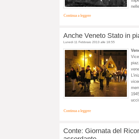
sape
nelle
Continua a leggere
Anche Veneto Stato in pia
Lunedi 11 Febbraio 2013 alle 18:55
Ven
Vice
piaz
vene
L'in
vice
memo
1945
uccis
Continua a leggere
Conte: Giornata del Ricor
assordante