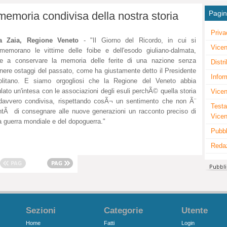
Pagi
 memoria condivisa della nostra storia
Priva
a Zaia, Regione Veneto
- "Il Giorno del Ricordo, in cui si
Vicen
emorano le vittime delle foibe e dell'esodo giuliano-dalmata,
ve a conservare la memoria delle ferite di una nazione senza
Distr
nere ostaggi del passato, come ha giustamente detto il Presidente
Infor
olitano. E siamo orgogliosi che la Regione del Veneto abbia
ulato un'intesa con le associazioni degli esuli perchÃ© quella storia
Vicen
davvero condivisa, rispettando cosÃ¬ un sentimento che non Ã¨
Testa
ontÃ di consegnare alle nuove generazioni un racconto preciso di
Vice
 guerra mondiale e del dopoguerra."
Pubbl
Reda
Sezioni
Categorie
Utente
Home
Fatti
Login