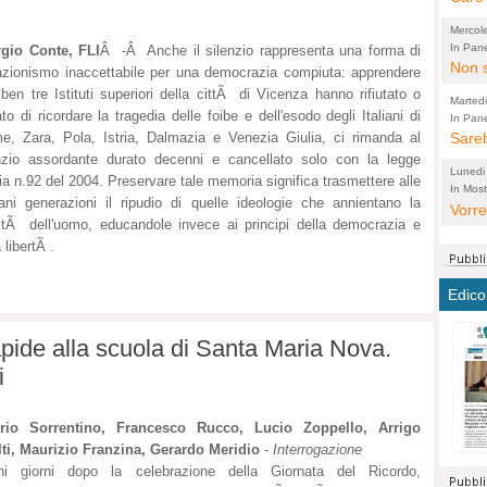
perco
"prog
Mercol
cittad
porch
In Pane
rgio Conte, FLI
Â -Â Anche il silenzio rappresenta una forma di
Bretell
Non s
2003 
per i
zionismo inaccettabile per una democrazia compiuta: apprendere
sicur
Madda
che "
ben tre Istituti superiori della cittÃ di Vicenza hanno rifiutato o
Marted
autom
propo
ato di ricordare la tragedia delle foibe e dell'esodo degli Italiani di
qui 
In Pane
(Lucian
Bretell
Sareb
e, Zara, Pola, Istria, Dalmazia e Venezia Giulia, ci rimanda al
quot
proge
PER 
nzio assordante durato decenni e cancellato solo con la legge
Pidin
rotab
sono 
Lunedi
a n.92 del 2004. Preservare tale memoria significa trasmettere alle
elett
panni
(non 
In Most
(Lucian
ani generazioni il ripudio di quelle ideologie che annientano la
di vola
Vorre
Villa
la mo
dal G
itÃ dell'uomo, educandole invece ai principi della democrazia e
inten
distr
sono 
Aspro
 libertÃ .
e sag
città,
asso
parte
conti
citta
a dir
chius
Edico
Chier
Pace 
costr
Sind
FORT
costr
invec
Micro
pide alla scuola di Santa Maria Nova.
TUTTA
signo
morac
temat
i
RUSS
vuol
ancor
Ora i
ECCEL
come 
cambi
la nu
alta 
seria
stagn
L'ope
erio Sorrentino, Francesco Rucco, Lucio Zoppello, Arrigo
Citta
conse
ti, Maurizio Franzina, Gerardo Meridio
-
Interrogazione
ma no
hi giorni dopo la celebrazione della Giornata del Ricordo,
propa
perch
Comu