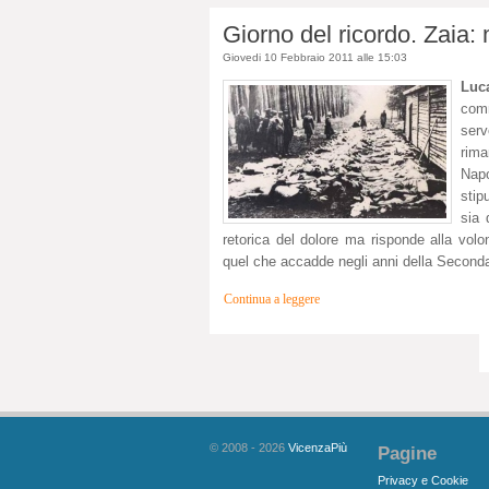
Giorno del ricordo. Zaia:
Giovedi 10 Febbraio 2011 alle 15:03
Luc
comm
ser
rima
Nap
stip
sia 
retorica del dolore ma risponde alla vol
quel che accadde negli anni della Seconda
Continua a leggere
© 2008 - 2026
VicenzaPiù
Pagine
Privacy e Cookie