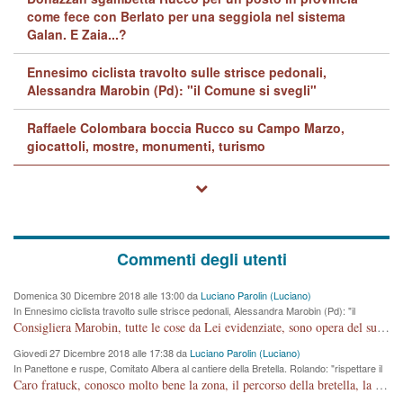
come fece con Berlato per una seggiola nel sistema
Galan. E Zaia...?
Ennesimo ciclista travolto sulle strisce pedonali,
Alessandra Marobin (Pd): "il Comune si svegli"
Raffaele Colombara boccia Rucco su Campo Marzo,
giocattoli, mostre, monumenti, turismo
Commenti degli utenti
Domenica 30 Dicembre 2018 alle 13:00 da
Luciano Parolin (Luciano)
In Ennesimo ciclista travolto sulle strisce pedonali, Alessandra Marobin (Pd): "il
Comune si svegli"
Consigliera Marobin, tutte le cose da Lei evidenziate, sono opera del suo ex Assessore e compagno di Partito Antonio Marco Dalla Pozza Assessore alla "progettazione" di piste ciclabili e altre porcherie. A lui manderei il conto da saldare per incidenti e danni alle persone. E' ora che "finiamola." Avete perso rassegnatevi. qui IL SINDACO RUCCO NON C'ENTRA PER NIENTE. CAPITO!!!!!!!! Amen.
Giovedi 27 Dicembre 2018 alle 17:38 da
Luciano Parolin (Luciano)
In Panettone e ruspe, Comitato Albera al cantiere della Bretella. Rolando: "rispettare il
cronoprogramma"
Caro fratuck, conosco molto bene la zona, il percorso della bretella, la situazione dei cittadini, abito in Viale Trento. A partire dal 2003 ho partecipato al Comitato di Maddalene pro bretella, e a riunioni propositive per apportare modifiche al progetto. Numerose mie foto del territorio sono arrivate a Roma, altri miei interventi (non graditi dalla Sx) sono stati pubblicati dal GdV, assieme ad altri come Ciro Asproso, ora favorevole alla bretella. Ho partecipato alla raccolta firme per la chiusura della strada x 5 giorni eseguita dal Sindaco Hullwech per sforamento 180 Micro/g. Pertanto come impegno per la tematica sono apposto con la coscienza. Ora il Progetto è partito, fine! Voglio dire che la nuova Giunta "comunale" non c'entra più. L'opera sarà "malauguratamente" eseguita, ma non con il mio placet. Il Consigliere Comunale dovrebbe capire che la campagna elettorale è finita, con buona pace di tutti. Quello che invece dovrebbe interessare è la proprietà della strada, dall'uscita autostradale Ovest, sino alla Rotatoria dell'Albara, vi sono tre possessori: Autostrade SpA; La Provincia, il Comune. Come la mettiamo per il futuro ? I costi, da 50 sono saliti a 100 milioni di € come dire 20 milioni a KM (!) da non credere. Comunque si farà. Ma nessuno canti Vittoria, anzi meglio non farne un ulteriore fatto "partitico" per questioni elettorali o di seggio. Se mi manda la sua mail, sono disponibile ad inviare i documenti e le foto sopra descritte. Con ossequi, Luciano Parolin