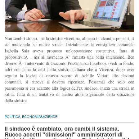
Non sembri strano, ma la sinistra vicentina, almeno in alcuni esponenti, si
sta muovendo su nuove strade. Inizialmente la consigliera comunale
Isabella Sala aveva proposto un'opposizione costruttiva, fatta di
propositivitÃ , ma al momento Ã¨ rimasta una bella intenzione. Ben
diverso Ã¨ l'intervento di Giacomo Possamai su Facebook (vedi in fondo,
ndr) con tema la crisi della sinistra italiana che a Vicenza, dopo aver
seguito la logica di vetusto sapore di Achille Variati alle elezioni
comunali, si ritrova a doversi ripensare. Possamai che solo con
parsimonia si era adattato alla logica dell'ex sindaco, inizia una strada in
salita, fatta di un tentativo di analisi almeno generale della situazione
della sinistra.
POLITICA
,
ECONOMIA&AZIENDE
Il sindaco è cambiato, ora cambi il sistema.
Rucco accetti "dimissioni" amministratori di