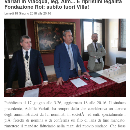
Variati in Viacqua, Ieg, Aim... E ripristini legalità
Fondazione Roi: subito fuori Villa!
Lunedi 18 Giugno 2018 alle 20:16
Pubblicato il 17 giugno alle 3.26, aggiornato 18 alle 20.16. Il sindaco
precedente, Achille Variati, ha sempre detto che considerava un dovere
degli amministratori da lui nominati in societÃ ed enti, specialmente i
piÃ¹ freschi di nomina o di conferma sul filo di lana di fine mandato,
rimettere il mandato fiduciario nella mani del nuovio sindaco. Che fosse