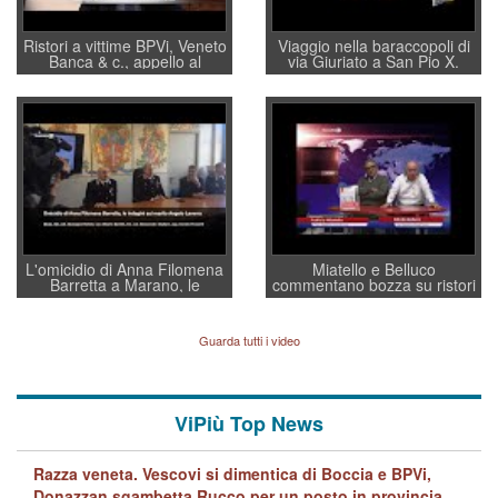
Ristori a vittime BPVi, Veneto
Viaggio nella baraccopoli di
Banca & c., appello al
via Giuriato a San Pio X.
sottosegretario Alessio
Vicenza ai Vicentini: “faremo
Villarosa: per mettere ordine
un regalo di Natale ai
convochi con Di Maio CNCU
residenti”
a supporto della cabina di
regia al Mef
L'omicidio di Anna Filomena
Miatello e Belluco
Barretta a Marano, le
commentano bozza su ristori
indagini dei carabinieri di
BPVi e Veneto Banca
Vicenza sul marito Angelo
Lavarra: più avvincenti di
Guarda tutti i video
quelle di... Barbara D'Urso
ViPiù Top News
Razza veneta. Vescovi si dimentica di Boccia e BPVi,
Donazzan sgambetta Rucco per un posto in provincia