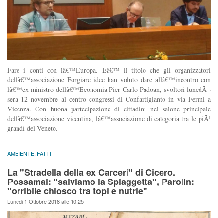
Fare i conti con lâ€™Europa. Eâ€™ il titolo che gli organizzatori
dellâ€™associazione Forgiare idee han voluto dare allâ€™incontro con
lâ€™ex ministro dellâ€™Economia Pier Carlo Padoan, svoltosi lunedÃ¬
sera 12 novembre al centro congressi di Confartigianto in via Fermi a
Vicenza. Con buona partecipazione di cittadini nel salone principale
dellâ€™associazione vicentina, lâ€™associazione di categoria tra le piÃ¹
grandi del Veneto.
AMBIENTE
,
FATTI
La "Stradella della ex Carceri" di Cicero.
Possamai: "salviamo la Spiaggetta", Parolin:
"orribile chiosco tra topi e nutrie"
Lunedi 1 Ottobre 2018 alle 10:25