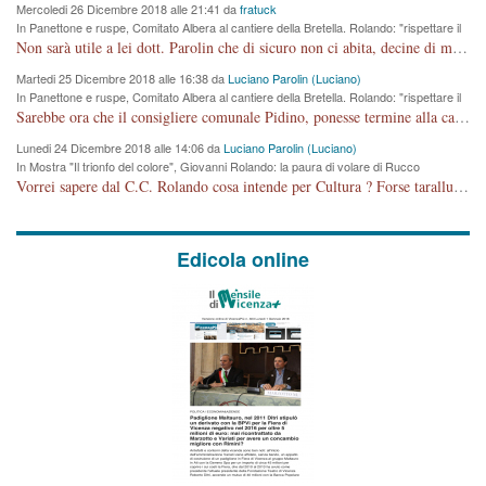
Mercoledi 26 Dicembre 2018 alle 21:41 da
fratuck
In Panettone e ruspe, Comitato Albera al cantiere della Bretella. Rolando: "rispettare il
cronoprogramma"
Non sarà utile a lei dott. Parolin che di sicuro non ci abita, decine di migliaia di TIR, automobili e padroncini che passano quotidianamente per una strada appena rotabile, non è più possibile stendere i panni, attraversare la strada senza rischiare la morte, le case stanno crepando, i tempi sono cambiati e la bretella non passerà assolutamente per maddalene (ma cosa sta a dire?!), dia invece responsabilità a chi ha costruito tagliando la strada che doveva invece terminare a isola vicentina e non al moracchino lasciando Motta di Costabissara ancora in panne di traffico. I tempi sono cambiati dottore e se l'anagrafe della vita stagna nell'essere umano impressioni conservatrici, la società non le considera perchè va avanti, si industrializza e ha bisogno di infrastrutture e di sviluppo. Ultima considerazione, se è geloso di Rolando perchè vede in lui solo campagne politiche mentre si difendono i SOLI diritti dei cittadini, la preghiamo faccia considerazioni più appropriate. Saluti e complimenti per i suoi scritti.
Martedi 25 Dicembre 2018 alle 16:38 da
Luciano Parolin (Luciano)
In Panettone e ruspe, Comitato Albera al cantiere della Bretella. Rolando: "rispettare il
cronoprogramma"
Sarebbe ora che il consigliere comunale Pidino, ponesse termine alla campagna elettorale nel territorio del suo seggio Villaggio del Sole. La tiraca è iniziata, distruggerà 6 km di prateria ovest della città, ricca di fonti e sorgenti d'acqua. I cittadini di Maddalene non avranno più Pace la notte. Molta colpa per la costruzione di questa Strada è proprio del signor Rolando,dei suoi gazebo mobili e che vuol far passare questa opera VANDALICA come progetto "utile" a chi ? Non è cosa seria sig. Rolando!
Lunedi 24 Dicembre 2018 alle 14:06 da
Luciano Parolin (Luciano)
In Mostra "Il trionfo del colore", Giovanni Rolando: la paura di volare di Rucco
Vorrei sapere dal C.C. Rolando cosa intende per Cultura ? Forse tarallucci, vino e sagre, o spaghetti tricolori del PD ? Il continuo (s)parlare della mostra a Palazzo Chiericati caro consigliere DANNEGGIA FORTEMENTE l'immagine della città TUTTA e fa deviare i consensi che in RUSSIA (badi bene ex U.R.S.S.) sono ECCELLENTI. A livello artistico l'evento è di alta Valenza culturale, COMPITO di Tutta la Cittadinanza fare il possibile per propagandare l'iniziativa senza farne UN CASO PARTITICO come fa Lei da sempre. Meno Gazebo + Partecipazione! E così sia. Amen.
Edicola online