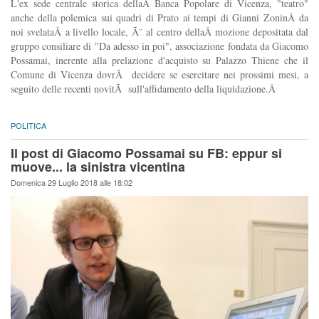
L'ex sede centrale storica dellaÂ Banca Popolare di Vicenza, "teatro"
anche della polemica sui quadri di Prato ai tempi di Gianni ZoninÂ da
noi svelataÂ a livello locale, Ã¨ al centro dellaÂ mozione depositata dal
gruppo consiliare di "Da adesso in poi", associazione fondata da Giacomo
Possamai, inerente alla prelazione d'acquisto su Palazzo Thiene che il
Comune di Vicenza dovrÃ decidere se esercitare nei prossimi mesi, a
seguito delle recenti novitÃ sull'affidamento della liquidazione.Â
POLITICA
Il post di Giacomo Possamai su FB: eppur si
muove... la sinistra vicentina
Domenica 29 Luglio 2018 alle 18:02